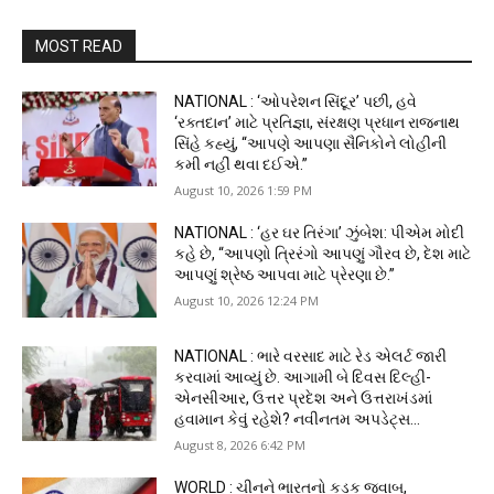
MOST READ
NATIONAL : ‘ઓપરેશન સિંદૂર’ પછી, હવે
‘રક્તદાન’ માટે પ્રતિજ્ઞા, સંરક્ષણ પ્રધાન રાજનાથ
સિંહે કહ્યું, “આપણે આપણા સૈનિકોને લોહીની
કમી નહીં થવા દઈએ.”
August 10, 2026 1:59 PM
NATIONAL : ‘હર ઘર તિરંગા’ ઝુંબેશ: પીએમ મોદી
કહે છે, “આપણો ત્રિરંગો આપણું ગૌરવ છે, દેશ માટે
આપણું શ્રેષ્ઠ આપવા માટે પ્રેરણા છે.”
August 10, 2026 12:24 PM
NATIONAL : ભારે વરસાદ માટે રેડ એલર્ટ જારી
કરવામાં આવ્યું છે. આગામી બે દિવસ દિલ્હી-
એનસીઆર, ઉત્તર પ્રદેશ અને ઉત્તરાખંડમાં
હવામાન કેવું રહેશે? નવીનતમ અપડેટ્સ...
August 8, 2026 6:42 PM
WORLD : ચીનને ભારતનો કડક જવાબ,