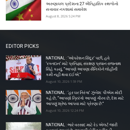
અરુણાચલ પ્રદેશના 27 ઐતિહાસિક સ્થળોનો
સત્તાવાર નકશામાં સમાવેશ
August 8, 2026 5:24 PM
EDITOR PICKS
NATIONAL : ‘ઓપરેશન સિંદૂર’ પછી, હવે
‘રક્તદાન’ માટે પ્રતિજ્ઞા, સંરક્ષણ પ્રધાન રાજનાથ
સિંહે કહ્યું, “આપણે આપણા સૈનિકોને લોહીની
કમી નહીં થવા દઈએ.”
August 10, 2026 1:59 PM
NATIONAL : ‘હર ઘર તિરંગા’ ઝુંબેશ: પીએમ મોદી
કહે છે, “આપણો ત્રિરંગો આપણું ગૌરવ છે, દેશ માટે
આપણું શ્રેષ્ઠ આપવા માટે પ્રેરણા છે.”
August 10, 2026 12:24 PM
NATIONAL : ભારે વરસાદ માટે રેડ એલર્ટ જારી