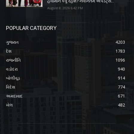
હવામાન કેવું રહેશે? નવીનતમ અપડેટ્સ...
August 8, 2026 6:42 PM
POPULAR CATEGORY
ગુજરાત
4203
દેશ
1783
રાજનીતિ
1096
વડોદરા
940
બોલીવૂડ
914
વિદેશ
774
અમદાવાદ
671
ખેલ
482