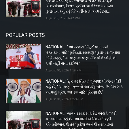
કરવામાં આવ્યું છે. આગામી બે દિવસ દિલ્હી-
એનસીઆર, ઉત્તર પ્રદેશ અને ઉત્તરાખંડમાં
હવામાન કેવું રહેશે? નવીનતમ અપડેટ્સ...
August 8, 2026 6:42 PM
POPULAR POSTS
NATIONAL : ‘ઓપરેશન સિંદૂર’ પછી, હવે
‘રક્તદાન’ માટે પ્રતિજ્ઞા, સંરક્ષણ પ્રધાન રાજનાથ
સિંહે કહ્યું, “આપણે આપણા સૈનિકોને લોહીની
કમી નહીં થવા દઈએ.”
August 10, 2026 1:59 PM
NATIONAL : ‘હર ઘર તિરંગા’ ઝુંબેશ: પીએમ મોદી
કહે છે, “આપણો ત્રિરંગો આપણું ગૌરવ છે, દેશ માટે
આપણું શ્રેષ્ઠ આપવા માટે પ્રેરણા છે.”
August 10, 2026 12:24 PM
NATIONAL : ભારે વરસાદ માટે રેડ એલર્ટ જારી
કરવામાં આવ્યું છે. આગામી બે દિવસ દિલ્હી-
એનસીઆર, ઉત્તર પ્રદેશ અને ઉત્તરાખંડમાં