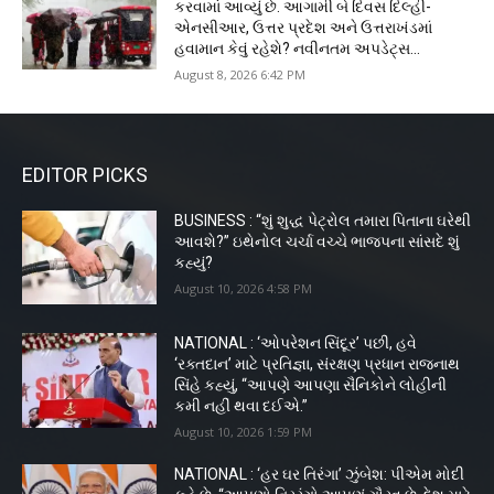
કરવામાં આવ્યું છે. આગામી બે દિવસ દિલ્હી-
એનસીઆર, ઉત્તર પ્રદેશ અને ઉત્તરાખંડમાં
હવામાન કેવું રહેશે? નવીનતમ અપડેટ્સ...
August 8, 2026 6:42 PM
EDITOR PICKS
BUSINESS : “શું શુદ્ધ પેટ્રોલ તમારા પિતાના ઘરેથી
આવશે?” ઇથેનોલ ચર્ચા વચ્ચે ભાજપના સાંસદે શું
કહ્યું?
August 10, 2026 4:58 PM
NATIONAL : ‘ઓપરેશન સિંદૂર’ પછી, હવે
‘રક્તદાન’ માટે પ્રતિજ્ઞા, સંરક્ષણ પ્રધાન રાજનાથ
સિંહે કહ્યું, “આપણે આપણા સૈનિકોને લોહીની
કમી નહીં થવા દઈએ.”
August 10, 2026 1:59 PM
NATIONAL : ‘હર ઘર તિરંગા’ ઝુંબેશ: પીએમ મોદી