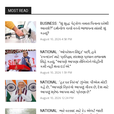
MOST READ
BUSINESS : “શું શુદ્ધ પેટ્રોલ તમારા પિતાના ઘરેથી
આવશે?” ઇથેનોલ ચર્ચા વચ્ચે ભાજપના સાંસદે શું
કહ્યું?
August 10, 2026 4:58 PM
NATIONAL : ‘ઓપરેશન સિંદૂર’ પછી, હવે
‘રક્તદાન’ માટે પ્રતિજ્ઞા, સંરક્ષણ પ્રધાન રાજનાથ
સિંહે કહ્યું, “આપણે આપણા સૈનિકોને લોહીની
કમી નહીં થવા દઈએ.”
August 10, 2026 1:59 PM
NATIONAL : ‘હર ઘર તિરંગા’ ઝુંબેશ: પીએમ મોદી
કહે છે, “આપણો ત્રિરંગો આપણું ગૌરવ છે, દેશ માટે
આપણું શ્રેષ્ઠ આપવા માટે પ્રેરણા છે.”
August 10, 2026 12:24 PM
NATIONAL : ભારે વરસાદ માટે રેડ એલર્ટ જારી