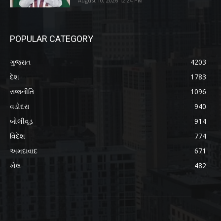
August 10, 2026 12:24 PM
POPULAR CATEGORY
ગુજરાત
4203
દેશ
1783
રાજનીતિ
1096
વડોદરા
940
બોલીવૂડ
914
વિદેશ
774
અમદાવાદ
671
ખેલ
482