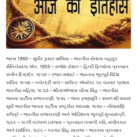
જન્મ 1969 – સુધીર કુમાર વાલિયા – ભારતીય સેનાના બહાદુર
સૈનિકોમાંના એક. 1955 – રાજેશ રોશન – હિન્દી ફિલ્મોના પ્રખ્યાત
સંગીત દિગ્દર્શક. ૧૯૫૨ – રંજન મથાઈ – ભારતના ભૂતપૂર્વ વિદેશ
સચિવ. ૧૯૫૪ – બચેન્દ્રી પાલ – માઉન્ટ એવરેસ્ટ પર ચઢનાર પ્રથમ
ભારતીય મહિલા. ૧૯૩૭ – થૌનાઓજામ ચૌબા સિંહ – ભારતીય
જનતા પાર્ટીના રાજકારણી. ૧૯૨૮ – જના કૃષ્ણમૂર્તિ – ૨૦૦૧ થી ૨૦૦૨
સુધી ભારતીય જનતા પાર્ટીના રાષ્ટ્રીય અધ્યક્ષ. ૧૯૨૦ – નીલામણિ
રાઉત્રે – ભારતીય રાજકારણી અને ઓડિશાના ભૂતપૂર્વ મુખ્યમંત્રી.
૧૮૯૯ – કાઝી નઝરુલ ઇસ્લામ – પ્રખ્યાત બંગાળી કવિ, સંગીતકાર
અને દાર્શનિક. ૧૮૯૬ – કરતાર સિંહ સારાભા – ભારતના પ્રખ્યાત