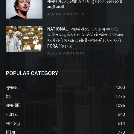
મામલે મેટાના સ્થાપક માર્ક ઝુકરબર્ગે સરકારની
માફી માંગી
August 6, 2026 12:22 PM
NATIONAL : આજે સંસદમાં મહા મુકાબલો:
અમિત શાહ વિપક્ષના આરોપોનો જોરદાર જવાબ
આપે તેવી શક્યતા; સૌની નજર સીમાંકન અને
FCRA બિલ પર
August 6, 2026 11:20 AM
POPULAR CATEGORY
ગુજરાત
4203
દેશ
1775
રાજનીતિ
1096
વડોદરા
940
બોલીવૂડ
914
વિદેશ
773