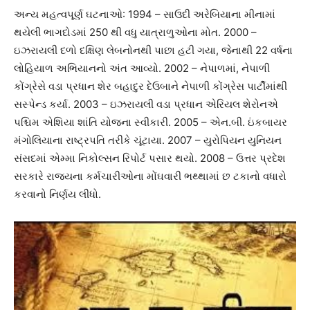
અન્ય મહત્વપૂર્ણ ઘટનાઓ: 1994 – સાઉદી અરેબિયાના મીનામાં
થયેલી ભાગદોડમાં 250 થી વધુ યાત્રાળુઓના મોત. 2000 –
ઇઝરાયલી દળો દક્ષિણ લેબનોનથી પાછા હટી ગયા, જેનાથી 22 વર્ષના
લોહિયાળ અભિયાનનો અંત આવ્યો. 2002 – નેપાળમાં, નેપાળી
કોંગ્રેસે વડા પ્રધાન શેર બહાદુર દેઉબાને નેપાળી કોંગ્રેસ પાર્ટીમાંથી
સસ્પેન્ડ કર્યા. 2003 – ઇઝરાયલી વડા પ્રધાન એરિયલ શેરોનએ
પશ્ચિમ એશિયા શાંતિ યોજના સ્વીકારી. 2005 – એન.બી. ઇંકબાયર
મંગોલિયાના રાષ્ટ્રપતિ તરીકે ચૂંટાયા. 2007 – યુરોપિયન યુનિયન
સંસદમાં એમ્મા નિકોલ્સન રિપોર્ટ પસાર થયો. 2008 – ઉત્તર પ્રદેશ
સરકારે રાજ્યના કર્મચારીઓના મોંઘવારી ભથ્થામાં છ ટકાનો વધારો
કરવાનો નિર્ણય લીધો.