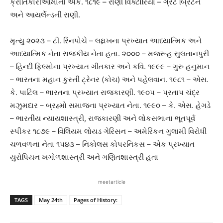
ક્રાંતિકારીઓમાંના એક. ૧૮૧૯ – રાણી વિક્ટોરિયા – ગ્રેટ બ્રિટન
અને આયર્લેન્ડની રાણી.
મૃત્યુ ૨૦૨૩ – ટી. રિનપોચે – લદ્દાખના પ્રખ્યાત આધ્યાત્મિક અને
આધ્યાત્મિક નેતા રાજકીય નેતા હતા. ૨૦૦૦ – મજરૂહ સુલતાનપુરી
– હિન્દી ફિલ્મોના પ્રખ્યાત ગીતકાર અને કવિ. ૧૯૯૯ – ગુરુ હનુમાન
– ભારતના મહાન કુસ્તી ટ્રેનર (કોચ) અને પહેલવાન. ૧૯૮૧ – એસ.
કે. પાટિલ – ભારતના પ્રખ્યાત રાજકારણી. ૧૯૦૫ – પ્રતાપ ચંદ્ર
મઝુમદાર – બ્રહ્મો સમાજના પ્રખ્યાત નેતા. ૧૯૯૦ – કે. એસ. હેગડે
– ભારતીય ન્યાયશાસ્ત્રી, રાજકારણી અને લોકસભાના ભૂતપૂર્વ
સ્પીકર ૧૮૭૯ – વિલિયમ લોયડ ગેરિસન – અમેરિકન ગુલામી વિરોધી
ચળવળના નેતા ૧૫૪૩ – નિકોલસ કોપરનિકસ – એક પ્રખ્યાત
યુરોપિયન ખગોળશાસ્ત્રી અને ગણિતશાસ્ત્રી હતા
meetarticle
TAGS
May 24th
Pages of History: