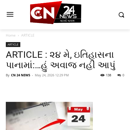
Home
ARTICLE
ARTICLE
ARTICLE : ૨૪ મે, ઇતિહાસના
પાનામાં:…હું અવાજ નહીં આપું
By
CN 24 NEWS
-
May 24, 2026 12:29 PM
138
0