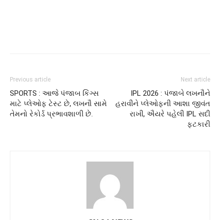
Previous article
Next article
SPORTS : આજે પંજાબ કિંગ્સ
IPL 2026 : પંજાબે લખનૌને
માટે પ્લેઓફ ટેસ્ટ છે, લખનૌ સામે
હરાવીને પ્લેઓફની આશા જીવંત
તેમનો રેકોર્ડ પ્રભાવશાળી છે.
રાખી, ઐયરે પહેલી IPL સદી
ફટકારી