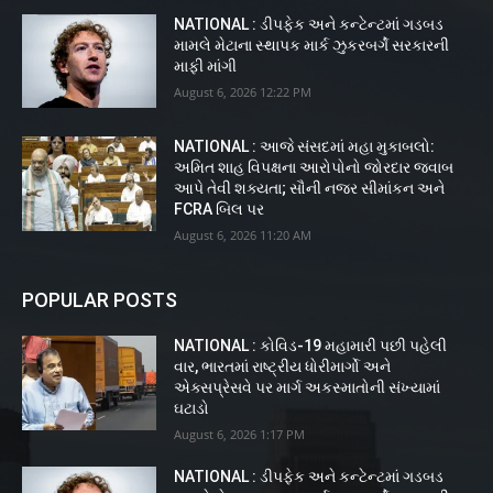
NATIONAL : ડીપફેક અને કન્ટેન્ટમાં ગડબડ
મામલે મેટાના સ્થાપક માર્ક ઝુકરબર્ગે સરકારની
માફી માંગી
August 6, 2026 12:22 PM
NATIONAL : આજે સંસદમાં મહા મુકાબલો:
અમિત શાહ વિપક્ષના આરોપોનો જોરદાર જવાબ
આપે તેવી શક્યતા; સૌની નજર સીમાંકન અને
FCRA બિલ પર
August 6, 2026 11:20 AM
POPULAR POSTS
NATIONAL : કોવિડ-19 મહામારી પછી પહેલી
વાર, ભારતમાં રાષ્ટ્રીય ધોરીમાર્ગો અને
એક્સપ્રેસવે પર માર્ગ અકસ્માતોની સંખ્યામાં
ઘટાડો
August 6, 2026 1:17 PM
NATIONAL : ડીપફેક અને કન્ટેન્ટમાં ગડબડ