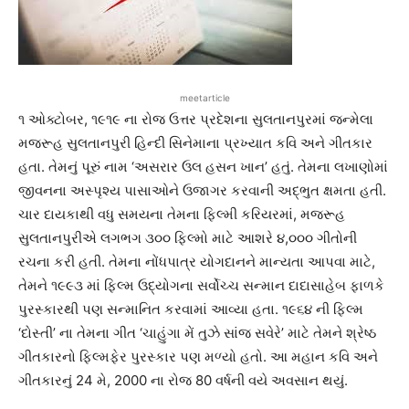
meetarticle
૧ ઓક્ટોબર, ૧૯૧૯ ના રોજ ઉત્તર પ્રદેશના સુલતાનપુરમાં જન્મેલા
મજરૂહ સુલતાનપુરી હિન્દી સિનેમાના પ્રખ્યાત કવિ અને ગીતકાર
હતા. તેમનું પૂરું નામ ‘અસરાર ઉલ હસન ખાન’ હતું. તેમના લખાણોમાં
જીવનના અસ્પૃશ્ય પાસાઓને ઉજાગર કરવાની અદ્ભુત ક્ષમતા હતી.
ચાર દાયકાથી વધુ સમયના તેમના ફિલ્મી કરિયરમાં, મજરૂહ
સુલતાનપુરીએ લગભગ ૩૦૦ ફિલ્મો માટે આશરે ૪,૦૦૦ ગીતોની
રચના કરી હતી. તેમના નોંધપાત્ર યોગદાનને માન્યતા આપવા માટે,
તેમને ૧૯૯૩ માં ફિલ્મ ઉદ્યોગના સર્વોચ્ચ સન્માન દાદાસાહેબ ફાળકે
પુરસ્કારથી પણ સન્માનિત કરવામાં આવ્યા હતા. ૧૯૬૪ ની ફિલ્મ
‘દોસ્તી’ ના તેમના ગીત ‘ચાહુંગા મેં તુઝે સાંજ સવેરે’ માટે તેમને શ્રેષ્ઠ
ગીતકારનો ફિલ્મફેર પુરસ્કાર પણ મળ્યો હતો. આ મહાન કવિ અને
ગીતકારનું 24 મે, 2000 ના રોજ 80 વર્ષની વયે અવસાન થયું.