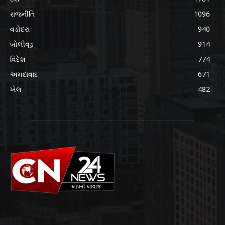
રાજનીતિ
1096
વડોદરા
940
બોલીવૂડ
914
વિદેશ
774
અમદાવાદ
671
ખેલ
482