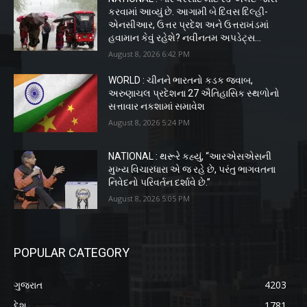
કરવામાં આવ્યું છે. આગામી બે દિવસ દિલ્હી-
એનસીઆર, ઉત્તર પ્રદેશ અને ઉત્તરાખંડમાં
હવામાન કેવું રહેશે? નવીનતમ અપડેટ્સ...
August 8, 2026 6:42 PM
WORLD : ચીનને ભારતનો કડક જવાબ,
અરુણાચલ પ્રદેશના 27 ઐતિહાસિક સ્થળોનો
સત્તાવાર નકશામાં સમાવેશ
August 8, 2026 5:24 PM
NATIONAL : થરૂરે કહ્યું, “આરએસએસની
મુખ્ય વિચારધારા એ જ રહે છે, પરંતુ ભાગવતના
નિવેદનો પરિવર્તન દર્શાવે છે.”
August 8, 2026 5:05 PM
POPULAR CATEGORY
ગુજરાત
4203
દેશ
1781