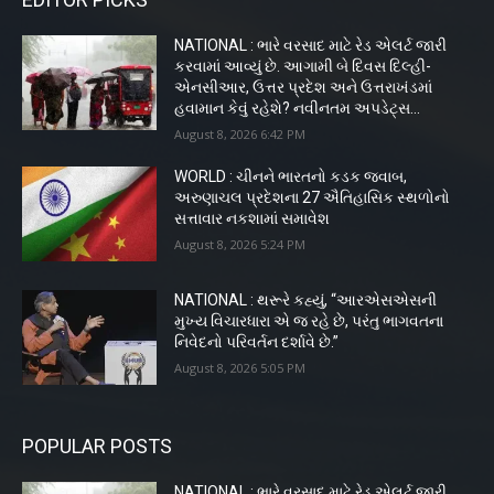
NATIONAL : ભારે વરસાદ માટે રેડ એલર્ટ જારી
કરવામાં આવ્યું છે. આગામી બે દિવસ દિલ્હી-
એનસીઆર, ઉત્તર પ્રદેશ અને ઉત્તરાખંડમાં
હવામાન કેવું રહેશે? નવીનતમ અપડેટ્સ...
August 8, 2026 6:42 PM
WORLD : ચીનને ભારતનો કડક જવાબ,
અરુણાચલ પ્રદેશના 27 ઐતિહાસિક સ્થળોનો
સત્તાવાર નકશામાં સમાવેશ
August 8, 2026 5:24 PM
NATIONAL : થરૂરે કહ્યું, “આરએસએસની
મુખ્ય વિચારધારા એ જ રહે છે, પરંતુ ભાગવતના
નિવેદનો પરિવર્તન દર્શાવે છે.”
August 8, 2026 5:05 PM
POPULAR POSTS
NATIONAL : ભારે વરસાદ માટે રેડ એલર્ટ જારી