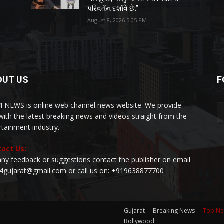
પરિવર્તન દર્શાવે છે.”
August 8, 2026 5:05 PM
OUT US
F
 NEWS is online web channel news website. We provide
with the latest breaking news and videos straight from the
rtainment industry.
act Us:
any feedback or suggestions contact the publisher on email
24gujarat@gmail.com or call us on: +919638877700
Gujarat
Breaking News
Top N
Bollywood