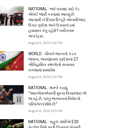
NATIONAL : ભારે વરસાદ માટે રેડ
એલર્ટ જારી કરવામાં આવ્યું છે.
આગામી બે દિવસ દિલ્હી-એનસીઆર,
ઉત્તર પ્રદેશ અને ઉત્તરાખંડમાં
હવામાન કેવું રહેશે? નવીનતમ
અપડેટ્સ...
August 8, 2026 6:42 PM
WORLD : ચીનને ભારતનો કડક
જવાબ, અરુણાચલ પ્રદેશના 27
ઐતિહાસિક સ્થળોનો સત્તાવાર
નકશામાં સમાવેશ
August 8, 2026 5:24 PM
NATIONAL : થરૂરે કહ્યું,
“આરએસએસની મુખ્ય વિચારધારા એ
જ રહે છે, પરંતુ ભાગવતના નિવેદનો
પરિવર્તન દર્શાવે છે.”
August 8, 2026 5:05 PM
NATIONAL : રાહુલ ગાંધીએ E20
પેટ્રોલ વિશે પ્રશ્નો ઉઠાવતા પોતાની