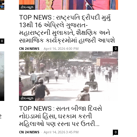
ટોપ ન્યૂઝ
TOP NEWS : રાષ્ટ્રપતિ દ્રૌપદી મુર્મુ
13થી 16 એપ્રિલે ગુજરાત-
મહારાષ્ટ્રની મુલાકાતે, શૈક્ષણિક અને
સામાજિક કાર્યક્રમોમાં હાજરી આપશે
0
CN 24 NEWS
-
April 16, 2026 4:00 PM
0
ટોપ ન્યૂઝ
TOP NEWS : સતત બીજા દિવસે
ર
નોઇડામાં હિંસા, ઘરકામ કરતી
મહિલાઓ પણ રસ્તા પર ઉતરી…
CN 24 NEWS
-
April 14, 2026 3:45 PM
0