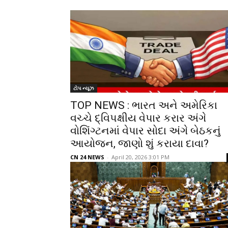
ટોપ ન્યૂઝ
TOP NEWS : ભારત અને અમેરિકા
વચ્ચે દ્વિપક્ષીય વેપાર કરાર અંગે
વોશિંગ્ટનમાં વેપાર સોદા અંગે બેઠકનું
આયોજન, જાણો શું કરાયા દાવા?
CN 24 NEWS
-
April 20, 2026 3:01 PM