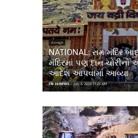
ટોપ ન્યૂઝ
NATIONAL: રામ મંદિર બાદ
મંદિરમાં પણ દાન ચોરીનો
આદેશ આપવામાં આવ્યા
CN 24 NEWS
-
July 4, 2026 11:26 AM