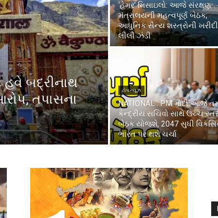
‘હેમર’ મિસાઇલો: આજે સંરક્ષણ
મંત્રાલયની મહત્વપૂર્ણ બેઠક;
આધુનિક સૈન્ય શસ્ત્રોની ખરીદી
લીલી ઝંડી
 હવે બદ્રીનાથ
ટોપ ન્યૂઝ
 આરોપ, તપાસના
NATIONAL : PM મોદી આજે ત
કેન્દ્રીય સચિવો સાથે ઉચ્ચ સ્ત
બેઠક યોજશે, 2047 સુધી વિકસ
ભારત પર થશે ચર્ચા