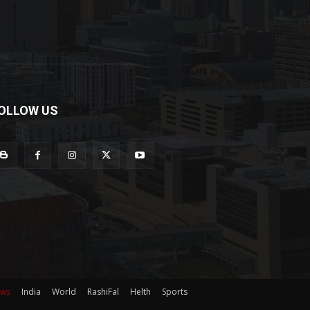
OLLOW US
ews
India
World
RashiFal
Helth
Sports