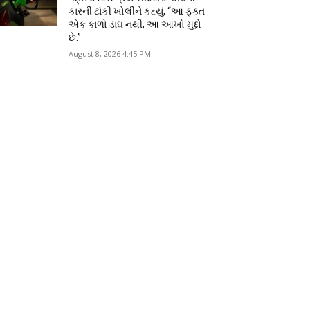
કારની ટાંકી ખોલીને કહ્યું, “આ ફક્ત
એક કાળો ડાઘ નથી, આ આખો મુદ્દો
છે.”
August 8, 2026 4:45 PM