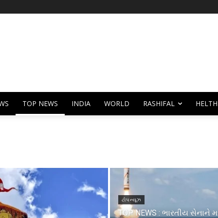
WS
TOP NEWS
INDIA
WORLD
RASHIFAL
HELTH
ટોપ ન્યૂઝ
TOP NEWS : ભારતીય સેનાને મ