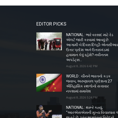
EDITOR PICKS
NATIONAL : ભારે વરસાદ માટે રેડ
એલર્ટ જારી કરવામાં આવ્યું છે.
આગામી બે દિવસ દિલ્હી-એનસીઆર
ઉત્તર પ્રદેશ અને ઉત્તરાખંડમાં
હવામાન કેવું રહેશે? નવીનતમ
અપડેટ્સ...
August 8, 2026 6:42 PM
WORLD : ચીનને ભારતનો કડક
જવાબ, અરુણાચલ પ્રદેશના 27
ઐતિહાસિક સ્થળોનો સત્તાવાર
નકશામાં સમાવેશ
August 8, 2026 5:24 PM
NATIONAL : થરૂરે કહ્યું,
“આરએસએસની મુખ્ય વિચારધારા 
જ રહે છે, પરંતુ ભાગવતના નિવેદનો