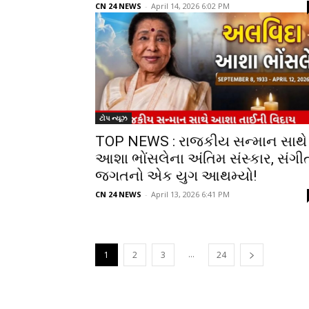
CN 24 NEWS
-
April 14, 2026 6:02 PM
ટોપ ન્યૂઝ
TOP NEWS : રાજકીય સન્માન સાથે
આશા ભોંસલેના અંતિમ સંસ્કાર, સંગી
જગતનો એક યુગ આથમ્યો!
CN 24 NEWS
-
April 13, 2026 6:41 PM
...
1
2
3
24