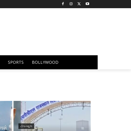
SPORTS
BOLLYWOOD
ટોપ ન્યૂઝ
ળશે