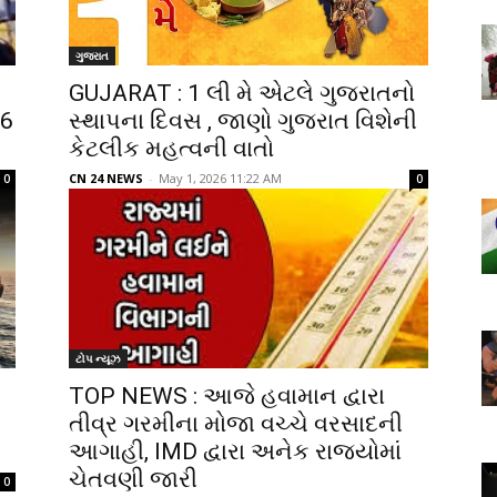
ગુજરાત
GUJARAT : 1 લી મે એટલે ગુજરાતનો
 6
સ્થાપના દિવસ , જાણો ગુજરાત વિશેની
કેટલીક મહત્વની વાતો
CN 24 NEWS
-
May 1, 2026 11:22 AM
0
0
ટોપ ન્યૂઝ
TOP NEWS : આજે હવામાન દ્વારા
તીવ્ર ગરમીના મોજા વચ્ચે વરસાદની
આગાહી, IMD દ્વારા અનેક રાજ્યોમાં
ચેતવણી જારી
0