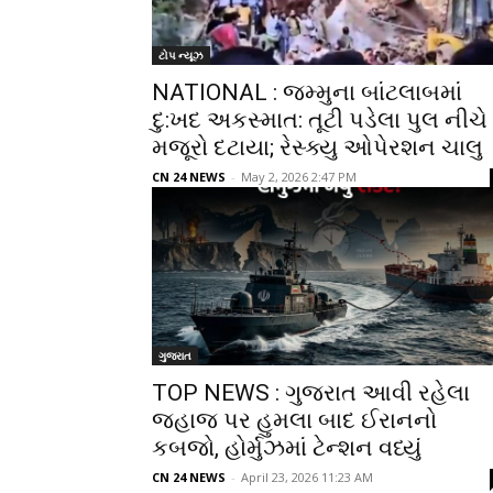
ટોપ ન્યૂઝ
NATIONAL : જમ્મુના બાંટલાબમાં
દુ:ખદ અકસ્માત: તૂટી પડેલા પુલ નીચે
મજૂરો દટાયા; રેસ્ક્યુ ઓપેરશન ચાલુ
CN 24 NEWS
-
May 2, 2026 2:47 PM
ગુજરાત
TOP NEWS : ગુજરાત આવી રહેલા
જહાજ પર હુમલા બાદ ઈરાનનો
કબજો, હોર્મુઝમાં ટેન્શન વધ્યું
CN 24 NEWS
-
April 23, 2026 11:23 AM