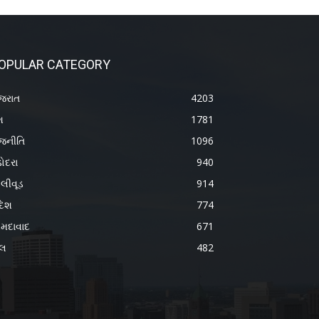
OPULAR CATEGORY
જરાત
4203
શ
1781
જનીતિ
1096
ોદરા
940
લીવૂડ
914
દેશ
774
મદાવાદ
671
ેલ
482