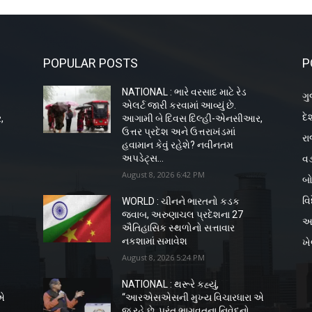
POPULAR POSTS
P
NATIONAL : ભારે વરસાદ માટે રેડ
ગુ
એલર્ટ જારી કરવામાં આવ્યું છે.
દે
,
આગામી બે દિવસ દિલ્હી-એનસીઆર,
ઉત્તર પ્રદેશ અને ઉત્તરાખંડમાં
રા
હવામાન કેવું રહેશે? નવીનતમ
વડ
અપડેટ્સ...
August 8, 2026 6:42 PM
બો
વિ
WORLD : ચીનને ભારતનો કડક
જવાબ, અરુણાચલ પ્રદેશના 27
અ
ઐતિહાસિક સ્થળોનો સત્તાવાર
નકશામાં સમાવેશ
ખ
August 8, 2026 5:24 PM
NATIONAL : થરૂરે કહ્યું,
એ
“આરએસએસની મુખ્ય વિચારધારા એ
જ રહે છે, પરંતુ ભાગવતના નિવેદનો