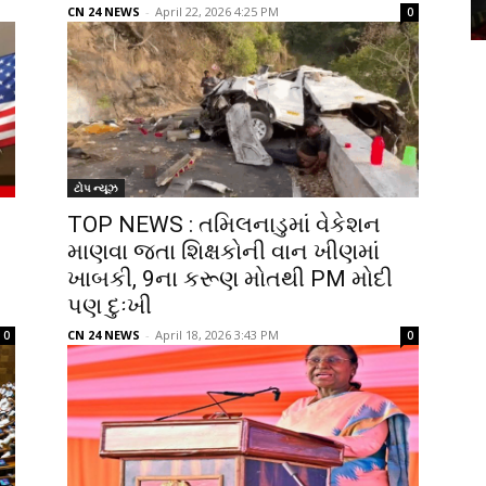
CN 24 NEWS
-
April 22, 2026 4:25 PM
0
ટોપ ન્યૂઝ
TOP NEWS : તમિલનાડુમાં વેકેશન
માણવા જતા શિક્ષકોની વાન ખીણમાં
ખાબકી, 9ના કરૂણ મોતથી PM મોદી
પણ દુઃખી
CN 24 NEWS
-
April 18, 2026 3:43 PM
0
0