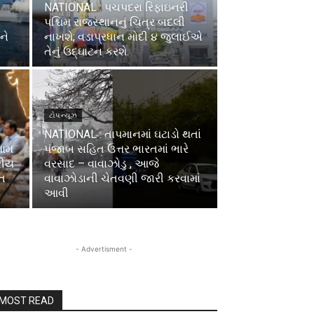
NATIONAL : પચપદરા રિફાઇનરી
પશ્ચિમ રાજસ્થાનનું ચિત્ર બદલી
ને
નાખશે; વડાપ્રધાન મોદી ૪ જુલાઈએ
તેનું ઉદ્ઘાટન કરશે.
ટોપ ન્યૂઝ
NATIONAL : તાપમાનમાં ઘટાડો થતાં
મામ
પંજાબ સહિત ઉત્તર ભારતમાં ભારે
રીય
વરસાદ – વાવાઝોડુ , આજે
િત
વાવાઝોડાની ચેતવણી જારી કરવામાં
આવી
- Advertisment -
MOST READ