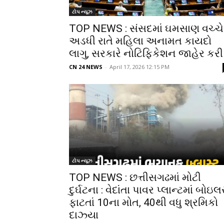
ટોપ ન્યૂઝ
TOP NEWS : સંસદમાં ઘમસાણ વચ્ચે
અડધી રાતે મહિલા અનામત કાયદો
લાગુ, સરકારે નોટિફિકેશન જાહેર કરી
CN 24 NEWS
-
April 17, 2026 12:15 PM
ટોપ ન્યૂઝ
TOP NEWS : છત્તીસગઢમાં મોટી
દુર્ઘટના : વેદાંતા પાવર પ્લાન્ટમાં બોઇલ
ફાટતાં 10ના મોત, 40થી વધુ શ્રમિકો
દાઝ્યા