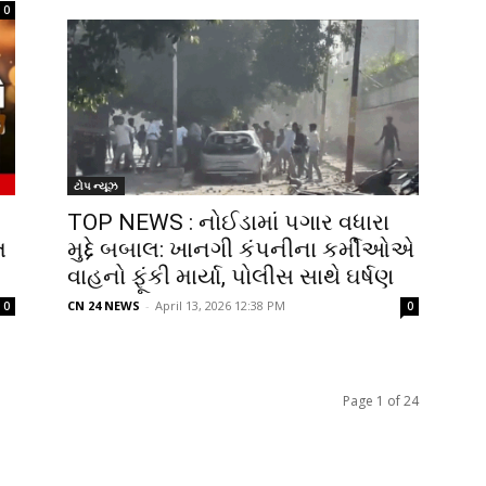
0
ટોપ ન્યૂઝ
TOP NEWS : નોઈડામાં પગાર વધારા
ત
મુદ્દે બબાલ: ખાનગી કંપનીના કર્મીઓએ
વાહનો ફૂંકી માર્યા, પોલીસ સાથે ઘર્ષણ
CN 24 NEWS
-
April 13, 2026 12:38 PM
0
0
Page 1 of 24