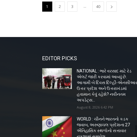
...
1
2
3
40
EDITOR PICKS
NATIONAL : ભારે વરસાદ માટે રેડ
એલર્ટ જારી કરવામાં આવ્યું છે.
આગામી બે દિવસ દિલ્હી-એનસીઆર
ઉત્તર પ્રદેશ અને ઉત્તરાખંડમાં
હવામાન કેવું રહેશે? નવીનતમ
અપડેટ્સ...
August 8, 2026 6:42 PM
WORLD : ચીનને ભારતનો કડક
જવાબ, અરુણાચલ પ્રદેશના 27
ઐતિહાસિક સ્થળોનો સત્તાવાર
નકશામાં સમાવેશ