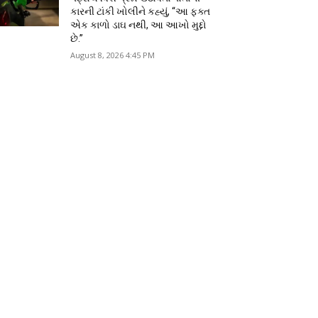
કારની ટાંકી ખોલીને કહ્યું, “આ ફક્ત
એક કાળો ડાઘ નથી, આ આખો મુદ્દો
છે.”
August 8, 2026 4:45 PM