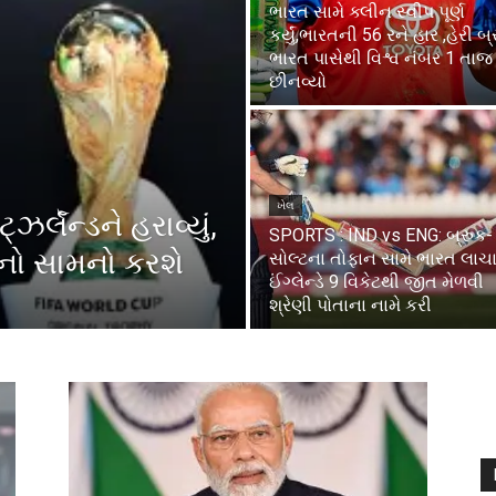
ભારત સામે ક્લીન સ્વીપ પૂર્ણ
કર્યું,ભારતની 56 રને હાર ,હેરી બ
ભારત પાસેથી વિશ્વ નંબર 1 તાજ
છીનવ્યો
ખેલ
ર્લૅન્ડને હરાવ્યું,
SPORTS : IND vs ENG: બ્રુક-
્ડનો સામનો કરશે
સોલ્ટના તોફાન સામે ભારત લાચાર;
ઈંગ્લેન્ડે 9 વિકેટથી જીત મેળવી
શ્રેણી પોતાના નામે કરી