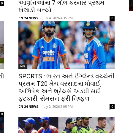
આવૃત્તિઓમાં 7 ગોલ કરનાર પ્રથમ
0
ખેલાડી બન્યો
CN 24 NEWS
-
July 4, 2026 4:35 PM
0
ખેલ
ની
SPORTS : ભારત અને ઈંગ્લેન્ડ વચ્ચેની
પ્રથમ T20 મેચ વરસાદમાં ધોવાઈ,
અભિષેક અને શ્રેયસે અડધી સદી
ફટકારી; સેમસન ફરી નિષ્ફળ.
CN 24 NEWS
-
July 2, 2026 2:05 PM
0
0