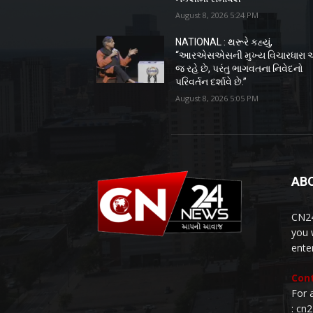
August 8, 2026 5:24 PM
NATIONAL : થરૂરે કહ્યું,
“આરએસએસની મુખ્ય વિચારધારા 
જ રહે છે, પરંતુ ભાગવતના નિવેદનો
પરિવર્તન દર્શાવે છે.”
August 8, 2026 5:05 PM
AB
CN24
you 
ente
Cont
For 
: cn