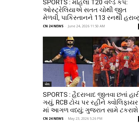
SPORTS : મહિલા T20 વર્લ્ડ કપ:
ઓસ્ટ્રેલિયાએ સતત ચોથી જીત
મેળવી, પાકિસ્તાનને 113 રનથી હરાવ્યુ
CN 24 NEWS
-
June 24, 2026 11:50 AM
ખેલ
SPORTS : હૈદરાબાદ જીતવા છતાં હાર
ગયું, RCB ટોચ પર રહીને ક્વોલિફાયર
માં આગળ વધ્યું; ગુજરાત સામે ટકરાશે
CN 24 NEWS
-
May 23, 2026 5:26 PM