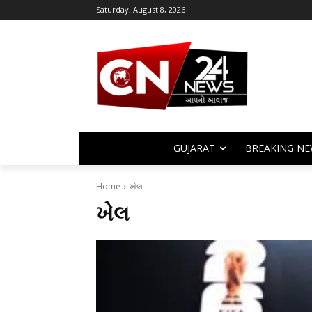
Saturday, August 8, 2026
GUJARAT
BREAKING NE
Home
ખેલ
ખેલ