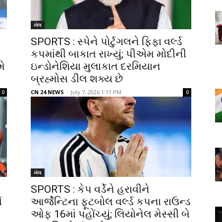
ખેલ
ો
SPORTS : સ્પેને પોર્ટુગલને ફિફા વર્લ્ડ
કપમાંથી બાકાત રાખ્યું; પીએમ મોદીની
મે
ઇન્ડોનેશિયા મુલાકાત દરમિયાન
બ્રહ્મોસ ડીલ શક્ય છે
CN 24 NEWS
-
July 7, 2026 1:11 PM
0
0
ખેલ
SPORTS : કેપ વર્ડેને હરાવીને
ે
આર્જેન્ટિના ફૂટબોલ વર્લ્ડ કપના રાઉન્ડ
ઓફ 16માં પહોંચ્યું; લિયોનેલ મેસ્સી બે