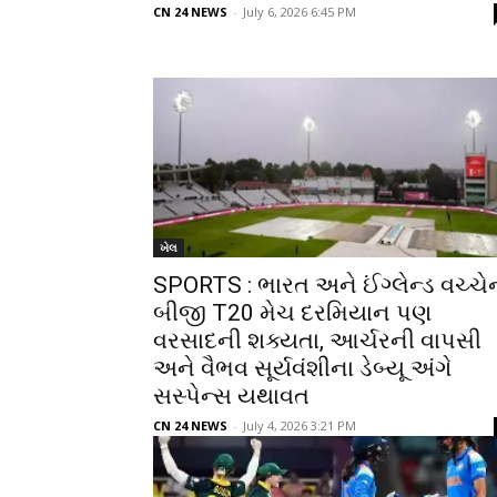
CN 24 NEWS
-
July 6, 2026 6:45 PM
ખેલ
SPORTS : ભારત અને ઈંગ્લેન્ડ વચ્ચે
બીજી T20 મેચ દરમિયાન પણ
વરસાદની શક્યતા, આર્ચરની વાપસી
અને વૈભવ સૂર્યવંશીના ડેબ્યૂ અંગે
સસ્પેન્સ યથાવત
CN 24 NEWS
-
July 4, 2026 3:21 PM