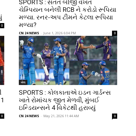
SPORTS : સતત બીજી વખત
ચેમ્પિયન બનેલી RCB ને કરોડો રૂપિયા
ં
મળ્યા. રનર-અપ ટીમને કેટલા રૂપિયા
મળ્યા?
0
CN 24 NEWS
-
June 1, 2026 6:04 PM
0
ખેલ
ી
SPORTS : કોલકાતાએ ઇડન ગાર્ડન્સ
 1
ખાતે રોમાંચક જીત મેળવી, મુંબઈ
ઇન્ડિયન્સને 4 વિકેટથી હરાવ્યું
CN 24 NEWS
-
May 21, 2026 11:44 AM
0
0