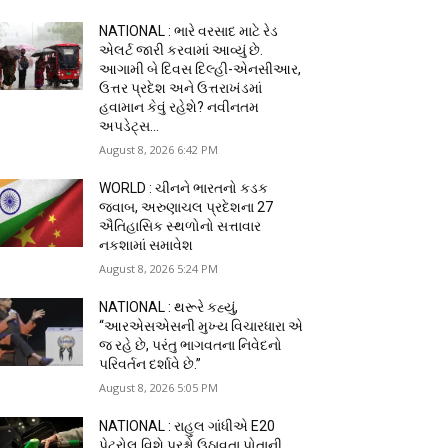
NATIONAL : ભારે વરસાદ માટે રેડ
એલર્ટ જારી કરવામાં આવ્યું છે.
આગામી બે દિવસ દિલ્હી-એનસીઆર,
ઉત્તર પ્રદેશ અને ઉત્તરાખંડમાં
હવામાન કેવું રહેશે? નવીનતમ
અપડેટ્સ...
August 8, 2026 6:42 PM
WORLD : ચીનને ભારતનો કડક
જવાબ, અરુણાચલ પ્રદેશના 27
ઐતિહાસિક સ્થળોનો સત્તાવાર
નકશામાં સમાવેશ
August 8, 2026 5:24 PM
NATIONAL : થરૂરે કહ્યું,
“આરએસએસની મુખ્ય વિચારધારા એ
જ રહે છે, પરંતુ ભાગવતના નિવેદનો
પરિવર્તન દર્શાવે છે.”
August 8, 2026 5:05 PM
NATIONAL : રાહુલ ગાંધીએ E20
પેટ્રોલ વિશે પ્રશ્નો ઉઠાવતા પોતાની