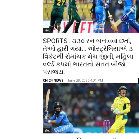
ખેલ
SPORTS : ૩૩૦ રન બનાવવા છતાં,
તેઓ હારી ગયા… ઓસ્ટ્રેલિયાએ ૩
વિકેટથી રોમાંચક મેચ જીતી, મહિલા
વર્લ્ડ કપમાં ભારતનો સતત બીજો
પરાજય.
CN 24 NEWS
-
June 28, 2026 4:31 PM
ખેલ