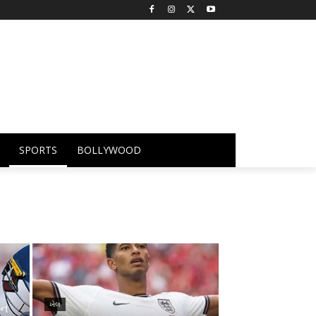
SPORTS
BOLLYWOOD
ખેલ
યન