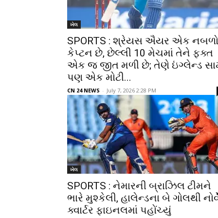
ખેલ
SPORTS : શ્રેયસ ઐયર એક નબળ
કેપ્ટન છે, છેલ્લી 10 મેચમાં તેને ફક્ત
એક જ જીત મળી છે; તેણે ઇંગ્લેન્ડ સા
પણ એક મોટી...
CN 24 NEWS
-
July 7, 2026 2:28 PM
ખેલ
SPORTS : નેમારની બ્રાઝિલ ટીમને
ભારે મુશ્કેલી, હાલેન્ડના બે ગોલથી નોર્વ
ક્વાર્ટર ફાઇનલમાં પહોંચ્યું