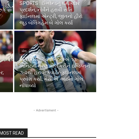
SPORTS : ઈંગ્લેન્ડનું ધમાકેદાર
્રુક
પ્રદર્શન, નોર્વેને હરાવી સેમિ
ફાઈનલમાં એન્ટ્રી, જીતનો હીરો
જૂડ બેલિંગહેમ બે ગોલ કર્યા
ખેલ
SPORTS : આર્જેન્ટિનાએ ૧૩
મિનિટમાં ત્રણ ગોલ કરીને ઇજિપ્તને
 ​​
૩-૨થી હરાવી ક્વાર્ટર-ફાઇનલમાં
પ્રવેશ કર્યો; મેસીએ આઠમો ગોલ
નોંધાવ્યો
- Advertisment -
MOST READ