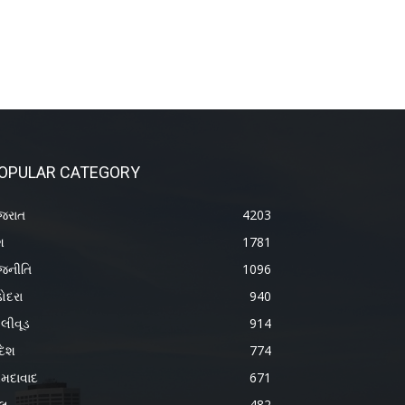
OPULAR CATEGORY
જરાત
4203
શ
1781
જનીતિ
1096
ોદરા
940
લીવૂડ
914
દેશ
774
મદાવાદ
671
ેલ
482