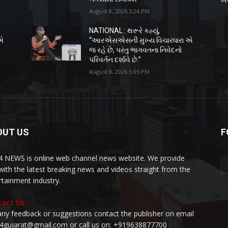
August 8, 2026 5:24 PM
NATIONAL : થરૂરે કહ્યું,
એ
“આરએસએસની મુખ્ય વિચારધારા એ
જ રહે છે, પરંતુ ભાગવતના નિવેદનો
પરિવર્તન દર્શાવે છે.”
August 8, 2026 5:05 PM
OUT US
F
 NEWS is online web channel news website. We provide
with the latest breaking news and videos straight from the
rtainment industry.
act Us:
any feedback or suggestions contact the publisher on email
24gujarat@gmail.com or call us on: +919638877700