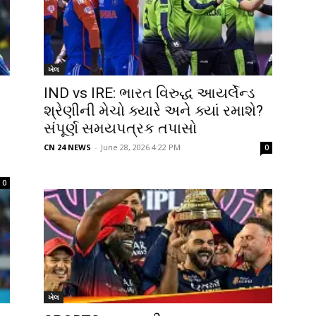
ખેલ
IND vs IRE: ભારત વિરુદ્ધ આયર્લેન્ડ
શ્રેણીની મેચો ક્યારે અને ક્યાં રમાશે?
સંપૂર્ણ સમયપત્રક તપાસો
CN 24 NEWS
-
June 28, 2026 4:22 PM
0
0
ખેલ