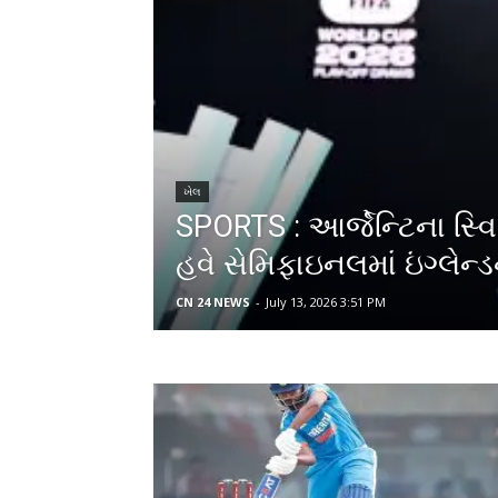
ખેલ
SPORTS : આર્જેન્ટિના સ્વિટ્ઝ
હવે સેમિફાઇનલમાં ઇંગ્લેન
CN 24 NEWS
-
July 13, 2026 3:51 PM