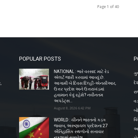
Page 1 of 40
POPULAR POSTS
P
NATIONAL : ભારે વરસાદ માટે રેડ
ગુ
એલર્ટ જારી કરવામાં આવ્યું છે.
દે
,
આગામી બે દિવસ દિલ્હી-એનસીઆર,
ઉત્તર પ્રદેશ અને ઉત્તરાખંડમાં
રા
હવામાન કેવું રહેશે? નવીનતમ
વડ
અપડેટ્સ...
August 8, 2026 6:42 PM
બો
વિ
WORLD : ચીનને ભારતનો કડક
જવાબ, અરુણાચલ પ્રદેશના 27
અ
ઐતિહાસિક સ્થળોનો સત્તાવાર
નકશામાં સમાવેશ
ખ