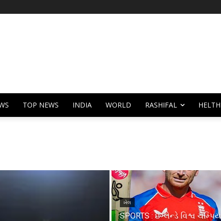
WS
TOP NEWS
INDIA
WORLD
RASHIFAL
HELTH
ખેલ
SPORTS : ઇંગ્લેન્ડે વિશ્વ ચેમ્પિ