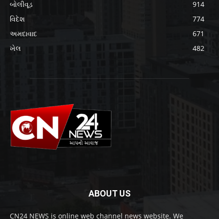
બોલીવૂડ
914
વિદેશ
774
અમદાવાદ
671
ખેલ
482
ABOUT US
CN24 NEWS is online web channel news website. We