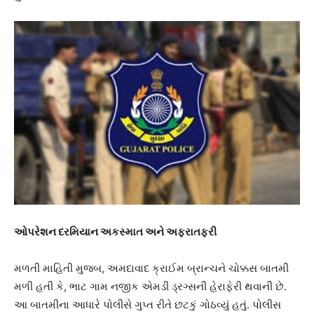
ઓપરેશન દરમિયાન અકસ્માત અને અફરાતફરી
મળતી માહિતી મુજબ, અમદાવાદ ક્રાઈમ બ્રાન્ચને ચોક્કસ બાતમી
મળી હતી કે, ભાટ ગામ નજીક એમડી ડ્રગ્સની હેરાફેરી થવાની છે.
આ બાતમીના આધારે પોલીસે ગુપ્ત રીતે છટકું ગોઠવ્યું હતું. પોલીસ