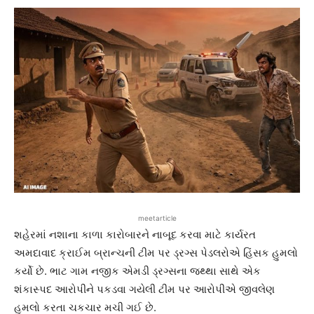
meetarticle
શહેરમાં નશાના કાળા કારોબારને નાબૂદ કરવા માટે કાર્યરત
અમદાવાદ ક્રાઈમ બ્રાન્ચની ટીમ પર ડ્રગ્સ પેડલરોએ હિંસક હુમલો
કર્યો છે. ભાટ ગામ નજીક એમડી ડ્રગ્સના જથ્થા સાથે એક
શંકાસ્પદ આરોપીને પકડવા ગયેલી ટીમ પર આરોપીએ જીવલેણ
હુમલો કરતા ચકચાર મચી ગઈ છે.