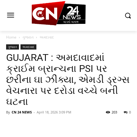
Home
ગુજરાત
અમદાવાદ
ગુજરાત
અમદાવાદ
GUJARAT : અમદાવાદમાં
ક્રાઈમ બ્રાન્ચના PSI પર
છરીના ઘા ઝીંક્યા, એમડી ડ્રગ્સ
વેચનારા પર દરોડા વચ્ચે બની
ઘટના
By
CN 24 NEWS
-
April 18, 2026 3:09 PM
203
0