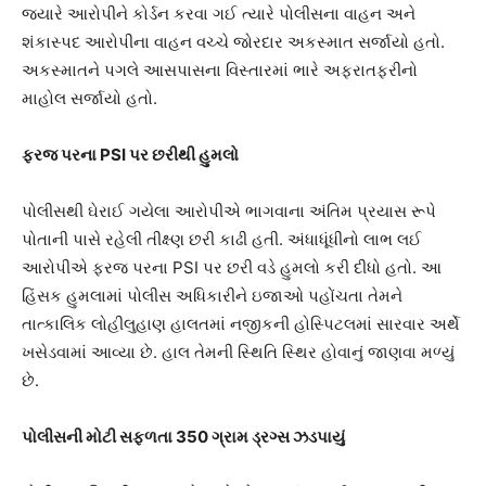
જ્યારે આરોપીને કોર્ડન કરવા ગઈ ત્યારે પોલીસના વાહન અને
શંકાસ્પદ આરોપીના વાહન વચ્ચે જોરદાર અકસ્માત સર્જાયો હતો.
અકસ્માતને પગલે આસપાસના વિસ્તારમાં ભારે અફરાતફરીનો
માહોલ સર્જાયો હતો.
ફરજ પરના PSI પર છરીથી હુમલો
પોલીસથી ઘેરાઈ ગયેલા આરોપીએ ભાગવાના અંતિમ પ્રયાસ રૂપે
પોતાની પાસે રહેલી તીક્ષ્ણ છરી કાઢી હતી. અંધાધૂંધીનો લાભ લઈ
આરોપીએ ફરજ પરના PSI પર છરી વડે હુમલો કરી દીધો હતો. આ
હિંસક હુમલામાં પોલીસ અધિકારીને ઇજાઓ પહોંચતા તેમને
તાત્કાલિક લોહીલુહાણ હાલતમાં નજીકની હોસ્પિટલમાં સારવાર અર્થે
ખસેડવામાં આવ્યા છે. હાલ તેમની સ્થિતિ સ્થિર હોવાનું જાણવા મળ્યું
છે.
પોલીસની મોટી સફળતા 350 ગ્રામ ડ્રગ્સ ઝડપાયું