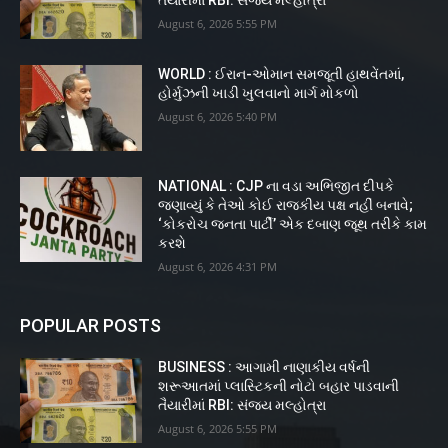
તૈયારીમાં RBI: સંજય મલ્હોત્રા
August 6, 2026 5:55 PM
WORLD : ઈરાન-ઓમાન સમજૂતી હાથવેંતમાં,
હોર્મુઝની ખાડી ખુલવાનો માર્ગ મોકળો
August 6, 2026 5:40 PM
NATIONAL : CJP ના વડા અભિજીત દીપકે
જણાવ્યું કે તેઓ કોઈ રાજકીય પક્ષ નહીં બનાવે;
‘કોકરોચ જનતા પાર્ટી’ એક દબાણ જૂથ તરીકે કામ
કરશે
August 6, 2026 4:31 PM
POPULAR POSTS
BUSINESS : આગામી નાણાકીય વર્ષની
શરૂઆતમાં પ્લાસ્ટિકની નોટો બહાર પાડવાની
તૈયારીમાં RBI: સંજય મલ્હોત્રા
August 6, 2026 5:55 PM