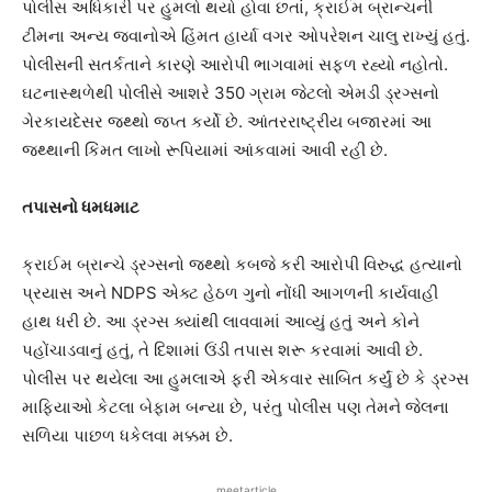
પોલીસ અધિકારી પર હુમલો થયો હોવા છતાં, ક્રાઈમ બ્રાન્ચની
ટીમના અન્ય જવાનોએ હિંમત હાર્યા વગર ઓપરેશન ચાલુ રાખ્યું હતું.
પોલીસની સતર્કતાને કારણે આરોપી ભાગવામાં સફળ રહ્યો નહોતો.
ઘટનાસ્થળેથી પોલીસે આશરે 350 ગ્રામ જેટલો એમડી ડ્રગ્સનો
ગેરકાયદેસર જથ્થો જપ્ત કર્યો છે. આંતરરાષ્ટ્રીય બજારમાં આ
જથ્થાની કિંમત લાખો રૂપિયામાં આંકવામાં આવી રહી છે.
તપાસનો ધમધમાટ
ક્રાઈમ બ્રાન્ચે ડ્રગ્સનો જથ્થો કબજે કરી આરોપી વિરુદ્ધ હત્યાનો
પ્રયાસ અને NDPS એક્ટ હેઠળ ગુનો નોંધી આગળની કાર્યવાહી
હાથ ધરી છે. આ ડ્રગ્સ ક્યાંથી લાવવામાં આવ્યું હતું અને કોને
પહોંચાડવાનું હતું, તે દિશામાં ઉંડી તપાસ શરૂ કરવામાં આવી છે.
પોલીસ પર થયેલા આ હુમલાએ ફરી એકવાર સાબિત કર્યું છે કે ડ્રગ્સ
માફિયાઓ કેટલા બેફામ બન્યા છે, પરંતુ પોલીસ પણ તેમને જેલના
સળિયા પાછળ ધકેલવા મક્કમ છે.
meetarticle