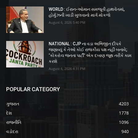
WORLD : ઈરાન-ઓમાન સમજૂતી હાથવેંતમાં,
હોર્મુઝની ખાડી ખુલવાનો માર્ગ મોકળો
August 6, 2026 5:40 PM
NATIONAL : CJP ના વડા અભિજીત દીપકે
જણાવ્યું કે તેઓ કોઈ રાજકીય પક્ષ નહીં બનાવે;
‘કોકરોચ જનતા પાર્ટી’ એક દબાણ જૂથ તરીકે કામ
કરશે
August 6, 2026 4:31 PM
POPULAR CATEGORY
ગુજરાત
4203
દેશ
1778
રાજનીતિ
1096
વડોદરા
940