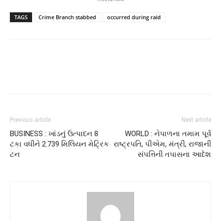
TAGS
Crime Branch stabbed
occurred during raid
Previous article
Next article
BUSINESS : ખાંડનું ઉત્પાદન 8
WORLD : નેપાળના તમામ પૂર્વ
ટકા વધીને 2.739 મિલિયન મેટ્રિક
રાષ્ટ્રપતિ, પીએમ, મંત્રી, રાજાની
ટન
સંપત્તિની તપાસના આદેશ