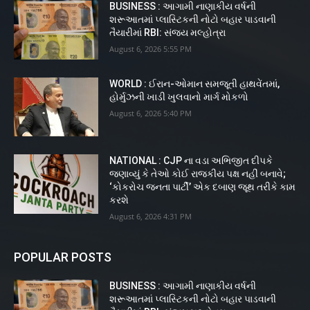
BUSINESS : આગામી નાણાકીય વર્ષની
શરૂઆતમાં પ્લાસ્ટિકની નોટો બહાર પાડવાની
તૈયારીમાં RBI: સંજય મલ્હોત્રા
August 6, 2026 5:55 PM
WORLD : ઈરાન-ઓમાન સમજૂતી હાથવેંતમાં,
હોર્મુઝની ખાડી ખુલવાનો માર્ગ મોકળો
August 6, 2026 5:40 PM
NATIONAL : CJP ના વડા અભિજીત દીપકે
જણાવ્યું કે તેઓ કોઈ રાજકીય પક્ષ નહીં બનાવે;
‘કોકરોચ જનતા પાર્ટી’ એક દબાણ જૂથ તરીકે કામ
કરશે
August 6, 2026 4:31 PM
POPULAR POSTS
BUSINESS : આગામી નાણાકીય વર્ષની
શરૂઆતમાં પ્લાસ્ટિકની નોટો બહાર પાડવાની