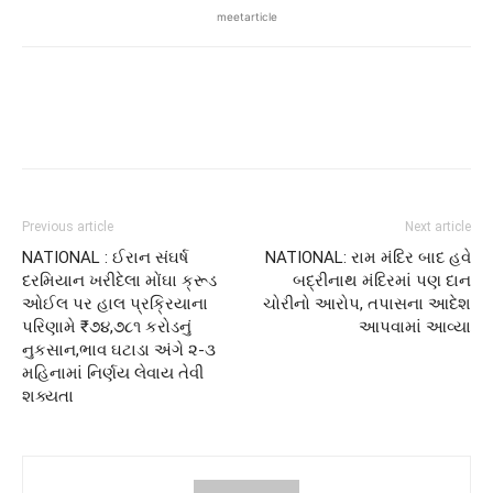
meetarticle
Previous article
Next article
NATIONAL : ઈરાન સંઘર્ષ
NATIONAL: રામ મંદિર બાદ હવે
દરમિયાન ખરીદેલા મોંઘા ક્રૂડ
બદ્રીનાથ મંદિરમાં પણ દાન
ઓઈલ પર હાલ પ્રક્રિયાના
ચોરીનો આરોપ, તપાસના આદેશ
પરિણામે ₹૭૪,૭૮૧ કરોડનું
આપવામાં આવ્યા
નુકસાન,ભાવ ઘટાડા અંગે ૨-૩
મહિનામાં નિર્ણય લેવાય તેવી
શક્યતા