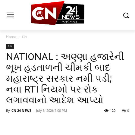
Home
દેશ
દેશ
NATIONAL : અણ્ણા હજારેની
ભૂખ હડતાળની ચીમકી બાદ
મહારાષ્ટ્ર સરકાર નમી પડી;
નવા RTI નિયમો પર રોક
લગાવવાનો આદેશ આપ્યો
By
CN 24 NEWS
-
July 3, 2026 7:00 PM
120
0