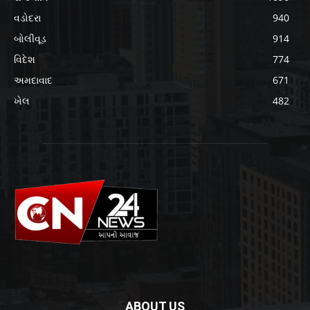
વડોદરા
940
બોલીવૂડ
914
વિદેશ
774
અમદાવાદ
671
ખેલ
482
ABOUT US