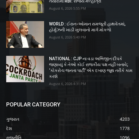
તૈયારીમાં RBI: સંજય મલ્હોત્રા
August 6, 2026 5:55 PM
WORLD : ઈરાન-ઓમાન સમજૂતી હાથવેંતમાં,
હોર્મુઝની ખાડી ખુલવાનો માર્ગ મોકળો
August 6, 2026 5:40 PM
NATIONAL : CJP ના વડા અભિજીત દીપકે
જણાવ્યું કે તેઓ કોઈ રાજકીય પક્ષ નહીં બનાવે;
‘કોકરોચ જનતા પાર્ટી’ એક દબાણ જૂથ તરીકે કામ
કરશે
August 6, 2026 4:31 PM
POPULAR CATEGORY
ગુજરાત
4203
દેશ
1778
રાજનીતિ
1096