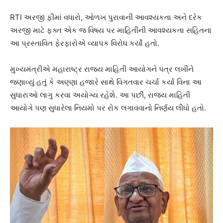
RTI અરજી ફીમાં વધારો, ઓળખ પુરાવાની આવશ્યકતા અને દરેક
અરજી માટે ફક્ત એક જ વિષય પર માહિતીની આવશ્યકતા સહિતના
આ પ્રસ્તાવિત ફેરફારોએ વ્યાપક વિરોધ કર્યો હતો.
મુખ્યમંત્રીએ મહારાષ્ટ્ર રાજ્ય માહિતી આયોગને પત્ર લખીને
જણાવ્યું હતું કે અણ્ણા હજારે સાથે વિગતવાર ચર્ચા કર્યા વિના આ
સુધારાઓ લાગુ કરવા અયોગ્ય રહેશે. આ પછી, રાજ્ય માહિતી
આયોગે પણ સુધારેલા નિયમો પર રોક લગાવવાનો નિર્ણય લીધો હતો.