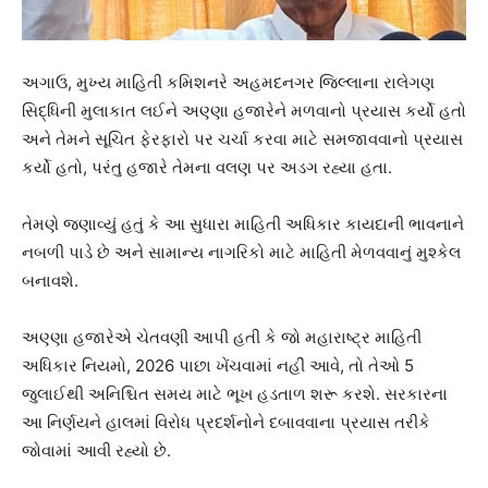
અગાઉ, મુખ્ય માહિતી કમિશનરે અહમદનગર જિલ્લાના રાલેગણ
સિદ્ધિની મુલાકાત લઈને અણ્ણા હજારેને મળવાનો પ્રયાસ કર્યો હતો
અને તેમને સૂચિત ફેરફારો પર ચર્ચા કરવા માટે સમજાવવાનો પ્રયાસ
કર્યો હતો, પરંતુ હજારે તેમના વલણ પર અડગ રહ્યા હતા.
તેમણે જણાવ્યું હતું કે આ સુધારા માહિતી અધિકાર કાયદાની ભાવનાને
નબળી પાડે છે અને સામાન્ય નાગરિકો માટે માહિતી મેળવવાનું મુશ્કેલ
બનાવશે.
અણ્ણા હજારેએ ચેતવણી આપી હતી કે જો મહારાષ્ટ્ર માહિતી
અધિકાર નિયમો, 2026 પાછા ખેંચવામાં નહીં આવે, તો તેઓ 5
જુલાઈથી અનિશ્ચિત સમય માટે ભૂખ હડતાળ શરૂ કરશે. સરકારના
આ નિર્ણયને હાલમાં વિરોધ પ્રદર્શનોને દબાવવાના પ્રયાસ તરીકે
જોવામાં આવી રહ્યો છે.