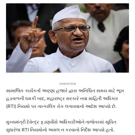
meetarticle
સામાજિક કાર્યકર્તા અણ્ણા હજારે દ્વારા અનિશ્ચિત સમય માટે ભૂખ
હડતાળની ધમકી બાદ, મહારાષ્ટ્ર સરકારે નવા માહિતી અધિકાર
(RTI) નિયમો પર તાત્કાલિક રોક લગાવવાનો આદેશ આપ્યો છે.
મુખ્યમંત્રી દેવેન્દ્ર ફડણવીસે અધિકારીઓને તાજેતરમાં સૂચિત
સુધારેલા RTI નિયમોનો અમલ ન કરવાનો નિર્દેશ આપ્યો હતો.