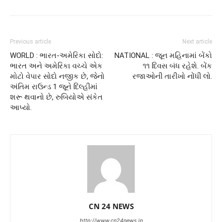
Previous article
Next article
WORLD : ભારત-અમેરિકા સોદો:
NATIONAL : જૂન મહિનામાં બેંકો
ભારત અને અમેરિકા વચ્ચે એક
૧૧ દિવસ બંધ રહેશે. બેંક
મોટો વેપાર સોદો નજીક છે, જેનો
રજાઓની તારીખો નોંધી લો.
અંતિમ રાઉન્ડ 1 જૂને દિલ્હીમાં
શરૂ થવાનો છે, રુબિયોએ સંકેત
આપ્યો.
CN 24 NEWS
http://www.cn24news.in