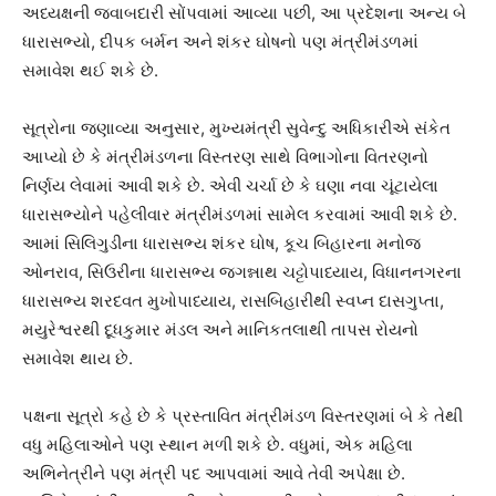
અધ્યક્ષની જવાબદારી સોંપવામાં આવ્યા પછી, આ પ્રદેશના અન્ય બે
ધારાસભ્યો, દીપક બર્મન અને શંકર ઘોષનો પણ મંત્રીમંડળમાં
સમાવેશ થઈ શકે છે.
સૂત્રોના જણાવ્યા અનુસાર, મુખ્યમંત્રી સુવેન્દુ અધિકારીએ સંકેત
આપ્યો છે કે મંત્રીમંડળના વિસ્તરણ સાથે વિભાગોના વિતરણનો
નિર્ણય લેવામાં આવી શકે છે. એવી ચર્ચા છે કે ઘણા નવા ચૂંટાયેલા
ધારાસભ્યોને પહેલીવાર મંત્રીમંડળમાં સામેલ કરવામાં આવી શકે છે.
આમાં સિલિગુડીના ધારાસભ્ય શંકર ઘોષ, કૂચ બિહારના મનોજ
ઓનરાવ, સિઉરીના ધારાસભ્ય જગન્નાથ ચટ્ટોપાધ્યાય, વિધાનનગરના
ધારાસભ્ય શરદવત મુખોપાધ્યાય, રાસબિહારીથી સ્વપ્ન દાસગુપ્તા,
મયુરેશ્વરથી દૂધકુમાર મંડલ અને માનિકતલાથી તાપસ રોયનો
સમાવેશ થાય છે.
પક્ષના સૂત્રો કહે છે કે પ્રસ્તાવિત મંત્રીમંડળ વિસ્તરણમાં બે કે તેથી
વધુ મહિલાઓને પણ સ્થાન મળી શકે છે. વધુમાં, એક મહિલા
અભિનેત્રીને પણ મંત્રી પદ આપવામાં આવે તેવી અપેક્ષા છે.