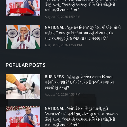
સિંહે કહ્યું, “આપણે આપણા સૈનિકોને લોહીની
કમી નહીં થવા દઈએ.”
August 10, 2026 1:59 PM
NATIONAL : ‘હર ઘર તિરંગા’ ઝુંબેશ: પીએમ મોદી
કહે છે, “આપણો ત્રિરંગો આપણું ગૌરવ છે, દેશ
માટે આપણું શ્રેષ્ઠ આપવા માટે પ્રેરણા છે.”
August 10, 2026 12:24 PM
POPULAR POSTS
BUSINESS : “શું શુદ્ધ પેટ્રોલ તમારા પિતાના
ઘરેથી આવશે?” ઇથેનોલ ચર્ચા વચ્ચે ભાજપના
સાંસદે શું કહ્યું?
August 10, 2026 4:58 PM
NATIONAL : ‘ઓપરેશન સિંદૂર’ પછી, હવે
‘રક્તદાન’ માટે પ્રતિજ્ઞા, સંરક્ષણ પ્રધાન રાજનાથ
સિંહે કહ્યું, “આપણે આપણા સૈનિકોને લોહીની
કમી નહીં થવા દઈએ.”