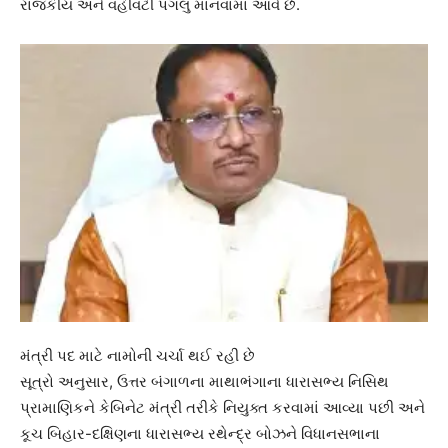
રાજકીય અને વહીવટી પગલું માનવામાં આવે છે.
મંત્રી પદ માટે નામોની ચર્ચા થઈ રહી છે
સૂત્રો અનુસાર, ઉત્તર બંગાળના માથાભંગાના ધારાસભ્ય નિસિથ
પ્રામાણિકને કેબિનેટ મંત્રી તરીકે નિયુક્ત કરવામાં આવ્યા પછી અને
કૂચ બિહાર-દક્ષિણના ધારાસભ્ય રથેન્દ્ર બોઝને વિધાનસભાના