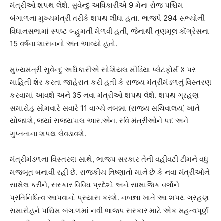
મંત્રીઓ શપથ લેશે. સુવેન્દુ અધિકારીએ 9 મેના રોજ પશ્ચિમ
બંગાળના મુખ્યમંત્રી તરીકે શપથ લીધા હતા. ભાજપે 294 સભ્યોની
વિધાનસભામાં સ્પષ્ટ બહુમતી મેળવી હતી, જેનાથી તૃણમૂલ કોંગ્રેસના
15 વર્ષના શાસનનો અંત આવ્યો હતો.
મુખ્યમંત્રી સુવેન્દુ અધિકારીએ સોશિયલ મીડિયા પ્લેટફોર્મ X પર
માહિતી શેર કરતા જાહેરાત કરી હતી કે રાજ્ય મંત્રીમંડળનું વિસ્તરણ
કરવામાં આવશે અને 35 નવા મંત્રીઓ શપથ લેશે. શપથ ગ્રહણ
સમારોહ સોમવારે સવારે 11 વાગ્યે નબન્ના (રાજ્ય સચિવાલય) ખાતે
યોજાશે, જ્યાં રાજ્યપાલ આર.એન. રવિ મંત્રીઓને પદ અને
ગુપ્તતાના શપથ લેવડાવશે.
મંત્રીમંડળના વિસ્તરણ સાથે, ભાજપ સરકાર તેની વહીવટી ટીમને વધુ
મજબૂત બનાવી રહી છે. રાજકીય નિષ્ણાતો માને છે કે નવા મંત્રીઓને
સામેલ કરીને, સરકાર વિવિધ પ્રદેશો અને સામાજિક વર્ગોને
પ્રતિનિધિત્વ આપવાનો પ્રયાસ કરશે. નબન્ના ખાતે આ શપથ ગ્રહણ
સમારોહને પશ્ચિમ બંગાળમાં નવી ભાજપ સરકાર માટે એક મહત્વપૂર્ણ