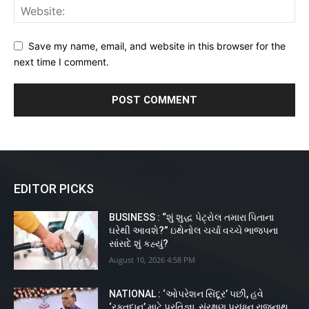
Save my name, email, and website in this browser for the
next time I comment.
EDITOR PICKS
BUSINESS : “શું શુદ્ધ પેટ્રોલ તમારા પિતાના
ઘરેથી આવશે?” ઇથેનોલ ચર્ચા વચ્ચે ભાજપના
સાંસદે શું કહ્યું?
August 10, 2026 4:58 PM
NATIONAL : ‘ઓપરેશન સિંદૂર’ પછી, હવે
‘રક્તદાન’ માટે પ્રતિજ્ઞા, સંરક્ષણ પ્રધાન રાજનાથ