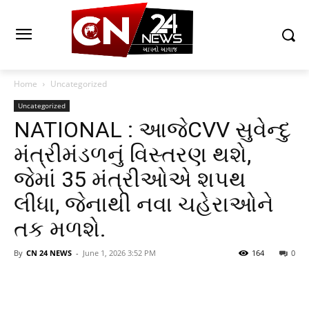
Home
Uncategorized
Uncategorized
NATIONAL : આજેCVV સુવેન્દુ
મંત્રીમંડળનું વિસ્તરણ થશે,
જેમાં 35 મંત્રીઓએ શપથ
લીધા, જેનાથી નવા ચહેરાઓને
તક મળશે.
By
CN 24 NEWS
-
June 1, 2026 3:52 PM
164
0