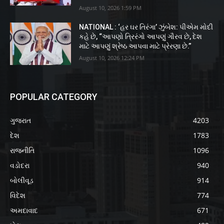
August 10, 2026 1:59 PM
NATIONAL : ‘હર ઘર તિરંગા’ ઝુંબેશ: પીએમ મોદી
કહે છે, “આપણો ત્રિરંગો આપણું ગૌરવ છે, દેશ
માટે આપણું શ્રેષ્ઠ આપવા માટે પ્રેરણા છે.”
August 10, 2026 12:24 PM
POPULAR CATEGORY
ગુજરાત
4203
દેશ
1783
રાજનીતિ
1096
વડોદરા
940
બોલીવૂડ
914
વિદેશ
774
અમદાવાદ
671