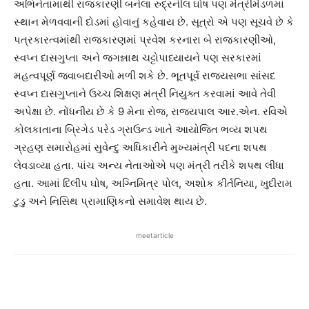
અભિનેતામાંથી રાજકારણી બનેલા રુદ્રનીલ ઘોષ પણ મંત્રીમંડળમાં
સ્થાન મેળવવાની દોડમાં હોવાનું કહેવાય છે. સૂત્રો એ પણ સૂચવે છે કે
પત્રકારત્વમાંથી રાજકારણમાં પ્રવેશ કરનારા બે રાજકારણીઓ,
સ્વપ્ન દાસગુપ્તા અને જગન્નાથ ચટ્ટોપાધ્યાયને પણ સરકારમાં
મહત્વપૂર્ણ જવાબદારીઓ મળી શકે છે. ભૂતપૂર્વ રાજ્યસભા સાંસદ
સ્વપ્ન દાસગુપ્તાને ઉચ્ચ શિક્ષણ મંત્રી નિયુક્ત કરવામાં આવે તેવી
અપેક્ષા છે. નોંધનીય છે કે 9 મેના રોજ, રાજ્યપાલ આર.એન. રવિએ
કોલકાતાના બ્રિગેડ પરેડ ગ્રાઉન્ડ ખાતે આયોજિત ભવ્ય શપથ
ગ્રહણ સમારોહમાં સુવેન્દુ અધિકારીને મુખ્યમંત્રી પદના શપથ
લેવડાવ્યા હતા. પાંચ અન્ય નેતાઓએ પણ મંત્રી તરીકે શપથ લીધા
હતા. આમાં દિલીપ ઘોષ, અગ્નિમિત્ર પોલ, અશોક કીર્તનિયા, ખુદીરામ
ટુડુ અને નિસિથ પ્રામાણિકનો સમાવેશ થાય છે.
meetarticle