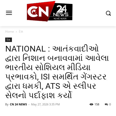
Home
દેશ
દેશ
NATIONAL : આતંકવાદીઓ
દ્વારા નિશાન બનાવવામાં આવેલા
ભારતીય સોશિયલ મીડિયા
પ્રભાવકો, ISI સમર્થિત ગેંગસ્ટર
દ્વારા ધમકી, ATS એ સ્લીપર
સેલનો પર્દાફાશ કર્યો
By
CN 24 NEWS
-
May 27, 2026 3:35 PM
158
0