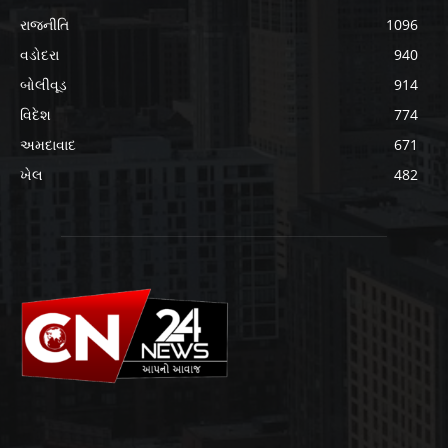
રાજનીતિ
1096
વડોદરા
940
બોલીવૂડ
914
વિદેશ
774
અમદાવાદ
671
ખેલ
482