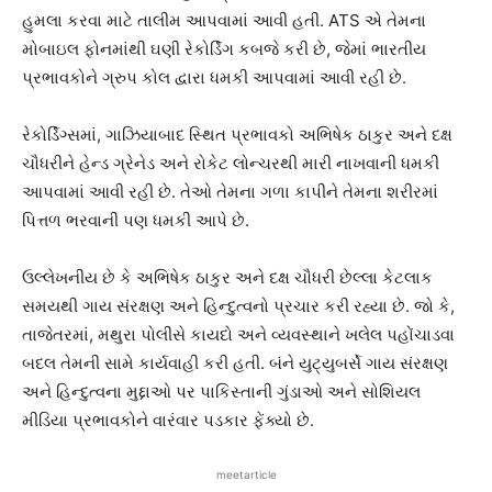
હુમલા કરવા માટે તાલીમ આપવામાં આવી હતી. ATS એ તેમના
મોબાઇલ ફોનમાંથી ઘણી રેકોર્ડિંગ કબજે કરી છે, જેમાં ભારતીય
પ્રભાવકોને ગ્રુપ કોલ દ્વારા ધમકી આપવામાં આવી રહી છે.
રેકોર્ડિંગ્સમાં, ગાઝિયાબાદ સ્થિત પ્રભાવકો અભિષેક ઠાકુર અને દક્ષ
ચૌધરીને હેન્ડ ગ્રેનેડ અને રોકેટ લોન્ચરથી મારી નાખવાની ધમકી
આપવામાં આવી રહી છે. તેઓ તેમના ગળા કાપીને તેમના શરીરમાં
પિત્તળ ભરવાની પણ ધમકી આપે છે.
ઉલ્લેખનીય છે કે અભિષેક ઠાકુર અને દક્ષ ચૌધરી છેલ્લા કેટલાક
સમયથી ગાય સંરક્ષણ અને હિન્દુત્વનો પ્રચાર કરી રહ્યા છે. જો કે,
તાજેતરમાં, મથુરા પોલીસે કાયદો અને વ્યવસ્થાને ખલેલ પહોંચાડવા
બદલ તેમની સામે કાર્યવાહી કરી હતી. બંને યુટ્યુબર્સે ગાય સંરક્ષણ
અને હિન્દુત્વના મુદ્દાઓ પર પાકિસ્તાની ગુંડાઓ અને સોશિયલ
મીડિયા પ્રભાવકોને વારંવાર પડકાર ફેંક્યો છે.
meetarticle