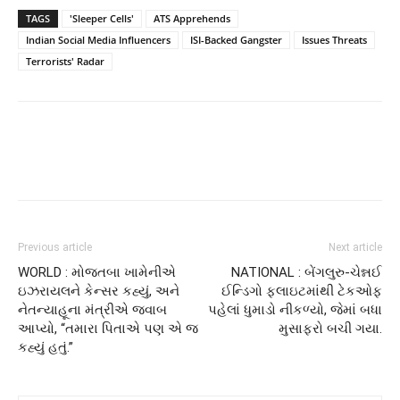
TAGS
'Sleeper Cells'
ATS Apprehends
Indian Social Media Influencers
ISI-Backed Gangster
Issues Threats
Terrorists' Radar
Previous article
Next article
WORLD : મોજતબા ખામેનીએ
NATIONAL : બેંગલુરુ-ચેન્નઈ
ઇઝરાયલને કેન્સર કહ્યું, અને
ઈન્ડિગો ફ્લાઇટમાંથી ટેકઓફ
નેતન્યાહૂના મંત્રીએ જવાબ
પહેલાં ધુમાડો નીકળ્યો, જેમાં બધા
આપ્યો, “તમારા પિતાએ પણ એ જ
મુસાફરો બચી ગયા.
કહ્યું હતું.”