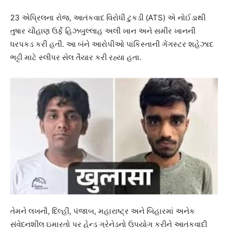
23 એપ્રિલના રોજ, આતંકવાદ વિરોધી ટુકડી (ATS) એ નોઈડાથી
તુષાર ચૌહાણ ઉર્ફે હિઝબુલ્લાહ અલી ખાન અને સમીર ખાનની
ધરપકડ કરી હતી. આ બંને આરોપીઓ પાકિસ્તાની ગેંગસ્ટર શહેઝાદ
ભટ્ટી માટે સ્લીપર સેલ તૈયાર કરી રહ્યા હતા.
તેમને લખનૌ, દિલ્હી, પંજાબ, મહારાષ્ટ્ર અને બિહારમાં અનેક
સંવેદનશીલ ઇમારતો પર હેન્ડ ગ્રેનેડનો ઉપયોગ કરીને આતંકવાદી