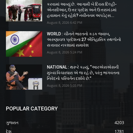
કરવામાં આવ્યું છે. આગામી બે દિવસ દિલ્હી-
એનસીઆર, ઉત્તર પ્રદેશ અને ઉત્તરાખંડમાં
હવામાન કેવું રહેશે? નવીનતમ અપડેટ્સ...
August 8, 2026 6:42 PM
WORLD : ચીનને ભારતનો કડક જવાબ,
અરુણાચલ પ્રદેશના 27 ઐતિહાસિક સ્થળોનો
સત્તાવાર નકશામાં સમાવેશ
August 8, 2026 5:24 PM
NATIONAL : થરૂરે કહ્યું, “આરએસએસની
મુખ્ય વિચારધારા એ જ રહે છે, પરંતુ ભાગવતના
નિવેદનો પરિવર્તન દર્શાવે છે.”
August 8, 2026 5:05 PM
POPULAR CATEGORY
ગુજરાત
4203
દેશ
1781