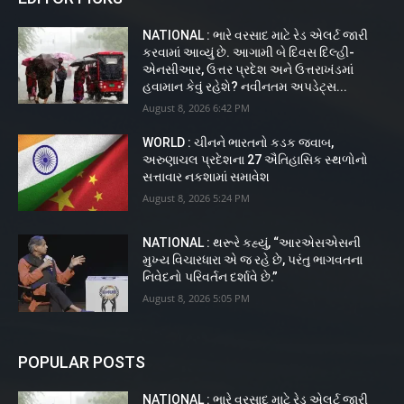
NATIONAL : ભારે વરસાદ માટે રેડ એલર્ટ જારી
કરવામાં આવ્યું છે. આગામી બે દિવસ દિલ્હી-
એનસીઆર, ઉત્તર પ્રદેશ અને ઉત્તરાખંડમાં
હવામાન કેવું રહેશે? નવીનતમ અપડેટ્સ...
August 8, 2026 6:42 PM
WORLD : ચીનને ભારતનો કડક જવાબ,
અરુણાચલ પ્રદેશના 27 ઐતિહાસિક સ્થળોનો
સત્તાવાર નકશામાં સમાવેશ
August 8, 2026 5:24 PM
NATIONAL : થરૂરે કહ્યું, “આરએસએસની
મુખ્ય વિચારધારા એ જ રહે છે, પરંતુ ભાગવતના
નિવેદનો પરિવર્તન દર્શાવે છે.”
August 8, 2026 5:05 PM
POPULAR POSTS
NATIONAL : ભારે વરસાદ માટે રેડ એલર્ટ જારી