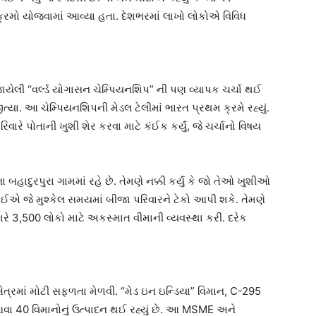
યક્રમો યોજવામાં આવ્યા હતા. દેશભરમાં લાખો લોકોએ વિવિધ
યેલી “વર્લ્ડ યોગાસન ચેમ્પિયનશિપ” ની પણ વ્યાપક ચર્ચા થઈ
્યા. આ ચેમ્પિયનશિપની મેડલ ટેલીમાં ભારત પ્રથમ ક્રમે રહ્યું.
િવારે પોતાની ખુશી શેર કરવા માટે કંઈક કર્યું, જે ચર્ચાનો વિષય
 બહાદુરપુરા ગામમાં રહે છે. તેમણે નક્કી કર્યું કે જો તેઓ ખુશીઓ
જોઈએ જે મુશ્કેલ સમયમાં બીજા પરિવારને ટેકો આપી શકે. તેમણે
 આશરે 3,500 લોકો માટે અકસ્માત વીમાની વ્યવસ્થા કરી. દરેક
ક્ષેત્રમાં મોટી સફળતા મેળવી. “મેડ ઇન ઇન્ડિયા” વિમાન, C-295
 આવા 40 વિમાનોનું ઉત્પાદન થઈ રહ્યું છે. આ MSME અને