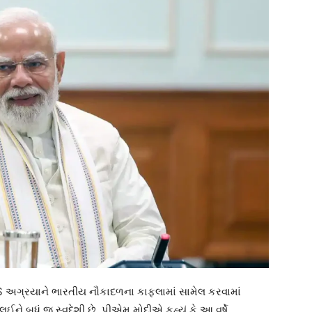
 INS અગ્રયાને ભારતીય નૌકાદળના કાફલામાં સામેલ કરવામાં
 બધું જ સ્વદેશી છે. પીએમ મોદીએ કહ્યું કે આ વર્ષે