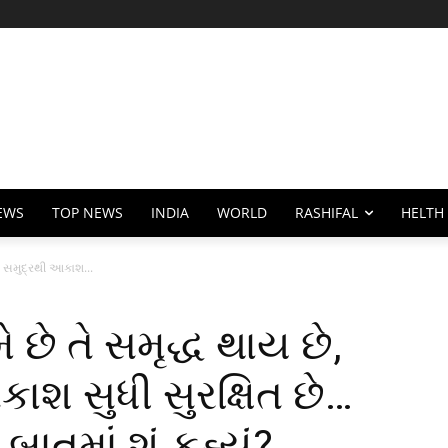
EWS
TOP NEWS
INDIA
WORLD
RASHIFAL
HELTH
ત સમુદ્રથી આકાશ...
છે તે સમૃદ્ધ થાય છે,
ાશ સુધી સુરક્ષિત છે…
તમાં શું કહ્યું?