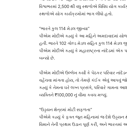
વિશ્વભરમાં 2,500 થી વધુ સ્થળોએ વિવિધ યોગ કાર્
સ્થળોએ યોગ કાર્યક્રમોમાં ભાગ લીધો હતો.
“ભારતે કુલ 114 મેડલ જીત્યા”
પીએમ મોદીએ કહ્યું કે આ મહિને અમદાવાદમાં યોજા
હતી. ભારતે 102 ગોલ્ડ મેડલ સહિત કુલ 114 મેડલ જીત
પીએમ મોદીએ કહ્યું કે મહારાષ્ટ્રના નાંદેડમાં એક પર
બન્યો છે.
પીએમ મોદીએ ઉલ્લેખ કર્યો કે પેઠકર પરિવાર નાંદેડના
વહેંચવા માંગતા હોય, તો તેમણે કંઈક એવું આપવું 
કહ્યું કે તેમના ઘરે લગ્ન પ્રસંગે, પરિવારે ગામના
વ્યક્તિને ₹100,000 નું વીમા કવચ મળ્યું.
“ઉડ્ડયન ક્ષેત્રમાં મોટી સફળતા”
પીએમે કહ્યું કે ફક્ત જૂન મહિનામાં જ દેશે ઉડ્ડયન 
વિમાને તેની પ્રથમ ઉડાન પૂર્ણ કરી, અને ભારતમાં