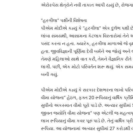
એરોસ્પેસ ક્ષેત્રોને નવી તાકાત આપી રહ્યું છે, રોજગા
“હરગીલા” પક્ષીની વિશેષતા
પીએમ મોદીએ કહ્યું કે “હરગીલા” એક દુર્લભ પક્ષી છે.
લાંબા સમયથી, આસામના કેટલાક વિસ્તારોમાં તેને અ
પસંદ કરતા ન હતા. ક્યારેક, હરગીલા માળાઓ જે વૃક્
હતા. જીવવિજ્ઞાની પૂર્ણિમા દેવી બર્મને આ જોયું અ
તેમણે મહિલાઓ સાથે વાત કરી, તેમને વૈજ્ઞાનિક ર
લાગી. પછી, એક મોટો પરિવર્તન શરૂ થયું. એક સમ
બની ગયું.
પીએમ મોદીએ કહ્યું કે સરકાર દેશભરના લાખો પરિવારોન
વીમા યોજના” હેઠળ, ફક્ત 20 રૂપિયાનું વાર્ષિક પ્
સુધીનો અકસ્માત વીમો પૂરો પાડે છે. અત્યાર સુધીમા
જીવન જ્યોતિ વીમા યોજના” પણ એટલી જ મહત્વપૂર્ણ 
લાખ રૂપિયાનું વીમા કવર પૂરું પાડે છે. તેનું વાર્ષ
રૂપિયા. આ યોજનામાં અત્યાર સુધીમાં 27 કરોડથી વ