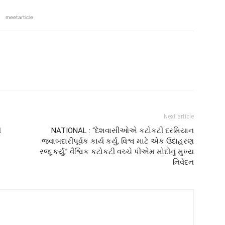
meetarticle
Next article
ી
NATIONAL : “દેશવાસીઓએ કટોકટી દરમિયાન
જવાબદારીપૂર્વક કાર્ય કર્યું, વિશ્વ માટે એક ઉદાહરણ
રજૂ કર્યું,” વૈશ્વિક કટોકટી વચ્ચે પીએમ મોદીનું મુખ્ય
નિવેદન