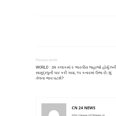
Previous article
WORLD : ૭૨ કલાકમાં ૯ ભારતીય જહાજો હોર્મુઝન
સામુદ્રધુની પાર કરી ગયા, ૧૫ કતારમાં ઉભા છે; શું
તેલના ભાવ ઘટશે?
CN 24 NEWS
http://www.cn24news.in