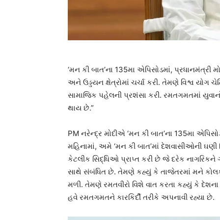
‘મન કી બાત’ના 135મા એપિસોડમાં, પ્રધાનમંત્રી 
અને ઉડ્ડયન ક્ષેત્રોમાં ચર્ચા કરી. તેમણે વિશ્વ યોગ 
સામાજિક પહેલની પ્રશંસા કરી. રમતગમતમાં યુવાનોની
થાય છે.”
PM નરેન્દ્ર મોદીએ ‘મન કી બાત’ના 135મા એપિસોડમ
મહિનામાં, અમે ‘મન કી બાત’માં દેશવાસીઓની ઘણી સિદ
કેટલીક સિદ્ધિઓ પ્રાપ્ત કરી છે જે દરેક નાગરિકને
સાથે સંબંધિત છે. તેમણે કહ્યું કે તાજેતરમાં મને
મળી. તેમણે રમતવીરો વિશે વાત કરતા કહ્યું કે દેશ
હવે રમતગમતને કારકિર્દી તરીકે અપનાવી રહ્યા છે.