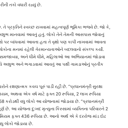
રીની તકો વધારી રહ્યું છે.
 તે પ્રકૃતિને સ્વચ્છ રાખવામાં મહત્વપૂર્ણ ભૂમિકા ભજવે છે. જો કે,
શુભ માનવામાં આવતું હતું. લોકો તેને તેમની આસપાસ જોવાનું
ષો પર બાંધવામાં આવતા હતા તે વૃક્ષો પણ કાપી નાખવામાં આવતા
ને લોકોના મનમાં રહેલી ગેરમાન્યતાઓને બદલવાનો સંકલ્પ કર્યો.
ીતે સમજાવ્યા, અને ધીમે ધીમે, મહિલાઓ આ અભિયાનમાં જોડાવા
યે અશુભ અને ભગાડવામાં આવતું આ પક્ષી ગામડાઓનું પ્રતીક
ે રક્ષણાત્મક કવચ પૂરું પાડી રહી છે. “પ્રધાનમંત્રી સુરક્ષા
રીમિયમ, અથવા એક વર્ષ માટે ફક્ત 20 રૂપિયા, 2 લાખ રૂપિયા
ં 58 કરોડથી વધુ લોકો આ યોજનામાં જોડાયા છે. “પ્રધાનમંત્રી
છે. આ યોજના દુ:ખદ મૃત્યુના કિસ્સામાં વ્યક્તિના પરિવારને 2
િક પ્રીમિયમ ફક્ત 436 રૂપિયા છે. આનો અર્થ એ કે દરરોજ માંડ દોઢ
ધુ લોકો જોડાયા છે.