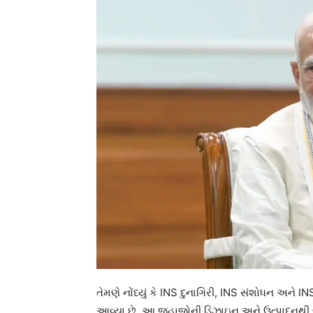
તેમણે નોંધ્યું કે INS દુનાગિરી, INS સંશોધન અને
આવ્યા છે. આ જહાજોની ડિઝાઇન અને ઉત્પાદનથી લઈને