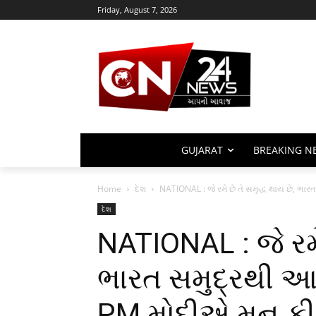
Friday, August 7, 2026
GUJARAT
BREAKING N
Home
દેશ
NATIONAL : જે રમે છે તે સમૃદ્ધ થાય છે, ભાર
દેશ
NATIONAL : જે રમે 
ભારત સમુદ્રથી આક
PM મોદીએ મન કી બા