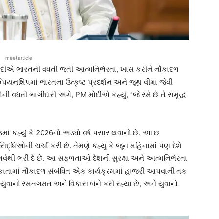
meetarticle
મોદીએ ભારતની વધતી જતી આત્મનિર્ભરતા, ખાસ કરીને નૌકાદળ
ચેમ્પિયનશિપમાં ભારતના ઉત્કૃષ્ટ પ્રદર્શન અને જૂથ વીમા જેવી
 વધતી ભાગીદારી અંગે, PM મોદીએ કહ્યું, “જે રમે છે તે સમૃદ્ધ
ાં કહ્યું કે 2026નો અડધો વર્ષ પસાર થવાનો છે. આ છ
્ધિઓની ચર્ચા કરી છે. તેમણે કહ્યું કે જૂન મહિનામાં પણ દેશે
 ગર્વથી ભરી દે છે. આ સફળતાઓ દેશની સુરક્ષા અને આત્મનિર્ભરતા
 કોલકાતામાં નૌકાદળ સંબંધિત એક કાર્યક્રમમાં હાજરી આપવાની તક
ના યુવાનો રમતગમત અને વિકાસ બંને કરી રહ્યા છે, અને યુવાનો