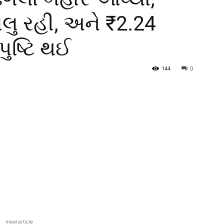
લુ રહી, અને ₹2.24
ુષ્ટિ થઈ
144
0
meetarticle