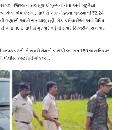
 પરગણા જિલ્લાના તૃણમૂલ કોંગ્રેસના નેતા અને બદુરિયા
 સંકળાયેલા એક કેસમાં, પોલીસે એક ખેડૂતના ખેતરમાંથી ₹2.24
ોટોની ગણતરી આખી રાત ચાલુ રહી. બેંક કર્મચારીઓ અને વિવિધ
્યા પછી, પોલીસે ગુરુવારે વહેલી સવારે રિકવરીની સત્તાવાર
્યની ધરપકડ કરી. તે સમયે તેમની પાસેથી લગભગ ₹80 લાખ રિકવર
ની પોલીસ કસ્ટડીમાં મોકલ્યા.