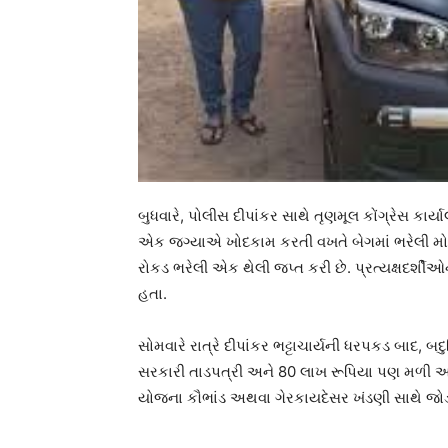
બુધવારે, પોલીસ દીપાંકર સાથે તૃણમૂલ કોંગ્રેસ કાર
એક જગ્યાએ ખોદકામ કરતી વખતે બેગમાં ભરેલી મો
રોકડ ભરેલી એક થેલી જપ્ત કરી છે. પ્રત્યક્ષદર્શ
હતા.
સોમવારે રાત્રે દીપાંકર ભટ્ટાચાર્યની ધરપકડ બાદ, બ
સરકારી તાડપત્રી અને 80 લાખ રૂપિયા પણ મળી આવ્
યોજના કૌભાંડ અથવા ગેરકાયદેસર ખંડણી સાથે જોડ