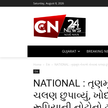
Saturday, August 8, 2026
GUJARAT
BREAKING N
Home
દેશ
NATIONAL : તૃણમૂલ નેતાએ ખેતરમાં ચલણ છુપા
દેશ
NATIONAL : તૃણમ
ચલણ છુપાવ્યું, ખ
રૂપિયાની નોટોનો 