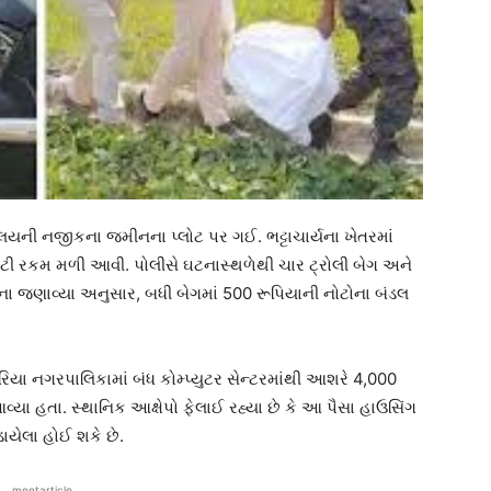
્યાલયની નજીકના જમીનના પ્લોટ પર ગઈ. ભટ્ટાચાર્યના ખેતરમાં
ટી રકમ મળી આવી. પોલીસે ઘટનાસ્થળેથી ચાર ટ્રોલી બેગ અને
ીઓના જણાવ્યા અનુસાર, બધી બેગમાં 500 રૂપિયાની નોટોના બંડલ
દુરિયા નગરપાલિકામાં બંધ કોમ્પ્યુટર સેન્ટરમાંથી આશરે 4,000
યા હતા. સ્થાનિક આક્ષેપો ફેલાઈ રહ્યા છે કે આ પૈસા હાઉસિંગ
ાયેલા હોઈ શકે છે.
meetarticle