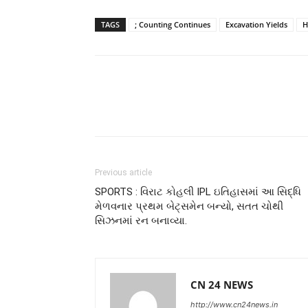
TAGS
; Counting Continues
Excavation Yields
H
Previous article
SPORTS : વિરાટ કોહલી IPL ઇતિહાસમાં આ સિદ્ધિ
મેળવનાર પ્રથમ બેટ્સમેન બન્યો, સતત ચોથી
સિઝનમાં રન બનાવ્યા.
CN 24 NEWS
http://www.cn24news.in