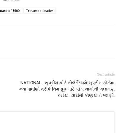
oard of ₹500
Trinamool leader
Next article
NATIONAL : સુપ્રીમ કોર્ટ કોલેજિયમે સુપ્રીમ કોર્ટમાં
ન્યાયાધીશો તરીકે નિમણૂક માટે પાંચ નામોની ભલામણ
કરી છે. યાદીમાં કોણ છે તે જાણો.