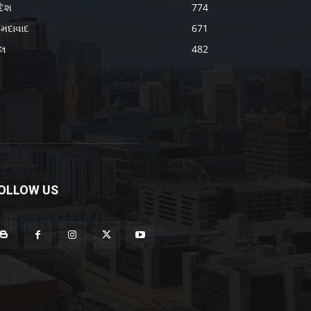
દેશ
774
મદાવાદ
671
ેલ
482
OLLOW US