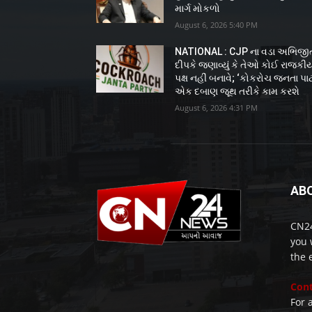
માર્ગ મોકળો
August 6, 2026 5:40 PM
NATIONAL : CJP ના વડા અભિજી
દીપકે જણાવ્યું કે તેઓ કોઈ રાજકી
પક્ષ નહીં બનાવે; ‘કોકરોચ જનતા પાર્ટ
એક દબાણ જૂથ તરીકે કામ કરશે
August 6, 2026 4:31 PM
AB
CN24
you 
the 
Cont
For 