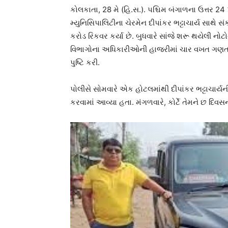
કોલકાતા, 28 મે (હિ.સ.). પશ્ચિમ બંગાળના ઉત્તર 24
મ્યુનિસિપાલિટીના ચેરમેન દીપાંકર ભટ્ટાચાર્ય સાથે
કરોડ રિકવર કર્યા છે. બુધવારે સાંજે શરૂ થયેલી ન
વિભાગોના અધિકારીઓની હાજરીમાં ચાર વખત ગણતરી કર
પુષ્ટિ કરી.
પોલીસે સોમવારે એક હોટલમાંથી દીપાંકર ભટ્ટાચાર
કરવામાં આવ્યા હતા. મંગળવારે, કોર્ટે તેમને છ દિવસ