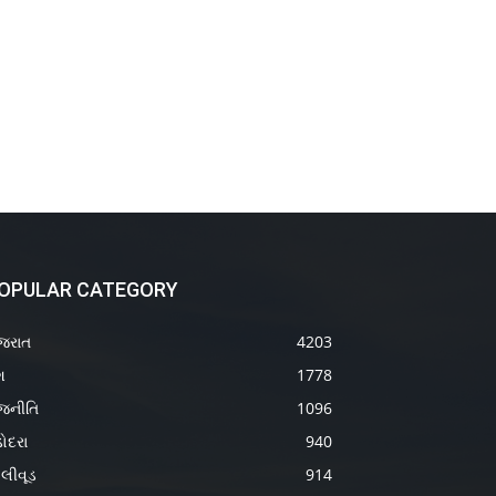
OPULAR CATEGORY
જરાત
4203
શ
1778
જનીતિ
1096
ોદરા
940
લીવૂડ
914