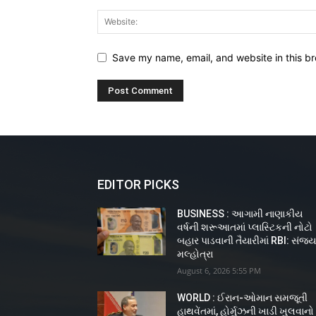
Save my name, email, and website in this br
EDITOR PICKS
BUSINESS : આગામી નાણાકીય
વર્ષની શરૂઆતમાં પ્લાસ્ટિકની નોટો
બહાર પાડવાની તૈયારીમાં RBI: સંજ
મલ્હોત્રા
August 6, 2026 5:55 PM
WORLD : ઈરાન-ઓમાન સમજૂતી
હાથવેંતમાં, હોર્મુઝની ખાડી ખુલવાનો