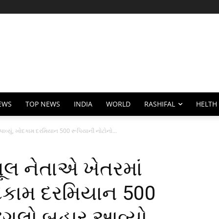
EWS
TOP NEWS
INDIA
WORLD
RASHIFAL
HELTH
વ્યું, ખોદકામ દરમિયાન 500 રૂપિયાની નોટોનો...
ૂલ નેતાએ ખેતરમાં
ોદકામ દરમિયાન 500
ઢગલો બહાર આવ્યો,