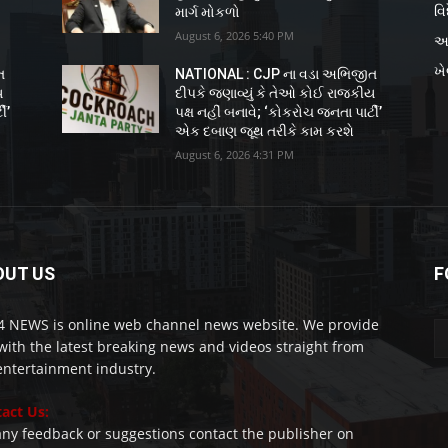
વિ
માર્ગ મોકળો
August 6, 2026 5:40 PM
અ
ખ
ત
NATIONAL : CJP ના વડા અભિજીત
ય
દીપકે જણાવ્યું કે તેઓ કોઈ રાજકીય
ી’
પક્ષ નહીં બનાવે; ‘કોકરોચ જનતા પાર્ટી’
એક દબાણ જૂથ તરીકે કામ કરશે
August 6, 2026 4:31 PM
OUT US
F
 NEWS is online web channel news website. We provide
with the latest breaking news and videos straight from
entertainment industry.
act Us:
any feedback or suggestions contact the publisher on