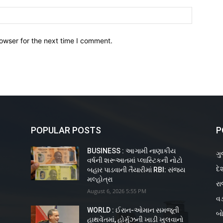
owser for the next time I comment.
POPULAR POSTS
P
BUSINESS : આગામી નાણાકીય
ગુ
વર્ષની શરૂઆતમાં પ્લાસ્ટિકની નોટો
દે
ય
બહાર પાડવાની તૈયારીમાં RBI: સંજય
મલ્હોત્રા
રા
August 6, 2026 5:55 PM
વડ
WORLD : ઈરાન-ઓમાન સમજૂતી
બો
હાથવેંતમાં, હોર્મુઝની ખાડી ખુલવાનો