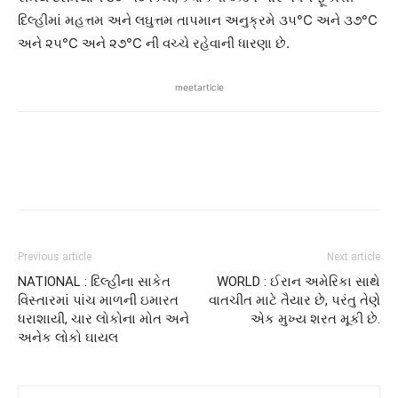
દિલ્હીમાં મહત્તમ અને લઘુત્તમ તાપમાન અનુક્રમે ૩૫°C અને ૩૭°C
અને ૨૫°C અને ૨૭°C ની વચ્ચે રહેવાની ધારણા છે.
meetarticle
Previous article
Next article
NATIONAL : દિલ્હીના સાકેત
WORLD : ઈરાન અમેરિકા સાથે
વિસ્તારમાં પાંચ માળની ઇમારત
વાતચીત માટે તૈયાર છે, પરંતુ તેણે
ધરાશાયી, ચાર લોકોના મોત અને
એક મુખ્ય શરત મૂકી છે.
અનેક લોકો ઘાયલ