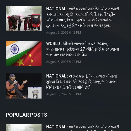
NATIONAL : ભારે વરસાદ માટે રેડ એલર્ટ જારી
કરવામાં આવ્યું છે. આગામી બે દિવસ દિલ્હી-
એનસીઆર, ઉત્તર પ્રદેશ અને ઉત્તરાખંડમાં
હવામાન કેવું રહેશે? નવીનતમ અપડેટ્સ...
August 8, 2026 6:42 PM
WORLD : ચીનને ભારતનો કડક જવાબ,
અરુણાચલ પ્રદેશના 27 ઐતિહાસિક સ્થળોનો
સત્તાવાર નકશામાં સમાવેશ
August 8, 2026 5:24 PM
NATIONAL : થરૂરે કહ્યું, “આરએસએસની
મુખ્ય વિચારધારા એ જ રહે છે, પરંતુ ભાગવતના
નિવેદનો પરિવર્તન દર્શાવે છે.”
August 8, 2026 5:05 PM
POPULAR POSTS
NATIONAL : ભારે વરસાદ માટે રેડ એલર્ટ જારી