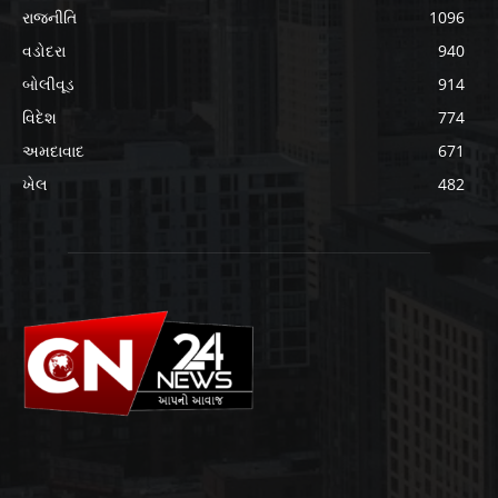
રાજનીતિ
1096
વડોદરા
940
બોલીવૂડ
914
વિદેશ
774
અમદાવાદ
671
ખેલ
482