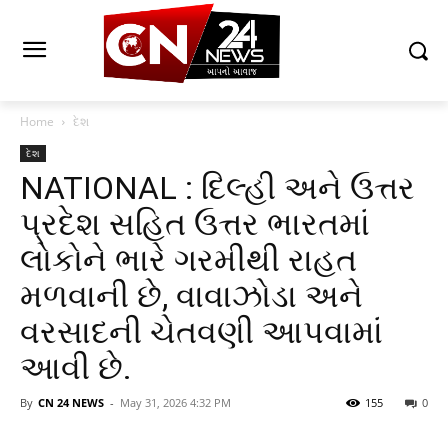
Home
દેશ
દેશ
NATIONAL : દિલ્હી અને ઉત્તર
પ્રદેશ સહિત ઉત્તર ભારતમાં
લોકોને ભારે ગરમીથી રાહત
મળવાની છે, વાવાઝોડા અને
વરસાદની ચેતવણી આપવામાં
આવી છે.
By
CN 24 NEWS
-
May 31, 2026 4:32 PM
155
0