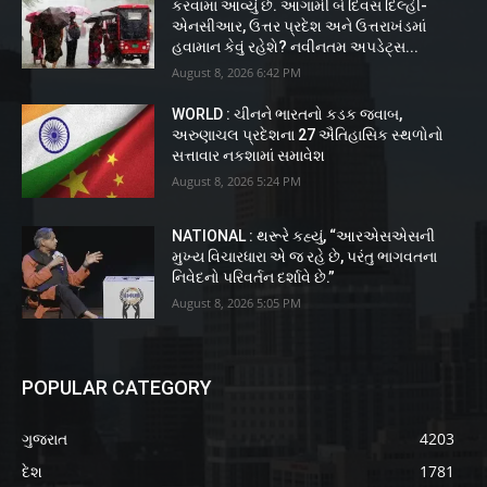
કરવામાં આવ્યું છે. આગામી બે દિવસ દિલ્હી-
એનસીઆર, ઉત્તર પ્રદેશ અને ઉત્તરાખંડમાં
હવામાન કેવું રહેશે? નવીનતમ અપડેટ્સ...
August 8, 2026 6:42 PM
WORLD : ચીનને ભારતનો કડક જવાબ,
અરુણાચલ પ્રદેશના 27 ઐતિહાસિક સ્થળોનો
સત્તાવાર નકશામાં સમાવેશ
August 8, 2026 5:24 PM
NATIONAL : થરૂરે કહ્યું, “આરએસએસની
મુખ્ય વિચારધારા એ જ રહે છે, પરંતુ ભાગવતના
નિવેદનો પરિવર્તન દર્શાવે છે.”
August 8, 2026 5:05 PM
POPULAR CATEGORY
ગુજરાત
4203
દેશ
1781