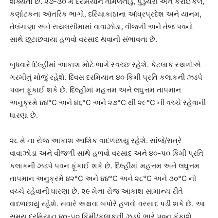
શક્યતા છે. ૨૭-૩૦ મે દરમિયાન તમિલનાડુ, પુડુચેરી અને કરાઈકલ,
કર્ણાટકના આંતરિક ભાગો, દરિયાકાંઠાના આંધ્રપ્રદેશ અને યાનમ,
તેલંગાણા અને રાયલસીમામાં વાવાઝોડા, વીજળી અને તેજ પવનો
સાથે છૂટાછવાયા હળવો વરસાદ થવાની સંભાવના છે.
બુધવારે દિલ્હીમાં આકાશ મોટે ભાગે સ્વચ્છ રહેશે. કેટલાક સ્થળોએ
ગરમીનું મોજું રહેશે. દિવસ દરમિયાન ૪૦ કિમી પ્રતિ કલાકની ઝડપે
પવન ફૂંકાઈ શકે છે. દિલ્હીમાં મહત્તમ અને લઘુત્તમ તાપમાન
અનુક્રમે ૪૪°C અને ૪૬°C અને ૨૭°C થી ૨૯°C ની વચ્ચે રહેવાની
ધારણા છે.
૨૮ મે ના રોજ આકાશ આંશિક વાદળછાયું રહેશે. સાંજે/રાત્રે
વાવાઝોડા અને વીજળી સાથે હળવો વરસાદ અને ૪૦-૫૦ કિમી પ્રતિ
કલાકની ઝડપે પવન ફૂંકાઈ શકે છે. દિલ્હીમાં મહત્તમ અને લઘુત્તમ
તાપમાન અનુક્રમે ૪૨°C અને ૪૪°C અને ૨૮°C અને ૩૦°C ની
વચ્ચે રહેવાની ધારણા છે. ૨૯ મેના રોજ આકાશ સામાન્ય રીતે
વાદળછાયું રહેશે. સવારે અથવા બપોરે હળવો વરસાદ પડી શકે છે. આ
સમય દરમિયાન ૪૦-૫૦ કિમી/કલાકની ઝડપે ભારે પવન ફૂંકાશે.