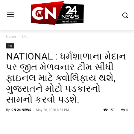
Home
દેશ
દેશ
NATIONAL : ધર્મશાળાના મેદાન
પર જીત મેળવનાર ટીમ સીધી
ફાઇનલ માટે ક્વોલિફાય થશે,
ગુજરાતને મોટો પડકારનો
સામનો કરવો પડશે.
By
CN 24 NEWS
-
May 26, 2026 6:54 PM
151
0