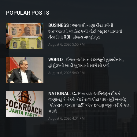
POPULAR POSTS
BUSINESS : આગામી નાણાકીય વર્ષની
શરૂઆતમાં પ્લાસ્ટિકની નોટો બહાર પાડવાની
તૈયારીમાં RBI: સંજય મલ્હોત્રા
August 6, 2026 5:55 PM
WORLD : ઈરાન-ઓમાન સમજૂતી હાથવેંતમાં,
હોર્મુઝની ખાડી ખુલવાનો માર્ગ મોકળો
August 6, 2026 5:40 PM
NATIONAL : CJP ના વડા અભિજીત દીપકે
જણાવ્યું કે તેઓ કોઈ રાજકીય પક્ષ નહીં બનાવે;
‘કોકરોચ જનતા પાર્ટી’ એક દબાણ જૂથ તરીકે કામ
કરશે
August 6, 2026 4:31 PM