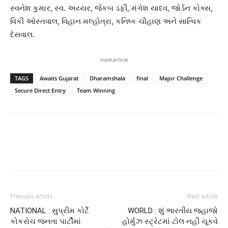
સ્વનેશ કુમાર, સ્વ. અય્યર, જેકબ ડફી, મંગેશ યાદવ, જોર્ડન કોક્સ,
વિકી ઓસ્તવાલ, વિહાન મલ્હોત્રા, કનિષ્ક ચૌહાણ અને સાત્વિક
દેસવાલ.
meetarticle
TAGS
Awaits Gujarat
Dharamshala
final
Major Challenge
Secure Direct Entry
Team Winning
Previous article
Next article
NATIONAL : સુપ્રીમ કોર્ટે
WORLD : શું ભારતીય જહાજો
કોકરોચ જનતા પાર્ટીમાં
હોર્મુઝ સ્ટ્રેટમાં ટોલ નહીં ચૂકવે