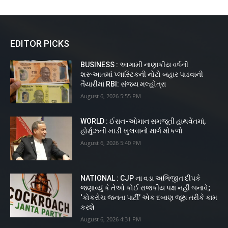
EDITOR PICKS
BUSINESS : આગામી નાણાકીય વર્ષની
શરૂઆતમાં પ્લાસ્ટિકની નોટો બહાર પાડવાની
તૈયારીમાં RBI: સંજય મલ્હોત્રા
August 6, 2026 5:55 PM
WORLD : ઈરાન-ઓમાન સમજૂતી હાથવેંતમાં,
હોર્મુઝની ખાડી ખુલવાનો માર્ગ મોકળો
August 6, 2026 5:40 PM
NATIONAL : CJP ના વડા અભિજીત દીપકે
જણાવ્યું કે તેઓ કોઈ રાજકીય પક્ષ નહીં બનાવે;
‘કોકરોચ જનતા પાર્ટી’ એક દબાણ જૂથ તરીકે કામ
કરશે
August 6, 2026 4:31 PM