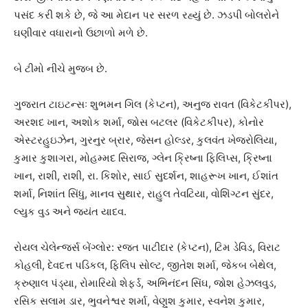
પસંદ કરી શકે છે, જે આ મેદાન પર સરળ રહ્યું છે. ઝડપી બોલરોને
ઘણીવાર વધારાનો ઉછાળો મળે છે.
બે ટીમો નીચે મુજબ છે.
ગુજરાત ટાઇટન્સઃ શુભમન ગિલ (કેપ્ટન), અનુજ રાવત (વિકેટકીપર),
અરશદ ખાન, અશોક શર્મા, જોસ બટલર (વિકેટકીપર), કોનોર
એસ્ટરહુઇઝેન, ગુરનુર બ્રાર, જેસન હોલ્ડર, કુલવંત ખેજરોલિયા,
કુમાર કુશાગરા, મોહમ્મદ સિરાજ, ગ્લેન ક્રિષ્ના ફિલિપ્સ, ક્રિષ્ના
ખાન, રાશી, રાશી, રા. કિશોર, સાઈ સુદર્શન, શાહરૂખ ખાન, ઈશાંત
શર્મા, નિશાંત સિંધુ, માનવ સુથાર, રાહુલ તેવટિયા, વોશિંગ્ટન સુંદર,
લ્યુક વુડ અને જયંત યાદવ.
રોયલ ચેલેન્જર્સ બેંગ્લોર: રજત પાટીદાર (કેપ્ટન), ટિમ ડેવિડ, વિરાટ
કોહલી, દેવદત્ત પડિકલ, ફિલિપ સોલ્ટ, જીતેશ શર્મા, જેકબ બેથેલ,
ક્રુણાલ પંડ્યા, રોમારિયો શેફર્ડ, અભિનંદન સિંઘ, જોશ હેઝલવુડ,
રસિક સલામ ડાર, ભુવનેશ્વર શર્મા, વેણુશ કુમાર, સ્વનેશ કુમાર,