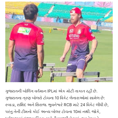
ગુજરાતની બોલિંગ વર્તમાન IPLમાં એક મોટી તાકાત રહી છે.
ગુજરાતના ત્રણ બોલરો ટોચના 10 વિકેટ લેનારાઓમાં સામેલ છે:
રબાડા, રાશિદ અને સિરાજ. ભુવનેશ્વરે RCB માટે 24 વિકેટ લીધી છે,
પરંતુ તેની ટીમનો કોઈ અન્ય બોલર ટોચના 10માં નથી. જોકે,