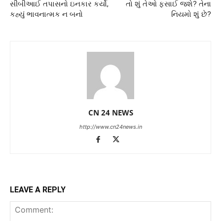
સીબીઆઈ તપાસનો ઇનકાર કર્યો,
તો શું તેઓ ફસાઈ જશે? તેના
કહ્યું ભાવનાત્મક ન બનો
નિયમો શું છે?
CN 24 NEWS
http://www.cn24news.in
LEAVE A REPLY