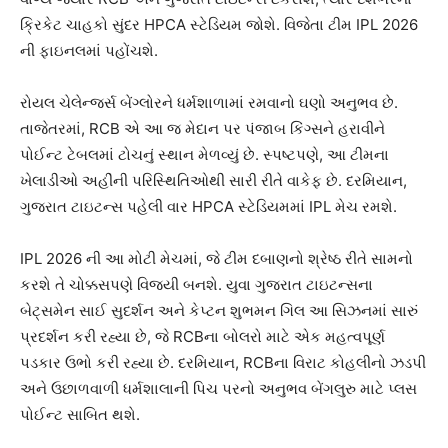
ક્રિકેટ ચાહકો સુંદર HPCA સ્ટેડિયમ જોશે. વિજેતા ટીમ IPL 2026
ની ફાઇનલમાં પહોંચશે.
રોયલ ચેલેન્જર્સ બેંગ્લોરને ધર્મશાળામાં રમવાનો ઘણો અનુભવ છે.
તાજેતરમાં, RCB એ આ જ મેદાન પર પંજાબ કિંગ્સને હરાવીને
પોઈન્ટ ટેબલમાં ટોચનું સ્થાન મેળવ્યું છે. સ્પષ્ટપણે, આ ટીમના
ખેલાડીઓ અહીંની પરિસ્થિતિઓથી સારી રીતે વાકેફ છે. દરમિયાન,
ગુજરાત ટાઇટન્સ પહેલી વાર HPCA સ્ટેડિયમમાં IPL મેચ રમશે.
IPL 2026 ની આ મોટી મેચમાં, જે ટીમ દબાણનો શ્રેષ્ઠ રીતે સામનો
કરશે તે ચોક્કસપણે વિજયી બનશે. યુવા ગુજરાત ટાઇટન્સના
બેટ્સમેન સાઈ સુદર્શન અને કેપ્ટન શુભમન ગિલ આ સિઝનમાં સારું
પ્રદર્શન કરી રહ્યા છે, જે RCBના બોલરો માટે એક મહત્વપૂર્ણ
પડકાર ઉભો કરી રહ્યા છે. દરમિયાન, RCBના વિરાટ કોહલીનો ઝડપી
અને ઉછાળવાળી ધર્મશાલાની પિચ પરનો અનુભવ બેંગલુરુ માટે પ્લસ
પોઈન્ટ સાબિત થશે.