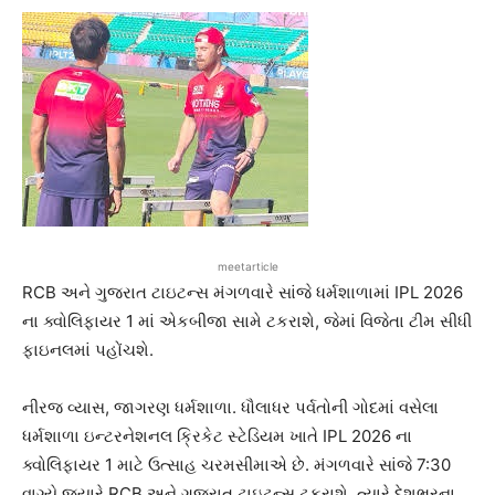
meetarticle
RCB અને ગુજરાત ટાઇટન્સ મંગળવારે સાંજે ધર્મશાળામાં IPL 2026
ના ક્વોલિફાયર 1 માં એકબીજા સામે ટકરાશે, જેમાં વિજેતા ટીમ સીધી
ફાઇનલમાં પહોંચશે.
નીરજ વ્યાસ, જાગરણ ધર્મશાળા. ધૌલાધર પર્વતોની ગોદમાં વસેલા
ધર્મશાળા ઇન્ટરનેશનલ ક્રિકેટ સ્ટેડિયમ ખાતે IPL 2026 ના
ક્વોલિફાયર 1 માટે ઉત્સાહ ચરમસીમાએ છે. મંગળવારે સાંજે 7:30
વાગ્યે જ્યારે RCB અને ગુજરાત ટાઇટન્સ ટકરાશે, ત્યારે દેશભરના