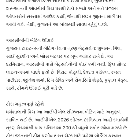
ધર્મશાલામાં પંજાબ કિંગ્સ સામેની પાછલી મેચમાં, ભુવનેશ્વરને
શરૂઆતની ઓવરોમાં પિચ પરથી ટેકો મળ્યો અને બંને પંજાબ
ઓપનરોને સસ્તામાં આઉટ કર્યા, જેનાથી RCB જીતના માર્ગ પર
આવી ગઈ. તેથી, ગુજરાતે આ બોલરથી સાવધ રહેવું પડશે.
આરસીબીની બેટિંગ ઊંડાઈ
ગુજરાત ટાઇટન્સની બેટિંગ તેમના ત્રણ બેટ્સમેન: શુભમન ગિલ,
સાઈ સુદર્શન અને જોસ બટલર પર ખૂબ આધાર રાખે છે. આ
દરમિયાન, આરસીબી પાસે બેટ્સમેનોની કોઈ કમી નથી. ફિલ સોલ્ટ
લાઇનઅપમાં પાછો ફર્યો છે. વિરાટ કોહલી, દેવદત્ત પડિકલ, રજત
પાટીદાર, જીતેશ શર્મા, ટિમ ડેવિડ અને રોમારિયો શેફર્ડ, કૃણાલ પંડ્યા
સાથે, ટીમને ઊંડાઈ પૂરી પાડે છે.
ટોસ મહત્વપૂર્ણ રહેશે
ધર્મશાલાની પિચ આ આઈપીએલ સીઝનમાં બેટિંગ માટે અનુકૂળ
સાબિત થઈ છે. આઈપીએલ 2026 સીઝન દરમિયાન અહીં રમાયેલી
ત્રણ મેચમાંથી પાંચ ઇનિંગ્સમાં 200 થી વધુનો સ્કોર જોવા મળ્યો છે.
ટોસ જીતનારી ટીમ ઘણીવાર રન ચેઝ માટે પહેલા બોલિંગ કરવાનું