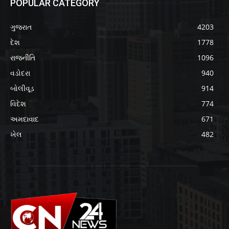
POPULAR CATEGORY
ગુજરાત
4203
દેશ
1778
રાજનીતિ
1096
વડોદરા
940
બોલીવૂડ
914
વિદેશ
774
અમદાવાદ
671
ખેલ
482