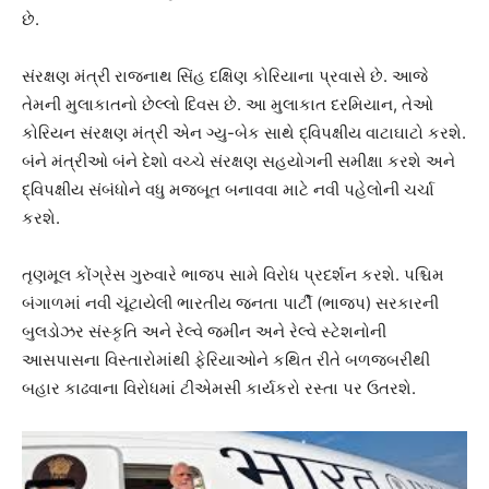
છે.
સંરક્ષણ મંત્રી રાજનાથ સિંહ દક્ષિણ કોરિયાના પ્રવાસે છે. આજે
તેમની મુલાકાતનો છેલ્લો દિવસ છે. આ મુલાકાત દરમિયાન, તેઓ
કોરિયન સંરક્ષણ મંત્રી એન ગ્યુ-બેક સાથે દ્વિપક્ષીય વાટાઘાટો કરશે.
બંને મંત્રીઓ બંને દેશો વચ્ચે સંરક્ષણ સહયોગની સમીક્ષા કરશે અને
દ્વિપક્ષીય સંબંધોને વધુ મજબૂત બનાવવા માટે નવી પહેલોની ચર્ચા
કરશે.
તૃણમૂલ કોંગ્રેસ ગુરુવારે ભાજપ સામે વિરોધ પ્રદર્શન કરશે. પશ્ચિમ
બંગાળમાં નવી ચૂંટાયેલી ભારતીય જનતા પાર્ટી (ભાજપ) સરકારની
બુલડોઝર સંસ્કૃતિ અને રેલ્વે જમીન અને રેલ્વે સ્ટેશનોની
આસપાસના વિસ્તારોમાંથી ફેરિયાઓને કથિત રીતે બળજબરીથી
બહાર કાઢવાના વિરોધમાં ટીએમસી કાર્યકરો રસ્તા પર ઉતરશે.