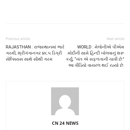
Previous article
Next article
RAJASTHAN : રાજસ્થાનમાં ભારે
WORLD : મેલોનીએ પીએમ
ગરમી, શ્રીગંગાનગર ૪૬.૫ ડિગ્રી
મોદીની સામે હિન્દી બોલવાનું શરૂ
સેલ્સિયસ સાથે સૌથી ગરમ
કર્યું, “ખંત એ સફળતાની ચાવી છે.”
આ વીડિયો વાયરલ થઈ રહ્યો છે.
CN 24 NEWS