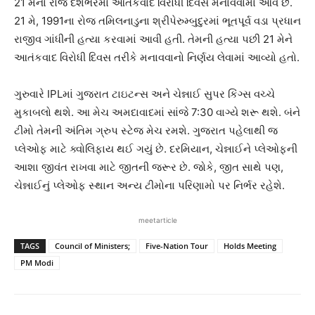
21 મેના રોજ દેશભરમાં આતંકવાદ વિરોધી દિવસ મનાવવામાં આવે છે.
21 મે, 1991ના રોજ તમિલનાડુના શ્રીપેરુમ્બુદુરમાં ભૂતપૂર્વ વડા પ્રધાન
રાજીવ ગાંધીની હત્યા કરવામાં આવી હતી. તેમની હત્યા પછી 21 મેને
આતંકવાદ વિરોધી દિવસ તરીકે મનાવવાનો નિર્ણય લેવામાં આવ્યો હતો.
ગુરુવારે IPLમાં ગુજરાત ટાઇટન્સ અને ચેન્નાઈ સુપર કિંગ્સ વચ્ચે
મુકાબલો થશે. આ મેચ અમદાવાદમાં સાંજે 7:30 વાગ્યે શરૂ થશે. બંને
ટીમો તેમની અંતિમ ગ્રુપ સ્ટેજ મેચ રમશે. ગુજરાત પહેલાથી જ
પ્લેઓફ માટે ક્વોલિફાય થઈ ગયું છે. દરમિયાન, ચેન્નાઈને પ્લેઓફની
આશા જીવંત રાખવા માટે જીતની જરૂર છે. જોકે, જીત સાથે પણ,
ચેન્નાઈનું પ્લેઓફ સ્થાન અન્ય ટીમોના પરિણામો પર નિર્ભર રહેશે.
meetarticle
TAGS
Council of Ministers;
Five-Nation Tour
Holds Meeting
PM Modi