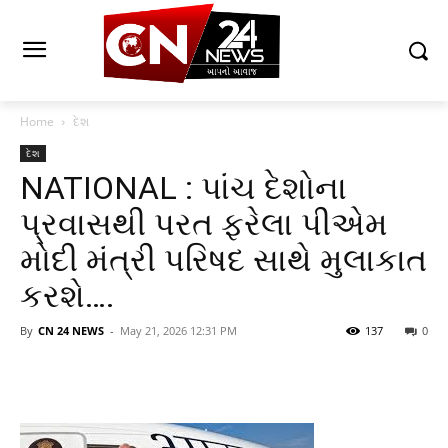
Home
દેશ
દેશ
NATIONAL : પાંચ દેશોના
પ્રવાસથી પરત ફરેલા પીએમ
મોદી મંત્રી પરિષદ સાથે મુલાકાત
કરશે….
By
CN 24 NEWS
-
May 21, 2026 12:31 PM
137
0