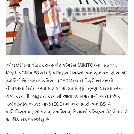
ઓલ ઈન્ડિયા મોટર ટ્રાન્સપોર્ટ કોંગ્રેસ (AIMTC) ના નેતૃત્વમાં
દિલ્હી-NCRમાં 68 થી વધુ પરિવહન સંગઠનો અને યુનિયનો દ્વારા એર
ક્વોલિટી મેનેજમેન્ટ કમિશન (CAQM) અને દિલ્હી સરકારની
નીતિઓનો વિરોધ કરવા માટે 21 થી 23 મે સુધી ત્રણ દિવસના રસ્તા
રોકો કરવાની જાહેરાત કરવામાં આવી છે. સંગઠનોનો આરોપ છે કે
પર્યાવરણીય વળતર ચાર્જ (ECC) માં ભારે વધારો અને BS-4
વાણિજ્યિક વાહનો પર પ્રસ્તાવિત પ્રતિબંધથી પરિવહન ઉદ્યોગ માટે
આર્થિક સંકટ સર્જાયું છે.