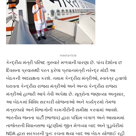
meetarticle
કેન્દ્રીય મંત્રી પરિષદ ગુરુવારે મળવાની ધારણા છે. પાંચ દેશોના છ
દિવસના પ્રવાસથી પરત ફરેલા પ્રધાનમંત્રી નરેન્દ્ર મોદી આ
બેઠકની અધ્યક્ષતા કરશે. તમામ કેન્દ્રીય મંત્રીઓ, સ્વતંત્ર હવાલો
ધરાવતા કેન્દ્રીય રાજ્ય મંત્રીઓ અને અન્ય કેન્દ્રીય રાજ્ય
મંત્રીઓ હાજરી આપે તેવી અપેક્ષા છે. સૂત્રોના જણાવ્યા અનુસાર,
આ બેઠકમાં વિવિધ સરકારી યોજનાઓ અને કાર્યક્રમો તેમજ
મંત્રાલયો અને વિભાગોની કામગીરીની સમીક્ષા કરવામાં આવશે.
ભારતીય જનતા પાર્ટી (ભાજપ) દ્વારા પશ્ચિમ બંગાળ અને આસામમાં
તાજેતરની વિધાનસભા ચૂંટણીમાં જીત મેળવ્યા બાદ અને પુડુચેરીમાં
NDA દ્વારા સરકારની પુનઃ રચના થયા બાદ આ બેઠક યોજાઈ રહી