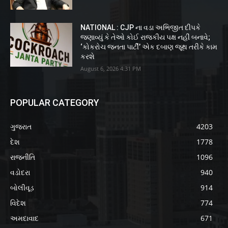
NATIONAL : CJP ના વડા અભિજીત દીપકે
જણાવ્યું કે તેઓ કોઈ રાજકીય પક્ષ નહીં બનાવે;
‘કોકરોચ જનતા પાર્ટી’ એક દબાણ જૂથ તરીકે કામ
કરશે
August 6, 2026 4:31 PM
POPULAR CATEGORY
ગુજરાત
4203
દેશ
1778
રાજનીતિ
1096
વડોદરા
940
બોલીવૂડ
914
વિદેશ
774
અમદાવાદ
671