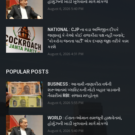
હોર્મુઝની ખાડી ખુલવાનો માર્ગ મોકળો
August 6, 2026 5:40 PM
NATIONAL : CJP ના વડા અભિજીત દીપકે
જણાવ્યું કે તેઓ કોઈ રાજકીય પક્ષ નહીં બનાવે;
‘કોકરોચ જનતા પાર્ટી’ એક દબાણ જૂથ તરીકે કામ
કરશે
August 6, 2026 4:31 PM
POPULAR POSTS
BUSINESS : આગામી નાણાકીય વર્ષની
શરૂઆતમાં પ્લાસ્ટિકની નોટો બહાર પાડવાની
તૈયારીમાં RBI: સંજય મલ્હોત્રા
August 6, 2026 5:55 PM
WORLD : ઈરાન-ઓમાન સમજૂતી હાથવેંતમાં,
હોર્મુઝની ખાડી ખુલવાનો માર્ગ મોકળો
August 6, 2026 5:40 PM