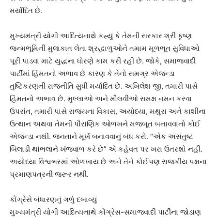
મર્યાદિત છે.
મુખ્યમંત્રી યોગી આદિત્યનાથે કહ્યું કે તેમની સરકાર શ્રી કૃષ્ણ
જન્મભૂમિની મુલાકાત લેતા શ્રદ્ધાળુઓને તમામ મૂળભૂત સુવિધાઓ
પૂરી પાડવા માટે યુદ્ધના ધોરણે કામ કરી રહી છે. જોકે, સમાજવાદી
પાર્ટીમાં હિંમતનો અભાવ છે કારણ કે તેનો સમગ્ર એજન્ડા
તુષ્ટિકરણની રાજનીતિ સુધી મર્યાદિત છે. અખિલેશ જી, તમારી પાસે
હિંમતનો અભાવ છે. મુલ્લાઓ અને મૌલવીઓ સમક્ષ નમન કરવા
ઉપરાંત, તમારી પાસે રાજ્યના વિકાસ, અયોધ્યા, મથુરા અને કાશીના
ઉત્થાન અથવા તેમની પૌરાણિક ઓળખને મજબૂત બનાવવાનો કોઈ
એજન્ડા નથી. જનતાને મૂર્ખ બનાવવાનું બંધ કરો. “એક અસંતુષ્ટ
બિલાડી થાંભલાને ખંજવાળ કરે છે” એ કહેવત પર ખરા ઉતરશો નહીં.
અયોધ્યા વિશ્વભરમાં ઓળખાય છે અને તેને કોઈપણ રાજકીય પક્ષના
પ્રમાણપત્રની જરૂર નથી.
કોંગ્રેસે બંધારણનું ગળું દબાવ્યું
મુખ્યમંત્રી યોગી આદિત્યનાથે કોંગ્રેસ-સમાજવાદી પાર્ટીના જોડાણ