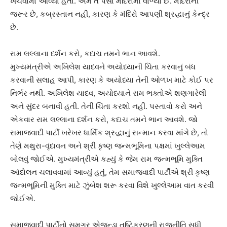
ખર્ચવામાં આવ્યા હતા. અમે તે પૈસા મંદિરોમાં વાળ્યા છે. મંદિરોની
જરૂર છે, કબ્રસ્તાન નહીં, કારણ કે મંદિરો આપણી શ્રદ્ધાનું કેન્દ્ર
છે.
રામ લલ્લાના દર્શન કરો, કદાચ તમને ભાન આવશે.
મુખ્યમંત્રીએ અખિલેશ યાદવને અયોધ્યાની ચિંતા કરવાનું બંધ
કરવાની સલાહ આપી, કારણ કે અયોધ્યા તેની ઓળખ માટે કોઈ પર
નિર્ભર નથી. અખિલેશ યાદવ, અયોધ્યાને રામ ભક્તોએ શણગારેલી
અને સુંદર બનાવી હતી. તેની ચિંતા કરશો નહીં. પસ્તાવો કરો અને
એકવાર રામ લલ્લાના દર્શન કરો, કદાચ તમને ભાન આવશે. જો
સમાજવાદી પાર્ટી ખરેખર ધાર્મિક શ્રદ્ધાનું સન્માન કરવા માંગે છે, તો
તેણે મથુરા-વૃંદાવન અને શ્રી કૃષ્ણ જન્મભૂમિના પક્ષમાં ખુલ્લેઆમ
બોલવું જોઈએ. મુખ્યમંત્રીએ કહ્યું કે જેમ રામ જન્મભૂમિ મુક્તિ
આંદોલન ચલાવવામાં આવ્યું હતું, તેમ સમાજવાદી પાર્ટીએ શ્રી કૃષ્ણ
જન્મભૂમિની મુક્તિ માટે ઝુંબેશ શરૂ કરવા વિશે ખુલ્લેઆમ વાત કરવી
જોઈએ.
સમાજવાદી પાર્ટીનો સમગ્ર એજન્ડા તુષ્ટિકરણની રાજનીતિ સુધી