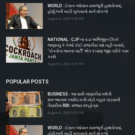
WORLD : ઈરાન-ઓમાન સમજૂતી હાથવેંતમાં,
હોર્મુઝની ખાડી ખુલવાનો માર્ગ મોકળો
August 6, 2026 5:40 PM
NATIONAL : CJP ના વડા અભિજીત દીપકે
જણાવ્યું કે તેઓ કોઈ રાજકીય પક્ષ નહીં બનાવે;
‘કોકરોચ જનતા પાર્ટી’ એક દબાણ જૂથ તરીકે કામ
કરશે
August 6, 2026 4:31 PM
POPULAR POSTS
BUSINESS : આગામી નાણાકીય વર્ષની
શરૂઆતમાં પ્લાસ્ટિકની નોટો બહાર પાડવાની
તૈયારીમાં RBI: સંજય મલ્હોત્રા
August 6, 2026 5:55 PM
WORLD : ઈરાન-ઓમાન સમજૂતી હાથવેંતમાં,
હોર્મુઝની ખાડી ખુલવાનો માર્ગ મોકળો