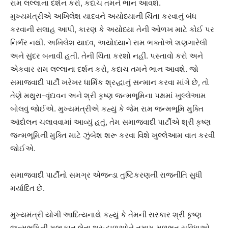
રામ લલ્લાના દર્શન કરો, કદાચ તમને ભાન આવશે.
મુખ્યમંત્રીએ અખિલેશ યાદવને અયોધ્યાની ચિંતા કરવાનું બંધ
કરવાની સલાહ આપી, કારણ કે અયોધ્યા તેની ઓળખ માટે કોઈ પર
નિર્ભર નથી. અખિલેશ યાદવ, અયોધ્યાને રામ ભક્તોએ શણગારેલી
અને સુંદર બનાવી હતી. તેની ચિંતા કરશો નહીં. પસ્તાવો કરો અને
એકવાર રામ લલ્લાના દર્શન કરો, કદાચ તમને ભાન આવશે. જો
સમાજવાદી પાર્ટી ખરેખર ધાર્મિક શ્રદ્ધાનું સન્માન કરવા માંગે છે, તો
તેણે મથુરા-વૃંદાવન અને શ્રી કૃષ્ણ જન્મભૂમિના પક્ષમાં ખુલ્લેઆમ
બોલવું જોઈએ. મુખ્યમંત્રીએ કહ્યું કે જેમ રામ જન્મભૂમિ મુક્તિ
આંદોલન ચલાવવામાં આવ્યું હતું, તેમ સમાજવાદી પાર્ટીએ શ્રી કૃષ્ણ
જન્મભૂમિની મુક્તિ માટે ઝુંબેશ શરૂ કરવા વિશે ખુલ્લેઆમ વાત કરવી
જોઈએ.
સમાજવાદી પાર્ટીનો સમગ્ર એજન્ડા તુષ્ટિકરણની રાજનીતિ સુધી
મર્યાદિત છે.
મુખ્યમંત્રી યોગી આદિત્યનાથે કહ્યું કે તેમની સરકાર શ્રી કૃષ્ણ
જન્મભૂમિની મુલાકાત લેતા શ્રદ્ધાળુઓને તમામ મૂળભૂત સુવિધાઓ