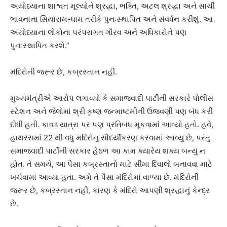
અયોધ્યાના શાશ્વત મૂલ્યોને શ્રદ્ધા, ભક્તિ, અટલ શ્રદ્ધા અને સાચી
ભાવનાના સિયારામ-ધામ ​​તરીકે પુનઃસ્થાપિત અને સંવર્ધન કરીશું. આ
અયોધ્યાના લોકોના પરંપરાગત ગૌરવ અને અધિકારોને પણ
પુનઃસ્થાપિત કરશે.”
મંદિરોની જરૂર છે, કબ્રસ્તાન નહીં.
મુખ્યમંત્રીએ આરોપ લગાવ્યો કે સમાજવાદી પાર્ટીની સરકારે પોલીસ
સ્ટેશન અને જેલોમાં શ્રી કૃષ્ણ જન્માષ્ટમીની ઉજવણી પણ બંધ કરી
દીધી હતી. કાવડ યાત્રા પર પણ પ્રતિબંધ મૂકવામાં આવ્યો હતો. હવે,
હાથરસમાં 22 થી વધુ મંદિરોનું સૌંદર્યીકરણ કરવામાં આવ્યું છે, પરંતુ
સમાજવાદી પાર્ટીની સરકાર હેઠળ આ કામ ક્યારેય શક્ય બન્યું ન
હોત. તે સમયે, આ પૈસા કબ્રસ્તાનો માટે સીમા દિવાલો બનાવવા માટે
ખર્ચવામાં આવ્યા હતા. અમે તે પૈસા મંદિરોમાં વાળ્યા છે. મંદિરોની
જરૂર છે, કબ્રસ્તાન નહીં, કારણ કે મંદિરો આપણી શ્રદ્ધાનું કેન્દ્ર
છે.