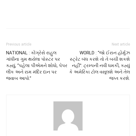
Previous article
Next article
NATIONAL : કોંગ્રેસે રાહુલ
WORLD : “જો ઈરાન હોર્મુઝ
ગાંધીના ગુમ થયેલા પોસ્ટર પર
સ્ટ્રેટ બંધ કરશે તો તે બચી શકશે
કહ્યું, “પહેલા પીએમને શોધો, પેપર
નહીં”: ટ્રમ્પની નવી ધમકી, કહ્યું
લીક અને રામ મંદિર દાન પર
કે અમેરિકા ટોલ વસૂલશે અને તેલ
જવાબ આપો.”
જપ્ત કરશે.