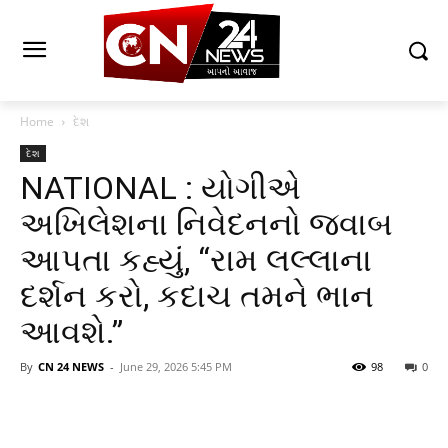
Home
દેશ
દેશ
NATIONAL : યોગીએ
અખિલેશના નિવેદનનો જવાબ
આપતા કહ્યું, “રામ લલ્લાના
દર્શન કરો, કદાચ તમને ભાન
આવશે.”
By
CN 24 NEWS
-
June 29, 2026 5:45 PM
98
0