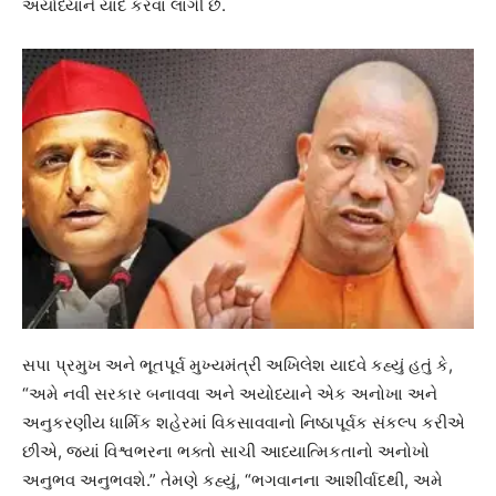
અયોધ્યાને યાદ કરવા લાગી છે.
સપા પ્રમુખ અને ભૂતપૂર્વ મુખ્યમંત્રી અખિલેશ યાદવે કહ્યું હતું કે,
“અમે નવી સરકાર બનાવવા અને અયોધ્યાને એક અનોખા અને
અનુકરણીય ધાર્મિક શહેરમાં વિકસાવવાનો નિષ્ઠાપૂર્વક સંકલ્પ કરીએ
છીએ, જ્યાં વિશ્વભરના ભક્તો સાચી આધ્યાત્મિકતાનો અનોખો
અનુભવ અનુભવશે.” તેમણે કહ્યું, “ભગવાનના આશીર્વાદથી, અમે