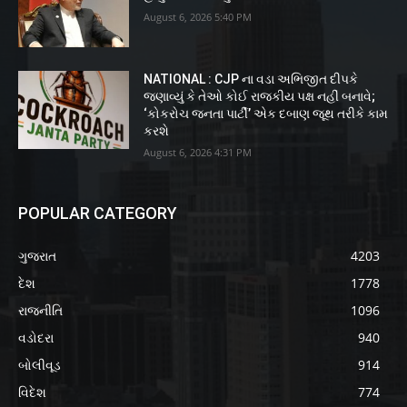
August 6, 2026 5:40 PM
NATIONAL : CJP ના વડા અભિજીત દીપકે
જણાવ્યું કે તેઓ કોઈ રાજકીય પક્ષ નહીં બનાવે;
‘કોકરોચ જનતા પાર્ટી’ એક દબાણ જૂથ તરીકે કામ
કરશે
August 6, 2026 4:31 PM
POPULAR CATEGORY
ગુજરાત
4203
દેશ
1778
રાજનીતિ
1096
વડોદરા
940
બોલીવૂડ
914
વિદેશ
774