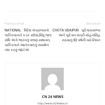
Previous article
Next article
NATIONAL : વિદેશ મંત્રાલયનો
CHOTA UDAIPUR : પૂર્વ ધારાસભ્ય
પાકિસ્તાનને કડક સંદેશ,સિંધુ જળ
અને પૂર્વ વન મંત્રી મોહનસિંહ
સંધિ અંગે ભારતનું વલણ યથાવત,
રાઠવાનું 82 વર્ષની વયે નિધન
પાકિસ્તાને આતંકવાદનું સમર્થન
બંધ કરવું જોઈએ
CN 24 NEWS
http://www.cn24news.in