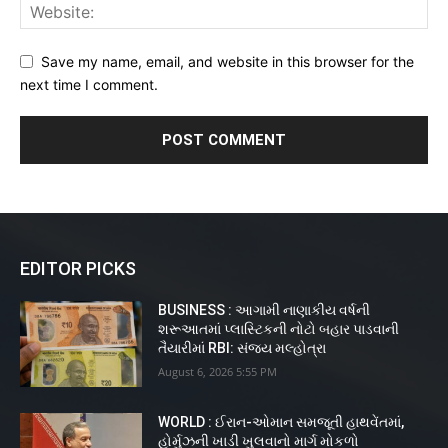
Save my name, email, and website in this browser for the
next time I comment.
EDITOR PICKS
BUSINESS : આગામી નાણાકીય વર્ષની
શરૂઆતમાં પ્લાસ્ટિકની નોટો બહાર પાડવાની
તૈયારીમાં RBI: સંજય મલ્હોત્રા
August 6, 2026 5:55 PM
WORLD : ઈરાન-ઓમાન સમજૂતી હાથવેંતમાં,
હોર્મુઝની ખાડી ખુલવાનો માર્ગ મોકળો