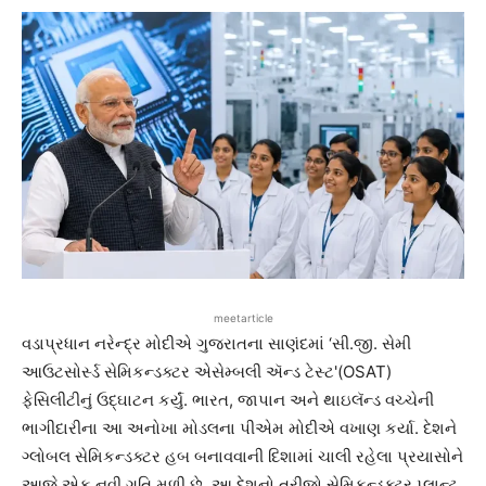
meetarticle
વડાપ્રધાન નરેન્દ્ર મોદીએ ગુજરાતના સાણંદમાં ‘સી.જી. સેમી
આઉટસોર્સ્ડ સેમિકન્ડક્ટર એસેમ્બલી ઍન્ડ ટેસ્ટ'(OSAT)
ફેસિલીટીનું ઉદ્ઘાટન કર્યું. ભારત, જાપાન અને થાઇલૅન્ડ વચ્ચેની
ભાગીદારીના આ અનોખા મોડલના પીએમ મોદીએ વખાણ કર્યા. દેશને
ગ્લોબલ સેમિકન્ડક્ટર હબ બનાવવાની દિશામાં ચાલી રહેલા પ્રયાસોને
આજે એક નવી ગતિ મળી છે. આ દેશનો ત્રીજો સેમિકન્ડક્ટર પ્લાન્ટ