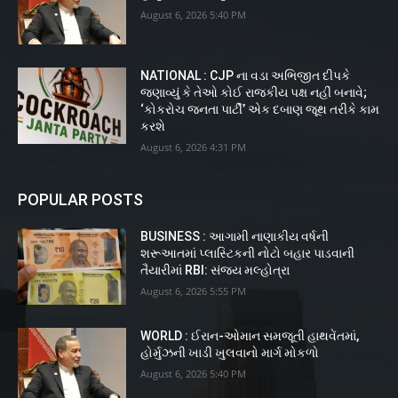
August 6, 2026 5:40 PM
NATIONAL : CJP ના વડા અભિજીત દીપકે
જણાવ્યું કે તેઓ કોઈ રાજકીય પક્ષ નહીં બનાવે;
‘કોકરોચ જનતા પાર્ટી’ એક દબાણ જૂથ તરીકે કામ
કરશે
August 6, 2026 4:31 PM
POPULAR POSTS
BUSINESS : આગામી નાણાકીય વર્ષની
શરૂઆતમાં પ્લાસ્ટિકની નોટો બહાર પાડવાની
તૈયારીમાં RBI: સંજય મલ્હોત્રા
August 6, 2026 5:55 PM
WORLD : ઈરાન-ઓમાન સમજૂતી હાથવેંતમાં,
હોર્મુઝની ખાડી ખુલવાનો માર્ગ મોકળો
August 6, 2026 5:40 PM