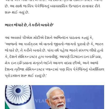
છે. આ સાથે જ ચિપ પેકેજિંગનું વ્યાવસાયિક ઉત્પાદન સત્તાવાર રીતે
શરૂ થઈ ગયું છે.
ભારત જે ધારે છે, તે કરીને બતાવે છે’
આ અવસરે પીએમ મોદીએ દેશને અભિનંદન પાઠવતા કહ્યું કે,
‘આજનો આ કાર્યક્રમ એ વાતનો જીવતો-જાગતો પુરાવો છે કે, ભારત
જે ધારે છે, તે કરીને બતાવે છે. પાંચ વર્ષ પહેલા ભારતે સંકલ્પ લીધો હતો
કે, દેશને સેમિકન્ડક્ટર હબ બનાવીશું. આપણે ડિઝાઇન ઇન ઇન્ડિયા,
મેક ઇન ઇન્ડિયાના મંત્રને લઈને આગળ વધ્યા છીએ, અને આજે
દેશના ત્રીજા સેમિકન્ડક્ટર પ્લાન્ટમાં પણ ચિપ પેકેજિંગનું કોમર્શિયલ
પ્રોડક્શન શરૂ થઈ રહ્યું છે.’