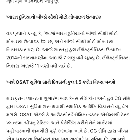
ખૂબ ખૂબ અભિનંદન આપું છું.
‘
ભારત દુનિયાનો બીજો સૌથી મોટો મોબાઇલ ઉત્પાદક
વડાપ્રધાને કહ્યુ કે, ‘આજે ભારત દુનિયાનો બીજો સૌથી મોટો
મોબાઇલ ઉત્પાદક દેશ છે, અને બીજો સૌથી મોટો મોબાઇલ
નિકાસકાર પણ છે. આજે ભારતનું કુલ ઈલેક્ટ્રોનિક્સ ઉત્પાદન
2014ની સરખામણીમાં અંદાજે 7 ગણું વધી ચૂક્યું છે. ઈલેક્ટ્રોનિક્સ
નિકાસ અંદાજે 11 ગણી વધી ગઈ છે.
‘
બન્ને OSAT સુવિધા સાથે દિવસની કુલ 1.5 કરોડ ચિપ્સ બનશે
માઇક્રોન પ્લાન્ટના શુભારંભ બાદ કેન્સ સેમિકોન અને હવે CG સેમિ
દ્વારા OSAT સુવિધા શરૂ થવાથી સ્થાનિક આર્થિક વિકાસને વધુ વેગ
મળશે. OSAT એટલે કે આઉટસોર્સ્ડ સેમિકન્ડક્ટર એસેમ્બલી ટેસ્ટ
પ્લાન્ટમાં ચીપનું ટેસ્ટિંગ અને પેકેજિંગ કરીને તેને માર્કેટમાં
પહોંચાડવાની કામગીરી પૂર્ણ કરવામાં આવે છે. CG સેમિ દ્વારા બીજા
એક પ્લાન્ટના નિર્માણનું કામ પણ અત્યારે પ્રગતિમાં છે. આ બન્ને