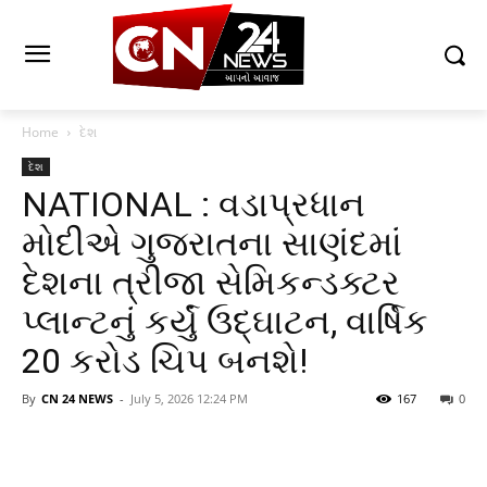
Home
દેશ
દેશ
NATIONAL : વડાપ્રધાન
મોદીએ ગુજરાતના સાણંદમાં
દેશના ત્રીજા સેમિકન્ડક્ટર
પ્લાન્ટનું કર્યું ઉદ્ઘાટન, વાર્ષિક
20 કરોડ ચિપ બનશે!
By
CN 24 NEWS
-
July 5, 2026 12:24 PM
167
0