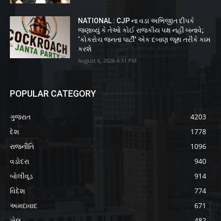
NATIONAL : CJP ના વડા અભિજીત દીપકે
જણાવ્યું કે તેઓ કોઈ રાજકીય પક્ષ નહીં બનાવે;
‘કોકરોચ જનતા પાર્ટી’ એક દબાણ જૂથ તરીકે કામ
કરશે
August 6, 2026 4:31 PM
POPULAR CATEGORY
ગુજરાત
4203
દેશ
1778
રાજનીતિ
1096
વડોદરા
940
બોલીવૂડ
914
વિદેશ
774
અમદાવાદ
671
ખેલ
482