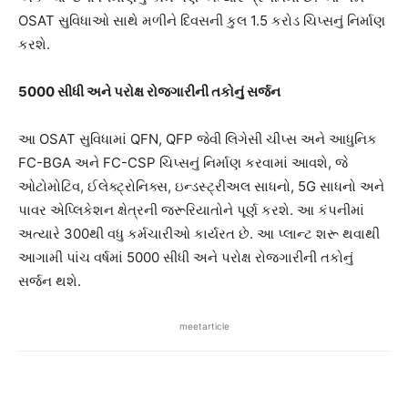
OSAT સુવિધાઓ સાથે મળીને દિવસની કુલ 1.5 કરોડ ચિપ્સનું નિર્માણ
કરશે.
5000 સીધી અને પરોક્ષ રોજગારીની તકોનું સર્જન
આ OSAT સુવિધામાં QFN, QFP જેવી લિગેસી ચીપ્સ અને આધુનિક
FC-BGA અને FC-CSP ચિપ્સનું નિર્માણ કરવામાં આવશે, જે
ઓટોમોટિવ, ઈલેક્ટ્રોનિક્સ, ઇન્ડસ્ટ્રીઅલ સાધનો, 5G સાધનો અને
પાવર એપ્લિકેશન ક્ષેત્રની જરૂરિયાતોને પૂર્ણ કરશે. આ કંપનીમાં
અત્યારે 300થી વધુ કર્મચારીઓ કાર્યરત છે. આ પ્લાન્ટ શરૂ થવાથી
આગામી પાંચ વર્ષમાં 5000 સીધી અને પરોક્ષ રોજગારીની તકોનું
સર્જન થશે.
meetarticle