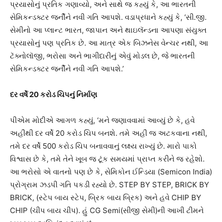
પ્રયાસોનું પ્રતિક ગણાવ્યો, અને સાથે જ કહ્યું કે, આ ભારતની
સેમિકન્ડક્ટર જર્નીને નવી ગતિ આપશે. વડાપ્રધાને કહ્યું કે, ‘સી.જી.
સેમીનો આ પ્લાન્ટ ભારત, જાપાન અને થાઇલૅન્ડના આપણા સંયુક્ત
પ્રયાસોનું પણ પ્રતિક છે. આ માત્ર એક બિઝનેસ વેન્ચર નથી, આ
ટૅક્નોલૉજી, ભરોસા અને ભાગીદારીનું એવું મોડલ છે, જે ભારતની
સેમિકન્ડક્ટર જર્નીને નવી ગતિ આપશે.’
દર વર્ષે 20 કરોડ ચિપનું નિર્માણ
પીએમ મોદીએ આગળ કહ્યું, ‘મને જણાવવામાં આવ્યું છે કે, હવે
અહીંથી દર વર્ષે 20 કરોડ ચિપ બનશે. તમે અહીં જ અટકવાના નથી,
તમે દર વર્ષે 500 કરોડ ચિપ બનાવવાનું લક્ષ્ય રાખ્યું છે. મારો પાકો
વિશ્વાસ છે કે, તમે તેને ખૂબ જ ટૂંક સમયમાં પ્રાપ્ત કરીને જ રહેશો.
આ ભરોસો એ વાતનો પણ છે કે, સેમિકોન ઈન્ડિયા (Semicon India)
પ્રોગ્રામ ઝડપી ગતિ પકડી રહ્યો છે. STEP BY STEP, BRICK BY
BRICK, (સ્ટેપ બાય સ્ટેપ, બ્રિક બાય બ્રિક) અને હવે CHIP BY
CHIP (ચીપ બાય ચીપ). હું CG Semi(સીજી સેમી)ની આખી ટીમને