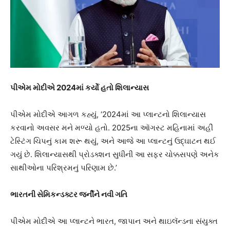
પીએમ મોદીએ 2024માં કર્યો હતો શિલાન્યાસ
પીએમ મોદીએ આગળ કહ્યું, ‘2024માં આ પ્લાન્ટનો શિલાન્યાસ
કરવાનો અવસર મને મળ્યો હતો. 2025ના ઑગસ્ટ મહિનામાં અહીં
ટેસ્ટિંગ ચિપનું કામ શરૂ થયું, અને આજે આ પ્લાન્ટનું ઉદ્ઘાટન થઈ
ગયું છે. શિલાન્યાસથી પ્રોડક્શન સુધીની આ સફર ચોક્કસપણે અનેક
સાથીઓના પરિશ્રમનું પરિણામ છે.’
ભારતની સેમિકન્ડક્ટર જર્નીને નવી ગતિ
પીએમ મોદીએ આ પ્લાન્ટને ભારત, જાપાન અને થાઇલૅન્ડના સંયુક્ત