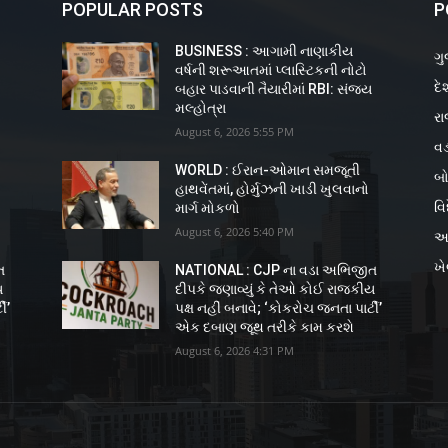
POPULAR POSTS
P
BUSINESS : આગામી નાણાકીય
ગુ
વર્ષની શરૂઆતમાં પ્લાસ્ટિકની નોટો
દે
ય
બહાર પાડવાની તૈયારીમાં RBI: સંજય
મલ્હોત્રા
રા
August 6, 2026 5:55 PM
વડ
WORLD : ઈરાન-ઓમાન સમજૂતી
બો
હાથવેંતમાં, હોર્મુઝની ખાડી ખુલવાનો
વિ
માર્ગ મોકળો
August 6, 2026 5:40 PM
અ
ખ
ત
NATIONAL : CJP ના વડા અભિજીત
ય
દીપકે જણાવ્યું કે તેઓ કોઈ રાજકીય
ી’
પક્ષ નહીં બનાવે; ‘કોકરોચ જનતા પાર્ટી’
એક દબાણ જૂથ તરીકે કામ કરશે
August 6, 2026 4:31 PM