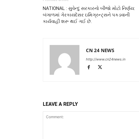
NATIONAL : સુવેન્દુ સરકારનો બીજો મોટો નિર્ણય:
બંગાળમાં ગેરકાયદેસર ઇમિગ્રન્ટ્સને પકડવાની
કાર્યવાહી શરૂ થઈ ગઈ છે.
CN 24 NEWS
http://www.cn24news.in
LEAVE A REPLY