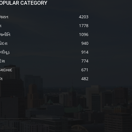
OPULAR CATEGORY
જરાત
4203
શ
1778
જનીતિ
1096
ોદરા
940
લીવૂડ
914
દેશ
774
મદાવાદ
671
ેલ
482