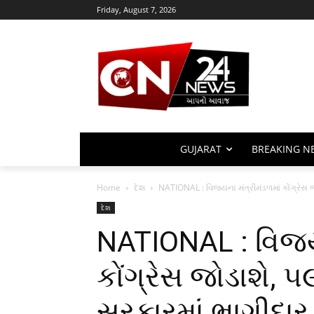
Friday, August 7, 2026
GUJARAT
BREAKING N
Home
દેશ
NATIONAL : વિજયના મંત્રીમંડળમાં કોંગ્રેસ જ
દેશ
NATIONAL : વિજયન
કોંગ્રેસ જોડાશે, ૫
સરકારમાં ભાગીદા