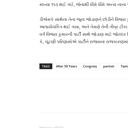
સંખ્યા ૧૧૩ થઈ ગઈ, જેનાથી ધીમે ધીમે અન્ય નાના પ
ડીએમકે સાથેના તેના જૂના જોડાણને છોડીને વિજય ક
આશ્ચર્યચકિત થઈ ગયા, અને તેમણે તેની તીવ્ર ટીકા 
વર્ગ વિજય કુમારની પાર્ટી સાથે જોડાણ માટે જોરદાર 
કે, ચૂંટણી પરિણામોએ પાર્ટીને રાજ્યના રાજકાર
TAGS
After 59 Years
Congress
partner
Tami
Previous article