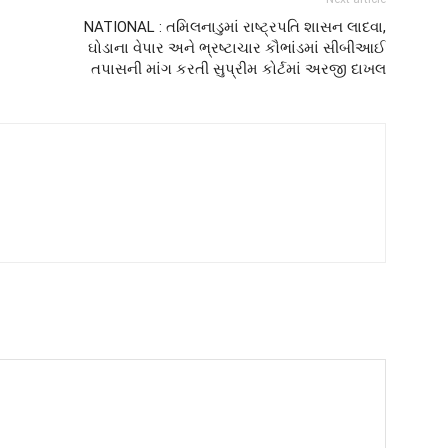
NATIONAL : તમિલનાડુમાં રાષ્ટ્રપતિ શાસન લાદવા,
ઘોડાના વેપાર અને ભ્રષ્ટાચાર કૌભાંડમાં સીબીઆઈ
તપાસની માંગ કરતી સુપ્રીમ કોર્ટમાં અરજી દાખલ