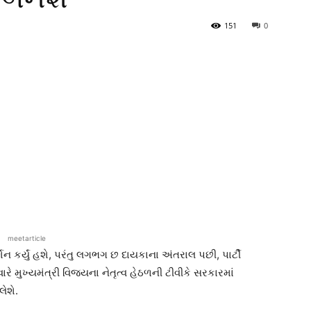
151
0
meetarticle
્શન કર્યું હશે, પરંતુ લગભગ છ દાયકાના અંતરાલ પછી, પાર્ટી
ુવારે મુખ્યમંત્રી વિજયના નેતૃત્વ હેઠળની ટીવીકે સરકારમાં
લેશે.