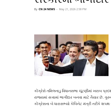
By
CN 24 NEWS
-
May 21, 2026 2:58 PM
કોંગ્રેસે તમિલનાડુ વિધાનસભા ચૂંટણીમાં ખરાબ પ્રદર
રાજ્યમાં સત્તામાં ભાગીદાર બનવા માટે તૈયાર છે. ગુર
કોંગ્રેસના બે ધારાસભ્યો કેબિનેટ મંત્રી તરીકે શપથ 