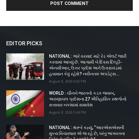
EDITOR PICKS
NATIONAL : ભારે વરસાદ માટે રેડ એલર્ટ જારી
કરવામાં આવ્યું છે. આગામી બે દિવસ દિલ્હી-
એનસીઆર, ઉત્તર પ્રદેશ અને ઉત્તરાખંડમાં
હવામાન કેવું રહેશે? નવીનતમ અપડેટ્સ...
August 8, 2026 6:42 PM
WORLD : ચીનને ભારતનો કડક જવાબ,
અરુણાચલ પ્રદેશના 27 ઐતિહાસિક સ્થળોનો
સત્તાવાર નકશામાં સમાવેશ
August 8, 2026 5:24 PM
NATIONAL : થરૂરે કહ્યું, “આરએસએસની
મુખ્ય વિચારધારા એ જ રહે છે, પરંતુ ભાગવતના