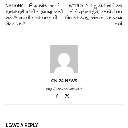
NATIONAL : સિદ્ધારમૈયા આજે
WORLD : “જો હું કોઈ સોદો કરું
મુખ્યમંત્રી પદેથી રાજીનામું આપી
તો તે શ્રેષ્ઠ રહેશે,” ટ્રમ્પે ઈરાન
શકે છે, બધાની નજર નાસ્તાની
સોદા પર કહ્યું; ઓબામા પર કટાક્ષ
બેઠક પર છે
કર્યો
CN 24 NEWS
http://www.cn24news.in
LEAVE A REPLY