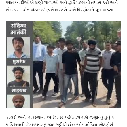
આતંકવાદીઓએ ઘણી શાળાઓ અને હોસ્પિટલોની તપાસ કરી અને
નોઈડામાં એક બેઠક યોજીને શસ્ત્રો અને વિસ્ફોટકો પૂરા પાડ્યા.
કાયદો અને વ્યવસ્થાના એડિશનર અમિતાભ યશે જણાવ્યું હતું કે
પાકિસ્તાની ગેંગસ્ટર શહજાદ ભટ્ટીએ ઈન્ટરનેટ મીડિયા પ્લેટફોર્મ