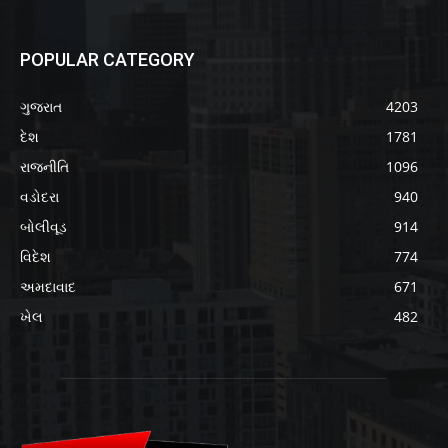
POPULAR CATEGORY
ગુજરાત
4203
દેશ
1781
રાજનીતિ
1096
વડોદરા
940
બોલીવૂડ
914
વિદેશ
774
અમદાવાદ
671
ખેલ
482