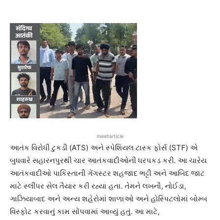
meetarticle
આતંક વિરોધી ટુકડી (ATS) અને સ્પેશિયલ ટાસ્ક ફોર્સ (STF) એ
બુધવારે સહારનપુરથી ચાર આતંકવાદીઓની ધરપકડ કરી. આ ચારેય
આતંકવાદીઓ પાકિસ્તાની ગેંગસ્ટર શહજાદ ભટ્ટી અને આબિદ જાટ
માટે સ્લીપર સેલ તૈયાર કરી રહ્યા હતા. તેમને લખનૌ, નોઈડા,
ગાઝિયાબાદ અને અન્ય શહેરોમાં શાળાઓ અને હોસ્પિટલોમાં બોમ્બ
વિસ્ફોટ કરવાનું કામ સોંપવામાં આવ્યું હતું. આ માટે,