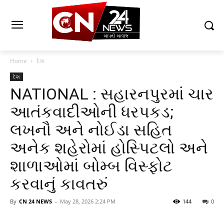
Home
દેશ
દેશ
NATIONAL : સહારનપુરમાં ચાર
આતંકવાદીઓની ધરપકડ;
લખનૌ અને નોઈડા સહિત
અનેક શહેરોમાં હોસ્પિટલો અને
શાળાઓમાં બોમ્બ વિસ્ફોટ
કરવાનું કાવતરું
By
CN 24 NEWS
-
May 28, 2026 2:24 PM
144
0