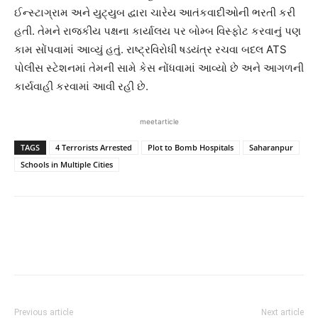
ઈન્સ્ટાગ્રામ અને યુટ્યુબ દ્વારા ચારેય આતંકવાદીઓની ભરતી કરી
હતી. તેમને રાજકીય પક્ષના કાર્યાલય પર બોમ્બ વિસ્ફોટ કરવાનું પણ
કામ સોંપવામાં આવ્યું હતું. રાષ્ટ્રવિરોધી ષડયંત્ર રચવા બદલ ATS
પોલીસ સ્ટેશનમાં તેમની સામે કેસ નોંધવામાં આવ્યો છે અને આગળની
કાર્યવાહી કરવામાં આવી રહી છે.
meetarticle
TAGS
4 Terrorists Arrested
Plot to Bomb Hospitals
Saharanpur
Schools in Multiple Cities
Previous article
Next article