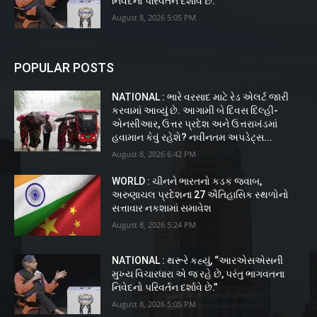
નિવેદનો પરિવર્તન દર્શાવે છે.”
August 8, 2026 5:05 PM
POPULAR POSTS
NATIONAL : ભારે વરસાદ માટે રેડ એલર્ટ જારી
કરવામાં આવ્યું છે. આગામી બે દિવસ દિલ્હી-
એનસીઆર, ઉત્તર પ્રદેશ અને ઉત્તરાખંડમાં
હવામાન કેવું રહેશે? નવીનતમ અપડેટ્સ...
August 8, 2026 6:42 PM
WORLD : ચીનને ભારતનો કડક જવાબ,
અરુણાચલ પ્રદેશના 27 ઐતિહાસિક સ્થળોનો
સત્તાવાર નકશામાં સમાવેશ
August 8, 2026 5:24 PM
NATIONAL : થરૂરે કહ્યું, “આરએસએસની
મુખ્ય વિચારધારા એ જ રહે છે, પરંતુ ભાગવતના
નિવેદનો પરિવર્તન દર્શાવે છે.”
August 8, 2026 5:05 PM