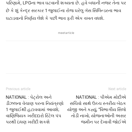
પરિણામે, LPGના ભાવ ઘટવાની શક્યતા છે. હવે બધાની નજર તેના પર
છે કે શું કેન્દ્ર સરકાર 1 જુલાઈના રોજ ઘરેલુ ગૅસ સિલિન્ડરના ભાવ
ઘટાડવાનો નિર્ણય લેશે કે પછી ભાવ ફરી એક વખત વધશે.
meetarticle
Previous article
Next article
NATIONAL : પેટ્રોલ અને
NATIONAL : પીએમ મોદીએ
ડીઝલના વેચાણ પરના નિયંત્રણો
સચિવો સાથે ઉચ્ચ સ્તરીય બેઠક
1 જુલાઈથી હટાવવામાં આવશે;
યોજી અને કહ્યું, “વિભાગીય સિલો
વાણિજ્યિક ખરીદદારો રિટેલ પંપ
તોડી નાખો; યોજનાઓની અસર
પરથી ઇંધણ ખરીદી શકશે
જમીન પર દેખાવી જોઈએ