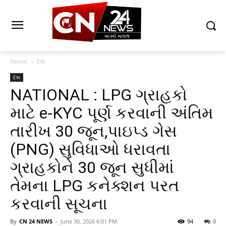
Home
દેશ
દેશ
NATIONAL : LPG ગ્રાહકો
માટે e-KYC પૂર્ણ કરવાની અંતિમ
તારીખ 30 જૂન,પાઇપ્ડ ગેસ
(PNG) સુવિધાઓ ધરાવતા
ગ્રાહકોને 30 જૂન સુધીમાં
તેમના LPG કનેક્શન પરત
કરવાની સૂચના
By
CN 24 NEWS
-
June 30, 2026 6:01 PM
94
0