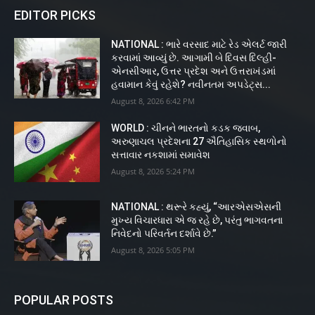
EDITOR PICKS
NATIONAL : ભારે વરસાદ માટે રેડ એલર્ટ જારી
કરવામાં આવ્યું છે. આગામી બે દિવસ દિલ્હી-
એનસીઆર, ઉત્તર પ્રદેશ અને ઉત્તરાખંડમાં
હવામાન કેવું રહેશે? નવીનતમ અપડેટ્સ...
August 8, 2026 6:42 PM
WORLD : ચીનને ભારતનો કડક જવાબ,
અરુણાચલ પ્રદેશના 27 ઐતિહાસિક સ્થળોનો
સત્તાવાર નકશામાં સમાવેશ
August 8, 2026 5:24 PM
NATIONAL : થરૂરે કહ્યું, “આરએસએસની
મુખ્ય વિચારધારા એ જ રહે છે, પરંતુ ભાગવતના
નિવેદનો પરિવર્તન દર્શાવે છે.”
August 8, 2026 5:05 PM
POPULAR POSTS