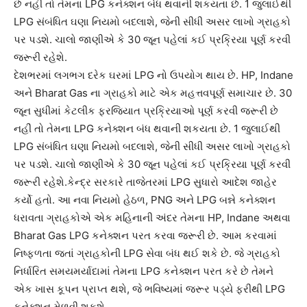
છે નહીં તો તેમના LPG કનેક્શન બંધ થવાની શકયતા છે. 1 જુલાઈથી
LPG સંબંધિત ઘણા નિયમો બદલાશે, જેની સીધી અસર લાખો ગ્રાહકો
પર પડશે. ચાલો જાણીએ કે 30 જૂન પહેલાં કઈ પ્રક્રિયા પૂર્ણ કરવી
જરૂરી રહેશે.
દેશભરમાં લગભગ દરેક ઘરમાં LPG નો ઉપયોગ થાય છે. HP, Indane
અને Bharat Gas ના ગ્રાહકો માટે એક મહત્તવપૂર્ણ સમાચાર છે. 30
જૂન સુધીમાં કેટલીક ફરજિયાત પ્રક્રિયાઓ પૂર્ણ કરવી જરૂરી છે
નહીં તો તેમના LPG કનેક્શન બંધ થવાની શકયતા છે. 1 જુલાઈથી
LPG સંબંધિત ઘણા નિયમો બદલાશે, જેની સીધી અસર લાખો ગ્રાહકો
પર પડશે. ચાલો જાણીએ કે 30 જૂન પહેલાં કઈ પ્રક્રિયા પૂર્ણ કરવી
જરૂરી રહેશે.કેન્દ્ર સરકારે તાજેતરમાં LPG સુધારો આદેશ જાહેર
કર્યો હતો. આ નવા નિયમો હેઠળ, PNG અને LPG બન્ને કનેક્શન
ધરાવતા ગ્રાહકોએ એક મહિનાની અંદર તેમના HP, Indane અથવા
Bharat Gas LPG કનેક્શન પરત કરવા જરૂરી છે. આમ કરવામાં
નિષ્ફળતા જતાં ગ્રાહકોની LPG સેવા બંધ થઈ શકે છે. જે ગ્રાહકો
નિર્ધારિત સમયમર્યાદામાં તેમના LPG કનેક્શન પરત કરે છે તેમને
એક ખાસ કૂપન પ્રાપ્ત થશે, જે ભવિષ્યમાં જરૂર પડ્યે ફરીથી LPG
કનેક્શન મેળવી શકશે.