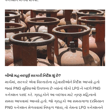
બીજો મહત્તવપૂર્ણ સરકારી નિર્દેશ શું છે?
માર્ચમાં, સરકારે એવા વિસ્તારોના રહેવાસીઓને નિર્દેશ આપ્યો હતો
જ્યાં PNG સુવિધાઓ ઉપલબ્ધ છે ત્યાંનાં લોકો LPG ને બદલે PNG
કનેક્શન પસંદ કરે. ગ્રાહકોને આ બદલાવ માટે ત્રણ મહિનાનો
સમય આપવામાં આવ્યો હતો. જો ગ્રાહકો આ સમયગાળા દરમિયાન
PNG કનેક્શન મેળવવામાં નિષ્ફળ જાય, તો તેમના LPG કનેક્શનને