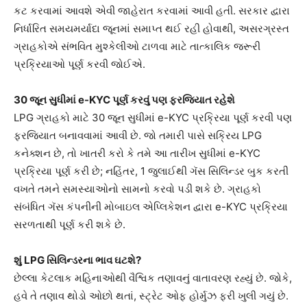
કટ કરવામાં આવશે એવી જાહેરાત કરવામાં આવી હતી. સરકાર દ્વારા
નિર્ધારિત સમયમર્યાદા જૂનમાં સમાપ્ત થઈ રહી હોવાથી, અસરગ્રસ્ત
ગ્રાહકોએ સંભવિત મુશ્કેલીઓ ટાળવા માટે તાત્કાલિક જરૂરી
પ્રક્રિયાઓ પૂર્ણ કરવી જોઈએ.
30 જૂન સુધીમાં e-KYC પૂર્ણ કરવું પણ ફરજિયાત રહેશે
LPG ગ્રાહકો માટે 30 જૂન સુધીમાં e-KYC પ્રક્રિયા પૂર્ણ કરવી પણ
ફરજિયાત બનાવવામાં આવી છે. જો તમારી પાસે સક્રિય LPG
કનેક્શન છે, તો ખાતરી કરો કે તમે આ તારીખ સુધીમાં e-KYC
પ્રક્રિયા પૂર્ણ કરી છે; નહિંતર, 1 જુલાઈથી ગૅસ સિલિન્ડર બુક કરતી
વખતે તમને સમસ્યાઓનો સામનો કરવો પડી શકે છે. ગ્રાહકો
સંબંધિત ગૅસ કંપનીની મોબાઇલ એપ્લિકેશન દ્વારા e-KYC પ્રક્રિયા
સરળતાથી પૂર્ણ કરી શકે છે.
શું LPG સિલિન્ડરના ભાવ ઘટશે?
છેલ્લા કેટલાક મહિનાઓથી વૈશ્વિક તણાવનું વાતાવરણ રહ્યું છે. જોકે,
હવે તે તણાવ થોડો ઓછો થતાં, સ્ટ્રેટ ઓફ હોર્મુઝ ફરી ખુલી ગયું છે.