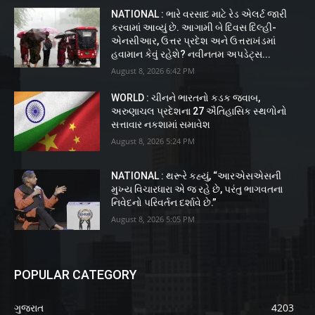
NATIONAL : ભારે વરસાદ માટે રેડ એલર્ટ જારી
કરવામાં આવ્યું છે. આગામી બે દિવસ દિલ્હી-
એનસીઆર, ઉત્તર પ્રદેશ અને ઉત્તરાખંડમાં
હવામાન કેવું રહેશે? નવીનતમ અપડેટ્સ...
August 8, 2026 6:42 PM
WORLD : ચીનને ભારતનો કડક જવાબ,
અરુણાચલ પ્રદેશના 27 ઐતિહાસિક સ્થળોનો
સત્તાવાર નકશામાં સમાવેશ
August 8, 2026 5:24 PM
NATIONAL : થરૂરે કહ્યું, “આરએસએસની
મુખ્ય વિચારધારા એ જ રહે છે, પરંતુ ભાગવતના
નિવેદનો પરિવર્તન દર્શાવે છે.”
August 8, 2026 5:05 PM
POPULAR CATEGORY
ગુજરાત
4203