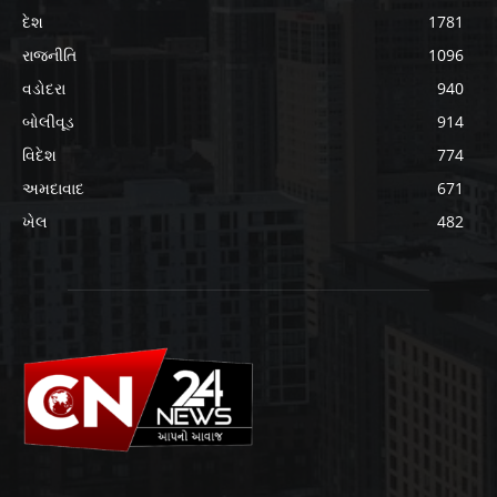
દેશ
1781
રાજનીતિ
1096
વડોદરા
940
બોલીવૂડ
914
વિદેશ
774
અમદાવાદ
671
ખેલ
482