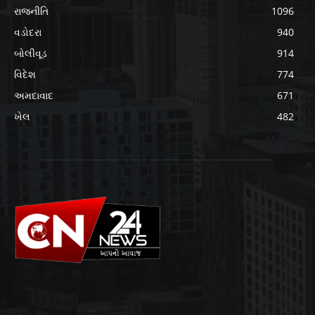
રાજનીતિ
1096
વડોદરા
940
બોલીવૂડ
914
વિદેશ
774
અમદાવાદ
671
ખેલ
482