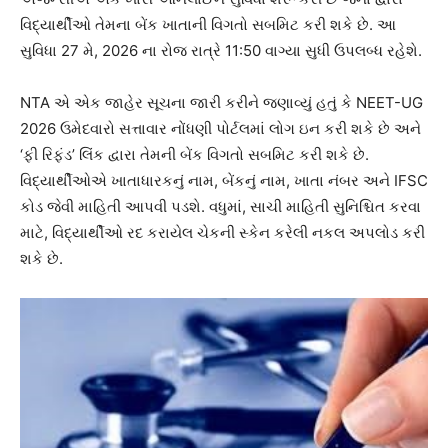
વિદ્યાર્થીઓ તેમના બેંક ખાતાની વિગતો સબમિટ કરી શકે છે. આ
સુવિધા 27 મે, 2026 ના રોજ રાત્રે 11:50 વાગ્યા સુધી ઉપલબ્ધ રહેશે.
NTA એ એક જાહેર સૂચના જારી કરીને જણાવ્યું હતું કે NEET-UG
2026 ઉમેદવારો સત્તાવાર નોંધણી પોર્ટલમાં લોગ ઇન કરી શકે છે અને
‘ફી રિફંડ’ લિંક દ્વારા તેમની બેંક વિગતો સબમિટ કરી શકે છે.
વિદ્યાર્થીઓએ ખાતાધારકનું નામ, બેંકનું નામ, ખાતા નંબર અને IFSC
કોડ જેવી માહિતી આપવી પડશે. વધુમાં, સાચી માહિતી સુનિશ્ચિત કરવા
માટે, વિદ્યાર્થીઓ રદ કરાયેલ ચેકની સ્કેન કરેલી નકલ અપલોડ કરી
શકે છે.