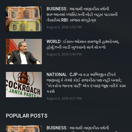
BUSINESS : આગામી નાણાકીય વર્ષની
શરૂઆતમાં પ્લાસ્ટિકની નોટો બહાર પાડવાની
તૈયારીમાં RBI: સંજય મલ્હોત્રા
August 6, 2026 5:55 PM
WORLD : ઈરાન-ઓમાન સમજૂતી હાથવેંતમાં,
હોર્મુઝની ખાડી ખુલવાનો માર્ગ મોકળો
August 6, 2026 5:40 PM
NATIONAL : CJP ના વડા અભિજીત દીપકે
જણાવ્યું કે તેઓ કોઈ રાજકીય પક્ષ નહીં બનાવે;
‘કોકરોચ જનતા પાર્ટી’ એક દબાણ જૂથ તરીકે કામ
કરશે
August 6, 2026 4:31 PM
POPULAR POSTS
BUSINESS : આગામી નાણાકીય વર્ષની