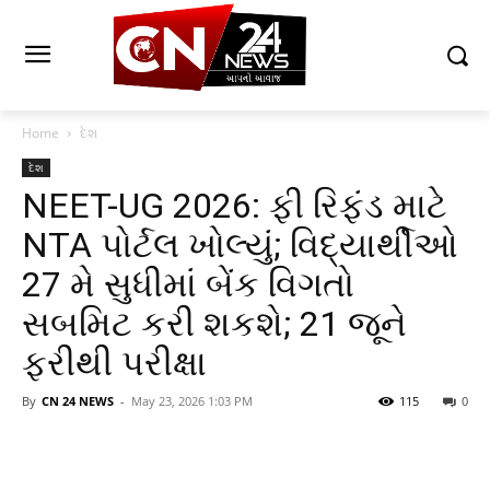
Home
દેશ
દેશ
NEET-UG 2026: ફી રિફંડ માટે
NTA પોર્ટલ ખોલ્યું; વિદ્યાર્થીઓ
27 મે સુધીમાં બેંક વિગતો
સબમિટ કરી શકશે; 21 જૂને
ફરીથી પરીક્ષા
By
CN 24 NEWS
-
May 23, 2026 1:03 PM
115
0