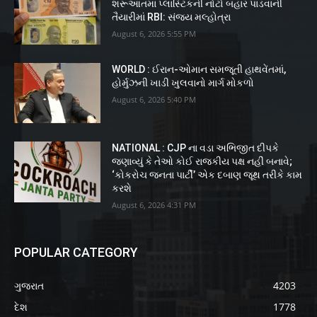
શરૂઆતમાં પ્લાસ્ટિકની નોટો બહાર પાડવાની
તૈયારીમાં RBI: સંજય મલ્હોત્રા
August 6, 2026 5:55 PM
WORLD : ઈરાન-ઓમાન સમજૂતી હાથવેંતમાં,
હોર્મુઝની ખાડી ખુલવાનો માર્ગ મોકળો
August 6, 2026 5:40 PM
NATIONAL : CJP ના વડા અભિજીત દીપકે
જણાવ્યું કે તેઓ કોઈ રાજકીય પક્ષ નહીં બનાવે;
‘કોકરોચ જનતા પાર્ટી’ એક દબાણ જૂથ તરીકે કામ
કરશે
August 6, 2026 4:31 PM
POPULAR CATEGORY
ગુજરાત
4203
દેશ
1778