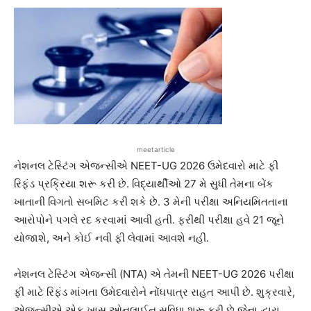
meetarticle
નેશનલ ટેસ્ટિંગ એજન્સીએ NEET-UG 2026 ઉમેદવારો માટે ફી
રિફંડ પ્રક્રિયા શરૂ કરી છે. વિદ્યાર્થીઓ 27 મે સુધી તેમના બેંક
ખાતાની વિગતો સબમિટ કરી શકે છે. 3 મેની પરીક્ષા અનિયમિતતાના
આરોપોને પગલે રદ કરવામાં આવી હતી. ફરીથી પરીક્ષા હવે 21 જૂને
યોજાશે, અને કોઈ નવી ફી લેવામાં આવશે નહીં.
નેશનલ ટેસ્ટિંગ એજન્સી (NTA) એ તેમની NEET-UG 2026 પરીક્ષા
ફી માટે રિફંડ માંગતા ઉમેદવારોને નોંધપાત્ર રાહત આપી છે. શુક્રવારે,
એજન્સીએ એક ખાસ ઓનલાઈન સુવિધા શરૂ કરી છે જેના દ્વારા