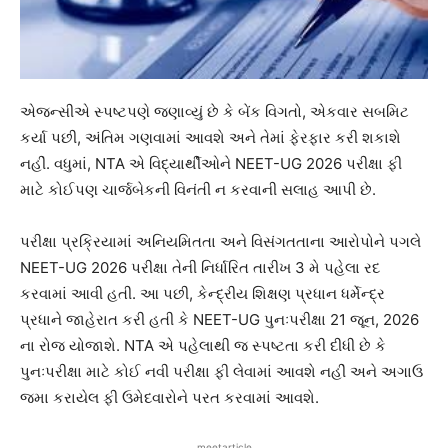
એજન્સીએ સ્પષ્ટપણે જણાવ્યું છે કે બેંક વિગતો, એકવાર સબમિટ
કર્યા પછી, અંતિમ ગણવામાં આવશે અને તેમાં ફેરફાર કરી શકાશે
નહીં. વધુમાં, NTA એ વિદ્યાર્થીઓને NEET-UG 2026 પરીક્ષા ફી
માટે કોઈપણ ચાર્જબેકની વિનંતી ન કરવાની સલાહ આપી છે.
પરીક્ષા પ્રક્રિયામાં અનિયમિતતા અને વિસંગતતાના આરોપોને પગલે
NEET-UG 2026 પરીક્ષા તેની નિર્ધારિત તારીખ 3 મે પહેલા રદ
કરવામાં આવી હતી. આ પછી, કેન્દ્રીય શિક્ષણ પ્રધાન ધર્મેન્દ્ર
પ્રધાને જાહેરાત કરી હતી કે NEET-UG પુનઃપરીક્ષા 21 જૂન, 2026
ના રોજ યોજાશે. NTA એ પહેલાથી જ સ્પષ્ટતા કરી દીધી છે કે
પુનઃપરીક્ષા માટે કોઈ નવી પરીક્ષા ફી લેવામાં આવશે નહીં અને અગાઉ
જમા કરાયેલ ફી ઉમેદવારોને પરત કરવામાં આવશે.
meetarticle