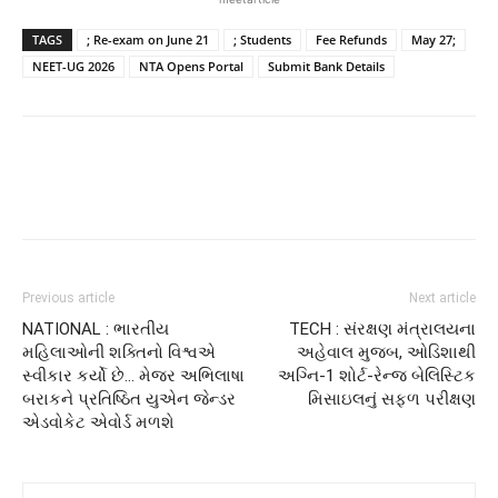
TAGS
; Re-exam on June 21
; Students
Fee Refunds
May 27;
NEET-UG 2026
NTA Opens Portal
Submit Bank Details
Previous article
Next article
NATIONAL : ભારતીય
TECH : સંરક્ષણ મંત્રાલયના
મહિલાઓની શક્તિનો વિશ્વએ
અહેવાલ મુજબ, ઓડિશાથી
સ્વીકાર કર્યો છે… મેજર અભિલાષા
અગ્નિ-1 શોર્ટ-રેન્જ બેલિસ્ટિક
બરાકને પ્રતિષ્ઠિત યુએન જેન્ડર
મિસાઇલનું સફળ પરીક્ષણ
એડવોકેટ એવોર્ડ મળશે