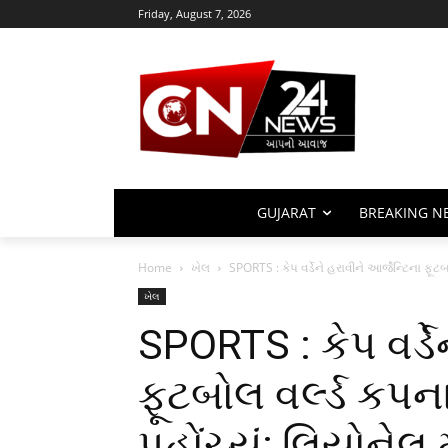
Friday, August 7, 2026
GUJARAT
BREAKING N
Home
ખેલ
SPORTS : કેપ વર્ડેને હરાવીને આર્જેન્ટિના ફૂટ
ખેલ
SPORTS : કેપ વર્ડે
ફૂટબોલ વર્લ્ડ કપન
પહોંચ્યું; લિયોનેલ