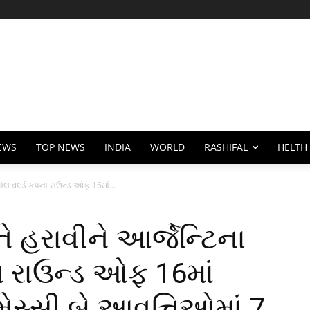
EWS
TOP NEWS
INDIA
WORLD
RASHIFAL
HELTH
બોલ વર્લ્ડ કપના રાઉન્ડ ઓફ 16માં...
ને હરાવીને આર્જેન્ટિના
ા રાઉન્ડ ઓફ 16માં
 મેસ્સી બે આવૃત્તિઓમાં 7