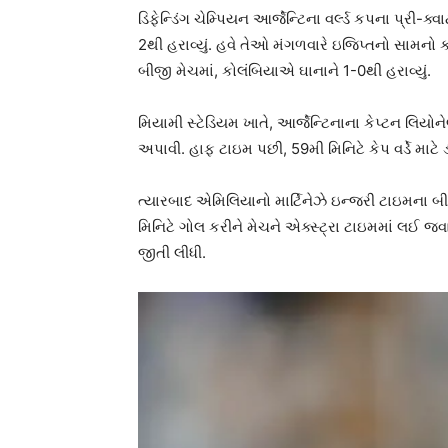
ડિફેન્ડિંગ ચેમ્પિયન આર્જેન્ટિના વર્લ્ડ કપના પ્રી-ક્વ
2થી હરાવ્યું. હવે તેઓ મંગળવારે ઇજિપ્તનો સામનો ક
બીજી મેચમાં, કોલંબિયાએ ઘાનાને 1-0થી હરાવ્યું.
મિયામી સ્ટેડિયમ ખાતે, આર્જેન્ટિનાના કેપ્ટન લિયો
અપાવી. હાફ ટાઇમ પછી, 59મી મિનિટે કેપ વર્ડે માટે ડ
ત્યારબાદ એમિલિયાનો માર્ટિનેઝે ઇન્જરી ટાઇમના બીજ
મિનિટે ગોલ કરીને મેચને એક્સ્ટ્રા ટાઇમમાં લઈ જવામ
જીતી લીધી.