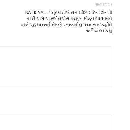
Next article
NATIONAL : પત્રકારોએ રામ મંદિર માટેના દાનની
ચોરી અંગે આરએસએસ પ્રમુખ મોહન ભાગવતને
પ્રશ્નો પૂછ્યા,ત્યારે તેમણે પત્રકારોનું “રામ-રામ”કહીને
અભિવાદન કર્યું