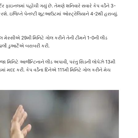
ાર્ટર ફાઇનલમાં પહોંચી ગયું છે. તેમણે શનિવારે સવારે કેપ વર્ડેને 3-
રશે. ઇજિપ્તે પેનલ્ટી શૂટઆઉટમાં ઓસ્ટ્રેલિયાને 4-2થી હરાવ્યું.
નેલ મેસ્સીએ 29મી મિનિટે ગોલ કરીને તેની ટીમને 1-0ની લીડ
ાર્લો ડુઆર્ટેએ બરાબરી કરી.
ા મિનિટે આર્જેન્ટિનાને લીડ અપાવી, પરંતુ સિડની લોપેઝે 13મી
ાં મદદ કરી. કેપ વર્ડેના દિનેએ 111મી મિનિટે ગોલ કરીને મેચ