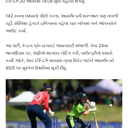
ઈન્ડિઝ 20 ઓવરમાં 141/8 સુધી પહોંચી શક્યું.
142 રનના લક્ષ્યનો પીછો કરતા, આયર્લેન્ડની શરૂઆત પણ નબળી
રહી. શૌનિશા હેક્ટરે ઇનિંગ્સના પહેલા ચાર બોલમાં બંને ઓપનરોને
આઉટ કર્યા.
આ પછી, કેપ્ટન પ્રેન્ડરગાસ્ટે જવાબદારી સંભાળી. તેના 24મા
જન્મદિવસ પર, તેણીએ શાનદાર બેટિંગ કરી, બાઉન્ડ્રીનો ધસારો
કર્યો. જોકે, વેસ્ટ ઈન્ડિઝે મધ્યમાં ત્રણ વિકેટ લઈને આયર્લેન્ડને
65/5 પર મુશ્કેલ સ્થિતિમાં મૂકી દીધું.