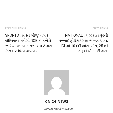
Previous article
Next article
SPORTS : સતત બીજી વખત
NATIONAL : મુઝફ્ફરપુરની
ચેમ્પિયન બનેલી RCB ને કરોડો
પ્રસાદ હોસ્પિટલમાં ભીષણ આગ;
રૂપિયા મળ્યા. રનર-અપ ટીમને
ICUમાં 10 દર્દીઓના મોત, 25 થી
કેટલા રૂપિયા મળ્યા?
વધુ લોકો દાઝી ગયા
CN 24 NEWS
http://www.cn24news.in