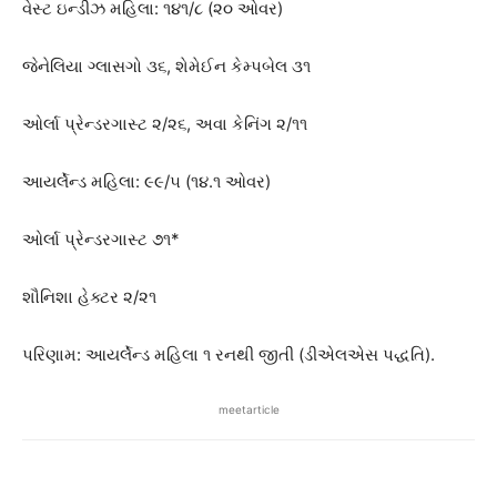
વેસ્ટ ઇન્ડીઝ મહિલા: ૧૪૧/૮ (૨૦ ઓવર)
જેનેલિયા ગ્લાસગો ૩૬, શેમેઈન કેમ્પબેલ ૩૧
ઓર્લા પ્રેન્ડરગાસ્ટ ૨/૨૬, અવા કેનિંગ ૨/૧૧
આયર્લેન્ડ મહિલા: ૯૯/૫ (૧૪.૧ ઓવર)
ઓર્લા પ્રેન્ડરગાસ્ટ ૭૧*
શૌનિશા હેક્ટર ૨/૨૧
પરિણામ: આયર્લેન્ડ મહિલા ૧ રનથી જીતી (ડીએલએસ પદ્ધતિ).
meetarticle