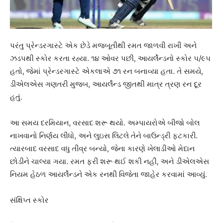
પરંતુ પ્રેન્ડરગાસ્ટે એક છેડે મજબૂતીથી રમત જાળવી રાખી અને
ઝડપથી સ્કોર કરતા રહ્યા. ૧૪ ઓવર પછી, આયર્લેન્ડનો સ્કોર ૫/૯૫
હતો, જેમાં પ્રેન્ડરગાસ્ટે એકલાએ ૭૧ રન બનાવ્યા હતા. તે સમયે,
ડીએલએસ ગણતરી મુજબ, આયર્લેન્ડ જીતથી માત્ર ત્રણ રન દૂર
હતું.
આ સમય દરમિયાન, વરસાદ શરૂ થયો. અમ્પાયરોએ બીજો બોલ
નાખવાનો નિર્ણય લીધો, અને લુઇસ લિટલે તેને બાઉન્ડ્રી ફટકારી.
ત્યારબાદ વરસાદ વધુ તીવ્ર બન્યો, જેના કારણે ખેલાડીઓ મેદાન
છોડીને ચાલ્યા ગયા. રમત ફરી શરૂ થઈ શકી નહીં, અને ડીએલએસ
નિયમ હેઠળ આયર્લેન્ડને એક રનથી વિજેતા જાહેર કરવામાં આવ્યું.
સંક્ષિપ્ત સ્કોર