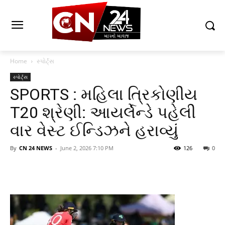
Home
સ્પોર્ટ્સ
સ્પોર્ટ્સ
SPORTS : મહિલા ત્રિકોણીય
T20 શ્રેણી: આયર્લેન્ડે પહેલી
વાર વેસ્ટ ઈન્ડિઝને હરાવ્યું
By
CN 24 NEWS
-
June 2, 2026 7:10 PM
126
0