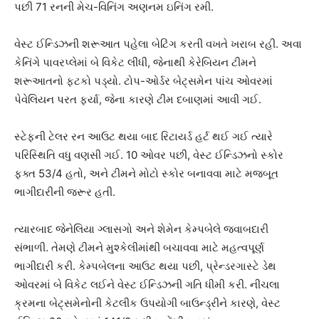
પછી 71 રનની મેચ-વિનિંગ અણનમ ઇનિંગ રમી.
વેસ્ટ ઈન્ડિઝની શરૂઆત પહેલા બેટિંગ કરતી વખતે ખરાબ રહી. અવા
કેનિંગે પાવરપ્લેમાં બે વિકેટ લીધી, જેનાથી કેરેબિયન ટીમને
શરૂઆતનો ફટકો પડ્યો. ટોપ-ઓર્ડર બેટ્સમેન પાંચ ઓવરમાં
પેવેલિયન પરત ફર્યા, જેના કારણે ટીમ દબાણમાં આવી ગઈ.
સ્ટેફની ટેલર રન આઉટ થયા બાદ રિટાયર્ડ હર્ટ થઈ ગઈ ત્યારે
પરિસ્થિતિ વધુ વણસી ગઈ. 10 ઓવર પછી, વેસ્ટ ઈન્ડિઝનો સ્કોર
ફક્ત 53/4 હતો, અને ટીમને મોટો સ્કોર બનાવવા માટે મજબૂત
ભાગીદારીની જરૂર હતી.
ત્યારબાદ જેનેલિયા ગ્લાસગો અને શેમેન કેમ્પબેલે જવાબદારી
સંભાળી. તેમણે ટીમને મુશ્કેલીમાંથી બચાવવા માટે મહત્વપૂર્ણ
ભાગીદારી કરી. કેમ્પબેલના આઉટ થયા પછી, પ્રેન્ડરગાસ્ટે ડેથ
ઓવરમાં બે વિકેટ લઈને વેસ્ટ ઈન્ડિઝની ગતિ ધીમી કરી. નીચલા
ક્રમના બેટ્સમેનોની કેટલીક ઉપયોગી બાઉન્ડ્રીને કારણે, વેસ્ટ