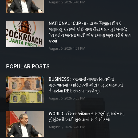
August 6, 2026 5:40 PM
NATIONAL : CJP ના વડા અભિજીત દીપકે
જણાવ્યું કે તેઓ કોઈ રાજકીય પક્ષ નહીં બનાવે;
‘કોકરોચ જનતા પાર્ટી’ એક દબાણ જૂથ તરીકે કામ
કરશે
August 6, 2026 4:31 PM
POPULAR POSTS
BUSINESS : આગામી નાણાકીય વર્ષની
શરૂઆતમાં પ્લાસ્ટિકની નોટો બહાર પાડવાની
તૈયારીમાં RBI: સંજય મલ્હોત્રા
August 6, 2026 5:55 PM
WORLD : ઈરાન-ઓમાન સમજૂતી હાથવેંતમાં,
હોર્મુઝની ખાડી ખુલવાનો માર્ગ મોકળો
August 6, 2026 5:40 PM