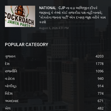
NATIONAL : CJP ના વડા અભિજીત દીપકે
જણાવ્યું કે તેઓ કોઈ રાજકીય પક્ષ નહીં બનાવે;
‘કોકરોચ જનતા પાર્ટી’ એક દબાણ જૂથ તરીકે કામ
કરશે
August 6, 2026 4:31 PM
POPULAR CATEGORY
ગુજરાત
4203
દેશ
1778
રાજનીતિ
1096
વડોદરા
940
બોલીવૂડ
914
વિદેશ
774
અમદાવાદ
671
ખેલ
482