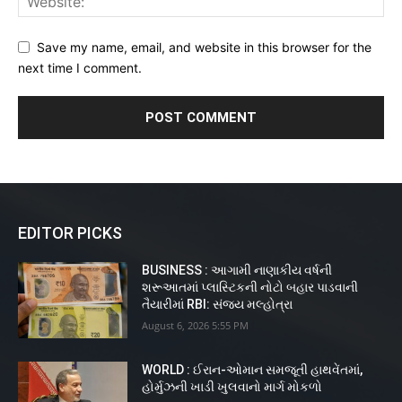
Save my name, email, and website in this browser for the
next time I comment.
EDITOR PICKS
BUSINESS : આગામી નાણાકીય વર્ષની
શરૂઆતમાં પ્લાસ્ટિકની નોટો બહાર પાડવાની
તૈયારીમાં RBI: સંજય મલ્હોત્રા
August 6, 2026 5:55 PM
WORLD : ઈરાન-ઓમાન સમજૂતી હાથવેંતમાં,
હોર્મુઝની ખાડી ખુલવાનો માર્ગ મોકળો