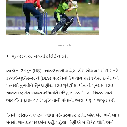
meetarticle
પ્રેન્ડરગાસ્ટ મેચની હીરોઈન રહી
ડબલિન, 2 જૂન (HS). આયર્લેન્ડની મહિલા ટીમે સોમવારે મોડી રાત્રે
ડકવર્થ-લુઈસ-સ્ટર્ન (DLS) પદ્ધતિનો ઉપયોગ કરીને વેસ્ટ ઈન્ડિઝને
1 રનથી હરાવીને ત્રિકોણીય T20 શ્રેણીમાં પોતાનો પ્રથમ T20
આંતરરાષ્ટ્રીય વિજય નોંધાવીને ઇતિહાસ રચ્યો. આ વિજય સાથે
આયર્લેન્ડે ફાઇનલમાં પહોંચવાની પોતાની આશા પણ મજબૂત કરી.
મેચની હીરોઈન કેપ્ટન ઓર્લા પ્રેન્ડરગાસ્ટ હતી, જેણે બેટ અને બોલ
બંનેથી શાનદાર પ્રદર્શન કર્યું. પહેલા, તેણીએ બે વિકેટ લીધી અને