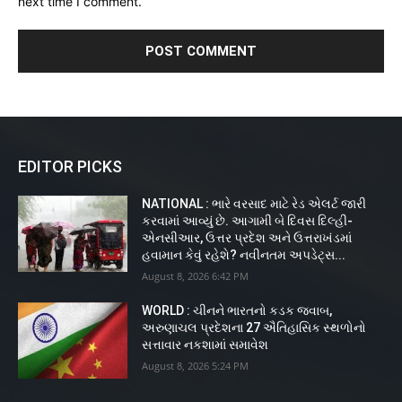
next time I comment.
EDITOR PICKS
NATIONAL : ભારે વરસાદ માટે રેડ એલર્ટ જારી
કરવામાં આવ્યું છે. આગામી બે દિવસ દિલ્હી-
એનસીઆર, ઉત્તર પ્રદેશ અને ઉત્તરાખંડમાં
હવામાન કેવું રહેશે? નવીનતમ અપડેટ્સ...
August 8, 2026 6:42 PM
WORLD : ચીનને ભારતનો કડક જવાબ,
અરુણાચલ પ્રદેશના 27 ઐતિહાસિક સ્થળોનો
સત્તાવાર નકશામાં સમાવેશ
August 8, 2026 5:24 PM