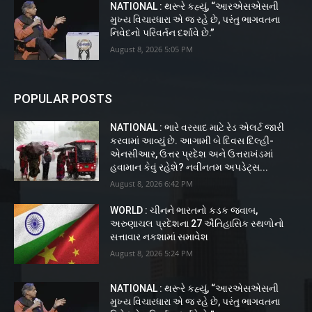
NATIONAL : થરૂરે કહ્યું, “આરએસએસની
મુખ્ય વિચારધારા એ જ રહે છે, પરંતુ ભાગવતના
નિવેદનો પરિવર્તન દર્શાવે છે.”
August 8, 2026 5:05 PM
POPULAR POSTS
NATIONAL : ભારે વરસાદ માટે રેડ એલર્ટ જારી
કરવામાં આવ્યું છે. આગામી બે દિવસ દિલ્હી-
એનસીઆર, ઉત્તર પ્રદેશ અને ઉત્તરાખંડમાં
હવામાન કેવું રહેશે? નવીનતમ અપડેટ્સ...
August 8, 2026 6:42 PM
WORLD : ચીનને ભારતનો કડક જવાબ,
અરુણાચલ પ્રદેશના 27 ઐતિહાસિક સ્થળોનો
સત્તાવાર નકશામાં સમાવેશ
August 8, 2026 5:24 PM
NATIONAL : થરૂરે કહ્યું, “આરએસએસની
મુખ્ય વિચારધારા એ જ રહે છે, પરંતુ ભાગવતના