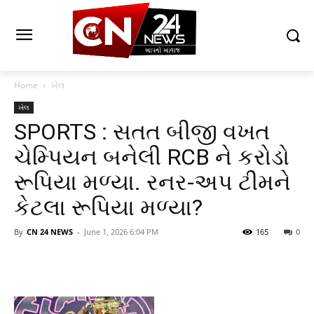
Home
ખેલ
ખેલ
SPORTS : સતત બીજી વખત
ચેમ્પિયન બનેલી RCB ને કરોડો
રૂપિયા મળ્યા. રનર-અપ ટીમને
કેટલા રૂપિયા મળ્યા?
By
CN 24 NEWS
-
June 1, 2026 6:04 PM
165
0