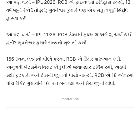
આ પણ વાંચો – IPL 2026: RCB એ ફાઇનલમાં ઇતિહાસ રચ્યો, 13
વર્ષ જૂનો રેકોર્ડ તોડ્યો; ભુવનેશ્વર કુમારે પણ એક મહત્વપૂર્ણ સિદ્ધિ
હાંસલ કરી
આ પણ વાંચો – IPL 2026: RCB કેમ્પમાં ફાઇનલ અંગે શું ચર્ચા થઈ
હતી? ભુવનેશ્વર કુમારે સત્યનો ખુલાસો કર્યો
156 રનના લક્ષ્યનો પીછો કરતા, RCB એ સ્થિર શરૂઆત કરી.
અનુભવી બેટ્સમેન વિરાટ કોહલીએ જવાબદાર ઇનિંગ રમી, અડધી
સદી ફટકારી અને ટીમની જીતનો પાયો નાખ્યો. RCB એ 18 ઓવરમાં
પાંચ વિકેટ ગુમાવીને 161 રન બનાવ્યા અને મેચ જીતી લીધી.
meetarticle