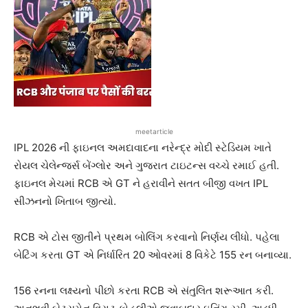
meetarticle
IPL 2026 ની ફાઇનલ અમદાવાદના નરેન્દ્ર મોદી સ્ટેડિયમ ખાતે
રોયલ ચેલેન્જર્સ બેંગ્લોર અને ગુજરાત ટાઇટન્સ વચ્ચે રમાઈ હતી.
ફાઇનલ મેચમાં RCB એ GT ને હરાવીને સતત બીજી વખત IPL
સીઝનનો ખિતાબ જીત્યો.
RCB એ ટોસ જીતીને પ્રથમ બોલિંગ કરવાનો નિર્ણય લીધો. પહેલા
બેટિંગ કરતા GT એ નિર્ધારિત 20 ઓવરમાં 8 વિકેટે 155 રન બનાવ્યા.
156 રનના લક્ષ્યનો પીછો કરતા RCB એ સંતુલિત શરૂઆત કરી.