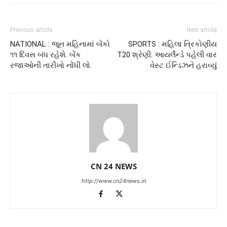
Previous article
Next article
NATIONAL : જૂન મહિનામાં બેંકો
SPORTS : મહિલા ત્રિકોણીય
૧૧ દિવસ બંધ રહેશે. બેંક
T20 શ્રેણી: આયર્લેન્ડે પહેલી વાર
રજાઓની તારીખો નોંધી લો.
વેસ્ટ ઈન્ડિઝને હરાવ્યું
CN 24 NEWS
http://www.cn24news.in