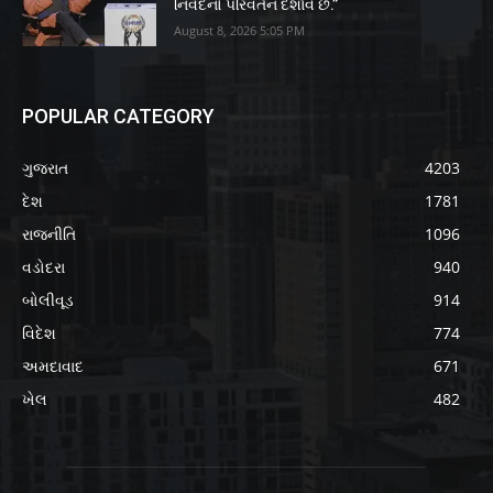
નિવેદનો પરિવર્તન દર્શાવે છે.”
August 8, 2026 5:05 PM
POPULAR CATEGORY
ગુજરાત
4203
દેશ
1781
રાજનીતિ
1096
વડોદરા
940
બોલીવૂડ
914
વિદેશ
774
અમદાવાદ
671
ખેલ
482