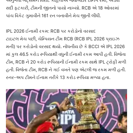
અનુભવી બેટ્સમેન વિરાટ કોહલીએ જવાબદાર ઇનિંગ રમી, અડધી
સદી ફટકારી, ટીમની જીતનો પાયો નાખ્યો. RCB એ 18 ઓવરમાં
પાંચ વિકેટ ગુમાવીને 161 રન બનાવીને મેચ જીતી લીધી.
IPL 2026 ઈનામી રકમ: RCB પર કરોડોનો વરસાદ
ટાઇટલ મેચ પછી, ચેમ્પિયન ટીમ RCB (RCB IPL 2026 પ્રાઇઝ
મની) પર કરોડોનો વરસાદ થયો. નોંધનીય છે કે BCCI એ IPL 2026
માં કુલ 46.5 કરોડ રૂપિયાથી વધુની ઈનામી રકમ આપી હતી. વિજેતા
ટીમ, RCB ને 20 કરોડ રૂપિયાની ઈનામી રકમ સાથે IPL ટ્રોફી મળી
હતી. વિજેતા ટીમ, RCB ને ગઈ વખતે પણ એટલી જ રકમ મળી હતી.
રનર-અપ ટીમને ઈનામ તરીકે 13 કરોડ રૂપિયા મળ્યા હતા.