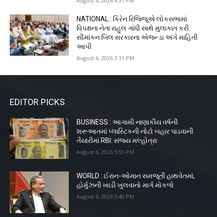
August 6, 2026 4:31 PM
NATIONAL : કિરેન રિજિજૂએ લોકસભામાં
વિપક્ષના નેતા રાહુલ ગાંધી સાથે મુલાકાત કરી
સીમાંકન બિલ સરકારના એજન્ડા અંગે માહિતી
આપી
August 6, 2026 3:31 PM
EDITOR PICKS
BUSINESS : આગામી નાણાકીય વર્ષની
શરૂઆતમાં પ્લાસ્ટિકની નોટો બહાર પાડવાની
તૈયારીમાં RBI: સંજય મલ્હોત્રા
August 6, 2026 5:55 PM
WORLD : ઈરાન-ઓમાન સમજૂતી હાથવેંતમાં,
હોર્મુઝની ખાડી ખુલવાનો માર્ગ મોકળો
August 6, 2026 5:40 PM