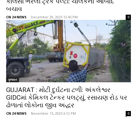
કોલસા ભરેલી ટ્રક પલ્ટી: ચાલકનો આબાદ
બચાવ
CN 24 NEWS
-
December 29, 2025 12:45 PM
0
ગુજરાત
GUJARAT : મોટી દુર્ઘટના ટળી: અંકલેશ્વર
GIDCમાં કેમિકલ ટેન્કર પલટ્યું, રસાયણ રોડ પર
ઢોળાતાં લોકોના જીવ અદ્ધર
CN 24 NEWS
-
November 15, 2025 6:12 PM
0