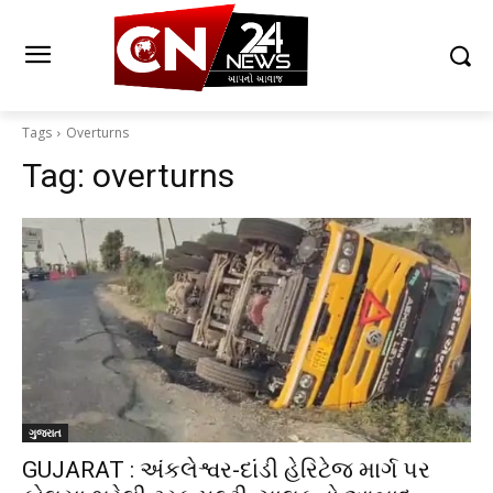
Tags
Overturns
Tag:
overturns
ગુજરાત
GUJARAT : અંકલેશ્વર-દાંડી હેરિટેજ માર્ગ પર