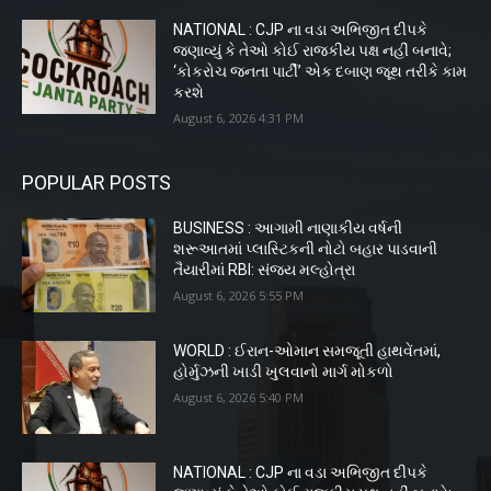
NATIONAL : CJP ના વડા અભિજીત દીપકે
જણાવ્યું કે તેઓ કોઈ રાજકીય પક્ષ નહીં બનાવે;
‘કોકરોચ જનતા પાર્ટી’ એક દબાણ જૂથ તરીકે કામ
કરશે
August 6, 2026 4:31 PM
POPULAR POSTS
BUSINESS : આગામી નાણાકીય વર્ષની
શરૂઆતમાં પ્લાસ્ટિકની નોટો બહાર પાડવાની
તૈયારીમાં RBI: સંજય મલ્હોત્રા
August 6, 2026 5:55 PM
WORLD : ઈરાન-ઓમાન સમજૂતી હાથવેંતમાં,
હોર્મુઝની ખાડી ખુલવાનો માર્ગ મોકળો
August 6, 2026 5:40 PM
NATIONAL : CJP ના વડા અભિજીત દીપકે