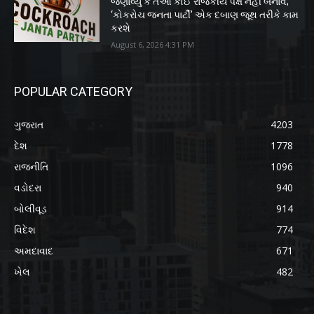
જણાવ્યું કે તેઓ કોઈ રાજકીય પક્ષ નહીં બનાવે;
‘કોકરોચ જનતા પાર્ટી’ એક દબાણ જૂથ તરીકે કામ
કરશે
August 6, 2026 4:31 PM
POPULAR CATEGORY
ગુજરાત
4203
દેશ
1778
રાજનીતિ
1096
વડોદરા
940
બોલીવૂડ
914
વિદેશ
774
અમદાવાદ
671
ખેલ
482