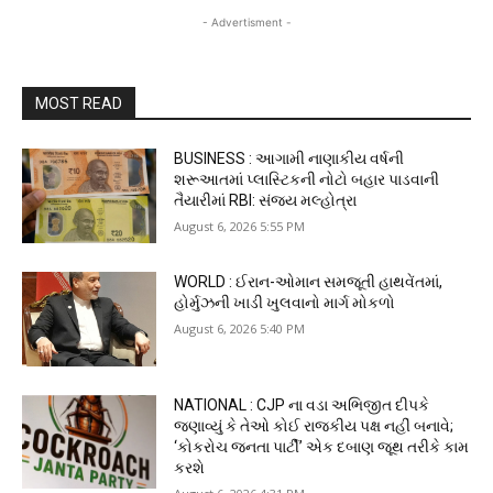
- Advertisment -
MOST READ
BUSINESS : આગામી નાણાકીય વર્ષની
શરૂઆતમાં પ્લાસ્ટિકની નોટો બહાર પાડવાની
તૈયારીમાં RBI: સંજય મલ્હોત્રા
August 6, 2026 5:55 PM
WORLD : ઈરાન-ઓમાન સમજૂતી હાથવેંતમાં,
હોર્મુઝની ખાડી ખુલવાનો માર્ગ મોકળો
August 6, 2026 5:40 PM
NATIONAL : CJP ના વડા અભિજીત દીપકે
જણાવ્યું કે તેઓ કોઈ રાજકીય પક્ષ નહીં બનાવે;
‘કોકરોચ જનતા પાર્ટી’ એક દબાણ જૂથ તરીકે કામ
કરશે