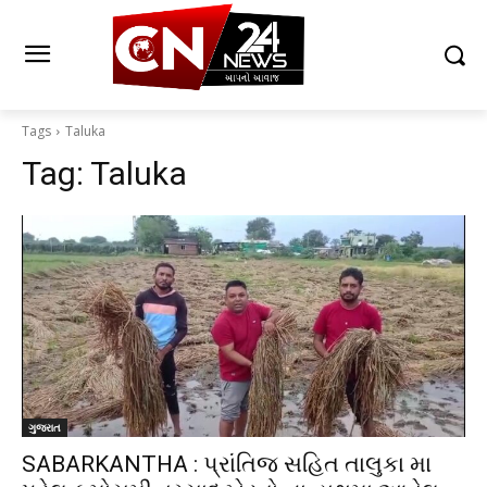
Tags
Taluka
Tag:
Taluka
ગુજરાત
SABARKANTHA : પ્રાંતિજ સહિત તાલુકા મા