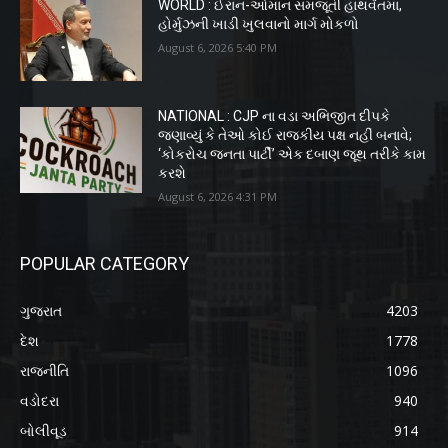
WORLD : ઈરાન-ઓમાન સમજૂતી હાથવેંતમાં,
હોર્મુઝની ખાડી ખુલવાનો માર્ગ મોકળો
August 6, 2026 5:40 PM
NATIONAL : CJP ના વડા અભિજીત દીપકે
જણાવ્યું કે તેઓ કોઈ રાજકીય પક્ષ નહીં બનાવે;
‘કોકરોચ જનતા પાર્ટી’ એક દબાણ જૂથ તરીકે કામ
કરશે
August 6, 2026 4:31 PM
POPULAR CATEGORY
ગુજરાત
4203
દેશ
1778
રાજનીતિ
1096
વડોદરા
940
બોલીવૂડ
914