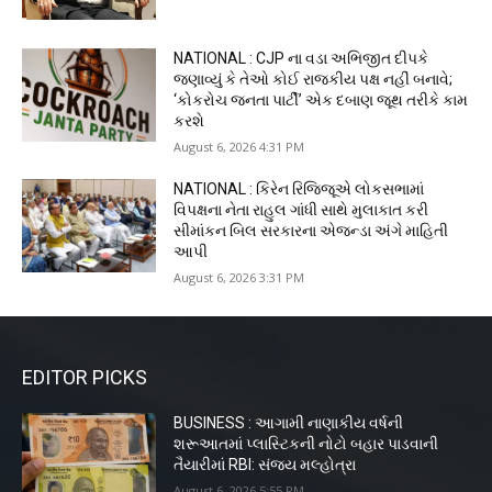
NATIONAL : CJP ના વડા અભિજીત દીપકે
જણાવ્યું કે તેઓ કોઈ રાજકીય પક્ષ નહીં બનાવે;
‘કોકરોચ જનતા પાર્ટી’ એક દબાણ જૂથ તરીકે કામ
કરશે
August 6, 2026 4:31 PM
NATIONAL : કિરેન રિજિજૂએ લોકસભામાં
વિપક્ષના નેતા રાહુલ ગાંધી સાથે મુલાકાત કરી
સીમાંકન બિલ સરકારના એજન્ડા અંગે માહિતી
આપી
August 6, 2026 3:31 PM
EDITOR PICKS
BUSINESS : આગામી નાણાકીય વર્ષની
શરૂઆતમાં પ્લાસ્ટિકની નોટો બહાર પાડવાની
તૈયારીમાં RBI: સંજય મલ્હોત્રા
August 6, 2026 5:55 PM