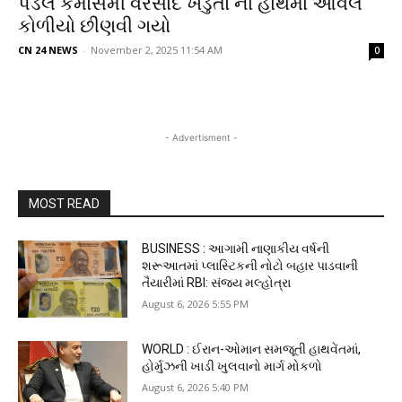
પડેલ કમોસમી વરસાદ ખેડુતો ના હાથમા આવેલ
કોળીયો છીણવી ગયો
CN 24 NEWS
-
November 2, 2025 11:54 AM
0
- Advertisment -
MOST READ
BUSINESS : આગામી નાણાકીય વર્ષની
શરૂઆતમાં પ્લાસ્ટિકની નોટો બહાર પાડવાની
તૈયારીમાં RBI: સંજય મલ્હોત્રા
August 6, 2026 5:55 PM
WORLD : ઈરાન-ઓમાન સમજૂતી હાથવેંતમાં,
હોર્મુઝની ખાડી ખુલવાનો માર્ગ મોકળો
August 6, 2026 5:40 PM