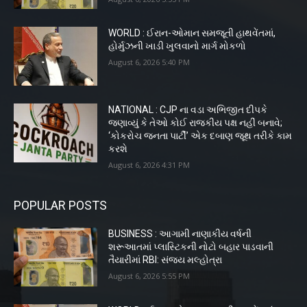
WORLD : ઈરાન-ઓમાન સમજૂતી હાથવેંતમાં,
હોર્મુઝની ખાડી ખુલવાનો માર્ગ મોકળો
August 6, 2026 5:40 PM
NATIONAL : CJP ના વડા અભિજીત દીપકે
જણાવ્યું કે તેઓ કોઈ રાજકીય પક્ષ નહીં બનાવે;
‘કોકરોચ જનતા પાર્ટી’ એક દબાણ જૂથ તરીકે કામ
કરશે
August 6, 2026 4:31 PM
POPULAR POSTS
BUSINESS : આગામી નાણાકીય વર્ષની
શરૂઆતમાં પ્લાસ્ટિકની નોટો બહાર પાડવાની
તૈયારીમાં RBI: સંજય મલ્હોત્રા
August 6, 2026 5:55 PM