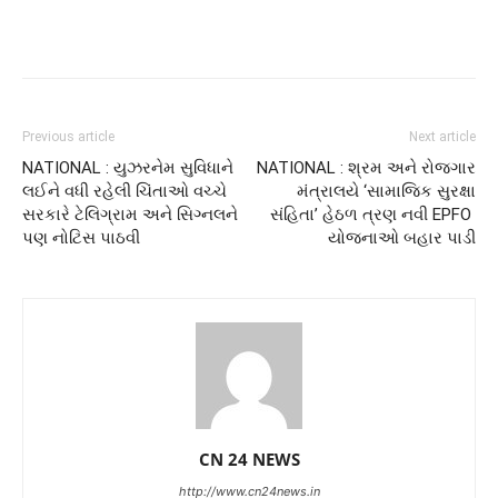
Previous article
Next article
NATIONAL : યુઝરનેમ સુવિધાને
NATIONAL : શ્રમ અને રોજગાર
લઈને વધી રહેલી ચિંતાઓ વચ્ચે
મંત્રાલયે ‘સામાજિક સુરક્ષા
સરકારે ટેલિગ્રામ અને સિગ્નલને
સંહિતા’ હેઠળ ત્રણ નવી EPFO ​​
પણ નોટિસ પાઠવી
યોજનાઓ બહાર પાડી
CN 24 NEWS
http://www.cn24news.in