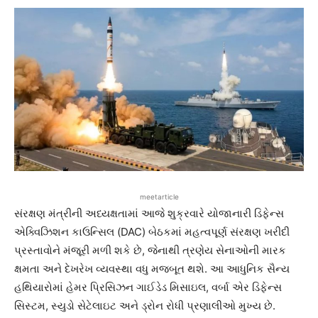
meetarticle
સંરક્ષણ મંત્રીની અધ્યક્ષતામાં આજે શુક્રવારે યોજાનારી ડિફેન્સ
એક્વિઝિશન કાઉન્સિલ (DAC) બેઠકમાં મહત્વપૂર્ણ સંરક્ષણ ખરીદી
પ્રસ્તાવોને મંજૂરી મળી શકે છે, જેનાથી ત્રણેય સેનાઓની મારક
ક્ષમતા અને દેખરેખ વ્યવસ્થા વધુ મજબૂત થશે. આ આધુનિક સૈન્ય
હથિયારોમાં હેમર પ્રિસિઝન ગાઈડેડ મિસાઇલ, વર્બા એર ડિફેન્સ
સિસ્ટમ, સ્યુડો સેટેલાઇટ અને ડ્રોન રોધી પ્રણાલીઓ મુખ્ય છે.