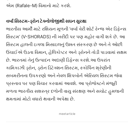
એમ (Rafale-M) વિમાનો માટે કરશે.
વર્બા સિસ્ટમ-ડ્રોન ટેક્નોલોજીથી સઘન સુરક્ષા
ભારતીય આર્મી માટે રશિયન મૂળની ‘વર્બા વેરી શોર્ટ રેન્જ એર ડિફેન્સ
સિસ્ટમ’ (V-SHORADS) ની ખરીદી પર પણ મહોર વાગી શકે છે. આ
સિસ્ટમ હાલની ઇગલા મિસાઇલનું ઉન્નત સંસ્કરણ છે અને તે ઓછી
ઉંચાઈએ ઉડતા વિમાન, હેલિકોપ્ટર અને ડ્રોનને તોડી પાડવામાં સક્ષમ
છે. ભારતમાં તેનું ઉત્પાદન અદાણી ડિફેન્સ કરશે.આ ઉપરાંત
કામિકાઝી ડ્રોન, ડ્રોન ડિટેક્શન સિસ્ટમ, સ્કોર્પિન શ્રેણીની
સબમરીનના ઉપકરણો અને નેવલ શિપબોર્ન એરિયલ સિસ્ટમ જેવા
પ્રસ્તાવ પર પણ વિચાર કરવામાં આવશે. આ પ્રોજેક્ટને મંજૂરી
મળતા ભારતીય સશસ્ત્ર દળોની વાયુ સંરક્ષણ અને સચોટ હુમલાની
ક્ષમતામાં મોટો વધારો થવાની અપેક્ષા છે.
meetarticle