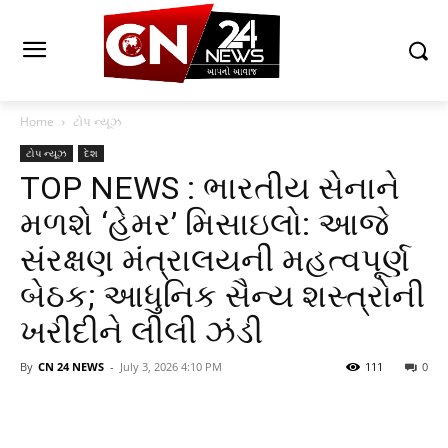
Home
ટોપ ન્યૂઝ
ટોપ ન્યૂઝ
દેશ
TOP NEWS : ભારતીય સેનાને
મળશે ‘હેમર’ મિસાઇલો: આજે
સંરક્ષણ મંત્રાલયની મહત્વપૂર્ણ
બેઠક; આધુનિક સૈન્ય શસ્ત્રોની
ખરીદીને લીલી ઝંડી
By
CN 24 NEWS
-
July 3, 2026 4:10 PM
111
0