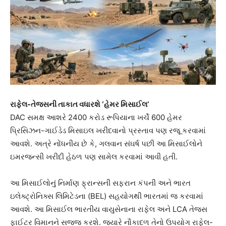
રાફેલ-તેજસની તાકાત વધારશે ‘હેમર મિસાઈલ’
DAC સમક્ષ આશરે 2400 કરોડ રૂપિયાના ખર્ચે 600 હેમર
પ્રિસિઝન-ગાઈડેડ મિસાઇલ ખરીદવાનો પ્રસ્તાવ પણ રજૂ કરવામાં
આવશે. અત્રે નોંધનીય છે કે, ગલવાન સંઘર્ષ પછી આ મિસાઈલોને
ઇમરજન્સી ખરીદી હેઠળ પણ સામેલ કરવામાં આવી હતી.
આ મિસાઈલોનું નિર્માણ ફ્રાન્સની સફરાન કંપની અને ભારત
ઇલેક્ટ્રોનિક્સ લિમિટેડના (BEL) સહયોગથી ભારતમાં જ કરવામાં
આવશે. આ મિસાઈલ ભારતીય વાયુસેનાના રાફેલ અને LCA તેજસ
ફાઈટર વિમાનને સજ્જ કરશે. જ્યારે નૌકાદળ તેનો ઉપયોગ રાફેલ-