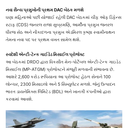
નવા સૈન્ય પ્રમુખોની પ્રથમ DAC બેઠક મળશે
ઘણા મહિનાઓ પછી યોજાઈ રહેલી DAC બેઠકમાં ચીફ ઓફ ડિફેન્સ
સ્ટાફ (CDS) જનરલ રાજા સુબ્રમણિ, આર્મીના પ્રમુખ જનરલ
ધીરજ સેઠ અને નૌકાદળના પ્રમુખ એડમિરલ કૃષ્ણા સ્વામીનાથન
તેમના નવા પદ પર પ્રથમ વખત સામેલ થશે.
સ્વદેશી એન્ટી-ટેન્ક ગાઈડેડ મિસાઈલ પ્રોજેક્ટ
આ બેઠકમાં DRDO દ્વારા વિકસીત મેન-પોર્ટેબલ એન્ટી-ટેન્ક ગાઇડેડ
મિસાઈલ (MP-ATGM) પ્રોજેક્ટને મંજૂરી મળવાની સંભાવના છે.
આશરે 2,600 કરોડ રૂપિયાના આ પ્રોજેક્ટ હેઠળ સેનાને 100
લોન્ચર, 2300 મિસાઇલો અને 5 સિમ્યુલેટર મળશે. જેનું ઉત્પાદન
ભારત ડાયનેમિક્સ લિમિટેડ (BDL) અને ખાનગી કંપનીઓ દ્વારા
કરવામાં આવશે.