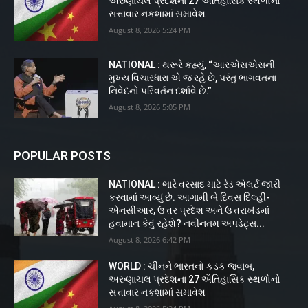
અરુણાચલ પ્રદેશના 27 ઐતિહાસિક સ્થળોનો
સત્તાવાર નકશામાં સમાવેશ
August 8, 2026 5:24 PM
NATIONAL : થરૂરે કહ્યું, “આરએસએસની
મુખ્ય વિચારધારા એ જ રહે છે, પરંતુ ભાગવતના
નિવેદનો પરિવર્તન દર્શાવે છે.”
August 8, 2026 5:05 PM
POPULAR POSTS
NATIONAL : ભારે વરસાદ માટે રેડ એલર્ટ જારી
કરવામાં આવ્યું છે. આગામી બે દિવસ દિલ્હી-
એનસીઆર, ઉત્તર પ્રદેશ અને ઉત્તરાખંડમાં
હવામાન કેવું રહેશે? નવીનતમ અપડેટ્સ...
August 8, 2026 6:42 PM
WORLD : ચીનને ભારતનો કડક જવાબ,
અરુણાચલ પ્રદેશના 27 ઐતિહાસિક સ્થળોનો
સત્તાવાર નકશામાં સમાવેશ