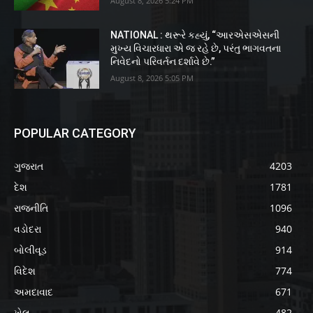
August 8, 2026 5:24 PM
NATIONAL : થરૂરે કહ્યું, “આરએસએસની
મુખ્ય વિચારધારા એ જ રહે છે, પરંતુ ભાગવતના
નિવેદનો પરિવર્તન દર્શાવે છે.”
August 8, 2026 5:05 PM
POPULAR CATEGORY
ગુજરાત
4203
દેશ
1781
રાજનીતિ
1096
વડોદરા
940
બોલીવૂડ
914
વિદેશ
774
અમદાવાદ
671
ખેલ
482