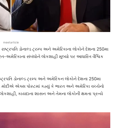
meetarticle
રાષ્ટ્રપતિ ડોનાલ્ડ ટ્રમ્પ અને અમેરિકાના લોકોને દેશના 250મા
રત-અમેરિકાના સંબંધોને લોકશાહી મૂલ્યો પર આધારિત વૈશ્વિક
ાષ્ટ્રપતિ ડોનાલ્ડ ટ્રમ્પ અને અમેરિકન લોકોને દેશના 250મા
 મોદીએ એક્સ પોસ્ટમાં કહ્યું કે ભારત અને અમેરિકા વચ્ચેનો
લોકશાહી, કાયદાના શાસન અને તેમના લોકોની ક્ષમતા પ્રત્યે