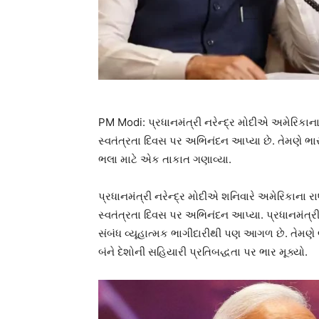
PM Modi: પ્રધાનમંત્રી નરેન્દ્ર મોદીએ અમેરિકાના 
સ્વતંત્રતા દિવસ પર અભિનંદન આપ્યા છે. તેમણે ભા
ભલા માટે એક તાકાત ગણાવ્યા.
પ્રધાનમંત્રી નરેન્દ્ર મોદીએ શનિવારે અમેરિકાના ર
સ્વતંત્રતા દિવસ પર અભિનંદન આપ્યા. પ્રધાનમંત્રી
સંબંધ વ્યૂહાત્મક ભાગીદારીથી પણ આગળ છે. તેમણે 
બંને દેશોની સહિયારી પ્રતિબદ્ધતા પર ભાર મૂક્યો.