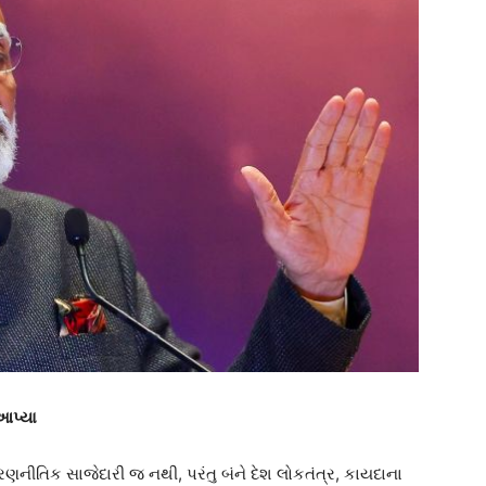
આપ્યા
 રણનીતિક સાજેદારી જ નથી, પરંતુ બંને દેશ લોકતંત્ર, કાયદાના