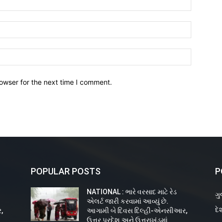
owser for the next time I comment.
POPULAR POSTS
P
NATIONAL : ભારે વરસાદ માટે રેડ
ગુ
એલર્ટ જારી કરવામાં આવ્યું છે.
દે
,
આગામી બે દિવસ દિલ્હી-એનસીઆર,
ઉત્તર પ્રદેશ અને ઉત્તરાખંડમાં