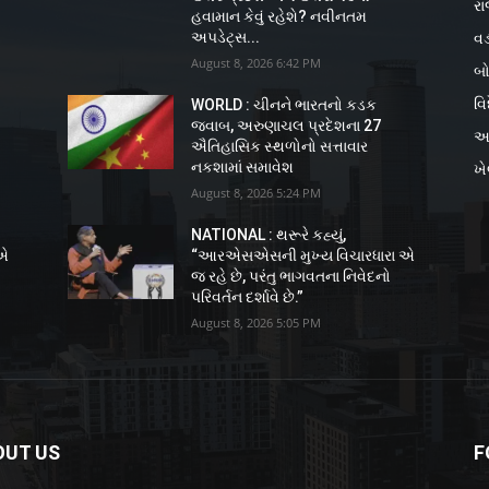
રા
હવામાન કેવું રહેશે? નવીનતમ
વડ
અપડેટ્સ...
August 8, 2026 6:42 PM
બો
વિ
WORLD : ચીનને ભારતનો કડક
જવાબ, અરુણાચલ પ્રદેશના 27
અ
ઐતિહાસિક સ્થળોનો સત્તાવાર
નકશામાં સમાવેશ
ખ
August 8, 2026 5:24 PM
NATIONAL : થરૂરે કહ્યું,
 એ
“આરએસએસની મુખ્ય વિચારધારા એ
જ રહે છે, પરંતુ ભાગવતના નિવેદનો
પરિવર્તન દર્શાવે છે.”
August 8, 2026 5:05 PM
OUT US
F