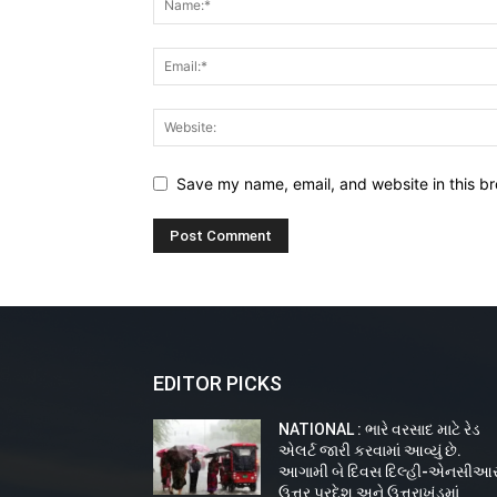
Save my name, email, and website in this br
EDITOR PICKS
NATIONAL : ભારે વરસાદ માટે રેડ
એલર્ટ જારી કરવામાં આવ્યું છે.
આગામી બે દિવસ દિલ્હી-એનસીઆર
ઉત્તર પ્રદેશ અને ઉત્તરાખંડમાં