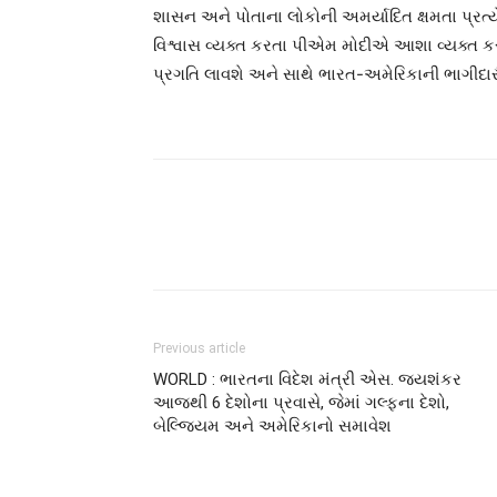
શાસન અને પોતાના લોકોની અમર્યાદિત ક્ષમતા પ્રત્યે 
વિશ્વાસ વ્યક્ત કરતા પીએમ મોદીએ આશા વ્યક્ત કરી 
પ્રગતિ લાવશે અને સાથે ભારત-અમેરિકાની ભાગીદ
Previous article
WORLD : ભારતના વિદેશ મંત્રી એસ. જયશંકર
આજથી 6 દેશોના પ્રવાસે, જેમાં ગલ્ફના દેશો,
બેલ્જિયમ અને અમેરિકાનો સમાવેશ