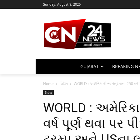
Sunday, August 9, 2026
GUJARAT
BREAKING N
Home
વિદેશ
WORLD : અમેરિકાની સ્વતંત્રતાના 250 વર્ષ પ
વિદેશ
WORLD : અમેરિકાન
વર્ષ પૂર્ણ થવા પર 
ટ્રમ્પ અને USના 