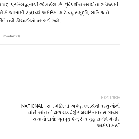
પણ પ્રતિબદ્ધતાથી જોડાયેલા છે. દ્વિપક્ષીય સંબંધોના ભવિષ્યમાં
કે આગામી 250 વર્ષ અમેરિકા માટે વધુ સમૃદ્ધિ, શાંતિ અને
ારીને નવી ઊંચાઈઓ પર લઈ જશે.
meetarticle
Next article
NATIONAL : રામ મંદિરમાં અર્પણ કરાયેલી વસ્તુઓની
ચોરી: સોનાનો ઢોળ ચડાવેલું રામચરિતમાનસ ગાયબ
થયાનો દાવો; ભૂતપૂર્વ કેન્દ્રીય ગૃહ સચિવે ગંભીર
આક્ષેપો કર્યા