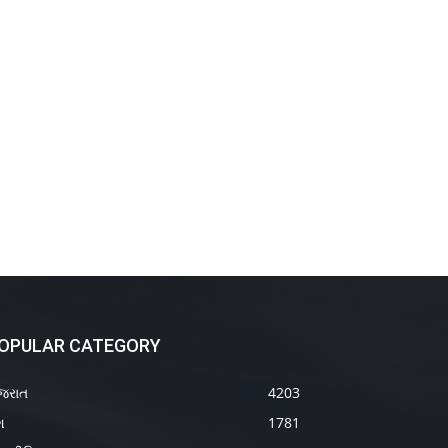
OPULAR CATEGORY
જરાત
4203
શ
1781