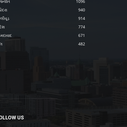
જનીતિ
1096
ોદરા
940
લીવૂડ
914
દેશ
774
મદાવાદ
671
ેલ
482
OLLOW US