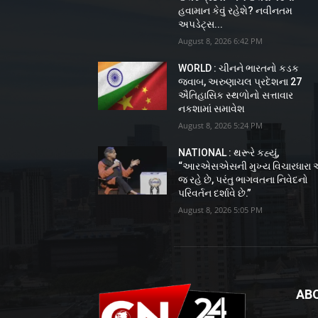
હવામાન કેવું રહેશે? નવીનતમ
અપડેટ્સ...
August 8, 2026 6:42 PM
WORLD : ચીનને ભારતનો કડક
જવાબ, અરુણાચલ પ્રદેશના 27
ઐતિહાસિક સ્થળોનો સત્તાવાર
નકશામાં સમાવેશ
August 8, 2026 5:24 PM
NATIONAL : થરૂરે કહ્યું,
“આરએસએસની મુખ્ય વિચારધારા
જ રહે છે, પરંતુ ભાગવતના નિવેદનો
પરિવર્તન દર્શાવે છે.”
August 8, 2026 5:05 PM
AB