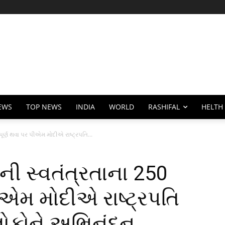
EWS
TOP NEWS
INDIA
WORLD
RASHIFAL
HELTH
ૂર્ણ થવા પર પીએમ મોદીએ રાષ્ટ્રપતિ...
ી સ્વતંત્રતાના 250
પીએમ મોદીએ રાષ્ટ્રપતિ
લોકોને અભિનંદન