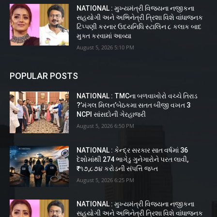
NATIONAL : મુખ્યમંત્રી વિજયના નજીકના
સહયોગી અને અભિનેત્રી ત્રિશા વિશે વાંધાજનક
ટિપ્પણી કરનાર ઉદયનિધિ સ્ટાલિન ૮ કલાક બાદ
મુક્ત કરવામાં આવ્યા
August 5, 2026 5:10 PM
POPULAR POSTS
NATIONAL : TMCના બળવાખોરો વચ્ચે તિરાડ
?’મંગલ મિલન’બેઠકમા સતત બીજી વખત 3
NCPI સાંસદોની ગેરહાજરી
August 5, 2026 6:50 PM
NATIONAL : કેન્દ્ર સરકાર સાત વર્ષમાં 36
દેશોમાંથી 274 ભાગેડુ ગુનેગારોને પરત લાવી,
₹૧૭,૮૭૪ કરોડની સંપત્તિ જપ્ત
August 5, 2026 6:25 PM
NATIONAL : મુખ્યમંત્રી વિજયના નજીકના
સહયોગી અને અભિનેત્રી ત્રિશા વિશે વાંધાજનક