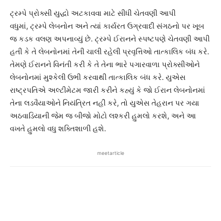
ટ્રમ્પે પ્રોક્સી યુદ્ધો અટકાવવા માટે સીધી ચેતવણી આપી
વધુમાં, ટ્રમ્પે લેબનોન અને ત્યાં કાર્યરત ઉગ્રવાદી સંગઠનો પર ખૂબ
જ કડક વલણ અપનાવ્યું છે. ટ્રમ્પે ઈરાનને સ્પષ્ટપણે ચેતવણી આપી
હતી કે તે લેબનોનમાં તેની ચાલી રહેલી પ્રવૃત્તિઓ તાત્કાલિક બંધ કરે.
તેમણે ઈરાનને વિનંતી કરી કે તે તેના ભારે પગારવાળા પ્રોક્સીઓને
લેબનોનમાં મુશ્કેલી ઉભી કરવાથી તાત્કાલિક બંધ કરે. યુએસ
રાષ્ટ્રપતિએ અલ્ટીમેટમ જારી કરીને કહ્યું કે જો ઈરાન લેબનોનમાં
તેના લડવૈયાઓને નિયંત્રિત નહીં કરે, તો યુએસ તેહરાન પર ગયા
અઠવાડિયાની જેમ જ બીજો મોટો લશ્કરી હુમલો કરશે, અને આ
વખતે હુમલો વધુ શક્તિશાળી હશે.
meetarticle