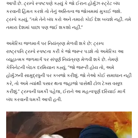
આપી છે. ટ્રમ્પે સ્પષ્ટપણે કહ્યું કે જો ઈરાન હોર્મુઝ સ્ટ્રેટ બંધ
કરવાની હિંમત કરશે તો તેનું અસ્તિત્વ જ જોખમમાં મુકાઈ જશે.
ટ્રમ્પે કહ્યું, “તમે તેને બંધ કરો અને તમારો કોઈ દેશ બચશે નહીં. તમે
તમારા દેશમાં પાછા પણ જઈ શકશો નહીં.”
અમેરિકા જળમાર્ગ પર નિયંત્રણ મેળવી શકે છે: ટ્રમ્પ
રાષ્ટ્રપતિ ટ્રમ્પે સ્પષ્ટતા કરી કે જો જરૂર પડશે તો અમેરિકા આ ​​
વ્યૂહાત્મક જળમાર્ગ પર સંપૂર્ણ નિયંત્રણ મેળવી શકે છે. તેમણે
કેબિનેટની બેઠક દરમિયાન કહ્યું, “જો જરૂરી હોય તો, અમે
હોર્મુઝની સામુદ્રધુની પર કબજો કરીશું. જો તેઓ કોઈ સમાધાન નહીં
કરે, તો અમે ત્યાંથી પસાર થતા જહાજો પાસેથી ટોલ ટેક્સ વસૂલ
કરીશું.” ટ્રમ્પની ધમકી પહેલા, ઈરાને આ મહત્વપૂર્ણ દરિયાઈ માર્ગ
બંધ કરવાની ધમકી આપી હતી.