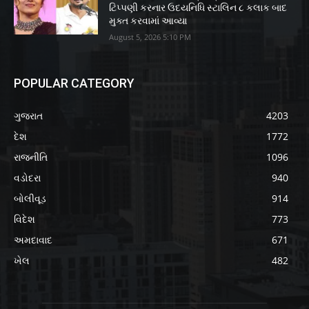
ટિપ્પણી કરનાર ઉદયનિધિ સ્ટાલિન ૮ કલાક બાદ
મુક્ત કરવામાં આવ્યા
August 5, 2026 5:10 PM
POPULAR CATEGORY
ગુજરાત
4203
દેશ
1772
રાજનીતિ
1096
વડોદરા
940
બોલીવૂડ
914
વિદેશ
773
અમદાવાદ
671
ખેલ
482