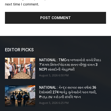
next time I comment.
EDITOR PICKS
NATIONAL : TMCના બળવાખોરો વચ્ચે તિરાડ
?’મંગલ મિલન’બેઠકમા સતત બીજી વખત 3
NCPI સાંસદોની ગેરહાજરી
August 5, 2026 6:50 PM
NATIONAL : કેન્દ્ર સરકાર સાત વર્ષમાં 36
દેશોમાંથી 274 ભાગેડુ ગુનેગારોને પરત લાવી,
₹૧૭,૮૭૪ કરોડની સંપત્તિ જપ્ત
August 5, 2026 6:25 PM