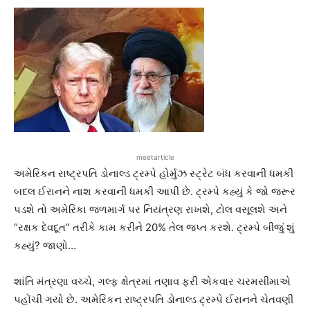
meetarticle
અમેરિકન રાષ્ટ્રપતિ ડોનાલ્ડ ટ્રમ્પે હોર્મુઝ સ્ટ્રેટ બંધ કરવાની ધમકી
બદલ ઈરાનને નાશ કરવાની ધમકી આપી છે. ટ્રમ્પે કહ્યું કે જો જરૂર
પડશે તો અમેરિકા જળમાર્ગ પર નિયંત્રણ રાખશે, ટોલ વસૂલશે અને
“રક્ષક દેવદૂત” તરીકે કામ કરીને 20% તેલ જપ્ત કરશે. ટ્રમ્પે બીજું શું
કહ્યું? જાણો…
શાંતિ મંત્રણા વચ્ચે, ગલ્ફ ક્ષેત્રમાં તણાવ ફરી એકવાર ચરમસીમાએ
પહોંચી ગયો છે. અમેરિકન રાષ્ટ્રપતિ ડોનાલ્ડ ટ્રમ્પે ઈરાનને ચેતવણી