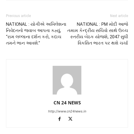
Previous article
Next article
NATIONAL : યોગીએ અખિલેશના
NATIONAL : PM મોદી આજે
નિવેદનનો જવાબ આપતા કહ્યું,
તમામ કેન્દ્રીય સચિવો સાથે ઉચ્ચ
“રામ લલ્લાના દર્શન કરો, કદાચ
સ્તરીય બેઠક યોજશે, 2047 સુધી
તમને ભાન આવશે.”
વિકસિત ભારત પર થશે ચર્ચા
CN 24 NEWS
http://www.cn24news.in