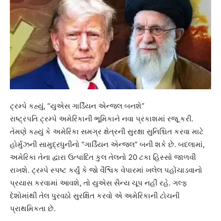
ટ્રમ્પે કહ્યું, “યુએસ ગાર્ડિયન એન્જલ બનશે”
રાષ્ટ્રપતિ ટ્રમ્પે અમેરિકાની ભૂમિકાને નવા પ્રકાશમાં રજૂ કરી.
તેમણે કહ્યું કે અમેરિકા સમગ્ર ક્ષેત્રની સુરક્ષા સુનિશ્ચિત કરવા માટે
હોર્મુઝની સામુદ્રધુનીનો “ગાર્ડિયન એન્જલ” બની શકે છે. બદલામાં,
અમેરિકા તેના દ્વારા ઉત્પાદિત કુલ તેલનો 20 ટકા હિસ્સો જાળવી
રાખશે. ટ્રમ્પે સ્પષ્ટ કર્યું કે જો વૈશ્વિક વેપારમાં ખલેલ પહોંચાડવાનો
પ્રયાસ કરવામાં આવશે, તો યુએસ સૈન્ય ચૂપ નહીં રહે. ગલ્ફ
દેશોમાંથી તેલ પુરવઠો સુરક્ષિત કરવો એ અમેરિકાની ટોચની
પ્રાથમિકતા છે.