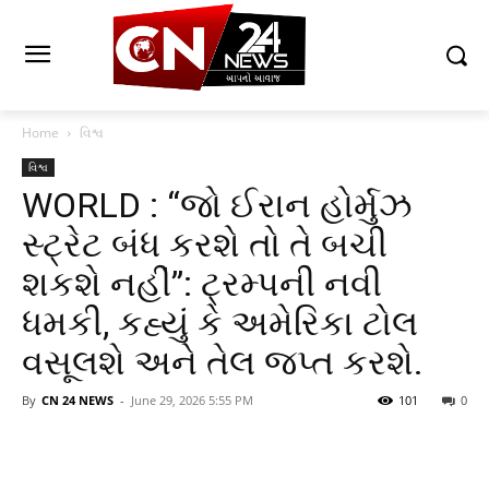
Home
વિશ્વ
વિશ્વ
WORLD : “જો ઈરાન હોર્મુઝ
સ્ટ્રેટ બંધ કરશે તો તે બચી
શકશે નહીં”: ટ્રમ્પની નવી
ધમકી, કહ્યું કે અમેરિકા ટોલ
વસૂલશે અને તેલ જપ્ત કરશે.
By
CN 24 NEWS
-
June 29, 2026 5:55 PM
101
0