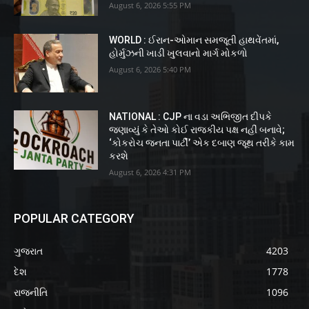
August 6, 2026 5:55 PM
WORLD : ઈરાન-ઓમાન સમજૂતી હાથવેંતમાં,
હોર્મુઝની ખાડી ખુલવાનો માર્ગ મોકળો
August 6, 2026 5:40 PM
NATIONAL : CJP ના વડા અભિજીત દીપકે
જણાવ્યું કે તેઓ કોઈ રાજકીય પક્ષ નહીં બનાવે;
‘કોકરોચ જનતા પાર્ટી’ એક દબાણ જૂથ તરીકે કામ
કરશે
August 6, 2026 4:31 PM
POPULAR CATEGORY
ગુજરાત
4203
દેશ
1778
રાજનીતિ
1096