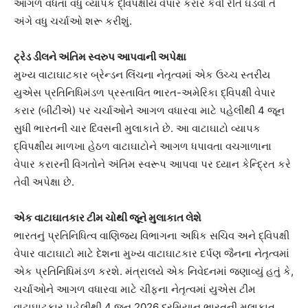
આગળ વધતા વધુ વ્યાપક દ્વિપક્ષીય વેપાર કરાર કેવી રીતે ઘડવો તે
અંગે વધુ ચર્ચાઓ શરૂ કરીશું.
ટ્રેડ ડીલને અંતિમ સ્વરુપ આપવાની અપેક્ષા
મુખ્ય વાટાઘાટકાર બ્રેન્ડન લિંચના નેતૃત્વમાં એક ઉચ્ચ સ્તરીય
યુએસ પ્રતિનિધિમંડળ પ્રસ્તાવિત ભારત-અમેરિકા દ્વિપક્ષી વેપાર
કરાર (બીટીએ) પર ચર્ચાઓને આગળ વધારવા માટે પહેલીથી 4 જૂન
સુધી ભારતની ચાર દિવસની મુલાકાતે છે. આ વાટાઘાટો વ્યાપક
દ્વિપક્ષીય માળખા હેઠળ વાટાઘાટોને આગળ ધપાવતા વચગાળાના
વેપાર કરારની વિગતોને અંતિમ સ્વરૂપ આપવા પર ધ્યાન કેન્દ્રિત કરે
તેવી અપેક્ષા છે.
એક વાટાઘાતકાર ટીમ ચોથી જૂને મુલાકાત લેશે
ભારતનું પ્રતિનિધિત્વ વાણિજ્ય વિભાગના અધિક સચિવ અને દ્વિપક્ષી
વેપાર વાટાઘાટો માટે દેશના મુખ્ય વાટાઘાટકાર દર્પણ જૈનના નેતૃત્વમાં
એક પ્રતિનિધિમંડળ કરશે. મંત્રાલયે એક નિવેદનમાં જણાવ્યું હતું કે,
ચર્ચાઓને આગળ વધારવા માટે ચીફના નેતૃત્વમાં યુએસ ટીમ
વાટાઘાટકાર પહેલીથી 4 જૂન 2026 દરમિયાન ભારતની મુલાકાત