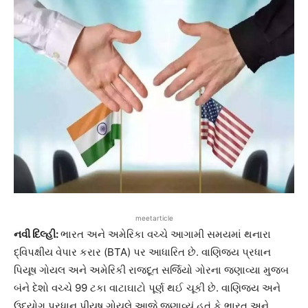
meetarticle
નવી દિલ્હી:
ભારત અને અમેરિકા વચ્ચે આગામી સમયમાં થનારા
દ્વિપક્ષીય વેપાર કરાર (BTA) પર આધારિત છે. વાણિજ્ય પ્રધાન
પિયૂષ ગોયલ અને અમેરિકી રાજદૂત સર્જિયો ગોરના જણાવ્યા મુજબ
બંને દેશો વચ્ચે 99 ટકા વાટાઘાટો પૂર્ણ થઈ ચૂકી છે. વાણિજ્ય અને
ઉદ્યોગ પ્રધાન પીયૂષ ગોયલે આજે જણાવ્યું હતું કે ભારત અને