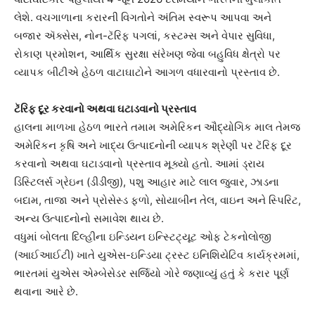
લેશે. વચગાળાના કરારની વિગતોને અંતિમ સ્વરૂપ આપવા અને
બજાર ઍક્સેસ, નોન-ટૅરિફ પગલાં, કસ્ટમ્સ અને વેપાર સુવિધા,
રોકાણ પ્રમોશન, આર્થિક સુરક્ષા સંરેખણ જેવા બહુવિધ ક્ષેત્રો પર
વ્યાપક બીટીએ હેઠળ વાટાઘાટોને આગળ વધારવાનો પ્રસ્તાવ છે.
ટૅરિફ દૂર કરવાનો અથવા ઘટાડવાનો પ્રસ્તાવ
હાલના માળખા હેઠળ ભારતે તમામ અમેરિકન ઔદ્યોગિક માલ તેમજ
અમેરિકન કૃષિ અને ખાદ્ય ઉત્પાદનોની વ્યાપક શ્રેણી પર ટૅરિફ દૂર
કરવાનો અથવા ઘટાડવાનો પ્રસ્તાવ મૂક્યો હતો. આમાં ડ્રાય
ડિસ્ટિલર્સ ગ્રેઇન (ડીડીજી), પશુ આહાર માટે લાલ જુવાર, ઝાડના
બદામ, તાજા અને પ્રોસેસ્ડ ફળો, સોયાબીન તેલ, વાઇન અને સ્પિરિટ,
અન્ય ઉત્પાદનોનો સમાવેશ થાય છે.
વધુમાં બોલતા દિલ્હીના ઇન્ડિયન ઇન્સ્ટિટ્યૂટ ઓફ ટેકનોલોજી
(આઈઆઈટી) ખાતે યુએસ-ઇન્ડિયા ટ્રસ્ટ ઇનિશિયેટિવ કાર્યક્રમમાં,
ભારતમાં યુએસ એમ્બેસેડર સર્જિયો ગોરે જણાવ્યું હતું કે કરાર પૂર્ણ
થવાના આરે છે.