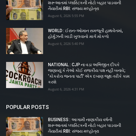
શરૂઆતમાં પ્લાસ્ટિકની નોટો બહાર પાડવાની
તૈયારીમાં RBI: સંજય મલ્હોત્રા
August 6, 2026 5:55 PM
WORLD : ઈરાન-ઓમાન સમજૂતી હાથવેંતમાં,
હોર્મુઝની ખાડી ખુલવાનો માર્ગ મોકળો
August 6, 2026 5:40 PM
NATIONAL : CJP ના વડા અભિજીત દીપકે
જણાવ્યું કે તેઓ કોઈ રાજકીય પક્ષ નહીં બનાવે;
‘કોકરોચ જનતા પાર્ટી’ એક દબાણ જૂથ તરીકે કામ
કરશે
August 6, 2026 4:31 PM
POPULAR POSTS
BUSINESS : આગામી નાણાકીય વર્ષની
શરૂઆતમાં પ્લાસ્ટિકની નોટો બહાર પાડવાની
તૈયારીમાં RBI: સંજય મલ્હોત્રા