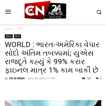
Home
વિદેશ
વિદેશ
વિશ્વ
WORLD : ભારત-અમેરિકા વેપાર
સોદો અંતિમ તબક્કામાં; યુએસ
રાજદૂતે કહ્યું કે 99% કરાર
ફાઇનલ માત્ર 1% કામ બાકી છે
By
CN 24 NEWS
-
June 30, 2026 2:11 PM
123
0