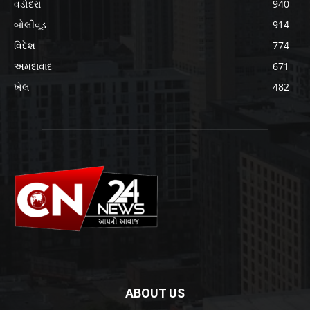
વડોદરા
940
બોલીવૂડ
914
વિદેશ
774
અમદાવાદ
671
ખેલ
482
ABOUT US