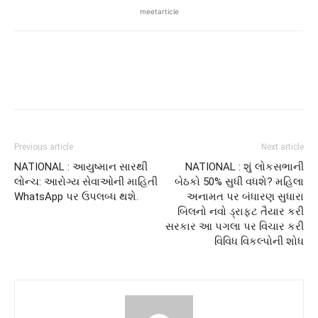
meetarticle
Previous article
Next article
NATIONAL : આયુષ્માન સારથી
NATIONAL : શું લોકસભાની
લોન્ચ: આરોગ્ય સેવાઓની માહિતી
બેઠકો 50% સુધી વધશે? મહિલા
WhatsApp પર ઉપલબ્ધ થશે.
અનામત પર બંધારણ સુધારા
બિલનો નવો ડ્રાફ્ટ તૈયાર કરી
સરકાર આ પગલા પર વિચાર કરી
વિવિધ વિકલ્પોની શોધ