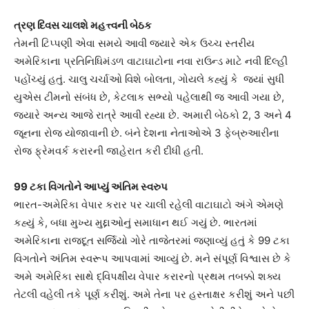
ત્રણ દિવસ ચાલશે મહત્ત્વની બેઠક
તેમની ટિપ્પણી એવા સમયે આવી જ્યારે એક ઉચ્ચ સ્તરીય
અમેરિકાના પ્રતિનિધિમંડળ વાટાઘાટોના નવા રાઉન્ડ માટે નવી દિલ્હી
પહોંચ્યું હતું. ચાલુ ચર્ચાઓ વિશે બોલતા, ગોયલે કહ્યું કે જ્યાં સુધી
યુએસ ટીમનો સંબંધ છે, કેટલાક સભ્યો પહેલાથી જ આવી ગયા છે,
જ્યારે અન્ય આજે રાત્રે આવી રહ્યા છે. અમારી બેઠકો 2, 3 અને 4
જૂનના રોજ યોજાવાની છે. બંને દેશના નેતાઓએ 3 ફેબ્રુઆરીના
રોજ ફ્રેમવર્ક કરારની જાહેરાત કરી દીધી હતી.
99 ટકા વિગતોને આપ્યું અંતિમ સ્વરુપ
ભારત-અમેરિકા વેપાર કરાર પર ચાલી રહેલી વાટાઘાટો અંગે એમણે
કહ્યું કે, બધા મુખ્ય મુદ્દાઓનું સમાધાન થઈ ગયું છે. ભારતમાં
અમેરિકાના રાજદૂત સર્જિયો ગોરે તાજેતરમાં જણાવ્યું હતું કે 99 ટકા
વિગતોને અંતિમ સ્વરૂપ આપવામાં આવ્યું છે. મને સંપૂર્ણ વિશ્વાસ છે કે
અમે અમેરિકા સાથે દ્વિપક્ષીય વેપાર કરારનો પ્રથમ તબક્કો શક્ય
તેટલી વહેલી તકે પૂર્ણ કરીશું. અમે તેના પર હસ્તાક્ષર કરીશું અને પછી