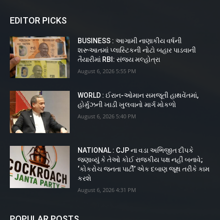
EDITOR PICKS
BUSINESS : આગામી નાણાકીય વર્ષની
શરૂઆતમાં પ્લાસ્ટિકની નોટો બહાર પાડવાની
તૈયારીમાં RBI: સંજય મલ્હોત્રા
August 6, 2026 5:55 PM
WORLD : ઈરાન-ઓમાન સમજૂતી હાથવેંતમાં,
હોર્મુઝની ખાડી ખુલવાનો માર્ગ મોકળો
August 6, 2026 5:40 PM
NATIONAL : CJP ના વડા અભિજીત દીપકે
જણાવ્યું કે તેઓ કોઈ રાજકીય પક્ષ નહીં બનાવે;
‘કોકરોચ જનતા પાર્ટી’ એક દબાણ જૂથ તરીકે કામ
કરશે
August 6, 2026 4:31 PM
POPULAR POSTS