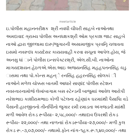
meetarticle
ઇ.પોલીસ મહાનનરીક્ષક શ્રી નવધી ચૌધરી સાહબે નાઓતથા
અમદાવાદ ગ્રામ્ય પોલીસ અનધક્ષકશ્રી ઓમ પ્રકાશ જાટ સાહબે
નાઓ દ્વારા જીલ્લામા દારૂ/જુગારની અસામાજીક પ્રવનૃિ ચલાવતા
ઇસમો નવરૂધ્ધ કાયદેસર કાયયવાહી કરવા સચૂના આપેલ હોય, જે
અનસુ ધાં ાને પોલીસ ઇન્સપેક્ટરશ્રી, એલ.સી.બી. નાઓના
માગયદશયન હેઠળએ.એસ.આઇ અજયનસિંહ મહહપતનસિંહ ચડુ
ાસમા તથા પો.કોન્સ મહન્ે રનસિંહ હહરનસિંહ સોલકાં ી
નાઓને મળેલ ચોક્કસ બાતમી આધારે સાણાંદ પોલીસ સ્ટેશન
નવસ્તારનામોજે લેખાંબાગામ બસ સ્ટેન્ડની બાજુમાાં આવેલ આરોપી
નરેશભાઇ કાશીરામભાઇ કોળી પટેલના રહેણાાંક ઘરમાાંથી પૈસાપિા વડે
પૈસાની હારજીતનો તીનપિીનો જુગાર રમી રમાડતા અંગજડતી માાંથી
મળી આવેલ રોકડ રૂપીયા- ૨,૫૮,૦૦૦/- તથાદાવ ઉપરથી રોકડ
રૂપીય- ૨૨,૦૦૦/- તથા નાળનાાં રોકડરૂપીયા-૨૭,૦૦૦/- મળી કુલ
રોકડ રૂ.-૩,૦૭,૦૦૦/- તથામો.ફોન નાંગ-૧હક.રૂ.૧,૪૦,૦૦૦/- તથા