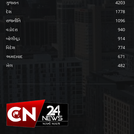
ગુજરાત
4203
દેશ
1778
રાજનીતિ
1096
વડોદરા
940
બોલીવૂડ
914
વિદેશ
774
અમદાવાદ
671
ખેલ
482