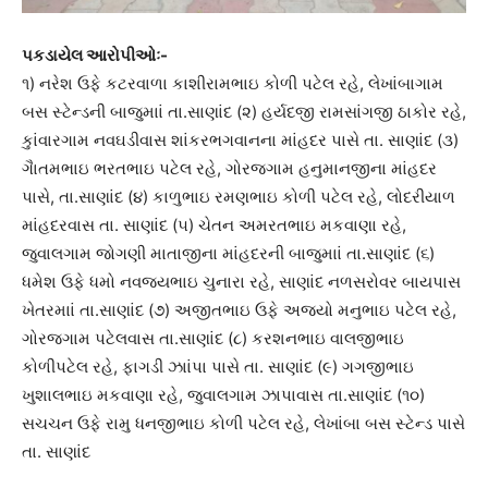
પકડાયેલ આરોપીઓઃ-
૧) નરેશ ઉફે કટરવાળા કાશીરામભાઇ કોળી પટેલ રહે, લેખાંબાગામ
બસ સ્ટેન્ડની બાજુમાાં તા.સાણાંદ (૨) હર્યદજી રામસાંગજી ઠાકોર રહે,
કુાંવારગામ નવઘડીવાસ શાંકરભગવાનના માંહદર પાસે તા. સાણાંદ (૩)
ગૈાતમભાઇ ભરતભાઇ પટેલ રહે, ગોરજગામ હનુમાનજીના માંહદર
પાસે, તા.સાણાંદ (૪) કાળુભાઇ રમણભાઇ કોળી પટેલ રહે, લોદરીયાળ
માંહદરવાસ તા. સાણાંદ (૫) ચેતન અમરતભાઇ મકવાણા રહે,
જુવાલગામ જોગણી માતાજીના માંહદરની બાજુમાાં તા.સાણાંદ (૬)
ધમેશ ઉફે ધમો નવજયભાઇ ચુનારા રહે, સાણાંદ નળસરોવર બાયપાસ
ખેતરમાાં તા.સાણાંદ (૭) અજીતભાઇ ઉફે અજયો મનુભાઇ પટેલ રહે,
ગોરજગામ પટેલવાસ તા.સાણાંદ (૮) કરશનભાઇ વાલજીભાઇ
કોળીપટેલ રહે, ફાગડી ઝાાંપા પાસે તા. સાણાંદ (૯) ગગજીભાઇ
ખુશાલભાઇ મકવાણા રહે, જુવાલગામ ઝાપાવાસ તા.સાણાંદ (૧૦)
સચચન ઉફે રામુ ધનજીભાઇ કોળી પટેલ રહે, લેખાંબા બસ સ્ટેન્ડ પાસે
તા. સાણાંદ