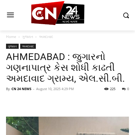
Home
ગુજરાત
અમદાવાદ
ગુજરાત
અમદાવાદ
AHMEDABAD : જુગારનો
ગણનાપાત્ર કેસ શોધી કાઢતી
અમદાવાદ ગ્રામ્ય, એલ.સી.બી.
By
CN 24 NEWS
-
August 10, 2025 4:29 PM
225
0