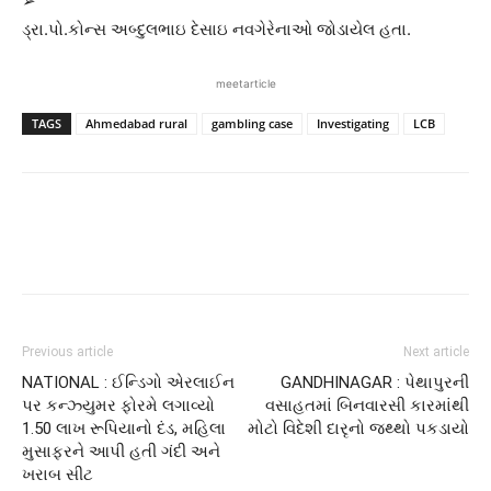
➢
ડ્રા.પો.કોન્સ અબ્દુલભાઇ દેસાઇ નવગેરેનાઓ જોડાયેલ હતા.
meetarticle
TAGS
Ahmedabad rural
gambling case
Investigating
LCB
Previous article
Next article
NATIONAL : ઈન્ડિગો એરલાઈન
GANDHINAGAR : પેથાપુરની
પર કન્ઝ્યુમર ફોરમે લગાવ્યો
વસાહતમાં બિનવારસી કારમાંથી
1.50 લાખ રૂપિયાનો દંડ, મહિલા
મોટો વિદેશી દારૃનો જથ્થો પકડાયો
મુસાફરને આપી હતી ગંદી અને
ખરાબ સીટ