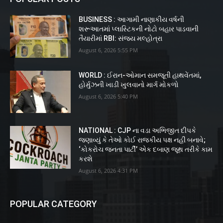
BUSINESS : આગામી નાણાકીય વર્ષની
શરૂઆતમાં પ્લાસ્ટિકની નોટો બહાર પાડવાની
તૈયારીમાં RBI: સંજય મલ્હોત્રા
August 6, 2026 5:55 PM
WORLD : ઈરાન-ઓમાન સમજૂતી હાથવેંતમાં,
હોર્મુઝની ખાડી ખુલવાનો માર્ગ મોકળો
August 6, 2026 5:40 PM
NATIONAL : CJP ના વડા અભિજીત દીપકે
જણાવ્યું કે તેઓ કોઈ રાજકીય પક્ષ નહીં બનાવે;
‘કોકરોચ જનતા પાર્ટી’ એક દબાણ જૂથ તરીકે કામ
કરશે
August 6, 2026 4:31 PM
POPULAR CATEGORY