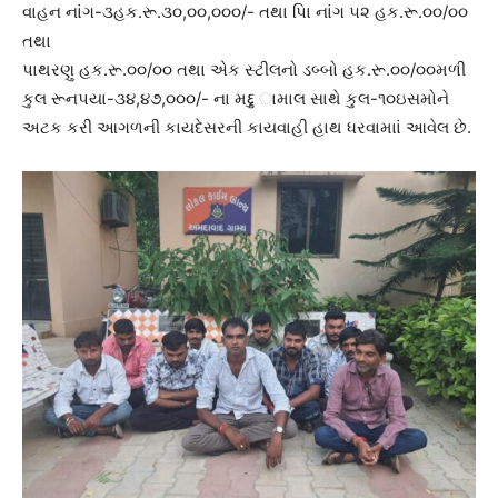
વાહન નાંગ-૩હક.રૂ.૩૦,૦૦,૦૦૦/- તથા પિા નાંગ ૫૨ હક.રૂ.૦૦/૦૦
તથા
પાથરણુ હક.રૂ.૦૦/૦૦ તથા એક સ્ટીલનો ડબ્બો હક.રૂ.૦૦/૦૦મળી
કુલ રૂનપયા-૩૪,૪૭,૦૦૦/- ના મદ્દુ ામાલ સાથે કુલ-૧૦ઇસમોને
અટક કરી આગળની કાયદેસરની કાયવાહી હાથ ધરવામાાં આવેલ છે.