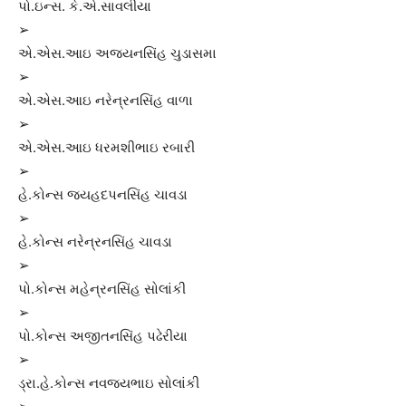
પો.ઇન્સ. કે.એ.સાવલીયા
➢
એ.એસ.આઇ અજયનસિંહ ચુડાસમા
➢
એ.એસ.આઇ નરેન્રનસિંહ વાળા
➢
એ.એસ.આઇ ધરમશીભાઇ રબારી
➢
હે.કોન્સ જયહદપનસિંહ ચાવડા
➢
હે.કોન્સ નરેન્રનસિંહ ચાવડા
➢
પો.કોન્સ મહેન્રનસિંહ સોલાંકી
➢
પો.કોન્સ અજીતનસિંહ પઢેરીયા
➢
ડ્રા.હે.કોન્સ નવજયભાઇ સોલાંકી