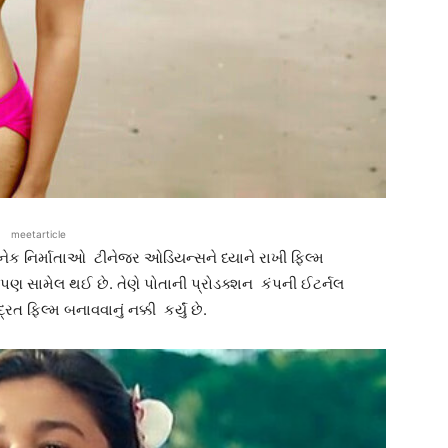
meetarticle
ક નિર્માતાઓ ટીનેજર ઓડિયન્સને ધ્યાને રાખી ફિલ્મ
 પણ સામેલ થઈ છે. તેણે પોતાની પ્રોડક્શન કંપની ઈટર્નલ
 ફિલ્મ બનાવવાનું નક્કી કર્યું છે.