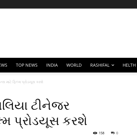
EWS
TOP NEWS
INDIA
WORLD
RASHIFAL
HELTH
માટે ફિલ્મ પ્રોડયૂસ કરશે
લિયા ટીનેજર
્મ પ્રોડયૂસ કરશે
158
0