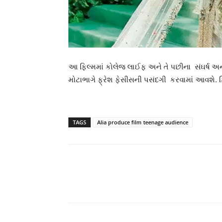
આ ફિલ્મમાં કોલેજ લાઈફ અને તે પછીના સંઘર્ષ અન
મોટાભાગે ફ્રેશ ફેસીસની પસંદગી કરવામાં આવશે. ફ
TAGS
Alia produce film teenage audience