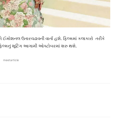
ે ઈમોશનલ ઉતારચઢાવની વાર્તા હશે. ફિલ્મમાં કલાકારો તરીકે
િલ્મનું શૂટિંગ આગામી ઓક્ટોબરમાં શરુ થશે.
meetarticle