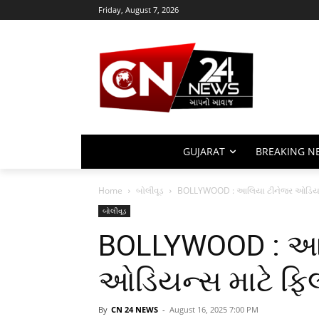
Friday, August 7, 2026
GUJARAT
BREAKING N
Home
બોલીવૂડ
BOLLYWOOD : આલિયા ટીનેજર ઓડિયન્સ 
બોલીવૂડ
BOLLYWOOD : આ
ઓડિયન્સ માટે ફિલ
By
CN 24 NEWS
-
August 16, 2025 7:00 PM