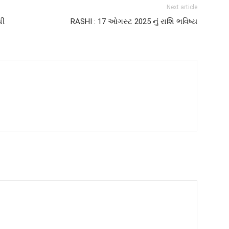
Next article
થી
RASHI : 17 ઓગસ્ટ 2025 નું રાશિ ભવિષ્ય