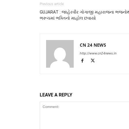
Previous article
GUJARAT : જાહેરવીર ગોગાજી મહારાજના ભજનો
ભરૂચમાં ભક્તિનો માહોલ છવાયો
CN 24 NEWS
http://www.cn24news.in
LEAVE A REPLY