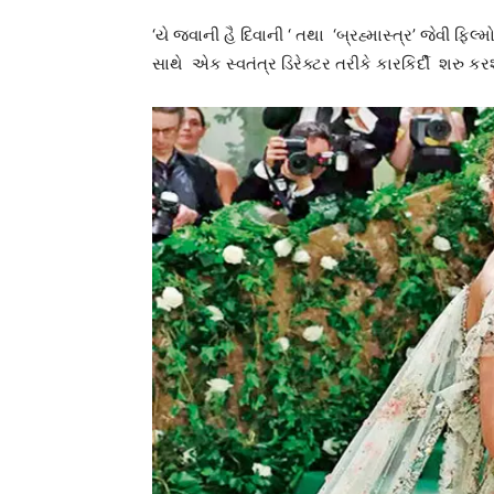
‘યે જવાની હૈ દિવાની ‘ તથા ‘બ્રહ્માસ્ત્ર’ જેવી ફ
સાથે એક સ્વતંત્ર ડિરેક્ટર તરીકે કારકિર્દી શરુ કરશ