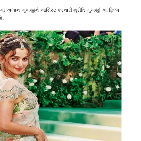
િલ્મોમાં અયાન મુખજીને આસિસ્ટ કરનારી શ્રીતિ મુખર્જી આ ફિલ્મ
ે.