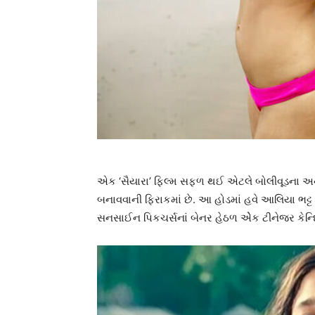
એક ‘સૈયારા’ ફિલ્મ સફળ થઈ એટલે બોલીવૂડના અને
બનાવવાની ફિરાકમાં છે. આ હોડમાં હવે આલિયા ભટ્ટ
સનસાઈન પિકચર્સનાં બેનર હેઠળ એેક ટીનેજર કેન્દ્રિત