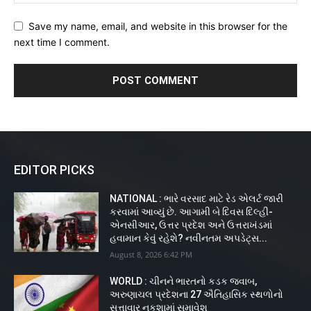
Save my name, email, and website in this browser for the
next time I comment.
EDITOR PICKS
NATIONAL : ભારે વરસાદ માટે રેડ એલર્ટ જારી
કરવામાં આવ્યું છે. આગામી બે દિવસ દિલ્હી-
એનસીઆર, ઉત્તર પ્રદેશ અને ઉત્તરાખંડમાં
હવામાન કેવું રહેશે? નવીનતમ અપડેટ્સ...
August 8, 2026 6:42 PM
WORLD : ચીનને ભારતનો કડક જવાબ,
અરુણાચલ પ્રદેશના 27 ઐતિહાસિક સ્થળોનો
સત્તાવાર નકશામાં સમાવેશ