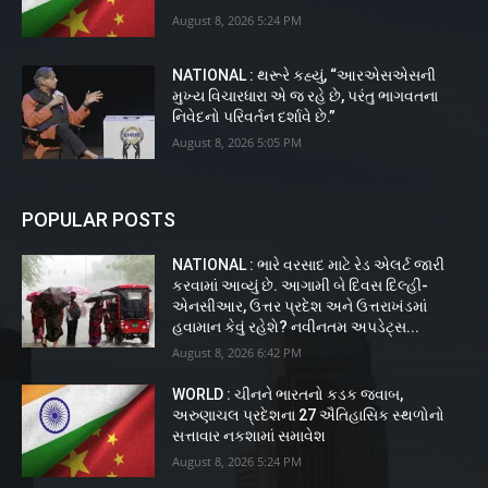
August 8, 2026 5:24 PM
NATIONAL : થરૂરે કહ્યું, “આરએસએસની
મુખ્ય વિચારધારા એ જ રહે છે, પરંતુ ભાગવતના
નિવેદનો પરિવર્તન દર્શાવે છે.”
August 8, 2026 5:05 PM
POPULAR POSTS
NATIONAL : ભારે વરસાદ માટે રેડ એલર્ટ જારી
કરવામાં આવ્યું છે. આગામી બે દિવસ દિલ્હી-
એનસીઆર, ઉત્તર પ્રદેશ અને ઉત્તરાખંડમાં
હવામાન કેવું રહેશે? નવીનતમ અપડેટ્સ...
August 8, 2026 6:42 PM
WORLD : ચીનને ભારતનો કડક જવાબ,
અરુણાચલ પ્રદેશના 27 ઐતિહાસિક સ્થળોનો
સત્તાવાર નકશામાં સમાવેશ
August 8, 2026 5:24 PM