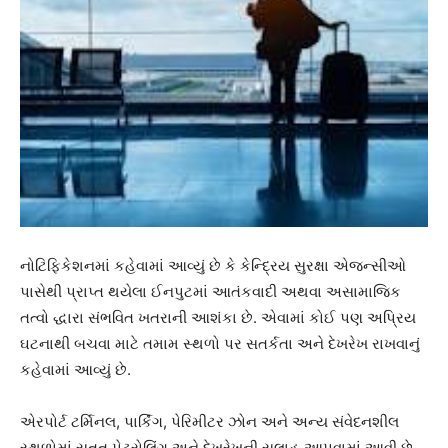
નોટિફિકેશનમાં કહેવામાં આવ્યું છે કે કેન્દ્રિય સુરક્ષા એજન્સીઓ
પાસેથી પ્રાપ્ત થયેલા ઈનપુટમાં આતંકવાદી અથવા અસામાજિક
તત્વો દ્ધારા સંભવિત ખતરાની આશંકા છે. એવામાં કોઈ પણ અપ્રિય
ઘટનાથી બચવા માટે તમામ સ્થળો પર સતર્કતા અને દેખરેખ રાખવાનું
કહેવામાં આવ્યું છે.
એરપોર્ટ ટર્મિનલ, પાર્કિંગ, પેરિમીટર ઝોન અને અન્ય સંવેદનશીલ
સ્થળોમાં સતત પેટ્રોલિંગ અને દેખરેખની સલાહ આપવામાં આવી છે.