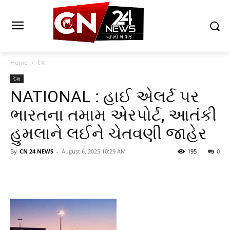
Home
દેશ
દેશ
NATIONAL : હાઈ એલર્ટ પર
ભારતના તમામ એરપોર્ટ, આતંકી
હુમલાને લઈને ચેતવણી જાહેર
By
CN 24 NEWS
-
August 6, 2025 10:29 AM
195
0