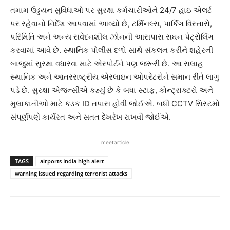
તમામ ઉડ્ડયન સુવિધાઓ પર સુરક્ષા કર્મચારીઓને 24/7 હાઇ એલર્ટ
પર રહેવાનો નિર્દેશ આપવામાં આવ્યો છે, ટર્મિનલ્સ, પાર્કિંગ વિસ્તારો,
પરિમિતિ અને અન્ય સંવેદનશીલ ઝોનની આસપાસ સઘન પેટ્રોલિંગ
કરવામાં આવે છે. સ્થાનિક પોલીસ દળો સાથે સંકલન કરીને શહેરની
બાજુમાં સુરક્ષા વધારવા માટે એરપોર્ટને પણ જરૂરી છે. આ સલાહ
સ્થાનિક અને આંતરરાષ્ટ્રીય એરલાઇન ઓપરેટરોને સમાન રીતે લાગુ
પડે છે. સુરક્ષા એજન્સીએ કહ્યું છે કે બધા સ્ટાફ, કોન્ટ્રાક્ટરો અને
મુલાકાતીઓ માટે કડક ID તપાસ હોવી જોઈએ. બધી CCTV સિસ્ટમો
સંપૂર્ણપણે કાર્યરત અને સતત દેખરેખ રાખવી જોઈએ.
meetarticle
TAGS
airports India high alert
warning issued regarding terrorist attacks