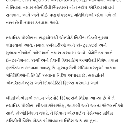
તે સિવાય તમામ સીસીટીવી સિસ્ટમને નોન સ્ટોપ એક્ટિવ મોડમાં
રાખવામાં આવે અને કોઈ પણ શંકાસ્પદ ગતિવિધિઓ જોવા મળે તો
તરત તેની તપાસ કરવામાં આવે.
સ્થાનિક પોલીસના સહયોગથી એરપોર્ટ સિટીસાઈડની સુરક્ષા
વધારવામાં આવે. તમામ કર્મચારીઓ અને કોન્ટ્રાક્ટરો અને
મુલાકાતીઓની ઓળખની તપાસ કરવામાં આવે. ડોમેસ્ટિક અને
ઈન્ટરનેશનલ કાર્ગો અને મેલની ક્લિયરિંગ અગાઉથી વિશેષ તપાસ
ફરજિયાત કરવામાં આવ્યું છે. મુસાફરોની સંદિગ્ધ વસ્તુઓ અથવા
ગતિવિધિઓની રિપોર્ટ કરવાના નિર્દેશ અપાયા છે. સમયાંતરે
એનાઉસમેન્ટ્સ અને સિક્યોરિટી ડ્રિલ્સ કરવામાં આવે.
બીસીએએસએ તમામ એરપોર્ટ ડિરેક્ટર્સને નિર્દેશ આપ્યા છે કે તે
સ્થાનિક પોલીસ, સીઆઇએસએફ, આઇબી અને અન્ય એજન્સીઓ
સાથે કોઓર્ડિનેશન વધારે. તે સિવાય એરલાઈન પેસેન્જર સર્વિસ
કમિટીની વિશેષ બેઠક બોલાવવાના નિર્દેશ અપાયા હતા.