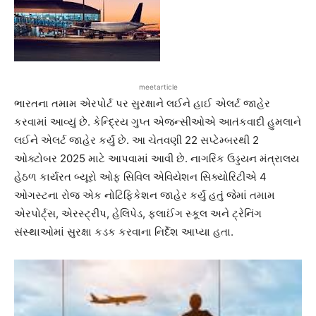
meetarticle
ભારતના તમામ એરપોર્ટ પર સુરક્ષાને લઈને હાઈ એલર્ટ જાહેર
કરવામાં આવ્યું છે. કેન્દ્રિય ગુપ્ત એજન્સીઓએ આતંકવાદી હુમલાને
લઈને એલર્ટ જાહેર કર્યું છે. આ ચેતવણી 22 સપ્ટેમ્બરથી 2
ઓક્ટોબર 2025 માટે આપવામાં આવી છે. નાગરિક ઉડ્ડયન મંત્રાલય
હેઠળ કાર્યરત બ્યૂરો ઓફ સિવિલ એવિયેશન સિક્યોરિટીએ 4
ઓગસ્ટના રોજ એક નોટિફિકેશન જાહેર કર્યું હતું જેમાં તમામ
એરપોર્ટ્સ, એરસ્ટ્રીપ, હેલિપેડ, ફ્લાઈંગ સ્કૂલ અને ટ્રેનિંગ
સંસ્થાઓમાં સુરક્ષા કડક કરવાના નિર્દેશ આપ્યા હતા.