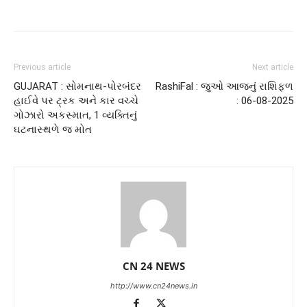
Previous article
Next article
GUJARAT : સોમનાથ-પોરબંદર
RashiFal : જુઓ આજનું રાશિફળ
હાઈવે પર ટ્રક અને કાર વચ્ચે
: 06-08-2025
ગોઝારો અકસ્માત, 1 વ્યક્તિનું
ઘટનાસ્થળે જ મોત
CN 24 NEWS
http://www.cn24news.in