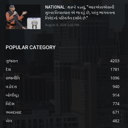
NATIONAL : થરૂરે કહ્યું, “આરએસએસની
મુખ્ય વિચારધારા એ જ રહે છે, પરંતુ ભાગવતના
નિવેદનો પરિવર્તન દર્શાવે છે.”
August 8, 2026 5:05 PM
POPULAR CATEGORY
ગુજરાત
4203
દેશ
1781
રાજનીતિ
1096
વડોદરા
940
બોલીવૂડ
914
વિદેશ
774
અમદાવાદ
671
ખેલ
482