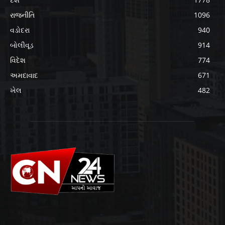
રાજનીતિ
1096
વડોદરા
940
બોલીવૂડ
914
વિદેશ
774
અમદાવાદ
671
ખેલ
482