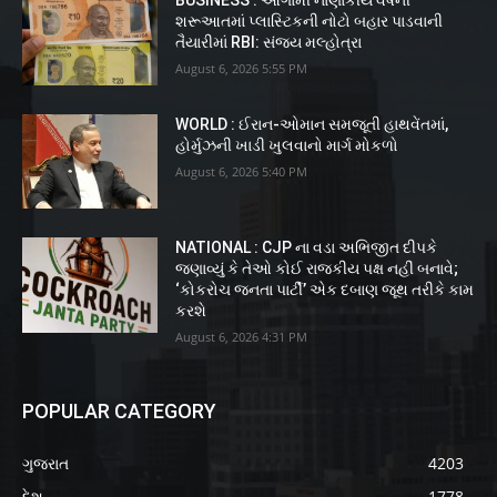
BUSINESS : આગામી નાણાકીય વર્ષની
શરૂઆતમાં પ્લાસ્ટિકની નોટો બહાર પાડવાની
તૈયારીમાં RBI: સંજય મલ્હોત્રા
August 6, 2026 5:55 PM
WORLD : ઈરાન-ઓમાન સમજૂતી હાથવેંતમાં,
હોર્મુઝની ખાડી ખુલવાનો માર્ગ મોકળો
August 6, 2026 5:40 PM
NATIONAL : CJP ના વડા અભિજીત દીપકે
જણાવ્યું કે તેઓ કોઈ રાજકીય પક્ષ નહીં બનાવે;
‘કોકરોચ જનતા પાર્ટી’ એક દબાણ જૂથ તરીકે કામ
કરશે
August 6, 2026 4:31 PM
POPULAR CATEGORY
ગુજરાત
4203
દેશ
1778