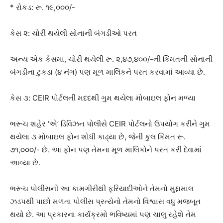
* રોકડ: રૂ. ૧૯,૦૦૦/-
કેસ ૨: ચોરી થયેલી સોનાની બંગડીઓ પરત
અન્ય એક કેસમાં, ચોરી થયેલી રૂ. ૨,૪૭,૪૦૦/-ની કિંમતની સોનાની
બંગડીના ટુકડા (૪ નંગ) પણ મૂળ માલિકને પરત કરવામાં આવ્યા છે.
કેસ ૩: CEIR પોર્ટલની મદદથી ગુમ થયેલા મોબાઇલ ફોન મળ્યા
ભરૂચ શહેર ‘એ’ ડિવિઝન પોલીસે CEIR પોર્ટલનો ઉપયોગ કરીને ગુમ
થયેલા ૩ મોબાઇલ ફોન શોધી કાઢ્યા છે, જેની કુલ કિંમત રૂ.
૭૧,૦૦૦/- છે. આ ફોન પણ તેમના મૂળ માલિકોને પરત કરી દેવામાં
આવ્યા છે.
ભરૂચ પોલીસની આ કામગીરીથી ફરિયાદીઓને તેમનો મુદ્દામાલ
ઝડપથી પાછો મળતા પોલીસ પ્રત્યેનો તેમનો વિશ્વાસ વધુ મજબૂત
થયો છે. આ પ્રકારના કાર્યક્રમો ભવિષ્યમાં પણ ચાલુ રહેશે તેમ