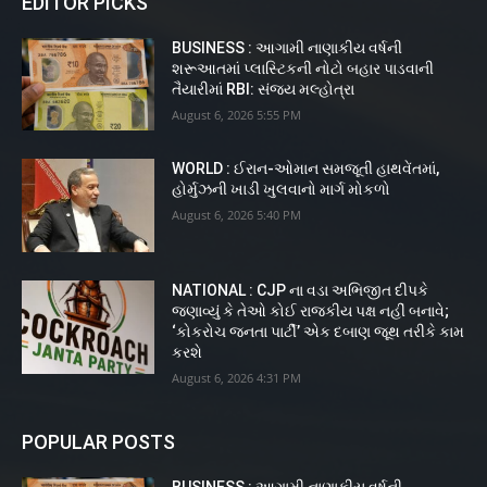
EDITOR PICKS
BUSINESS : આગામી નાણાકીય વર્ષની
શરૂઆતમાં પ્લાસ્ટિકની નોટો બહાર પાડવાની
તૈયારીમાં RBI: સંજય મલ્હોત્રા
August 6, 2026 5:55 PM
WORLD : ઈરાન-ઓમાન સમજૂતી હાથવેંતમાં,
હોર્મુઝની ખાડી ખુલવાનો માર્ગ મોકળો
August 6, 2026 5:40 PM
NATIONAL : CJP ના વડા અભિજીત દીપકે
જણાવ્યું કે તેઓ કોઈ રાજકીય પક્ષ નહીં બનાવે;
‘કોકરોચ જનતા પાર્ટી’ એક દબાણ જૂથ તરીકે કામ
કરશે
August 6, 2026 4:31 PM
POPULAR POSTS