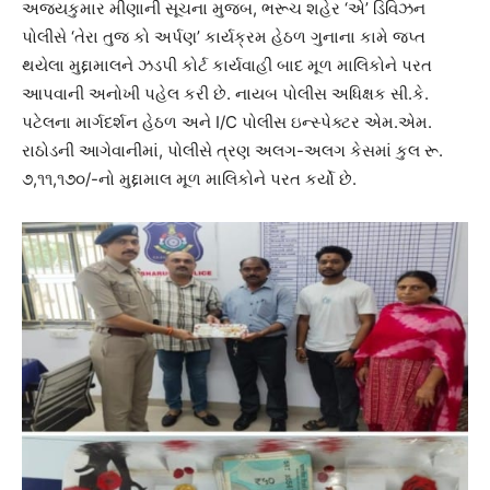
અજયકુમાર મીણાની સૂચના મુજબ, ભરૂચ શહેર ‘એ’ ડિવિઝન
પોલીસે ‘તેરા તુજ કો અર્પણ’ કાર્યક્રમ હેઠળ ગુનાના કામે જપ્ત
થયેલા મુદ્દામાલને ઝડપી કોર્ટ કાર્યવાહી બાદ મૂળ માલિકોને પરત
આપવાની અનોખી પહેલ કરી છે. નાયબ પોલીસ અધિક્ષક સી.કે.
પટેલના માર્ગદર્શન હેઠળ અને I/C પોલીસ ઇન્સ્પેક્ટર એમ.એમ.
રાઠોડની આગેવાનીમાં, પોલીસે ત્રણ અલગ-અલગ કેસમાં કુલ રૂ.
૭,૧૧,૧૭૦/-નો મુદ્દામાલ મૂળ માલિકોને પરત કર્યો છે.