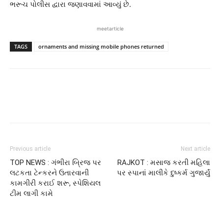
ભરૂચ પોલીસ દ્વારા જણાવવામાં આવ્યું છે.
meetarticle
TAGS
ornaments and missing mobile phones returned
Previous article
Next article
TOP NEWS : ગંભીરા બ્રિજ પર
RAJKOT : મસાજ કરતી મહિલા
લટકતા ટેન્કરને ઉતારવાની
પર સ્પાનાં માલીકે દુષ્કર્મ ગુજાર્યું
કામગીરી કરાઈ શરૂ, સ્પેશિયલ
ટીમ લાગી કામે