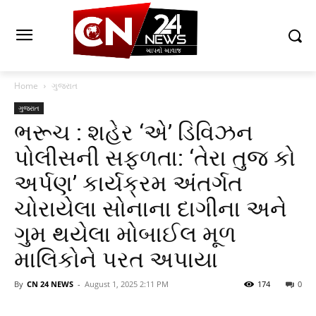
Home
ગુજરાત
ગુજરાત
ભરૂચ : શહેર ‘એ’ ડિવિઝન
પોલીસની સફળતા: ‘તેરા તુજ કો
અર્પણ’ કાર્યક્રમ અંતર્ગત
ચોરાયેલા સોનાના દાગીના અને
ગુમ થયેલા મોબાઈલ મૂળ
માલિકોને પરત અપાયા
By
CN 24 NEWS
-
August 1, 2025 2:11 PM
174
0