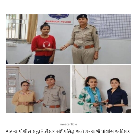
meetarticle
ભરૂચ પોલીસ મહાનિરીક્ષક સંદીપસિંહ અને ઇન્ચાર્જ પોલીસ અધિક્ષક