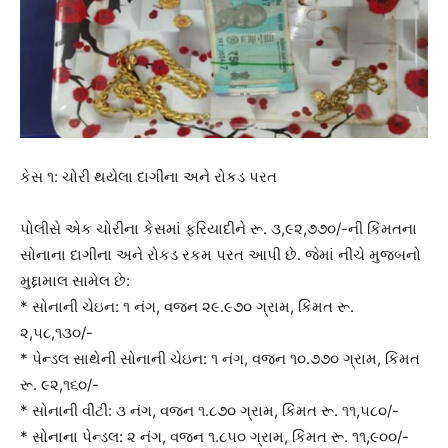
કેસ ૧: ચોરી થયેલા દાગીના અને રોકડ પરત
પોલીસે એક ચોરીના કેસમાં ફરિયાદીને રૂ. ૩,૯૨,૭૭૦/-ની કિંમતના
સોનાના દાગીના અને રોકડ રકમ પરત આપી છે. જેમાં નીચે મુજબનો
મુદ્દામાલ સામેલ છે:
* સોનાની ચેઇન: ૧ નંગ, વજન ૨૯.૯૭૦ ગ્રામ, કિંમત રૂ.
૨,૫૮,૧૩૦/-
* પેન્ડલ સાથેની સોનાની ચેઇન: ૧ નંગ, વજન ૧૦.૭૭૦ ગ્રામ, કિંમત
રૂ. ૯૨,૧૬૦/-
* સોનાની વીંટી: ૩ નંગ, વજન ૧.૮૭૦ ગ્રામ, કિંમત રૂ. ૧૧,૫૮૦/-
* સોનાના પેન્ડલ: ૨ નંગ, વજન ૧.૮૫૦ ગ્રામ, કિંમત રૂ. ૧૧,૯૦૦/-