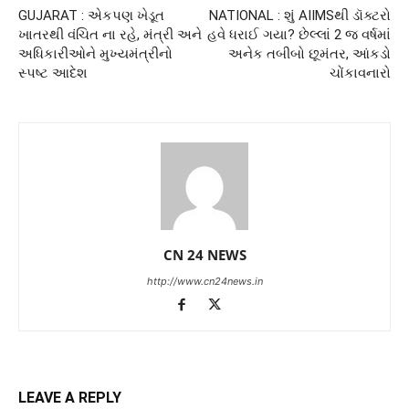
GUJARAT : એકપણ ખેડૂત
NATIONAL : શું AIIMSથી ડૉક્ટરો
ખાતરથી વંચિત ના રહે, મંત્રી અને
હવે ધરાઈ ગયા? છેલ્લાં 2 જ વર્ષમાં
અધિકારીઓને મુખ્યમંત્રીનો
અનેક તબીબો છૂમંતર, આંકડો
સ્પષ્ટ આદેશ
ચોંકાવનારો
CN 24 NEWS
http://www.cn24news.in
LEAVE A REPLY