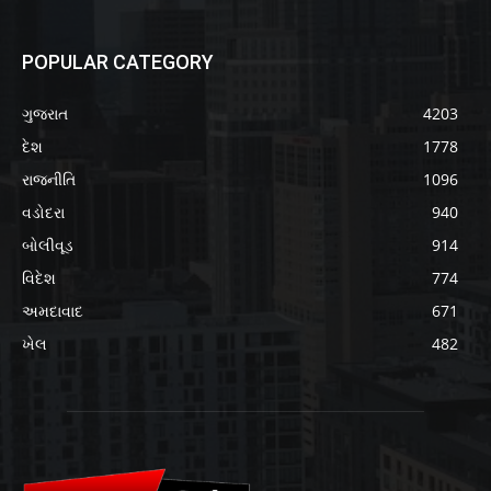
POPULAR CATEGORY
ગુજરાત
4203
દેશ
1778
રાજનીતિ
1096
વડોદરા
940
બોલીવૂડ
914
વિદેશ
774
અમદાવાદ
671
ખેલ
482