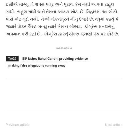
ઇસીએ માગ્યુ તો શપથ પત્ર અને પુરાવા કેમ નથી આપતા રાહુલ
ગાંધી. રાહુલ ગાંધી અને તેમના આંકડા ખોટા છે. બિહારમાં આ લોકો
પાસે કોઇ મુદ્દો નથી. તેઓ લોકતંત્રને નીચુ દેખાડે છે. વધુમાં કહ્યું કે
જ્યારે વોટર લિસ્ટ બન્યુ ત્યારે કેમ ન બોલ્યા. કોંગ્રેસ મતદારોનું
અપમાન કરી રહી છે. કોંગ્રેસ હારનું ઠીકરુ ચૂંચણી પંચ પર ફોડે છે.
meetarticle
TAGS
BJP lashes Rahul Gandhi providing evidence
making false allegations running away
Previous article
Next article