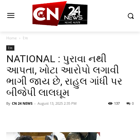
Home
દેશ
દેશ
NATIONAL : પુરાવા નથી
આપતા, ખોટા આરોપો લગાવી
ભાગી જાય છે, રાહુલ ગાંધી પર
બીજેપી લાલઘૂમ
By
CN 24 NEWS
-
August 13, 2025 2:35 PM
137
0