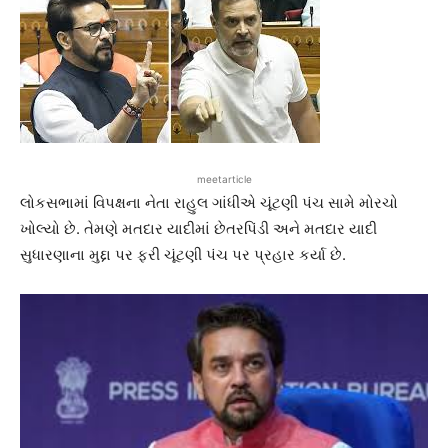
meetarticle
લોકસભામાં વિપક્ષના નેતા રાહુલ ગાંધીએ ચૂંટણી પંચ સામે મોરચો
ખોલ્યો છે. તેમણે મતદાર યાદીમાં છેતરપિંડી અને મતદાર યાદી
સુધારણાના મુદ્દા પર ફરી ચૂંટણી પંચ પર પ્રહાર કર્યા છે.