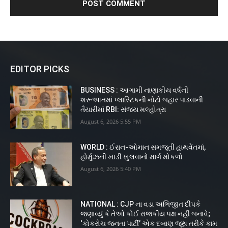
EDITOR PICKS
BUSINESS : આગામી નાણાકીય વર્ષની
શરૂઆતમાં પ્લાસ્ટિકની નોટો બહાર પાડવાની
તૈયારીમાં RBI: સંજય મલ્હોત્રા
August 6, 2026 5:55 PM
WORLD : ઈરાન-ઓમાન સમજૂતી હાથવેંતમાં,
હોર્મુઝની ખાડી ખુલવાનો માર્ગ મોકળો
August 6, 2026 5:40 PM
NATIONAL : CJP ના વડા અભિજીત દીપકે
જણાવ્યું કે તેઓ કોઈ રાજકીય પક્ષ નહીં બનાવે;
‘કોકરોચ જનતા પાર્ટી’ એક દબાણ જૂથ તરીકે કામ