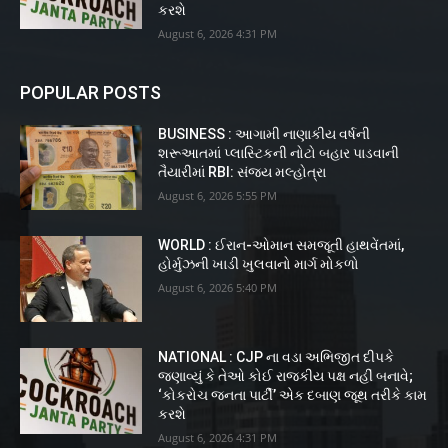
કરશે
August 6, 2026 4:31 PM
POPULAR POSTS
BUSINESS : આગામી નાણાકીય વર્ષની
શરૂઆતમાં પ્લાસ્ટિકની નોટો બહાર પાડવાની
તૈયારીમાં RBI: સંજય મલ્હોત્રા
August 6, 2026 5:55 PM
WORLD : ઈરાન-ઓમાન સમજૂતી હાથવેંતમાં,
હોર્મુઝની ખાડી ખુલવાનો માર્ગ મોકળો
August 6, 2026 5:40 PM
NATIONAL : CJP ના વડા અભિજીત દીપકે
જણાવ્યું કે તેઓ કોઈ રાજકીય પક્ષ નહીં બનાવે;
‘કોકરોચ જનતા પાર્ટી’ એક દબાણ જૂથ તરીકે કામ
કરશે
August 6, 2026 4:31 PM