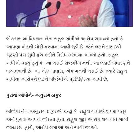
લોકસભામાં વિપક્ષના નેતા રાહુલ ગાંધીએ આરોપ લગાવ્યો હતો કે
આપણા વોટની ચોરી કરવામાં આવી રહી છે. જેને લઇને સંસદથી
ચૂંટણી પંચ સુધી કૂચ કરીને વિરોધ કરવામાં આવ્યો હતો. રાહુલ
ગાંધીએ કહ્યું હતું કે આ લડાઈ રાજકીય નથી. આ લડાઈ બંધારણને
બચાવવાની છે. આ એક માણસ, એક મતની લડાઈ છે. ત્યારે રાહુલ
ગાંધીના આરોપને લઇને બીજેપીએ પ્રતિક્રિયા આપી છે.
પુરાવા આપોને- અનુરાગ ઠાકુર
બીજેપી નેતા અનુરાગ ઠાકુરએ કહ્યું કે રાહુલ ગાંધીએ શપથ પત્ર
અને પુરાવા આપવા જોઇતા હતા. રાહુલ જુઠ્ઠા આરોપ લગાવીને ભાગી
જાય છે. હારો, આરોપ લગાઓ અને ભાગી જાઓ.