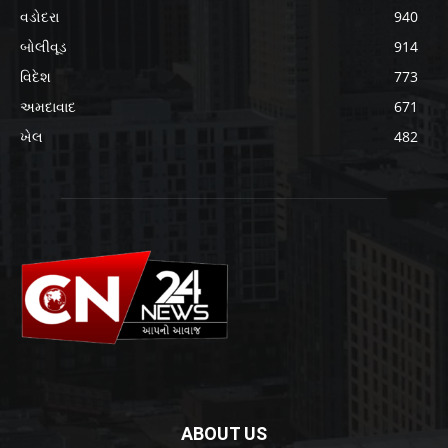
વડોદરા
940
બોલીવૂડ
914
વિદેશ
773
અમદાવાદ
671
ખેલ
482
ABOUT US