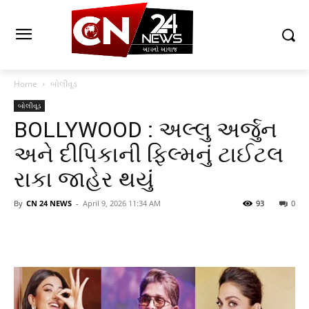
Home
બોલીવૂડ
બોલીવૂડ
BOLLYWOOD : અલ્લુ અર્જુન
અને દીપિકાની ફિલ્મનું ટાઈટલ
રાકા જાહેર થયુંં
By
CN 24 NEWS
-
April 9, 2026 11:34 AM
93
0