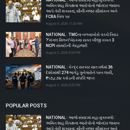
NATIONAL : આજે સંસદમાં મહા મુકાબલો:
અમિત શાહ વિપક્ષના આરોપોનો જોરદાર જવાબ
આપે તેવી શક્યતા; સૌની નજર સીમાંકન અને
FCRA બિલ પર
August 6, 2026 11:20 AM
NATIONAL : TMCના બળવાખોરો વચ્ચે તિરાડ
?’મંગલ મિલન’બેઠકમા સતત બીજી વખત 3
NCPI સાંસદોની ગેરહાજરી
August 5, 2026 6:50 PM
NATIONAL : કેન્દ્ર સરકાર સાત વર્ષમાં 36
દેશોમાંથી 274 ભાગેડુ ગુનેગારોને પરત લાવી,
₹૧૭,૮૭૪ કરોડની સંપત્તિ જપ્ત
August 5, 2026 6:25 PM
POPULAR POSTS
NATIONAL : આજે સંસદમાં મહા મુકાબલો:
અમિત શાહ વિપક્ષના આરોપોનો જોરદાર જવાબ
આપે તેવી શક્યતા; સૌની નજર સીમાંકન અને