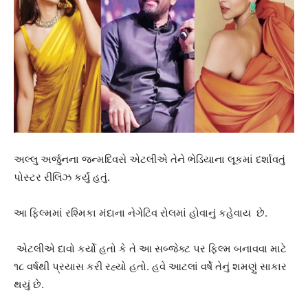
અલ્લુ અર્જુનના જન્મદિવસે એટલીએ તેને ભેડિયાના લૂકમાં દર્શાવતું
પોસ્ટર રીલિઝ કર્યું હતું.
આ ફિલ્મમાં રશ્મિકા મંદાના નેગેટિવ રોલમાં હોવાનું કહેવાય છે.
એટલીએ દાવો કર્યો હતો કે તે આ સબ્જેક્ટ પર ફિલ્મ બનાવવા માટે
૧૮ વર્ષથી પ્રયાસ કરી રહ્યો હતો. હવે આટલાં વર્ષે તેનું શમણું સાકાર
થયું છે.