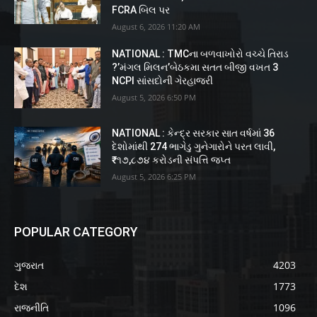
FCRA બિલ પર
August 6, 2026 11:20 AM
NATIONAL : TMCના બળવાખોરો વચ્ચે તિરાડ
?’મંગલ મિલન’બેઠકમા સતત બીજી વખત 3
NCPI સાંસદોની ગેરહાજરી
August 5, 2026 6:50 PM
NATIONAL : કેન્દ્ર સરકાર સાત વર્ષમાં 36
દેશોમાંથી 274 ભાગેડુ ગુનેગારોને પરત લાવી,
₹૧૭,૮૭૪ કરોડની સંપત્તિ જપ્ત
August 5, 2026 6:25 PM
POPULAR CATEGORY
ગુજરાત
4203
દેશ
1773
રાજનીતિ
1096