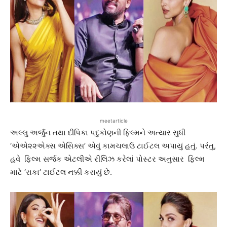
meetarticle
અલ્લુ અર્જુન તથા દીપિકા પદુકોણની ફિલ્મને અત્યાર સુધી
‘એએ૨૨એક્સ એસિક્સ’ એવું કામચલાઉ ટાઈટલ અપાયું હતું. પરંતુ,
હવે ફિલ્મ સર્જક એટલીએ રીલિઝ કરેલાં પોસ્ટર અનુસાર ફિલ્મ
માટે ‘રાકા’ ટાઈટલ નક્કી કરાયું છે.