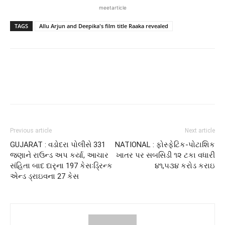
meetarticle
TAGS
Allu Arjun and Deepika's film title Raaka revealed
Previous article
Next article
GUJARAT : વડોદરા પોલીસે 331
NATIONAL : ફોસ્ફેટિક-પોટાશિક
જણાને રાઉન્ડ અપ કર્યા, આચાર
ખાતર પર સબસિડી ૧૨ ટકા વધારી
સંહિતા બાદ દારૃના 197 કેસઃડ્રિન્ક
૪૧,૫૩૪ કરોડ કરાઇ
એન્ડ ડ્રાઇવના 27 કેસ