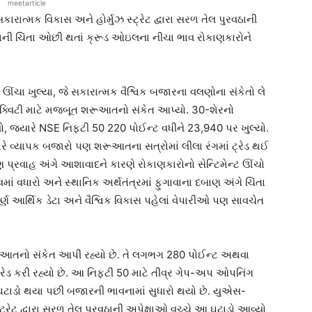
meetarticle
ાત્મક વિકાસ અને હોર્મુઝ સ્ટ્રેટ દ્વારા સરળ તેલ પુરવઠાની
વાની ચિંતા ઓછી થતાં ક્રૂડ ઓઇલના નીચા ભાવ રોકાણકારોને
ંચા ખુલ્યા, જે સકારાત્મક વૈશ્વિક બજારના વલણોના સંકેતો લે
્વિટી માટે મજબૂત શરૂઆતનો સંકેત આપ્યો. 30-શેરનો
યો, જ્યારે NSE નિફ્ટી 50 220 પોઈન્ટ વધીને 23,940 પર ખુલ્યો.
્યારે વ્યાપક બજારો પણ શરૂઆતના સત્રોમાં લીલા રંગમાં ટ્રેડ થઈ
ાણ પ્રવાહ અંગે આશાવાદને કારણે રોકાણકારોનો સેન્ટિમેન્ટ ઊંચો
વમાં વધારો અને સ્થાનિક અર્થતંત્રમાં ફુગાવાના દબાણ અંગે ચિંતા
ર્ણ આર્થિક ડેટા અને વૈશ્વિક વિકાસ પહેલાં વેપારીઓ પણ સાવચેત
આતનો સંકેત આપી રહ્યો છે. તે લગભગ 280 પોઈન્ટ અથવા
ડ કરી રહ્યો છે. આ નિફ્ટી 50 માટે તીવ્ર ગેપ-અપ ઓપનિંગ
ુ ઘટાડો થયા પછી બજારની ભાવનામાં સુધારો થયો છે. યુએસ-
ટ્રેટ દ્વારા સરળ તેલ પુરવઠાની અપેક્ષાઓ વચ્ચે આ ઘટાડો આવ્યો