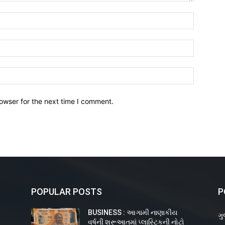
owser for the next time I comment.
POPULAR POSTS
P
BUSINESS : આગામી નાણાકીય
ગુ
વર્ષની શરૂઆતમાં પ્લાસ્ટિકની નોટો