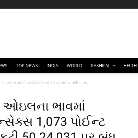
EWS
TOP NEWS
INDIA
WORLD
RASHIFAL
HELTH
વમાં નરમાઈને કારણે સેન્સેક્સ 1,073 પોઈન્ટ વધીને બંધ...
ડ ઓઇલના ભાવમાં
્સેક્સ 1,073 પોઈન્ટ
ફ્ટી 50 24,031 પર બંધ