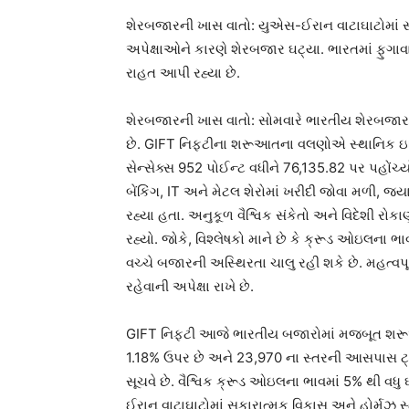
શેરબજારની ખાસ વાતો: યુએસ-ઈરાન વાટાઘાટોમાં સકાર
અપેક્ષાઓને કારણે શેરબજાર ઘટ્યા. ભારતમાં ફુગા
રાહત આપી રહ્યા છે.
શેરબજારની ખાસ વાતો: સોમવારે ભારતીય શેરબજાર ઊ
છે. GIFT નિફ્ટીના શરૂઆતના વલણોએ સ્થાનિક ઇક
સેન્સેક્સ 952 પોઈન્ટ વધીને 76,135.82 પર પહોંચ્
બેંકિંગ, IT અને મેટલ શેરોમાં ખરીદી જોવા મળી, જ
રહ્યા હતા. અનુકૂળ વૈશ્વિક સંકેતો અને વિદેશી રોક
રહ્યો. જોકે, વિશ્લેષકો માને છે કે ક્રૂડ ઓઇલના ભા
વચ્ચે બજારની અસ્થિરતા ચાલુ રહી શકે છે. મહત્વપૂ
રહેવાની અપેક્ષા રાખે છે.
GIFT નિફ્ટી આજે ભારતીય બજારોમાં મજબૂત શરૂ
1.18% ઉપર છે અને 23,970 ના સ્તરની આસપાસ ટ્રે
સૂચવે છે. વૈશ્વિક ક્રૂડ ઓઇલના ભાવમાં 5% થી વધ
ઈરાન વાટાઘાટોમાં સકારાત્મક વિકાસ અને હોર્મુઝ સ્