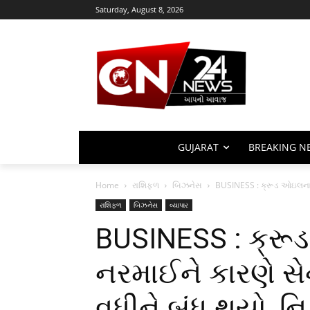
Saturday, August 8, 2026
GUJARAT
BREAKING N
Home
રાશિફળ
બિઝનેસ
BUSINESS : ક્રૂડ ઓઇલના ભા
રાશિફળ
બિઝનેસ
વ્યાપાર
BUSINESS : ક્રૂ
નરમાઈને કારણે સેન
વધીને બંધ થયો, નિ