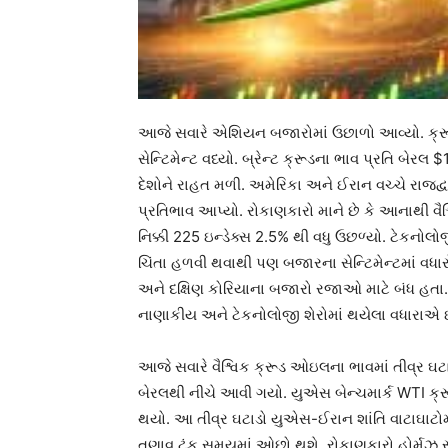
આજે સવારે એશિયન બજારોમાં ઉછાળો આવ્યો. ક્
સેન્ટિમેન્ટ વધ્યો. બ્રેન્ટ ક્રૂડના ભાવ પ્રતિ 
દેશોને રાહત મળી. અમેરિકા અને ઈરાન વચ્ચે રાજ
પ્રતિભાવ આપ્યો. રોકાણકારો માને છે કે આનાથી વ
નિક્કી 225 ઇન્ડેક્સ 2.5% થી વધુ ઉછળ્યો. ટેકનોલ
ચિંતા હળવી થવાથી પણ બજારના સેન્ટિમેન્ટમાં વધારો થ
અને દક્ષિણ કોરિયાના બજારો રજાઓ માટે બંધ હતા. 
નાણાકીય અને ટેકનોલોજી શેરોમાં થયેલા વધારાએ ઇન
આજે સવારે વૈશ્વિક ક્રૂડ ઓઇલના ભાવમાં તીવ્ર ઘટ
બેરલથી નીચે આવી ગયો. યુએસ બેન્ચમાર્ક WTI ક્
થયો. આ તીવ્ર ઘટાડો યુએસ-ઈરાન શાંતિ વાટાઘાટોમા
તણાવ ટૂંક સમયમાં ઓછો થશે. રોકાણકારો હોર્મુઝ સ્ટ