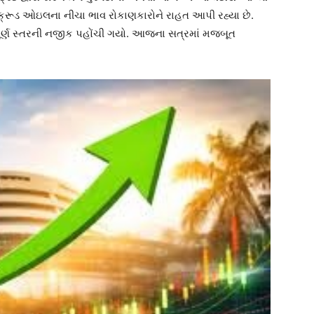
 ક્રૂડ ઓઇલના નીચા ભાવ રોકાણકારોને રાહત આપી રહ્યા છે.
ૂર્ણ સ્તરની નજીક પહોંચી ગયો. આજના સત્રમાં મજબૂત