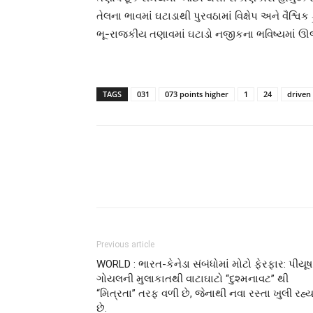
તેલના ભાવમાં ઘટાડાથી પુરવઠામાં વિક્ષેપ અને વૈશ્વિ
ભૂ-રાજકીય તણાવમાં ઘટાડો નજીકના ભવિષ્યમાં ઊર્જા
TAGS
031
073 points higher
1
24
driven
Previous article
WORLD : ભારત-કેનેડા સંબંધોમાં મોટો ફેરફાર: પીયૂષ
ગોયલની મુલાકાતથી વાટાઘાટો “દુશ્મનાવટ” થી
“મિત્રતા” તરફ વળી છે, જેનાથી નવા રસ્તા ખુલી રહ્ય
છે.