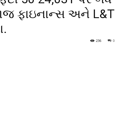
ાજ ફાઇનાન્સ અને L&T
ા.
236
0