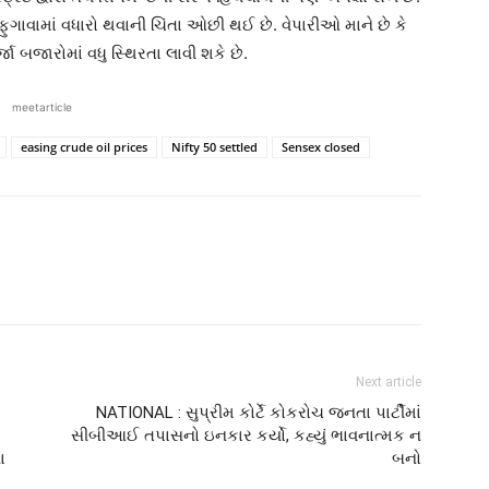
ક ફુગાવામાં વધારો થવાની ચિંતા ઓછી થઈ છે. વેપારીઓ માને છે કે
 બજારોમાં વધુ સ્થિરતા લાવી શકે છે.
meetarticle
easing crude oil prices
Nifty 50 settled
Sensex closed
Next article
NATIONAL : સુપ્રીમ કોર્ટે કોકરોચ જનતા પાર્ટીમાં
સીબીઆઈ તપાસનો ઇનકાર કર્યો, કહ્યું ભાવનાત્મક ન
ા
બનો