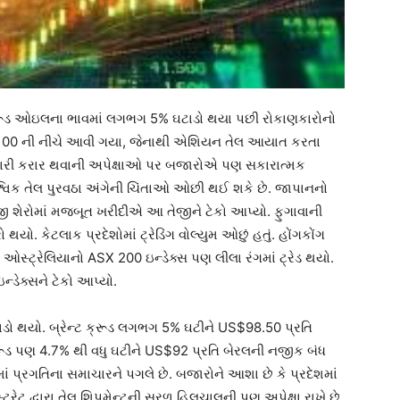
રૂડ ઓઇલના ભાવમાં લગભગ 5% ઘટાડો થયા પછી રોકાણકારોનો
બેરલ $100 ની નીચે આવી ગયા, જેનાથી એશિયન તેલ આયાત કરતા
દ્વારી કરાર થવાની અપેક્ષાઓ પર બજારોએ પણ સકારાત્મક
ૈશ્વિક તેલ પુરવઠા અંગેની ચિંતાઓ ઓછી થઈ શકે છે. જાપાનનો
ોજી શેરોમાં મજબૂત ખરીદીએ આ તેજીને ટેકો આપ્યો. ફુગાવાની
યો. કેટલાક પ્રદેશોમાં ટ્રેડિંગ વોલ્યુમ ઓછું હતું. હોંગકોંગ
ઓસ્ટ્રેલિયાનો ASX 200 ઇન્ડેક્સ પણ લીલા રંગમાં ટ્રેડ થયો.
્ડેક્સને ટેકો આપ્યો.
ાડો થયો. બ્રેન્ટ ક્રૂડ લગભગ 5% ઘટીને US$98.50 પ્રતિ
રૂડ પણ 4.7% થી વધુ ઘટીને US$92 પ્રતિ બેરલની નજીક બંધ
ં પ્રગતિના સમાચારને પગલે છે. બજારોને આશા છે કે પ્રદેશમાં
્રેટ દ્વારા તેલ શિપમેન્ટની સરળ હિલચાલની પણ અપેક્ષા રાખે છે.