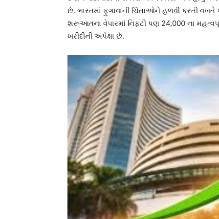
છે. ભારતમાં ફુગાવાની ચિંતાઓને હળવી કરતી વખતે
શરૂઆતના વેપારમાં નિફ્ટી પણ 24,000 ના મહત્વપ
ખરીદીની અપેક્ષા છે.