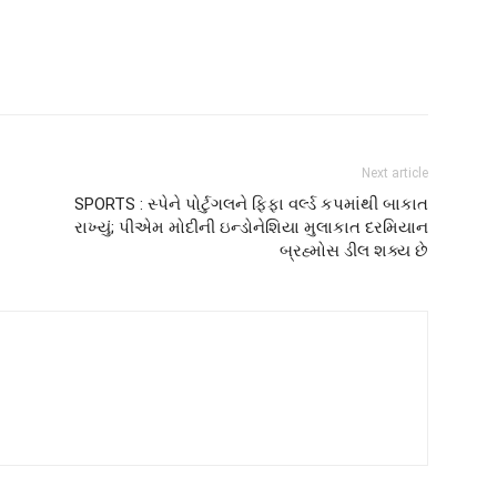
Next article
SPORTS : સ્પેને પોર્ટુગલને ફિફા વર્લ્ડ કપમાંથી બાકાત
રાખ્યું; પીએમ મોદીની ઇન્ડોનેશિયા મુલાકાત દરમિયાન
બ્રહ્મોસ ડીલ શક્ય છે