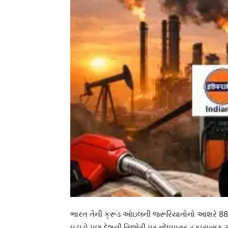
ભારત તેની ક્રૂડ ઓઇલની જરૂરિયાતોનો આશરે 88% આય
ઘટાડો પણ દેશની તિજોરી પર નોંધપાત્ર હકારાત્મ