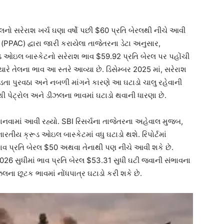
લનો સરેરાશ ખર્ચ ઘણા વર્ષો પછી $60 પ્રતિ બેરલથી નીચે આવી
(PPAC) દ્વારા જારી કરાયેલા તાજેતરના ડેટા અનુસાર,
ૂડ ઓઇલ બાસ્કેટનો સરેરાશ ભાવ $59.92 પ્રતિ બેરલ પર પહોંચી
રે તેલના ભાવ આ સ્તરે આવ્યા છે. ડિસેમ્બર 2025 માં, સરેરાશ
 પડતા પુરવઠા અને નબળી માંગને કારણે આ ઘટાડો ચાલુ રહેવાની
થી પેટ્રોલ અને ડીઝલના ભાવમાં ઘટાડો થવાની ધારણા છે.
વામાં આવી રહ્યો. SBI રિસર્ચના તાજેતરના અહેવાલ મુજબ,
રતીય ક્રૂડ ઓઇલ બાસ્કેટમાં વધુ ઘટાડો થશે. રિપોર્ટમાં
ભાવ પ્રતિ બેરલ $50 અથવા તેનાથી પણ નીચે આવી શકે છે.
2026 સુધીમાં ભાવ પ્રતિ બેરલ $53.31 સુધી ઘટી જવાની સંભાવના
લના છૂટક ભાવમાં નોંધપાત્ર ઘટાડો કરી શકે છે.