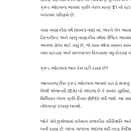
ક્રૂડ ઓઇલના ભાવમાં પ્રતિ બેરલ માત્ર $1 નો ઘટ
બચતમાં પરિણમે છે.
ગયા નાણાકીય વર્ષ (૨૦૨૩-૨૪) માં, ભારતે તેલ આય
ડિસ્કાઉન્ટ અને ચાલુ નાણાકીય વર્ષમાં વૈશ્વિક ભાવમ
અબજ ડોલર થઈ ગયું છે, જે ગયા વર્ષના સમાન સ
ખાધ ઘટાડવા અને માળખાગત વિકાસમાં વધુ રોકાણ કર
ક્રૂડ ઓઇલના ભાવ કેમ ઘટી રહ્યા છે?
આંતરરાષ્ટ્રીય ક્રૂડ ઓઇલના ભાવમાં ઘટાડો થવાનું મ
ઉર્જા એજન્સી (IEA) નો અંદાજ છે કે ૨૦૨૬ સુધીમાં
મિલિયન બેરલ પ્રતિ દિવસ (BPD) વધી જશે. આ વધારા
નોંધપાત્ર દબાણ લાવશે.
જોકે વેનેઝુએલામાં વર્તમાન રાજકીય પરિસ્થિતિ અ
બની રહ્યા છે, લાંબા ગાળાના અંદાજ મંદી તરફ નિર્દેશ