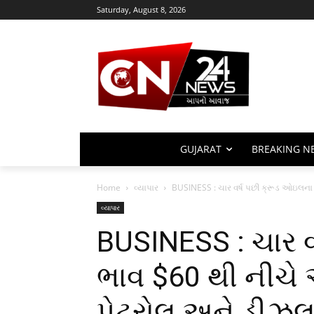
Saturday, August 8, 2026
GUJARAT
BREAKING N
Home
વ્યાપાર
BUSINESS : ચાર વર્ષ પછી ક્રૂડ ઓઇલના 
વ્યાપાર
BUSINESS : ચાર 
ભાવ $60 થી નીચે આ
પેટ્રોલ અને ડીઝ