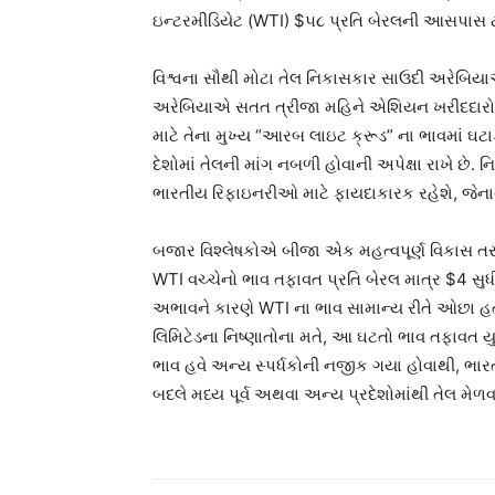
ઇન્ટરમીડિયેટ (WTI) $૫૮ પ્રતિ બેરલની આસપાસ ટ્રે
વિશ્વના સૌથી મોટા તેલ નિકાસકાર સાઉદી અરેબિય
અરેબિયાએ સતત ત્રીજા મહિને એશિયન ખરીદદારો માટ
માટે તેના મુખ્ય “આરબ લાઇટ ક્રૂડ” ના ભાવમાં ઘટા
દેશોમાં તેલની માંગ નબળી હોવાની અપેક્ષા રાખે છે. ન
ભારતીય રિફાઇનરીઓ માટે ફાયદાકારક રહેશે, જેનાથ
બજાર વિશ્લેષકોએ બીજા એક મહત્વપૂર્ણ વિકાસ તરફ ધ્ય
WTI વચ્ચેનો ભાવ તફાવત પ્રતિ બેરલ માત્ર $4 સુ
અભાવને કારણે WTI ના ભાવ સામાન્ય રીતે ઓછા હતા
લિમિટેડના નિષ્ણાતોના મતે, આ ઘટતો ભાવ તફાવત ય
ભાવ હવે અન્ય સ્પર્ધકોની નજીક ગયા હોવાથી, ભાર
બદલે મધ્ય પૂર્વ અથવા અન્ય પ્રદેશોમાંથી તેલ મેળવવ