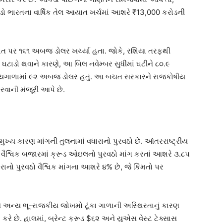
ાડો ભારતના વાર્ષિક તેલ આયાત ખર્ચમાં આશરે ₹13,000 કરોડની
ાત પર ૧૬૧ અબજ ડોલર ખર્ચ્યા હતા. જોકે, રશિયા તરફથી
ાં ઘટાડો થવાને કારણે, આ બિલ નવેમ્બર સુધીમાં ઘટીને ૮૦.૯
મયગાળામાં ૯૨ અબજ ડોલર હતું. આ બચત સરકારને રાજકોષીય
વાની મંજૂરી આપે છે.
ુખ્ય કારણ માંગની તુલનામાં વધારાનો પુરવઠો છે. આંતરરાષ્ટ્રીય
, વૈશ્વિક બજારમાં ક્રૂડ ઓઇલનો પુરવઠો માંગ કરતાં આશરે ૩.૮૫
નો પુરવઠો વૈશ્વિક માંગના આશરે ૪% છે, જે કિંમતો પર
ને અન્ય ભૂ-રાજકીય જોખમો ટૂંકા ગાળાની અસ્થિરતાનું કારણ
 કરે છે. હાલમાં, બ્રેન્ટ ક્રૂડ $૬૨ અને યુએસ વેસ્ટ ટેક્સાસ