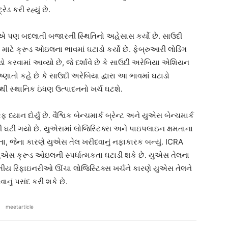
ડ કરી રહ્યું છે.
ાએ પણ બદલાતી બજારની સ્થિતિનો અહેસાસ કર્યો છે. સાઉદી
ે ક્રૂડ ઓઇલના ભાવમાં ઘટાડો કર્યો છે. ફેબ્રુઆરી લોડિંગ
ડો કરવામાં આવ્યો છે, જે દર્શાવે છે કે સાઉદી અરેબિયા એશિયન
િષ્ણાતો કહે છે કે સાઉદી અરેબિયા દ્વારા આ ભાવમાં ઘટાડો
ી સ્થાનિક ઇંધણ ઉત્પાદનનો ખર્ચ ઘટશે.
ાન દોર્યું છે. વૈશ્વિક બેન્ચમાર્ક બ્રેન્ટ અને યુએસ બેન્ચમાર્ક
ધી ઘટી ગયો છે. યુએસમાં લોજિસ્ટિક્સ અને પાઇપલાઇન ક્ષમતાના
, જેના કારણે યુએસ તેલ ખરીદવાનું નફાકારક બન્યું. ICRA
ુએસ ક્રૂડ ઓઇલની સ્પર્ધાત્મકતા ઘટાડી શકે છે. યુએસ તેલના
તીય રિફાઇનરીઓ ઊંચા લોજિસ્ટિક્સ ખર્ચને કારણે યુએસ તેલને
ાનું પસંદ કરી શકે છે.
meetarticle