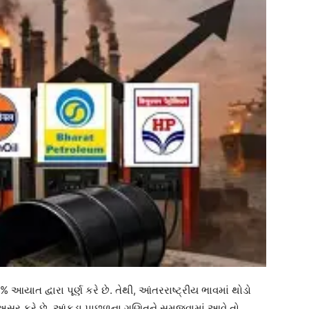
ાત દ્વારા પૂર્ણ કરે છે. તેથી, આંતરરાષ્ટ્રીય ભાવમાં થોડો
ક અસર કરે છે. આંકડા પાછળના ગણિતને સમજવામાં આવે તો,