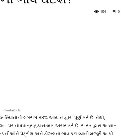
104
0
meetarticle
રિયાતોનો લગભગ 88% આયાત દ્વારા પૂર્ણ કરે છે. તેથી,
ાના પર નોંધપાત્ર હકારાત્મક અસર કરે છે. ભારત દ્વારા આયાત
 કંપનીઓને પેટ્રોલ અને ડીઝલના ભાવ ઘટાડવાની મંજૂરી આપી