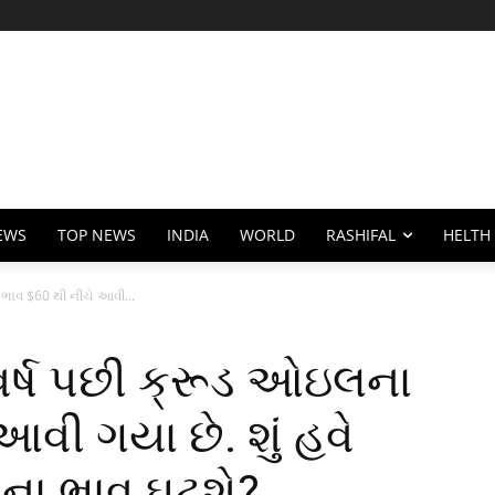
EWS
TOP NEWS
INDIA
WORLD
RASHIFAL
HELTH
ભાવ $60 થી નીચે આવી...
વર્ષ પછી ક્રૂડ ઓઇલના
વી ગયા છે. શું હવે
લના ભાવ ઘટશે?