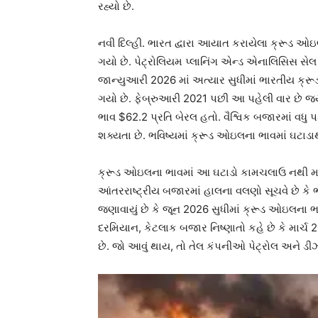
રહ્યો છે.
નવી દિલ્હી. ભારત દ્વારા આયાત કરાયેલા ક્રૂડ ઓઇ
ગયો છે. પેટ્રોલિયમ પ્લાનિંગ એન્ડ એનાલિસિસ સેલ 
જાન્યુઆરી 2026 માં અત્યાર સુધીમાં ભારતીય ક્ર
ગયો છે. ફેબ્રુઆરી 2021 પછી આ પહેલી વાર છે જ્યા
ભાવ $62.2 પ્રતિ બેરલ હતો. વૈશ્વિક બજારમાં વધુ
શક્યતા છે. ભવિષ્યમાં ક્રૂડ ઓઇલના ભાવમાં ઘટાડા
ક્રૂડ ઓઇલના ભાવમાં આ ઘટાડો કામચલાઉ નથી માન
આંતરરાષ્ટ્રીય બજારમાં હાલના વલણો સૂચવે છે કે ભા
જણાવાયું છે કે જૂન 2026 સુધીમાં ક્રૂડ ઓઇલના 
દરમિયાન, કેટલાક બજાર નિષ્ણાતો કહે છે કે માર્ચ 
છે. જો આવું થાય, તો તેલ કંપનીઓ પેટ્રોલ અને ડીઝ