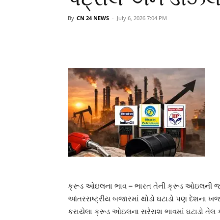
By
CN 24 NEWS
-
July 6, 2026 7:04 PM
ક્રૂડ ઓઇલના ભાવ – ભારત તેની ક્રૂડ ઓઇલની જરૂ
આંતરરાષ્ટ્રીય બજારમાં થોડો ઘટાડો પણ દેશના ખજ
કરાયેલા ક્રૂડ ઓઇલના સરેરાશ ભાવમાં ઘટાડો તેલ