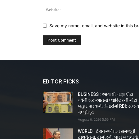
Save my name, email, and website in this br
EDITOR PICKS
BUSINESS : આગામી નાણાકીય
વર્ષની શરૂઆતમાં પ્લાસ્ટિકની નોટો
બહાર પાડવાની તૈયારીમાં RBI: સંજ
મલ્હોત્રા
August 6, 2026 5:55 PM
WORLD : ઈરાન-ઓમાન સમજૂતી
હાથવેંતમાં, હોર્મુઝની ખાડી ખુલવાનો