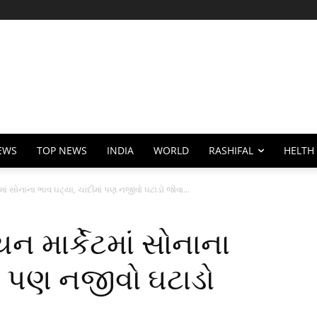
EWS
TOP NEWS
INDIA
WORLD
RASHIFAL
HELTH
ાં સોનાના ભાવ ઘટ્યા, ચાંદીમાં પણ નજીવો ઘટાડો જોવા...
 માર્કેટમાં સોનાના
ાં પણ નજીવો ઘટાડો