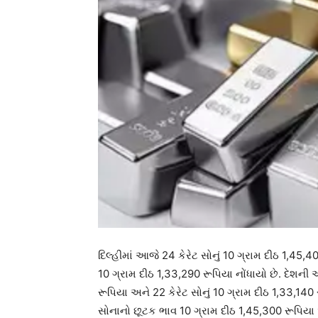
દિલ્હીમાં આજે 24 કેરેટ સોનું 10 ગ્રામ દીઠ 1,45,40
10 ગ્રામ દીઠ 1,33,290 રૂપિયા નોંધાયો છે. દેશની આ
રૂપિયા અને 22 કેરેટ સોનું 10 ગ્રામ દીઠ 1,33,140 
સોનાનો છૂટક ભાવ 10 ગ્રામ દીઠ 1,45,300 રૂપિયા 