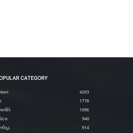
OPULAR CATEGORY
જરાત
4203
શ
1778
જનીતિ
1096
ોદરા
940
લીવૂડ
914