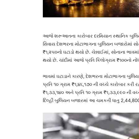
આજે શરૂઆતના કારોબાર દરમિયાન સ્થાનિક બુલિયન 
સિવાય દેશભરના મોટાભાગના બુલિયન બજારોમાં સોના
₹૧,૨૫૦નો ઘટાડો થયો છે. ચેન્નાઈમાં, સોનાના ભાવમા
થયો છે. ચાંદીમાં આજે પ્રતિ કિલોગ્રામ ₹૧૦૦નો નોં
ભાવમાં ઘટાડાને કારણે, દેશભરના મોટાભાગના બુલિયન
પ્રતિ ૧૦ ગ્રામ ₹૧,૪૬,૧૭૦ ની વચ્ચે કારોબાર કરી રહ્ય
₹૧,૩૩,૧૪૦ અને પ્રતિ ૧૦ ગ્રામ ₹૧,૩૩,૯૯૦ ની વચ્ચે
દિલ્હી બુલિયન બજારમાં આ ચમકતી ધાતુ 2,44,800 ર