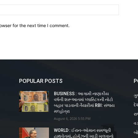
owser for the next time I comment.
POPULAR POSTS
P
BUSINESS : આગામી નાણાકીય
ગુ
વર્ષની શરૂઆતમાં પ્લાસ્ટિકની નોટો
દે
ય
બહાર પાડવાની તૈયારીમાં RBI: સંજય
મલ્હોત્રા
રા
August 6, 2026 5:55 PM
વડ
WORLD : ઈરાન-ઓમાન સમજૂતી
બો
હાથવેંતમાં, હોર્મુઝની ખાડી ખુલવાનો