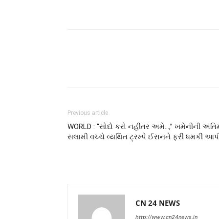
Previous article
WORLD : “સોદો કરો નહીંતર અમે…,” ખમેનીની અંતિ
સલામી વચ્ચે વ્યથિત ટ્રમ્પે ઈરાનને ફરી ધમકી આપ
CN 24 NEWS
http://www.cn24news.in