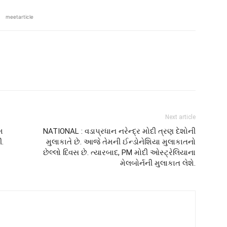
meetarticle
Next article
મ
NATIONAL : વડાપ્રધાન નરેન્દ્ર મોદી ત્રણ દેશોની
ી.
મુલાકાતે છે. આજે તેમની ઈન્ડોનેશિયા મુલાકાતનો
છેલ્લો દિવસ છે. ત્યારબાદ, PM મોદી ઓસ્ટ્રેલિયાના
મેલબોર્નની મુલાકાત લેશે.