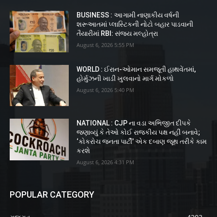
BUSINESS : આગામી નાણાકીય વર્ષની
શરૂઆતમાં પ્લાસ્ટિકની નોટો બહાર પાડવાની
તૈયારીમાં RBI: સંજય મલ્હોત્રા
August 6, 2026 5:55 PM
WORLD : ઈરાન-ઓમાન સમજૂતી હાથવેંતમાં,
હોર્મુઝની ખાડી ખુલવાનો માર્ગ મોકળો
August 6, 2026 5:40 PM
NATIONAL : CJP ના વડા અભિજીત દીપકે
જણાવ્યું કે તેઓ કોઈ રાજકીય પક્ષ નહીં બનાવે;
‘કોકરોચ જનતા પાર્ટી’ એક દબાણ જૂથ તરીકે કામ
કરશે
August 6, 2026 4:31 PM
POPULAR CATEGORY