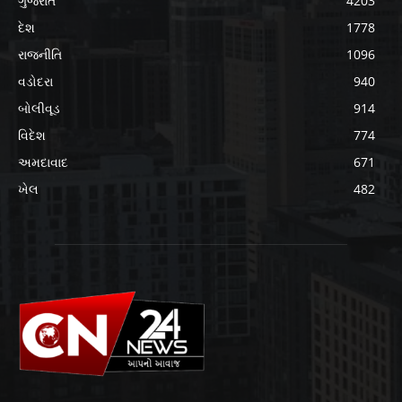
ગુજરાત
4203
દેશ
1778
રાજનીતિ
1096
વડોદરા
940
બોલીવૂડ
914
વિદેશ
774
અમદાવાદ
671
ખેલ
482