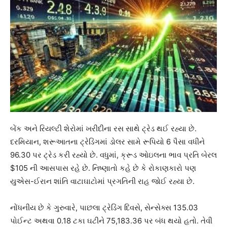
બેંક અને રિયલ્ટી શેરોમાં ખરીદીના રસ સાથે ટ્રેડ થઈ રહ્યા છે.
દરમિયાન, શરૂઆતના ટ્રેડિંગમાં ડોલર સામે રૂપિયો 6 પૈસા વધીને
96.30 પર ટ્રેડ કરી રહ્યો છે. વધુમાં, ક્રૂડ ઓઇલના ભાવ પ્રતિ બેરલ
$105 ની આસપાસ રહે છે. નિષ્ણાતો કહે છે કે રોકાણકારો પણ
યુએસ-ઈરાન શાંતિ વાટાઘાટોમાં પ્રગતિની રાહ જોઈ રહ્યા છે.
નોંધનીય છે કે ગુરુવારે, પાછલા ટ્રેડિંગ દિવસે, સેન્સેક્સ 135.03
પોઈન્ટ અથવા 0.18 ટકા ઘટીને 75,183.36 પર બંધ થયો હતો. તેવી