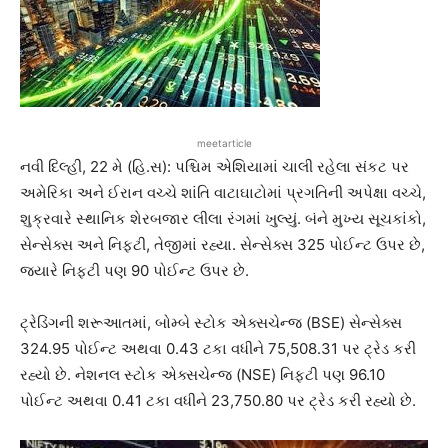
meetarticle
નવી દિલ્હી, 22 મે (હિ.સ): પશ્ચિમ એશિયામાં ચાલી રહેલા સંકટ પર
અમેરિકા અને ઈરાન વચ્ચે શાંતિ વાટાઘાટોમાં પ્રગતિની અપેક્ષા વચ્ચે,
શુક્રવારે સ્થાનિક શેરબજાર લીલા રંગમાં ખુલ્યું. બંને મુખ્ય સૂચકાંકો,
સેન્સેક્સ અને નિફ્ટી, તેજીમાં રહ્યા. સેન્સેક્સ 325 પોઈન્ટ ઉપર છે,
જ્યારે નિફ્ટી પણ 90 પોઈન્ટ ઉપર છે.
ટ્રેડિંગની શરૂઆતમાં, બોમ્બે સ્ટોક એક્સચેન્જ (BSE) સેન્સેક્સ
324.95 પોઈન્ટ અથવા 0.43 ટકા વધીને 75,508.31 પર ટ્રેડ કરી
રહ્યો છે. નેશનલ સ્ટોક એક્સચેન્જ (NSE) નિફ્ટી પણ 96.10
પોઈન્ટ અથવા 0.41 ટકા વધીને 23,750.80 પર ટ્રેડ કરી રહ્યો છે.