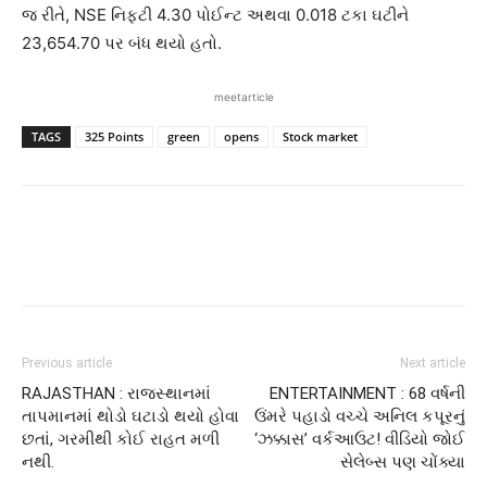
જ રીતે, NSE નિફ્ટી 4.30 પોઈન્ટ અથવા 0.018 ટકા ઘટીને
23,654.70 પર બંધ થયો હતો.
meetarticle
TAGS
325 Points
green
opens
Stock market
Previous article
Next article
RAJASTHAN : રાજસ્થાનમાં
ENTERTAINMENT : 68 વર્ષની
તાપમાનમાં થોડો ઘટાડો થયો હોવા
ઉંમરે પહાડો વચ્ચે અનિલ કપૂરનું
છતાં, ગરમીથી કોઈ રાહત મળી
‘ઝક્કાસ’ વર્કઆઉટ! વીડિયો જોઈ
નથી.
સેલેબ્સ પણ ચોંક્યા