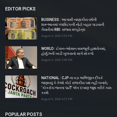
EDITOR PICKS
BUSINESS : આગામી નાણાકીય વર્ષની
શરૂઆતમાં પ્લાસ્ટિકની નોટો બહાર પાડવાની
તૈયારીમાં RBI: સંજય મલ્હોત્રા
August 6, 2026 5:55 PM
WORLD : ઈરાન-ઓમાન સમજૂતી હાથવેંતમાં,
હોર્મુઝની ખાડી ખુલવાનો માર્ગ મોકળો
August 6, 2026 5:40 PM
NATIONAL : CJP ના વડા અભિજીત દીપકે
જણાવ્યું કે તેઓ કોઈ રાજકીય પક્ષ નહીં બનાવે;
‘કોકરોચ જનતા પાર્ટી’ એક દબાણ જૂથ તરીકે કામ
કરશે
August 6, 2026 4:31 PM
POPULAR POSTS