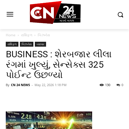
Home
રાશિફળ
બિઝનેસ
રાશિફળ
બિઝનેસ
વ્યાપાર
BUSINESS : શેરબજાર લીલા
રંગમાં ખુલ્યું, સેન્સેક્સ 325
પોઈન્ટ ઉછળ્યો
By
CN 24 NEWS
-
May 22, 2026 1:18 PM
130
0