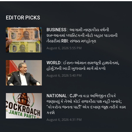
EDITOR PICKS
BUSINESS : આગામી નાણાકીય વર્ષની
શરૂઆતમાં પ્લાસ્ટિકની નોટો બહાર પાડવાની
તૈયારીમાં RBI: સંજય મલ્હોત્રા
August 6, 2026 5:55 PM
WORLD : ઈરાન-ઓમાન સમજૂતી હાથવેંતમાં,
હોર્મુઝની ખાડી ખુલવાનો માર્ગ મોકળો
August 6, 2026 5:40 PM
NATIONAL : CJP ના વડા અભિજીત દીપકે
જણાવ્યું કે તેઓ કોઈ રાજકીય પક્ષ નહીં બનાવે;
‘કોકરોચ જનતા પાર્ટી’ એક દબાણ જૂથ તરીકે કામ
કરશે
August 6, 2026 4:31 PM