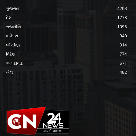
ગુજરાત
4203
દેશ
1778
રાજનીતિ
1096
વડોદરા
940
બોલીવૂડ
914
વિદેશ
774
અમદાવાદ
671
ખેલ
482