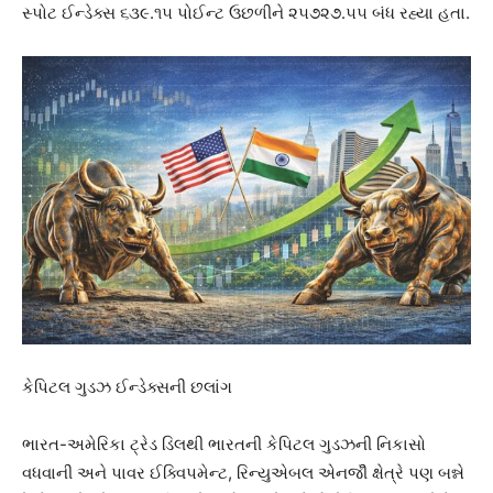
સ્પોટ ઈન્ડેક્સ ૬૩૯.૧૫ પોઈન્ટ ઉછળીને ૨૫૭૨૭.૫૫ બંધ રહ્યા હતા.
કેપિટલ ગુડઝ ઈન્ડેક્સની છલાંગ
ભારત-અમેરિકા ટ્રેડ ડિલથી ભારતની કેપિટલ ગુડઝની નિકાસો
વધવાની અને પાવર ઈક્વિપમેન્ટ, રિન્યુએબલ એનજીૅ ક્ષેત્રે પણ બન્ને