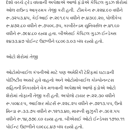
દેશો વચ્ચે ટ્રેડ વધવાની અપેક્ષાએ આજે ફંડોએ કેપિટલ ગુડઝ શેરોમાં
ઓલ રાઉન્ડ આક્રમક તેજી કરી હતી. ટીમકેન રૂ.૨૨૪.૯૦ વધીને
રૂ.૩૨૫૩.૪૫, કેઈઆઈ રૂ.૨૯૧.૯૫ વધીને રૂ.૪૩૬૯.૨૦, પોલીકેબ
રૂ.૪૭૨.૮૦ વધીને રૂ.૭૫૦૬.૭૫, કાર્બોરેન્ડમ યુનિવર્સલ રૂ.૪૧.૬૦
વધીને રૂ.૭૯૪.૮૦ રહ્યા હતા. બીએસઈ કેપિટલ ગુડઝ ઈન્ડેક્સ
૨૪૩૩.૪૭ પોઈન્ટ ઉછળીને ૬૮૦૯૩.૦૩ બંધ રહ્યો હતો.
ઓટો શેરોમાં તેજી
ઓટોમોબાઈલ કંપનીઓ માટે પણ અમેરિકી ટેરિફમાં ઘટાડાની
પોઝિટીવ અસરે હવે વાહનો અને ઓટોમોબાઈલ કોમ્પોનન્ટસ
સહિતની નિકાસોને વેગ મળવાની અપેક્ષાએ આજે ફંડોએ ઓટો
શેરોમાં તોફાની તેજી કરી હતી. અપોલો ટાયર રૂ.૨૨.૩૦ વધીને
રૂ.૫૦૪.૯૫, આઈશર મોટર્સ રૂ.૨૨૮.૨૫ વધીને રૂ.૭૨૧૩.૫૫, ઉનો
મિન્ડા રૂ.૩૩.૭૫ વધીને રૂ.૧૨૧૩.૪૦, મારૂતી સુઝુકી રૂ.૩૯૨.૫૫
વધીને રૂ.૧૪,૭૭૯.૬૦ રહ્યા હતા. બીએસઈ ઓટો ઈન્ડેક્સ ૧૭૧૦.૧૧
પોઈન્ટ ઉછળીને ૬૦૯૮૮.૪૭ બંધ રહ્યો હતો.