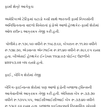
ફાર્મા ક્ષેત્રે આગેકૂચ
અમેરિકાએ ટેરિફમાં ઘટાડો કર્યા સાથે ભારતની ફાર્મા નિકાસોની
અનિશ્ચિતતાના વાદળો વિખેરાતાં ફંડોએ આજે હેલ્થકેર-ફાર્મા શેરોમાં
ઓલ રાઉન્ડ આક્રમક તેજી કરી હતી.
પોલીમેડ રૂ.૧૩૬.૫૦ વધીને રૂ.૧૫૮૭.૬૦, કોપરાન રૂ.૧૧.૨૦ વધીને
રૂ.૧૩૪.૩૦, એડવાન્સ એન્ઝાઈમ રૂ.૨૧.૪૦ વધીને રૂ.૨૮૬.૯૫ રહ્યા
હતા. બીએસઈ હેલ્થકેર ઈન્ડેક્સ ૧૧૬૪.૦૭ પોઈન્ટ ઉછળીને
૪૨૨૫૩.૦૨ બંધ રહ્યો હતો.
ફાઈ., બેંકિંગ શેરોમાં તેજી
બેંકિંગ-ફાઈનાન્સ શેરોમાં પણ આજે ફંડોની બજાજ ટ્વિન્સની
આગેવાનીએ આક્રમક તેજી કરી હતી. એક્સિસ બેંક રૂ.૩૭.૭૦
વધીને રૂ.૧૩૫૫.૫૫, આઈસીઆઈસીઆઈ બેંક રૂ.૩૭.૪૦ વધીને
રૂ.૧૩૮૯.૬૦ રહ્યા હતા. બજાજ ફાઈનાન્સનો ત્રિમાસિક ચોખ્ખો