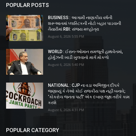
POPULAR POSTS
BUSINESS : આગામી નાણાકીય વર્ષની
શરૂઆતમાં પ્લાસ્ટિકની નોટો બહાર પાડવાની
તૈયારીમાં RBI: સંજય મલ્હોત્રા
August 6, 2026 5:55 PM
WORLD : ઈરાન-ઓમાન સમજૂતી હાથવેંતમાં,
હોર્મુઝની ખાડી ખુલવાનો માર્ગ મોકળો
August 6, 2026 5:40 PM
NATIONAL : CJP ના વડા અભિજીત દીપકે
જણાવ્યું કે તેઓ કોઈ રાજકીય પક્ષ નહીં બનાવે;
‘કોકરોચ જનતા પાર્ટી’ એક દબાણ જૂથ તરીકે કામ
કરશે
August 6, 2026 4:31 PM
POPULAR CATEGORY