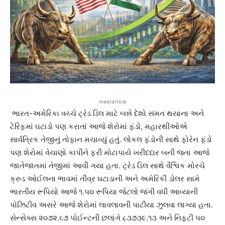
meetarticle
ભારત-અમેરિકા વચ્ચે ટ્રેડ ડિલ માટે બન્ને દેશો સંમત થયાના અને
ટેરિફમાં ઘટાડો પણ કરાતાં આજે શેરોમાં ફંડો, મહારથીઓએ
સાર્વત્રિક તેજીનું તોફાન મચાવ્યું હતું. લોકલ ફંડોની સાથે ફોરેન ફંડો
પણ શેરોમાં વેચાણો કાપીને ફરી મોટાપાયે ખરીદદાર બની જતા આજે
જાતેજાતમાં તેજીમાં આવી ગયા હતા. ટ્રેડ ડિલ સાથે વૈશ્વિક મોરચે
ક્રુડ ઓઈલના ભાવમાં તીવ્ર ઘટાડાની અને અમેરિકી ડોલર સામે
ભારતીય રૂપિયો આજે ૧.૫૦ રૂપિયા જેટલો જંગી વધી આવ્યાની
પોઝિટીવ અસરે આજે શેરોમાં લાવલાવની પાટીયા ઝુલવા લાગ્યા હતા.
સેન્સેક્સ ૨૦૭૨.૬૭ પોઈન્ટની છલાંગે ૮૩૭૩૯.૧૩ અને નિફટી ૫૦