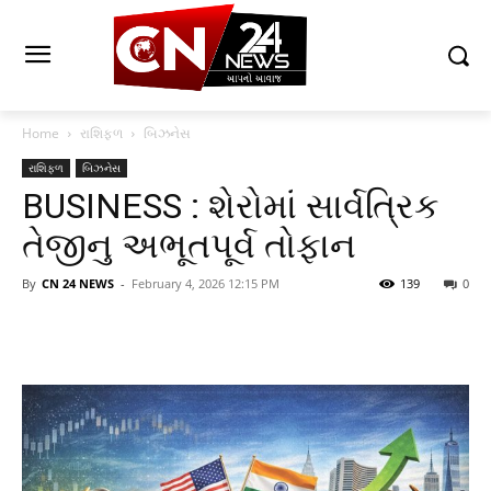
Home
રાશિફળ
બિઝનેસ
રાશિફળ
બિઝનેસ
BUSINESS : શેરોમાં સાર્વત્રિક
તેજીનુ અભૂતપૂર્વ તોફાન
By
CN 24 NEWS
-
February 4, 2026 12:15 PM
139
0