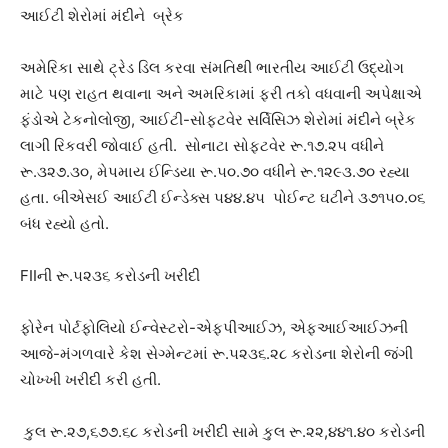
આઈટી શેરોમાં મંદીને બ્રેક
અમેરિકા સાથે ટ્રેડ ડિલ કરવા સંમતિથી ભારતીય આઈટી ઉદ્યોગ
માટે પણ રાહત થવાના અને અમરિકામાં ફરી તકો વધવાની અપેક્ષાએ
ફંડોએ ટેકનોલોજી, આઈટી-સોફ્ટવેર સર્વિસિઝ શેરોમાં મંદીને બ્રેક
લાગી રિકવરી જોવાઈ હતી. સોનાટા સોફ્ટવેર રૂ.૧૭.૨૫ વધીને
રૂ.૩૨૭.૩૦, મેપમાય ઈન્ડિયા રૂ.૫૦.૭૦ વધીને રૂ.૧૨૯૩.૭૦ રહ્યા
હતા. બીએસઈ આઈટી ઈન્ડેક્સ ૫૪૪.૪૫ પોઈન્ટ ઘટીને ૩૭૧૫૦.૦૬
બંધ રહ્યો હતો.
FIIની રૂ.૫૨૩૬ કરોડની ખરીદી
ફોરેન પોર્ટફોલિયો ઈન્વેસ્ટરો-એફપીઆઈઝ, એફઆઈઆઈઝની
આજે-મંગળવારે કેશ સેગ્મેન્ટમાં રૂ.૫૨૩૬.૨૮ કરોડના શેરોની જંગી
ચોખ્ખી ખરીદી કરી હતી.
કુલ રૂ.૨૭,૬૭૭.૬૮ કરોડની ખરીદી સામે કુલ રૂ.૨૨,૪૪૧.૪૦ કરોડની