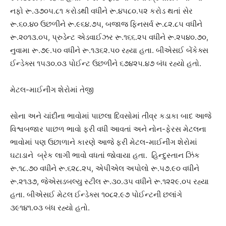
નફો રૂ.૩૭૦૫.૮૧ કરોડથી વધીને રૂ.૪૫૮૦.૫૨ કરોડ થતાં સેર
રૂ.૬૦.૪૦ ઉછળીને રૂ.૯૬૪.૭૫, બજાજ ફિનસર્વ રૂ.૮૨.૮૫ વધીને
રૂ.૨૦૧૩.૦૫, પ્રુડેન્ટ એડવાઈઝર રૂ.૧૬૬.૨૫ વધીને રૂ.૨૫૪૦.૭૦,
નુવામા રૂ.૭૯.૫૦ વધીને રૂ.૧૩૬૨.૫૦ રહ્યા હતા. બીએસઈ બેંકેક્સ
ઈન્ડેક્સ ૧૫૩૦.૦૩ પોઈન્ટ ઉછળીને ૬૭૪૨૫.૪૭ બંધ રહ્યો હતો.
મેટલ-માઈનીંગ શેરોમાં તેજી
સોના અને ચાંદીના ભાવોમાં પાછલા દિવસોમાં તીવ્ર કડાકા બાદ આજે
વિશ્વબજાર પાછળ ભાવો ફરી વધી આવતાં અને નોન-ફેરસ મેટલના
ભાવોમાં પણ ઉછાળાને કારણે આજે ફરી મેટલ-માઈનીંગ શેરોમાં
ઘટાડાને બ્રેક લાગી ભાવો વધતાં જોવાયા હતા. હિન્દુસ્તાન ઝિંક
રૂ.૧૮.૭૦ વધીને રૂ.૬૨૮.૨૫, એપીએલ અપોલો રૂ.૫૭.૯૦ વધીને
રૂ.૨૧૩૭, જેએસડબલ્યુ સ્ટીલ રૂ.૩૦.૩૫ વધીને રૂ.૧૨૨૯.૦૫ રહ્યા
હતા. બીએસઈ મેટલ ઈન્ડેક્સ ૧૦૮૨.૯૭ પોઈન્ટની છલાંગે
૩૯૧૪૧.૦૩ બંધ રહ્યો હતો.