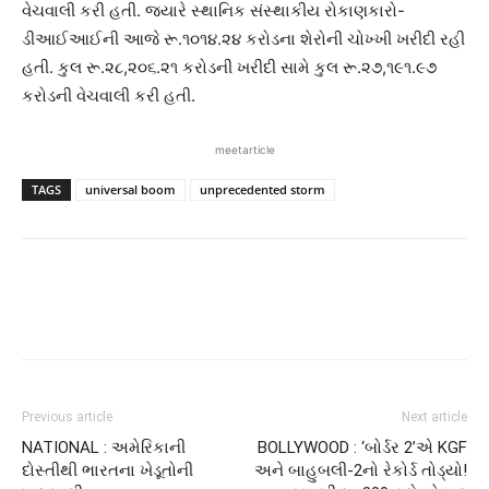
વેચવાલી કરી હતી. જ્યારે સ્થાનિક સંસ્થાકીય રોકાણકારો-
ડીઆઈઆઈની આજે રૂ.૧૦૧૪.૨૪ કરોડના શેરોની ચોખ્ખી ખરીદી રહી
હતી. કુલ રૂ.૨૮,૨૦૬.૨૧ કરોડની ખરીદી સામે કુલ રૂ.૨૭,૧૯૧.૯૭
કરોડની વેચવાલી કરી હતી.
meetarticle
TAGS
universal boom
unprecedented storm
Previous article
Next article
NATIONAL : અમેરિકાની
BOLLYWOOD : ‘બોર્ડર 2’એ KGF
દોસ્તીથી ભારતના ખેડૂતોની
અને બાહુબલી-2નો રેકોર્ડ તોડ્યો!