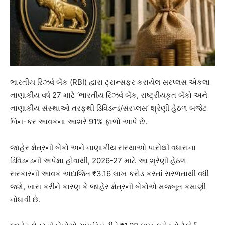
ભારતીય રિઝર્વ બેંક (RBI) દ્વારા ટ્રાન્સફર કરાયેલ સરપ્લસ એકલા
નાણાકીય વર્ષ 27 માટે ‘ભારતીય રિઝર્વ બેંક, રાષ્ટ્રીયકૃત બેંકો અને
નાણાકીય સંસ્થાઓ તરફથી ડિવિડન્ડ/સરપ્લસ’ શ્રેણી હેઠળ બજેટ
બિન-કર આવકના આશરે 91% ફાળો આપે છે.
જાહેર ક્ષેત્રની બેંકો અને નાણાકીય સંસ્થાઓ પાસેથી વધારાના
ડિવિડન્ડની અપેક્ષા હોવાથી, 2026-27 માટે આ શ્રેણી હેઠળ
સરકારની આવક અંદાજિત ₹3.16 લાખ કરોડ કરતાં સરળતાથી વધી
જશે, ખાસ કરીને કારણ કે જાહેર ક્ષેત્રની બેંકોએ મજબૂત કમાણી
નોંધાવી છે.