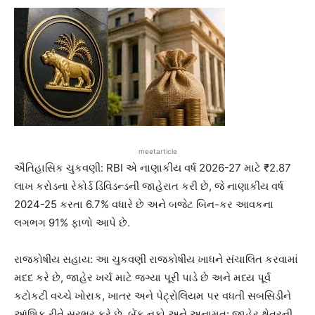
meetarticle
ઐતિહાસિક ચુકવણી: RBI એ નાણાકીય વર્ષ 2026-27 માટે ₹2.87
લાખ કરોડના રેકોર્ડ ડિવિડન્ડની જાહેરાત કરી છે, જે નાણાકીય વર્ષ
2024-25 કરતા 6.7% વધારે છે અને બજેટ બિન-કર આવકના
લગભગ 91% ફાળો આપે છે.
રાજકોષીય સહાય: આ ચુકવણી રાજકોષીય ખાધને સંચાલિત કરવામાં
મદદ કરે છે, જાહેર ખર્ચ માટે જગ્યા પૂરી પાડે છે અને મધ્ય પૂર્વ
કટોકટી વચ્ચે ખોરાક, ખાતર અને પેટ્રોલિયમ પર વધતી સબસિડીને
આંશિક રીતે સરભર કરે છે. બેંક નફો અને અનામત: જાહેર ક્ષેત્રની