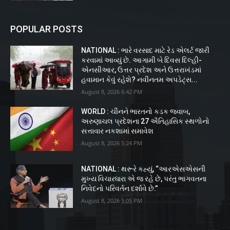
POPULAR POSTS
NATIONAL : ભારે વરસાદ માટે રેડ એલર્ટ જારી
કરવામાં આવ્યું છે. આગામી બે દિવસ દિલ્હી-
એનસીઆર, ઉત્તર પ્રદેશ અને ઉત્તરાખંડમાં
હવામાન કેવું રહેશે? નવીનતમ અપડેટ્સ...
August 8, 2026 6:42 PM
WORLD : ચીનને ભારતનો કડક જવાબ,
અરુણાચલ પ્રદેશના 27 ઐતિહાસિક સ્થળોનો
સત્તાવાર નકશામાં સમાવેશ
August 8, 2026 5:24 PM
NATIONAL : થરૂરે કહ્યું, “આરએસએસની
મુખ્ય વિચારધારા એ જ રહે છે, પરંતુ ભાગવતના
નિવેદનો પરિવર્તન દર્શાવે છે.”
August 8, 2026 5:05 PM