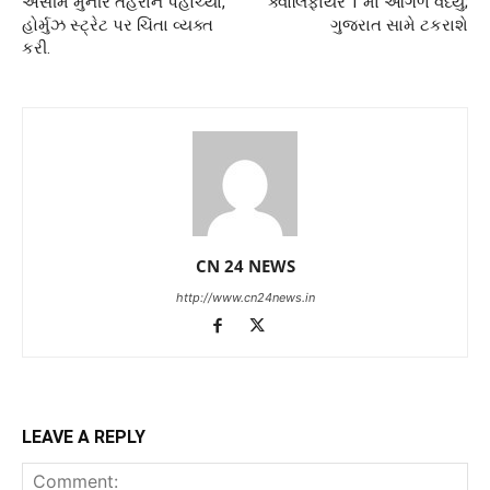
અસીમ મુનીર તેહરાન પહોંચ્યા,
ક્વોલિફાયર 1 માં આગળ વધ્યું;
હોર્મુઝ સ્ટ્રેટ પર ચિંતા વ્યક્ત
ગુજરાત સામે ટકરાશે
કરી.
CN 24 NEWS
http://www.cn24news.in
LEAVE A REPLY