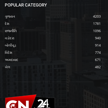
POPULAR CATEGORY
ગુજરાત
4203
દેશ
1781
રાજનીતિ
1096
વડોદરા
940
બોલીવૂડ
914
વિદેશ
774
અમદાવાદ
671
ખેલ
482