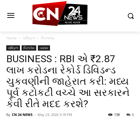
Home
રાશિફળ
બિઝનેસ
રાશિફળ
બિઝનેસ
વ્યાપાર
BUSINESS : RBI એ ₹2.87
લાખ કરોડના રેકોર્ડ ડિવિડન્ડ
ચુકવણીની જાહેરાત કરી: મધ્ય
પૂર્વ કટોકટી વચ્ચે આ સરકારને
કેવી રીતે મદદ કરશે?
By
CN 24 NEWS
-
May 23, 2026 5:18 PM
138
0