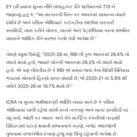
EY ઇન્ડિયાના મુખ્ય નીતિ સલાહકાર ડીકે શ્રીવાસ્તવે TOI ને
જણાવ્યું હતું કે, “આ સરકારની બિન-કર આવકમાં સામાન્ય વધારો
દર્શાવે છે અને પશ્ચિમ એશિયાઈ કટોકટીના સંદર્ભમાં સરકારી
સબસિડી, ખાસ કરીને ખોરાક, ખાતરો અને પેટ્રોલિયમ પરના સંભવિત
વધારાને આંશિક રીતે સરભર કરશે તેવી અપેક્ષા છે.”
તેમણે વધુમાં ઉમેર્યું, “2025-26 માં, RBI ની કુલ આવકમાં 26.4% નો
વધારો થયો હતો, જ્યારે ચોખ્ખી આવકમાં 26.3% નો વધારો થયો
હતો. એ પણ નોંધનીય છે કે RBI એ સમય જતાં તેના વિદેશી વિનિમય
ભંડારમાં સોનાનો હિસ્સો સતત વધાર્યો છે, જે 2020-21 માં 5.9% થી
વધીને 2025-26 માં 16.7% થયો છે.”
ICRA ના મુખ્ય અર્થશાસ્ત્રી અદિતિ નાયર માને છે કે પશ્ચિમ
એશિયામાં ચાલી રહેલા સંઘર્ષ વચ્ચે બળતણ અને ખાતર સબસિડી પર
વધુ ખર્ચ, ઓછી કર આવક અને તેલ માર્કેટિંગ કંપનીઓ તરફથી
ડિવિડન્ડમાં ઘટાડો થવાની સંભાવનાને કારણે, બજેટ અંદાજોની
તુલનામાં રાજકોષીય દબાણ હજુ પણ ઊંચું રહેવાની અપેક્ષા છે.