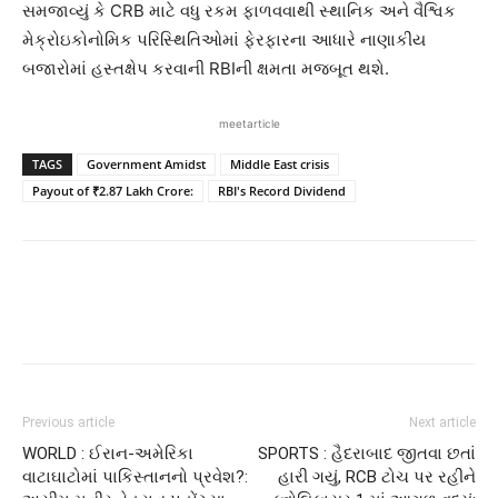
સમજાવ્યું કે CRB માટે વધુ રકમ ફાળવવાથી સ્થાનિક અને વૈશ્વિક
મેક્રોઇકોનોમિક પરિસ્થિતિઓમાં ફેરફારના આધારે નાણાકીય
બજારોમાં હસ્તક્ષેપ કરવાની RBIની ક્ષમતા મજબૂત થશે.
meetarticle
TAGS
Government Amidst
Middle East crisis
Payout of ₹2.87 Lakh Crore:
RBI's Record Dividend
Previous article
Next article
WORLD : ઈરાન-અમેરિકા
SPORTS : હૈદરાબાદ જીતવા છતાં
વાટાઘાટોમાં પાકિસ્તાનનો પ્રવેશ?:
હારી ગયું, RCB ટોચ પર રહીને