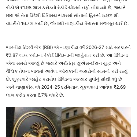
બેંકોએ ₹1.98 લાખ કરોડનો રેકોર્ડ ચોખ્ખો નફો નોંધાવ્યો છે, જ્યારે
RBI એ તેના વિદેશી વિનિમય ભંડારમાં સોનાનો હિસ્સો 5.9% થી
વધારીને 16.7% કર્યો છે, જેનાથી નાણાકીય સ્થિરતા મજબૂત થઈ છે.
ભારતીય રિઝર્વ બેંક (RBI) એ નાણાકીય વર્ષ 2026-27 માટે સરકારને
₹2.87 લાખ કરોડના રેકોર્ડ ડિવિડન્ડની જાહેરાત કરી છે. આ ડિવિડન્ડ
એવા સમયે આવ્યું છે જ્યારે અર્થતંત્ર યુએસ-ઈરાન યુદ્ધ અને
વૈશ્વિક તેલના ભાવમાં આવેલા આંચકાની અસરોનો સામનો કરી રહ્યું
છે. શુક્રવારે જાહેર કરાયેલ ડિવિડન્ડ અત્યાર સુધીનું સૌથી વધુ છે
અને નાણાકીય વર્ષ 2024-25 દરમિયાન ચૂકવવામાં આવેલા ₹2.69
લાખ કરોડ કરતા 6.7% વધારે છે.