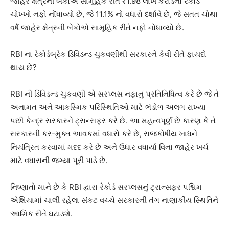
જાહેર ક્ષેત્રની બેંકોએ સામૂહિક રીતે ₹1.98 લાખ કરોડનો રેકોર્ડ
ચોખ્ખો નફો નોંધાવ્યો છે, જે 11.1% નો વધારો દર્શાવે છે, જે સતત ચોથા
વર્ષે જાહેર ક્ષેત્રની બેંકોએ સામૂહિક રીતે નફો નોંધાવ્યો છે.
RBI ના રેકોર્ડબ્રેક ડિવિડન્ડ ચુકવણીથી સરકારને કેવી રીતે ફાયદો
થાય છે?
RBI ની ડિવિડન્ડ ચુકવણી એ સરપ્લસ નફાનું પ્રતિનિધિત્વ કરે છે જે તે
અનામત અને આકસ્મિક પરિસ્થિતિઓ માટે ભંડોળ અલગ રાખ્યા
પછી કેન્દ્ર સરકારને ટ્રાન્સફર કરે છે. આ મહત્વપૂર્ણ છે કારણ કે તે
સરકારની કર-મુક્ત આવકમાં વધારો કરે છે, રાજકોષીય ખાધને
નિયંત્રિત કરવામાં મદદ કરે છે અને ઉધાર વધાર્યા વિના જાહેર ખર્ચ
માટે વધારાની જગ્યા પૂરી પાડે છે.
નિષ્ણાતો માને છે કે RBI દ્વારા રેકોર્ડ સરપ્લસનું ટ્રાન્સફર પશ્ચિમ
એશિયામાં ચાલી રહેલા સંકટ વચ્ચે સરકારની તંગ નાણાકીય સ્થિતિને
આંશિક રીતે ઘટાડશે.