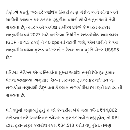
તેણીએ કહ્યું, “જ્યારે આર્થિક સ્થિરીકરણ ભંડોળ અને સોના અને
ચાંદીની આયાત પર કસ્ટમ ડ્યુટીમાં વધારો થોડી રાહત આપે તેવી
શક્યતા છે, ત્યારે અમે અપેક્ષા રાખીએ છીએ કે ભારત સરકાર
નાણાકીય વર્ષ 2027 માટે બજેટમાં નિર્ધારિત રાજકોષીય ખાધ લક્ષ્ય
(GDP ના 4.3 ટકા) ને 40 bps થી વટાવી જશે, એમ ધારીને કે આ
નાણાકીય વર્ષમાં ક્રૂડ ઓઇલનો સરેરાશ ભાવ પ્રતિ બેરલ US$95
છે.”
ઇન્ડિયા રેટિંગ્સ એન્ડ રિસર્ચના મુખ્ય અર્થશાસ્ત્રી દેવેન્દ્ર કુમાર
પંતના જણાવ્યા અનુસાર, ઉચ્ચ સરપ્લસ ટ્રાન્સફર વર્તમાન ભૂ-
રાજકીય તણાવથી ઉદ્ભવતા કેટલાક રાજકોષીય દબાણને ઘટાડવાની
શક્યતા છે.
પંતે વધુમાં જણાવ્યું હતું કે જો કેન્દ્રીય બેંકે ગયા વર્ષના ₹44,862
કરોડના સ્તરે આકસ્મિક જોખમ બફર જાળવી રાખ્યું હોત, તો RBI
દ્વારા ટ્રાન્સફર કરાયેલ રકમ ₹64,518 કરોડ વધુ હોત. તેમણે