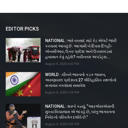
EDITOR PICKS
NATIONAL : ભારે વરસાદ માટે રેડ એલર્ટ જારી
કરવામાં આવ્યું છે. આગામી બે દિવસ દિલ્હી-
એનસીઆર, ઉત્તર પ્રદેશ અને ઉત્તરાખંડમાં
હવામાન કેવું રહેશે? નવીનતમ અપડેટ્સ...
August 8, 2026 6:42 PM
WORLD : ચીનને ભારતનો કડક જવાબ,
અરુણાચલ પ્રદેશના 27 ઐતિહાસિક સ્થળોનો
સત્તાવાર નકશામાં સમાવેશ
August 8, 2026 5:24 PM
NATIONAL : થરૂરે કહ્યું, “આરએસએસની
મુખ્ય વિચારધારા એ જ રહે છે, પરંતુ ભાગવતના
નિવેદનો પરિવર્તન દર્શાવે છે.”
August 8, 2026 5:05 PM