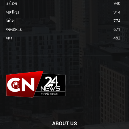
વડોદરા
940
બોલીવૂડ
914
વિદેશ
774
અમદાવાદ
671
ખેલ
482
ABOUT US