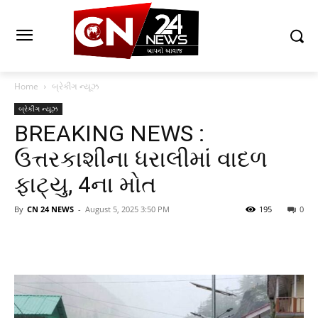
Home
બ્રેકીંગ ન્યૂઝ
બ્રેકીંગ ન્યૂઝ
BREAKING NEWS :
ઉત્તરકાશીના ધરાલીમાં વાદળ
ફાટ્યુ, 4ના મોત
By
CN 24 NEWS
-
August 5, 2025 3:50 PM
195
0