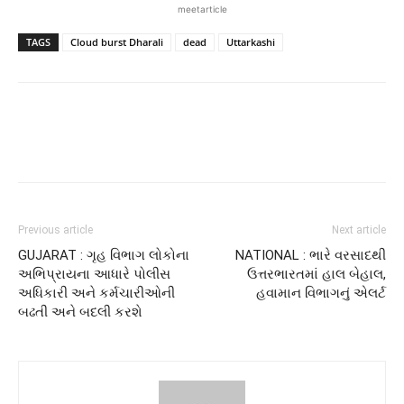
meetarticle
TAGS
Cloud burst Dharali
dead
Uttarkashi
Previous article
Next article
GUJARAT : ગૃહ વિભાગ લોકોના
NATIONAL : ભારે વરસાદથી
અભિપ્રાયના આધારે પોલીસ
ઉત્તરભારતમાં હાલ બેહાલ,
અધિકારી અને કર્મચારીઓની
હવામાન વિભાગનું એલર્ટ
બઢતી અને બદલી કરશે