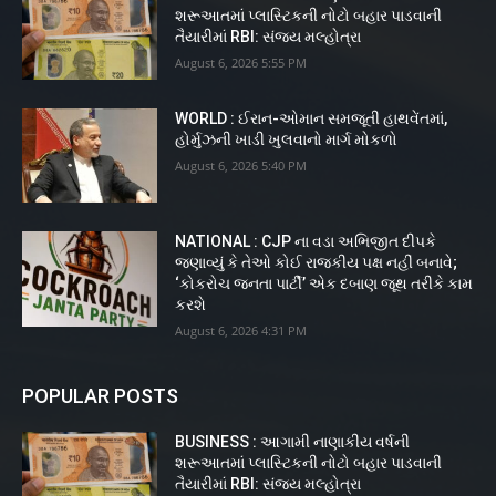
શરૂઆતમાં પ્લાસ્ટિકની નોટો બહાર પાડવાની
તૈયારીમાં RBI: સંજય મલ્હોત્રા
August 6, 2026 5:55 PM
WORLD : ઈરાન-ઓમાન સમજૂતી હાથવેંતમાં,
હોર્મુઝની ખાડી ખુલવાનો માર્ગ મોકળો
August 6, 2026 5:40 PM
NATIONAL : CJP ના વડા અભિજીત દીપકે
જણાવ્યું કે તેઓ કોઈ રાજકીય પક્ષ નહીં બનાવે;
‘કોકરોચ જનતા પાર્ટી’ એક દબાણ જૂથ તરીકે કામ
કરશે
August 6, 2026 4:31 PM
POPULAR POSTS
BUSINESS : આગામી નાણાકીય વર્ષની
શરૂઆતમાં પ્લાસ્ટિકની નોટો બહાર પાડવાની
તૈયારીમાં RBI: સંજય મલ્હોત્રા