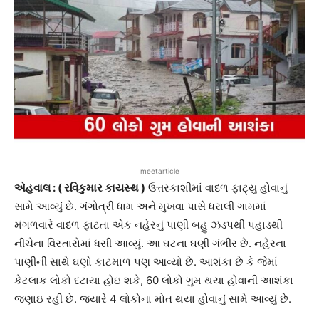
meetarticle
એહવાલ : ( રવિકુમાર કાયસ્થ )
ઉત્તરકાશીમાં વાદળ ફાટ્યુ હોવાનું
સામે આવ્યું છે. ગંગોત્રી ધામ અને મુખવા પાસે ધરાલી ગામમાં
મંગળવારે વાદળ ફાટતા એક નહેરનું પાણી બહુ ઝડપથી પહાડથી
નીચેના વિસ્તારોમાં ધસી આવ્યું. આ ઘટના ઘણી ગંભીર છે. નહેરના
પાણીની સાથે ઘણો કાટમાળ પણ આવ્યો છે. આશંકા છે કે જેમાં
કેટલાક લોકો દટાયા હોઇ શકે, 60 લોકો ગુમ થયા હોવાની આશંકા
જણાઇ રહી છે. જ્યારે 4 લોકોના મોત થયા હોવાનું સામે આવ્યું છે.