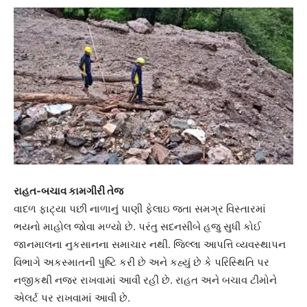
રાહત-બચાવ કામગીરી તેજ
વાદળ ફાટ્યા પછી નાળાનું પાણી ફેલાઇ જતા સમગ્ર વિસ્તારમાં
ભયનો માહોલ જોવા મળ્યો છે. પરંતુ સદનસીબે હજુ સુધી કોઈ
જાનમાલના નુકસાનના સમાચાર નથી. જિલ્લા આપત્તિ વ્યવસ્થાપન
વિભાગે અકસ્માતની પુષ્ટિ કરી છે અને કહ્યું છે કે પરિસ્થિતિ પર
નજીકથી નજર રાખવામાં આવી રહી છે. રાહત અને બચાવ ટીમોને
એલર્ટ પર રાખવામાં આવી છે.