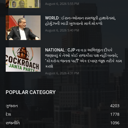
August 6, 2026 5:55 PM
WORLD : ઈરાન-ઓમાન સમજૂતી હાથવેંતમાં,
હોર્મુઝની ખાડી ખુલવાનો માર્ગ મોકળો
August 6, 2026 5:40 PM
NATIONAL : CJP ના વડા અભિજીત દીપકે
જણાવ્યું કે તેઓ કોઈ રાજકીય પક્ષ નહીં બનાવે;
‘કોકરોચ જનતા પાર્ટી’ એક દબાણ જૂથ તરીકે કામ
કરશે
August 6, 2026 4:31 PM
POPULAR CATEGORY
ગુજરાત
4203
દેશ
1778
રાજનીતિ
1096