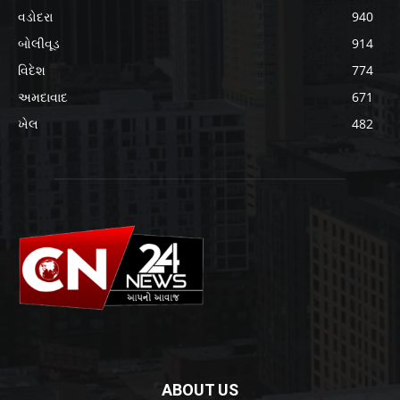
વડોદરા
940
બોલીવૂડ
914
વિદેશ
774
અમદાવાદ
671
ખેલ
482
ABOUT US