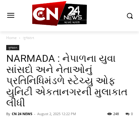
Home
ગુજરાત
ગુજરાત
NARMADA : નેપાળના યુવા
સાંસદો અને નેતાઓનું
પ્રતિનિધિમંડળે સ્ટેચ્યુ ઓફ
યુનિટી એકતાનગરની મુલાકાત
લીધી
By
CN 24 NEWS
-
August 2, 2025 12:22 PM
248
0