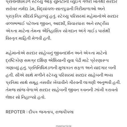
પ્રતિનિધિમંડળે સ્ટેચ્યુ ઓફ યુનિટીની વ્યુઇંગ ગેલેરી ખાતેથી સરદાર
સરોવર નર્મદા ડેમ, વિદ્યાંચલ-સાતપુડાની ગિરીમાળાઓ અને
પ્રાકૃતિક સૌંદર્ય નિહાળ્યું હતું. સ્ટેચ્યુ પરિસરમાં મહેમાનોએ સરદાર
વલ્લભભાઈ પટેલના જીવન, આદર્શો, વિચારધારા અને રાષ્ટ્રીય
એકતા માટેના તેમના ઐતિહાસિક યોગદાન અંગે ગાઈડ પાસેથી
વિસ્તૃત માહિતી મેળવી હતી.
મહેમાનોએ સરદાર સાહેબનું જીવનદર્શન અને એકતા માટેનો
દ્રષ્ટિકોણ સમગ્ર દક્ષિણ એશિયાની યુવા પેઢી માટે પ્રેરણારૂપ
ગણાવ્યું હતું. પ્રતિનિધિમંડળની મુલાકાત સફળ અને યાદગાર બની
હતી. સૌએ સાથે મળીને સ્ટેચ્યુ પરિસરમાં સરદાર સાહેબની ભવ્ય
પ્રતિમા સાથે સમૂહ તસવીર ખેંચાવીને ગૌરવની લાગણી અનુભવી હતી.
તેમજ સાંજ વેળાએ સરદાર સાહેબની જીવન કવનની ઝાંખી કરાવતો
લેશર સો નિહાળ્યો હતો.
REPOTER : દીપક જગતાપ, રાજપીપલા
meetarticle