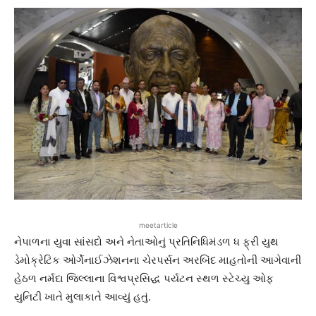
meetarticle
નેપાળના યુવા સાંસદો અને નેતાઓનું પ્રતિનિધિમંડળ ધ ફ્રી યુથ
ડેમોક્રેટિક ઓર્ગેનાઈઝેશનના ચેરપર્સન અરબિંદ માહતોની આગેવાની
હેઠળ નર્મદા જિલ્લાના વિશ્વપ્રસિદ્ધ પર્યટન સ્થળ સ્ટેચ્યુ ઓફ
યુનિટી ખાતે મુલાકાતે આવ્યું હતું.