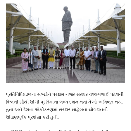
પ્રતિનિધિમંડળના સભ્યોને પ્રથમ નજરે સરદાર વલ્લભભાઈ પટેલની
વિશ્વની સૌથી ઊંચી પ્રતિમાના ભવ્ય દર્શન થતાં તેઓ અભિભૂત થયા
હતા અને દેશના એકીકરણમાં સરદાર સાહેબના યોગદાનની
ઊંડાણપૂર્વક પ્રશંસા કરી હતી.