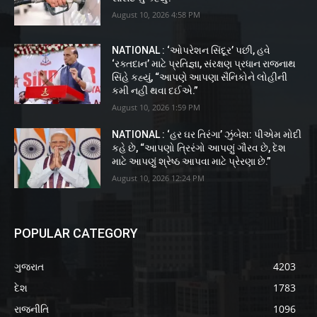
August 10, 2026 4:58 PM
NATIONAL : ‘ઓપરેશન સિંદૂર’ પછી, હવે
‘રક્તદાન’ માટે પ્રતિજ્ઞા, સંરક્ષણ પ્રધાન રાજનાથ
સિંહે કહ્યું, “આપણે આપણા સૈનિકોને લોહીની
કમી નહીં થવા દઈએ.”
August 10, 2026 1:59 PM
NATIONAL : ‘હર ઘર તિરંગા’ ઝુંબેશ: પીએમ મોદી
કહે છે, “આપણો ત્રિરંગો આપણું ગૌરવ છે, દેશ
માટે આપણું શ્રેષ્ઠ આપવા માટે પ્રેરણા છે.”
August 10, 2026 12:24 PM
POPULAR CATEGORY
ગુજરાત
4203
દેશ
1783
રાજનીતિ
1096