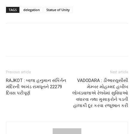
TAGS
delegation
Statue of Unity
Previous article
Next article
RAJKOT : બાલા હનુમાન સંકિર્તન
VADODARA : ડીઆરયુસીસી
મંદિરની અખંડ રામધૂનને 22279
મેમ્બર મોહમ્મદ હબીબ
દિવસ પરીપૂર્ણ
લોખંડવાલાએ રેલવેમાં સુવિધાઓ
વધારવા તથા મુસાફરોને પડતી
હાલાકી દૂર કરવા રજૂઆત કરી