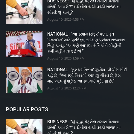
BUSINESS : “શું શુદ્ધ પેટ્રોલ તમારા પિતાના
ઘરેથી આવશે?” ઇથેનોલ ચર્ચા વચ્ચે ભાજપના
સાંસદે શું કહ્યું?
August 10, 2026 4:58 PM
NATIONAL : ‘ઓપરેશન સિંદૂર’ પછી, હવે
‘રક્તદાન’ માટે પ્રતિજ્ઞા, સંરક્ષણ પ્રધાન રાજનાથ
સિંહે કહ્યું, “આપણે આપણા સૈનિકોને લોહીની
કમી નહીં થવા દઈએ.”
August 10, 2026 1:59 PM
NATIONAL : ‘હર ઘર તિરંગા’ ઝુંબેશ: પીએમ મોદી
કહે છે, “આપણો ત્રિરંગો આપણું ગૌરવ છે, દેશ
માટે આપણું શ્રેષ્ઠ આપવા માટે પ્રેરણા છે.”
August 10, 2026 12:24 PM
POPULAR POSTS
BUSINESS : “શું શુદ્ધ પેટ્રોલ તમારા પિતાના
ઘરેથી આવશે?” ઇથેનોલ ચર્ચા વચ્ચે ભાજપના
સાંસદે શું કહ્યું?