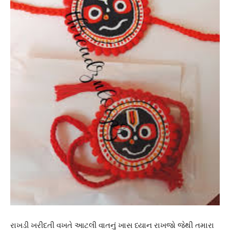
રાખડી ખરીદતી વખતે આટલી વાતનું ખાસ ધ્યાન રાખજો જેથી તમારા