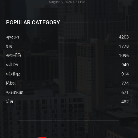
August 6, 2026 4:31 PM
POPULAR CATEGORY
ગુજરાત
4203
દેશ
1778
રાજનીતિ
1096
વડોદરા
940
બોલીવૂડ
914
વિદેશ
774
અમદાવાદ
671
ખેલ
482