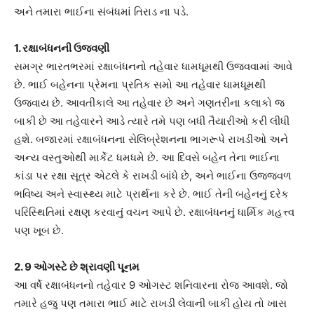
અને તમારા ભાઈના સંબંધમાં તિરાડ ના પડે.
1. રક્ષાબંધનની ઉજવણી
સમગ્ર ભારતભરમાં રક્ષાબંધનનો તહેવાર ધામધૂમથી ઉજવવામાં આવે
છે. ભાઈ બહેનના પ્રેમના પ્રતિક સમો આ તહેવાર ધામધૂમથી
ઉજવાય છે. આવતીકાલે આ તહેવાર છે અને ગણતરીના કલાકો જ
બાકી છે આ તહેવારને આડે ત્યારે તમે પણ બધી તૈયારીઓ કરી લીધી
હશે. બજારમાં રક્ષાબંધનના સેલિબ્રેશનના ભાગરૂપે રાખડીઓ અને
અન્ય વસ્તુઓથી માર્કેટ ધમધમે છે. આ દિવસે બહેન તેના ભાઈના
કાંડા પર રક્ષા સૂત્ર એટલે કે રાખડી બાંધે છે, અને ભાઈના ઉજ્જવળ
ભવિષ્ય અને સ્વાસ્થ્ય માટે પ્રાર્થના કરે છે. ભાઈ તેની બહેનનું દરેક
પરિસ્થિતિમાં રક્ષણ કરવાનું વચન આપે છે. રક્ષાબંધનનું ધાર્મિક મહત્ત્વ
પણ ખૂબ છે.
2. 9 ઓગસ્ટે છે શ્રાવણી પૂનમ
આ વર્ષે રક્ષાબંધનનો તહેવાર 9 ઓગસ્ટ શનિવારના રોજ આવશે. જો
તમારે હજુ પણ તમારા ભાઈ માટે રાખડી લેવાની બાકી હોય તો ખાસ