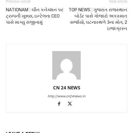
Previous article
Next article
NATIONAM : ચીન કનેક્શન પર
TOP NEWS : ગુજરાત રાજસ્થાન
ટ્રમ્પની ખુન્નસ, ઇન્ટેલના CEO
બોર્ડર પાસે ગોજારો અકસ્માત
પાસે માગ્યુ રાજીનામું
સર્જાયો, ઘટનાસ્થળે 3ના મોત, 2
ઇજાગ્રસ્ત
CN 24 NEWS
http://www.cn24news.in