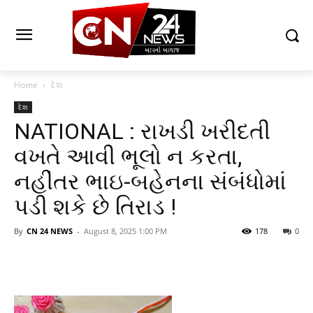
Home
દેશ
દેશ
NATIONAL : રાખડી ખરીદતી
વખતે આવી ભૂલો ન કરતા,
નહીંતર ભાઇ-બહેનના સંબંધોમાં
પડી શકે છે તિરાડ !
By
CN 24 NEWS
-
August 8, 2025 1:00 PM
178
0