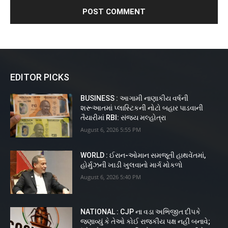
EDITOR PICKS
BUSINESS : આગામી નાણાકીય વર્ષની
શરૂઆતમાં પ્લાસ્ટિકની નોટો બહાર પાડવાની
તૈયારીમાં RBI: સંજય મલ્હોત્રા
August 6, 2026 5:55 PM
WORLD : ઈરાન-ઓમાન સમજૂતી હાથવેંતમાં,
હોર્મુઝની ખાડી ખુલવાનો માર્ગ મોકળો
August 6, 2026 5:40 PM
NATIONAL : CJP ના વડા અભિજીત દીપકે
જણાવ્યું કે તેઓ કોઈ રાજકીય પક્ષ નહીં બનાવે;