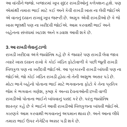
આ વાંચીને જજો. બજારમાં ખૂબ સુંદર રાખડીઓનું કલેક્શન હશે. પણ
એમાંથી તમારા ભાઈ માટે કઈ અને કેવી રાખડી ખાસ ના લેવી જોઈએ
એ વાતનું ધ્યાન રાખવું ખૂબ જરૂરી છે. અમુક એવી રાખડીઓ છે કે જે
ખાસ ભૂલથી પણ ના ખરીદવી જોઈએ. આમ કરવાથી ભાઈ અને
બહેનના સંબંધમાં ખટાશ અને કડવાશ આવી શકે છે.
3. આ રાખડી લેવાનું ટાળો
રાખડી ખરીદવા અંગે જ્યોતિષ કહે છે કે જ્યારે પણ રાખડી લેવા જાવ
ત્યારે ખાસ ધ્યાન રાખો કે કોઈ ખંડિત ફોટોવાળી કે પછી જૂની રાખડી
બિલકુલ પણ ના ખરીદવી જોઈએ. આ પ્રકારની રાખડી બાંધવી પણ ના
જોઈએ. જો કોઈ ખંડિત રાખડી હોય તો તેની અશુભ અસર પડે છે.
મોટા ભાગે બહેનો પોતાના ભાઈ માટે ભગવાનના ફોટો કે તેના પ્રતિક
જેમ કે ભગવાન ગણેશ, કૃષ્ણ કે અન્ય દેવતાઓની છબી વાળી
રાખડીઓ પોતાના ભાઈને બાંધવાનું પસંદ કરે છે. પરંતુ જ્યોતિષ
શાસ્ત્ર કહે છે કે ભાઈને આવી રાખડીઓ બિલકુલના બાંધવી જોઈએ.
કારણકે આમ કરવાથી ભગવાનનું અપમાન થાય છે. અને આના લીધે
તમારા ભાઈ ઉપર નેગેટિવ અસર પડી શકે છે.