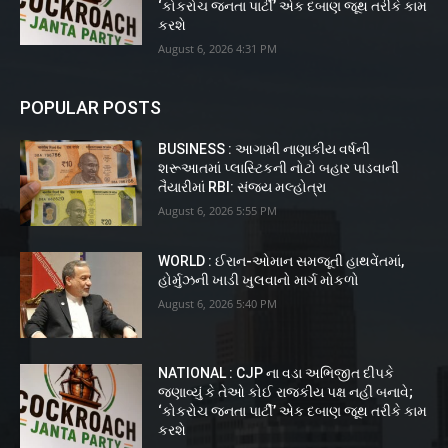
‘કોકરોચ જનતા પાર્ટી’ એક દબાણ જૂથ તરીકે કામ
કરશે
August 6, 2026 4:31 PM
POPULAR POSTS
BUSINESS : આગામી નાણાકીય વર્ષની
શરૂઆતમાં પ્લાસ્ટિકની નોટો બહાર પાડવાની
તૈયારીમાં RBI: સંજય મલ્હોત્રા
August 6, 2026 5:55 PM
WORLD : ઈરાન-ઓમાન સમજૂતી હાથવેંતમાં,
હોર્મુઝની ખાડી ખુલવાનો માર્ગ મોકળો
August 6, 2026 5:40 PM
NATIONAL : CJP ના વડા અભિજીત દીપકે
જણાવ્યું કે તેઓ કોઈ રાજકીય પક્ષ નહીં બનાવે;
‘કોકરોચ જનતા પાર્ટી’ એક દબાણ જૂથ તરીકે કામ
કરશે