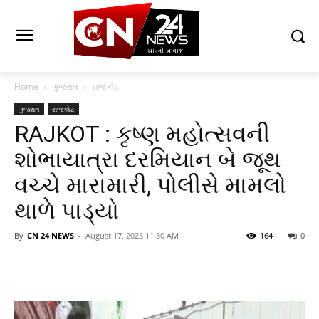
Home
ગુજરાત
રાજકોટ
ગુજરાત
રાજકોટ
RAJKOT : કૃષ્ણ મહોત્સવની
શોભાયાત્રા દરમિયાન બે જૂથ
વચ્ચે મારામારી, પોલીસે મામલો
થાળે પાડ્યો
By
CN 24 NEWS
-
August 17, 2025 11:30 AM
164
0