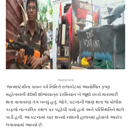
meetarticle
જન્માષ્ટમીના પાવન પર્વ નિમિત્તે રાજકોટમાં આયોજિત કૃષ્ણ
મહોત્સવની 40મી શોભાયાત્રા દરમિયાન બે જૂથો વચ્ચે મારામારી
થતા વાતાવરણ તંગ બન્યું હતું. જોકે, ઘટનાની જાણ થતા જ પોલીસ
કાફલો તાત્કાલિક સ્થળ પર પહોંચી ગયો હતો અને પરિસ્થિતિને થાળે
પાડી હતી. આ ઘટનામાં ચાર શખ્સો નશાની હાલતમાં હોવાનો આરોપ
લગાવવામાં આવ્યો છે.