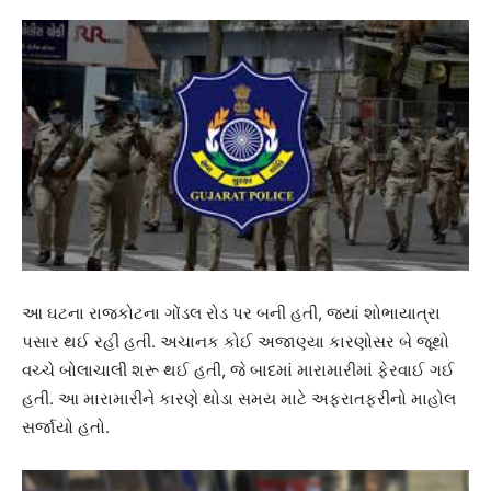
આ ઘટના રાજકોટના ગોંડલ રોડ પર બની હતી, જ્યાં શોભાયાત્રા
પસાર થઈ રહી હતી. અચાનક કોઈ અજાણ્યા કારણોસર બે જૂથો
વચ્ચે બોલાચાલી શરૂ થઈ હતી, જે બાદમાં મારામારીમાં ફેરવાઈ ગઈ
હતી. આ મારામારીને કારણે થોડા સમય માટે અફરાતફરીનો માહોલ
સર્જાયો હતો.