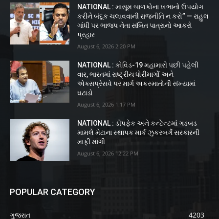
NATIONAL : માસૂમ બાળકોના ખભાનો ઉપયોગ
કરીને બંદૂક ચલાવવાની રાજનીતિ ન કરો” — રાહુલ
ગાંધી પર ભાજપ નેતા સંબિત પાત્રાનો આકરો
પ્રહાર
August 6, 2026 2:20 PM
NATIONAL : કોવિડ-19 મહામારી પછી પહેલી
વાર, ભારતમાં રાષ્ટ્રીય ધોરીમાર્ગો અને
એક્સપ્રેસવે પર માર્ગ અકસ્માતોની સંખ્યામાં
ઘટાડો
August 6, 2026 1:17 PM
NATIONAL : ડીપફેક અને કન્ટેન્ટમાં ગડબડ
મામલે મેટાના સ્થાપક માર્ક ઝુકરબર્ગે સરકારની
માફી માંગી
August 6, 2026 12:22 PM
POPULAR CATEGORY
ગુજરાત
4203