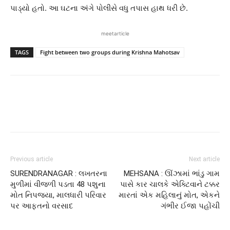
પાડ્યો હતો. આ ઘટના અંગે પોલીસે વધુ તપાસ હાથ ધરી છે.
meetarticle
TAGS
Fight between two groups during Krishna Mahotsav
Previous article
Next article
SURENDRANAGAR : લખતરના
MEHSANA : ઊંઝામાં ભાંડુ ગામ
મુળીમાં વીજળી પડતા 48 પશુના
પાસે કાર ચાલકે એક્ટિવાને ટક્કર
મોત નિપજ્યા, માલધારી પરિવાર
મારતાં એક મહિલાનું મોત, એકને
પર આફતનો વરસાદ
ગંભીર ઈજા પહોંચી