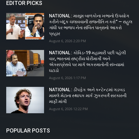
EDITOR PICKS
NATIONAL : માસૂમ બાળકોના ખભાનો ઉપયોગ
કરીને બંદૂક ચલાવવાની રાજનીતિ ન કરો” — રાહુલ
ગાંધી પર ભાજપ નેતા સંબિત પાત્રાનો આકરો
પ્રહાર
August 6, 2026 2:20 PM
NATIONAL : કોવિડ-19 મહામારી પછી પહેલી
વાર, ભારતમાં રાષ્ટ્રીય ધોરીમાર્ગો અને
એક્સપ્રેસવે પર માર્ગ અકસ્માતોની સંખ્યામાં
ઘટાડો
August 6, 2026 1:17 PM
NATIONAL : ડીપફેક અને કન્ટેન્ટમાં ગડબડ
મામલે મેટાના સ્થાપક માર્ક ઝુકરબર્ગે સરકારની
માફી માંગી
August 6, 2026 12:22 PM
POPULAR POSTS