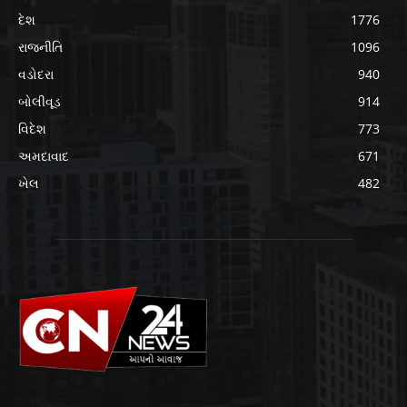
દેશ
1776
રાજનીતિ
1096
વડોદરા
940
બોલીવૂડ
914
વિદેશ
773
અમદાવાદ
671
ખેલ
482