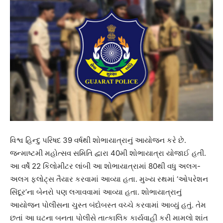
વિશ્વ હિન્દુ પરિષદ 39 વર્ષથી શોભાયાત્રાનું આયોજન કરે છે.
જન્માષ્ટમી મહોત્સવ સમિતિ દ્વારા 40મી શોભાયાત્રા યોજાઈ હતી.
આ વર્ષે 22 કિલોમીટર લાંબી આ શોભાયાત્રામાં 80થી વધુ અલગ-
અલગ ફ્લોટ્સ તૈયાર કરવામાં આવ્યા હતા. મુખ્ય રથમાં ‘ઓપરેશન
સિંદૂર’ના બેનરો પણ લગાવવામાં આવ્યા હતા. શોભાયાત્રાનું
આયોજન પોલીસના ચુસ્ત બંદોબસ્ત વચ્ચે કરવામાં આવ્યું હતું. તેમ
છતાં આ ઘટના બનતા પોલીસે તાત્કાલિક કાર્યવાહી કરી મામલો શાંત