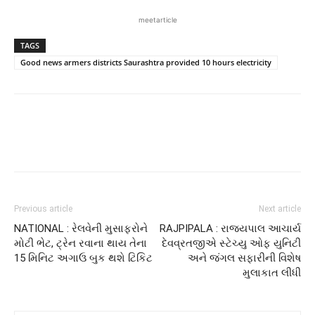
meetarticle
TAGS
Good news armers districts Saurashtra provided 10 hours electricity
Previous article
Next article
NATIONAL : રેલવેની મુસાફરોને
RAJPIPALA : રાજ્યપાલ આચાર્ય
મોટી ભેટ, ટ્રેન રવાના થાય તેના
દેવવ્રતજીએ સ્ટેચ્યુ ઓફ યુનિટી
15 મિનિટ અગાઉ બુક થશે ટિકિટ
અને જંગલ સફારીની વિશેષ
મુલાકાત લીધી