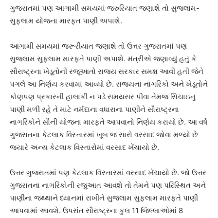
ગુજરાતમાં પણ આગામી સમયમાં જરુરિયાત જણાશે તો સુજલામ-
સુફલામ યોજના મારફત પાણી અપાશે.
આગામી સમયમાં જરૂરીયાત જણાશે તો ઉત્તર ગુજરાતમાં પણ
સુજલામ સુફલામ મારફતે પાણી અપાશે. મંત્રીએ જણાવ્યું હતું કે
સૌરાષ્ટ્રના ખેડૂતોની રજૂઆતો રાજ્ય સરકાર સમક્ષ આવી હતી જેને
પગલે આ નિર્ણય કરવામાં આવ્યો છે. રાજ્યના નાગરિકો અને ખેડૂતોને
કોણપણ પ્રકારની હાલાકી ન પડે સમયસર પીવા તેમજ સિંચાઇનું
પાણી મળી રહે તે માટે નર્મદાના વધારાના પાણીને સૌરાષ્ટ્રના
નાગરિકોને સૌની યોજના મારફતે આપવાનો નિર્ણય કરાયો છે. આ વર્ષે
ગુજરાતના કેટલાક વિસ્તારમાં ખૂબ જ સારો વરસાદ જોવા મળ્યો છે
જ્યારે અન્ય કેટલાક વિસ્તારોમાં વરસાદ ખેંચાયો છે.
ઉત્તર ગુજરાતમાં પણ કેટલાક વિસ્તારમાં વરસાદ ખેંચાયો છે. જો ઉત્તર
ગુજરાતના નાગરિકોની રજુઆત આવશે તો તેમને પણ પરિસ્થિત અને
પાણીના જથ્થાને ધ્યાનમાં રાખીને સુજલામ સુફલામ મારફતે પાણી
આપવામાં આવશે. ઉપરાંત સૌરાષ્ટ્રના કુલ 11 જિલ્લાઓમાં 8