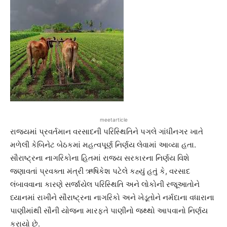
meetarticle
રાજ્યમાં પ્રવર્તમાન વરસાદની પરિસ્થિતિને પગલે ગાંધીનગર ખાતે
મળેલી કેબિનેટ બેઠકમાં મહત્વપૂર્ણ નિર્ણય લેવામાં આવ્યા હતા.
સૌરાષ્ટ્રના નાગરિકોના હિતમાં રાજ્ય સરકારના નિર્ણય વિશે
જણાવતાં પ્રવક્તા મંત્રી ઋષિકેશ પટેલે કહ્યું હતું કે, વરસાદ
લંબાવવાના કારણે સર્જાયેલ પરિસ્થિતિ અને લોકોની રજૂઆતોને
ધ્યાનમાં રાખીને સૌરાષ્ટ્રના નાગરિકો અને ખેડૂતોને નર્મદાના વધારાના
પાણીમાંથી સૌની યોજના મારફતે પાણીનો જથ્થો આપવાનો નિર્ણય
કરાયો છે.