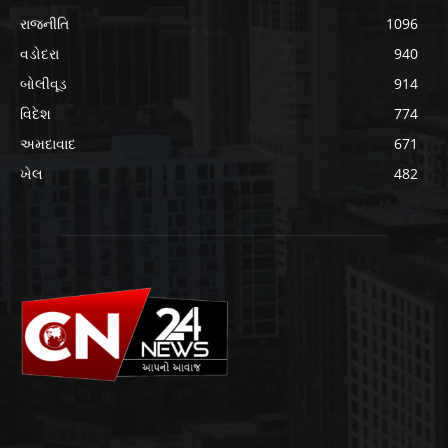
રાજનીતિ
1096
વડોદરા
940
બોલીવૂડ
914
વિદેશ
774
અમદાવાદ
671
ખેલ
482