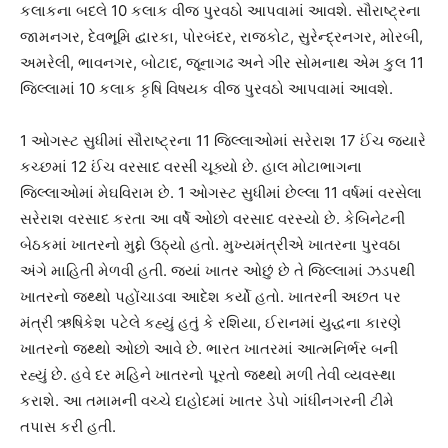
કલાકના બદલે 10 કલાક વીજ પુરવઠો આપવામાં આવશે. સૌરાષ્ટ્રના
જામનગર, દેવભૂમિ દ્વારકા, પોરબંદર, રાજકોટ, સુરેન્દ્રનગર, મોરબી,
અમરેલી, ભાવનગર, બોટાદ, જૂનાગઢ અને ગીર સોમનાથ એમ કુલ 11
જિલ્લામાં 10 કલાક કૃષિ વિષયક વીજ પુરવઠો આપવામાં આવશે.
1 ઓગસ્ટ સુધીમાં સૌરાષ્ટ્રના 11 જિલ્લાઓમાં સરેરાશ 17 ઈંચ જ્યારે
કચ્છમાં 12 ઈંચ વરસાદ વરસી ચૂક્યો છે. હાલ મોટાભાગના
જિલ્લાઓમાં મેઘવિરામ છે. 1 ઓગસ્ટ સુધીમાં છેલ્લા 11 વર્ષમાં વરસેલા
સરેરાશ વરસાદ કરતા આ વર્ષે ઓછો વરસાદ વરસ્યો છે. કેબિનેટની
બેઠકમાં ખાતરનો મુદ્દો ઉઠ્યો હતો. મુખ્યમંત્રીએ ખાતરના પુરવઠા
અંગે માહિતી મેળવી હતી. જ્યાં ખાતર ઓછું છે તે જિલ્લામાં ઝડપથી
ખાતરનો જથ્થો પહોંચાડવા આદેશ કર્યો હતો. ખાતરની અછત પર
મંત્રી ઋષિકેશ પટેલે કહ્યું હતું કે રશિયા, ઈરાનમાં યુદ્ધના કારણે
ખાતરનો જથ્થો ઓછો આવે છે. ભારત ખાતરમાં આત્મનિર્ભર બની
રહ્યું છે. હવે દર મહિને ખાતરનો પૂરતો જથ્થો મળી તેવી વ્યવસ્થા
કરાશે. આ તમામની વચ્ચે દાહોદમાં ખાતર ડેપો ગાંધીનગરની ટીમે
તપાસ કરી હતી.