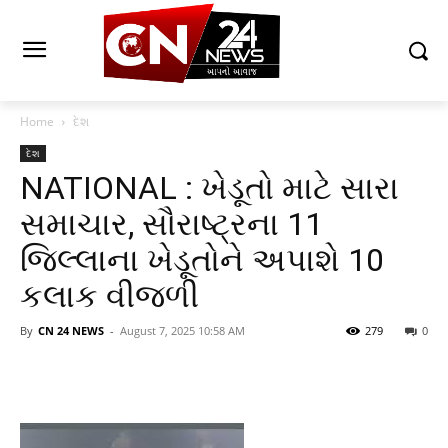
Home
દેશ
દેશ
NATIONAL : ખેડૂતો માટે સારા
સમાચાર, સૌરાષ્ટ્રના 11
જિલ્લાના ખેડૂતોને અપાશે 10
કલાક વીજળી
By
CN 24 NEWS
-
August 7, 2025 10:58 AM
279
0