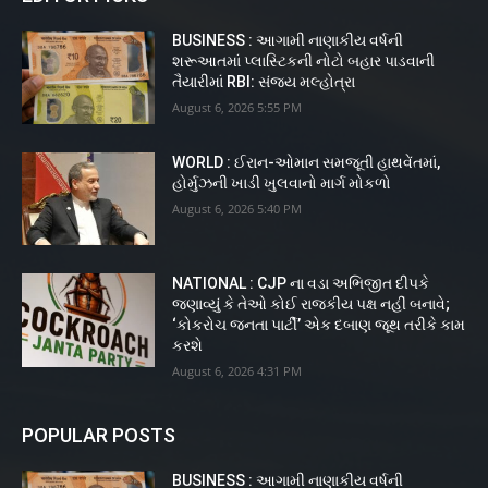
BUSINESS : આગામી નાણાકીય વર્ષની
શરૂઆતમાં પ્લાસ્ટિકની નોટો બહાર પાડવાની
તૈયારીમાં RBI: સંજય મલ્હોત્રા
August 6, 2026 5:55 PM
WORLD : ઈરાન-ઓમાન સમજૂતી હાથવેંતમાં,
હોર્મુઝની ખાડી ખુલવાનો માર્ગ મોકળો
August 6, 2026 5:40 PM
NATIONAL : CJP ના વડા અભિજીત દીપકે
જણાવ્યું કે તેઓ કોઈ રાજકીય પક્ષ નહીં બનાવે;
‘કોકરોચ જનતા પાર્ટી’ એક દબાણ જૂથ તરીકે કામ
કરશે
August 6, 2026 4:31 PM
POPULAR POSTS
BUSINESS : આગામી નાણાકીય વર્ષની