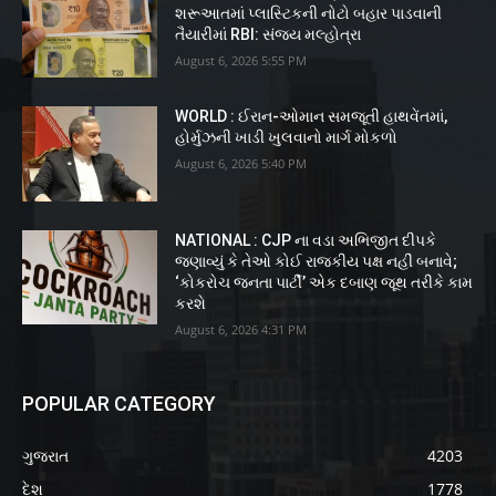
શરૂઆતમાં પ્લાસ્ટિકની નોટો બહાર પાડવાની
તૈયારીમાં RBI: સંજય મલ્હોત્રા
August 6, 2026 5:55 PM
WORLD : ઈરાન-ઓમાન સમજૂતી હાથવેંતમાં,
હોર્મુઝની ખાડી ખુલવાનો માર્ગ મોકળો
August 6, 2026 5:40 PM
NATIONAL : CJP ના વડા અભિજીત દીપકે
જણાવ્યું કે તેઓ કોઈ રાજકીય પક્ષ નહીં બનાવે;
‘કોકરોચ જનતા પાર્ટી’ એક દબાણ જૂથ તરીકે કામ
કરશે
August 6, 2026 4:31 PM
POPULAR CATEGORY
ગુજરાત
4203
દેશ
1778