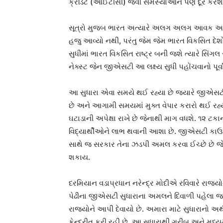
ક્રેડિટ (આઈટીસી) જેવી સમસ્યાઓને પણ દૂર કરશે
સૂત્રો મુજબ ભારત અત્યારે અલગ અલગ આવક અને 
હજુ આવ્યો નથી, પરંતુ જેમ જેમ ભારત વિકસિત દેશ
સુધીમાં ભારત વિકસિત રાષ્ટ્ર બની જશે ત્યારે સિં
નેક્સ્ટ જેન જીએસટી આ લક્ષ્ય સુધી પહોંચવાનો પૂર્
આ સુધારા એવા સમયે થઈ રહ્યા છે જ્યારે જીએસટી 
છે અને આગામી સમયમાં મુક્ત વેપાર કરારો થઈ રહ્યા
ઘટાડાની અપેક્ષા રાખે છે જેનાથી માગ વધશે. ૧૨ ટક
વિદ્યાર્થીઓને લાભ થવાની આશા છે. જીએસટી કાઉન્સ
સાથે જ સરકાર તેના ઝડપી અમલ કરવા ઈચ્છે છે જેથી
શકાય.
દરમિયાન વડાપ્રધાન નરેન્દ્ર મોદીએ રવિવારે રાજ્ય
પેઢીના જીએસટી સુધારાના અમલને દિવાળી પહેલા જ લા
રાજ્યોને આપી દેવાયો છે. અમારા માટે સુધારાનો 
કેન્દ્રીત કરી રહી છે. આ સુધારાથી ગરીબ અને મધ