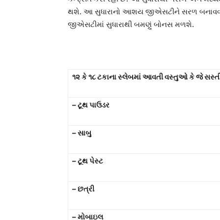
થશે. આ સુધારાનો આશય જીએસટીને સરળ બનાવવા અ
જીએસટીમાં સુધારાથી બમણું બોનસ મળશે.
૧૨ કે ૧૮ ટકાના સ્લેબમાં આવતી વસ્તુઓ કે જે સસ્ત
–
ટૂથ પાઉડર
–
સાબુ
–
ટૂથ પેસ્ટ
–
છત્રી
–
મોબાઇલ