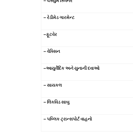
–
વેક્યુમ ક્લિનર
–
રેડીમેડ ગારમેન્ટ
–
ફૂટવેર
–
વેક્સિન
–
આયુર્વેદિક અને યુનાની દવાઓ
–
સાયકલ
–
લિકવિડ સાબુ
–
પબ્લિક ટ્રાન્સપોર્ટ વાહનો