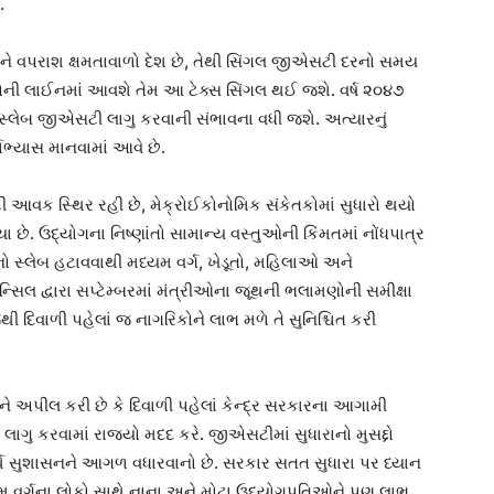
.
વપરાશ ક્ષમતાવાળો દેશ છે, તેથી સિંગલ જીએસટી દરનો સમય
ોની લાઈનમાં આવશે તેમ આ ટેક્સ સિંગલ થઈ જશે. વર્ષ ૨૦૪૭
ગલ સ્લેબ જીએસટી લાગુ કરવાની સંભાવના વધી જશે. અત્યારનું
વાભ્યાસ માનવામાં આવે છે.
આવક સ્થિર રહી છે, મેક્રોઈકોનોમિક સંકેતકોમાં સુધારો થયો
 છે. ઉદ્યોગના નિષ્ણાંતો સામાન્ય વસ્તુઓની કિંમતમાં નોંધપાત્ર
ાનો સ્લેબ હટાવવાથી મધ્યમ વર્ગ, ખેડૂતો, મહિલાઓ અને
િલ દ્વારા સપ્ટેમ્બરમાં મંત્રીઓના જૂથની ભલામણોની સમીક્ષા
 દિવાળી પહેલાં જ નાગરિકોને લાભ મળે તે સુનિશ્ચિત કરી
ોને અપીલ કરી છે કે દિવાળી પહેલાં કેન્દ્ર સરકારના આગામી
ગુ કરવામાં રાજ્યો મદદ કરે. જીએસટીમાં સુધારાનો મુસદ્દો
અર્થ સુશાસનને આગળ વધારવાનો છે. સરકાર સતત સુધારા પર ધ્યાન
્યમ વર્ગના લોકો સાથે નાના અને મોટા ઉદ્યોગપતિઓને પણ લાભ