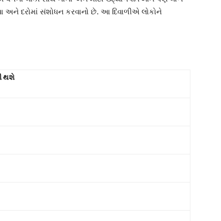
ને દરોમાં સંશોધન કરવાનો છે. આ દિવાળીએ લોકોને
ી થશે