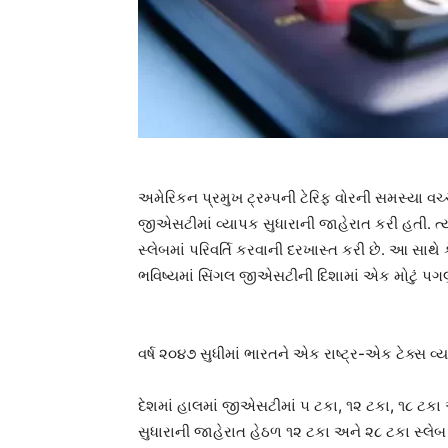
અમેરિકન પ્રમુખ ટ્રમ્પની ટેરિફ વોરની સમસ્યા વચ્ચ
જીએસટીમાં વ્યાપક સુધારાની જાહેરાત કરી હતી. ત્ય
સ્લેબમાં પરિવર્તિ કરવાની દરખાસ્ત કરી છે. આ સાથે કે
ભવિષ્યમાં સિંગલ જીએસટીની દિશામાં એક મોટું પગલ
વર્ષ ૨૦૪૭ સુધીમાં ભારતને એક રાષ્ટ્ર-એક ટેક્સ વ્ય
દેશમાં હાલમાં જીએસટીમાં ૫ ટકા, ૧૨ ટકા, ૧૮ ટકા
સુધારાની જાહેરાત હેઠળ ૧૨ ટકા અને ૨૮ ટકા સ્લેબ