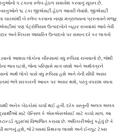
સ્તુઓનો ૫ ટકાના સ્લેબ હેઠળ સમાવેશ કરવાનું સૂચન છે.
 વસ્તુઓને ૧૮ ટકા જીએસટી હેઠળ આવરી લેવાશે. જીએસટી
 ચારમાંથી બે સ્લેબ કરવાના નાણા મંત્રાલયના પ્રસ્તાવને મંજૂર
જીએસટીમાં પણ પેટ્રોલિયમ ઉત્પાદનોને બહાર રાખવામાં આવે તેવી
કામદાર અને નિકાસ આધારિત ઉત્પાદનો પર સમાન દરે કર લાગતો
ડવાનો આશય લોકોના ખીસ્સામાં વધુ રૂપિયા રાખવાનો છે, જેથી
ુઓના ભાવ ઘટશે, જેના પરિણામે માગ વધશે અને અર્થતંત્રને
સનો અર્થ લોકો પાસે વધુ રૂપિયા હશે અને તેની સીધી અસર
રૂઆતમાં ભલે સરકારની આવક પર અસર થશે, પરંતુ વપરાશ વધતા
મયથી અનેક બેઠકોમાં ચર્ચા થઈ હતી. દરેક વસ્તુની અલગ અલગ
ે વિદ્યાર્થીઓ માટે પેન્સિલ કે એમએસએમઈ માટે કાચો માલ. આ
્ટાન્ડર્ડ ગૂડ્સ’માં વિભાજિત કરાયા છે. અધિકારીઓનું કહેવું છે કે
 માળખું હશે, જે ટેક્સમાં સ્થિરતા લાવશે અને ઈનપુટ ટેક્સ