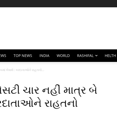
EWS
TOP NEWS
INDIA
WORLD
RASHIFAL
HELTH
માં લેવાશે : કરદાતાઓને રાહતનો...
ટી ચાર નહીં માત્ર બે
 કરદાતાઓને રાહતનો