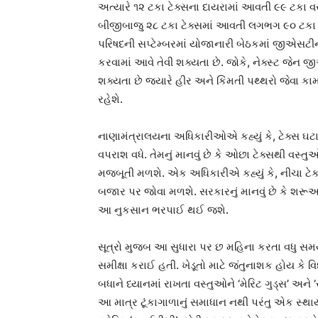
અત્યારે ૧૨ ટકા ટેક્સના દાયરામાં આવતી ૯૯ ટકા વ
બીજીબાજુ ૨૮ ટકા ટેક્સમાં આવતી લગભગ ૯૦ ટકા
પરિષદની સપ્ટેમ્બરમાં યોજાનારી બેઠકમાં જીએસટીના
કરવામાં આવે તેવી શક્યતા છે. જોકે, નેક્સ્ટ જેન 
શક્યતા છે જ્યારે હીર અને કિંમતી પથ્થરો જેવા 
રહેશે.
નાણામંત્રાલયના અધિકારીઓએ કહ્યું કે, ટેક્સ ઘટા
વપરાશ વધે. તેમનું માનવું છે કે ઓછા ટેક્સથી વસ્ત
મજબૂતી મળશે. એક અધિકારીએ કહ્યું કે, નીચા ટેક્
બજાર પર જોવા મળશે. સરકારનું માનવું છે કે શ
આ નુકસાન ભરપાઈ થઈ જશે.
સૂત્રો મુજબ આ સુધારા પર છ મહિના કરતા વધુ સ
સમીક્ષા કરાઈ હતી. ખેડૂતો માટે જંતુનાશક હોય ક
બધાને ધ્યાનમાં રાખતા વસ્તુઓને ‘મેરિટ ગુડ્સ’ અને ‘સ
આ માત્ર ટૂંકાગાળાનું સમાધાન નથી પરંતુ એક સ્થાયી