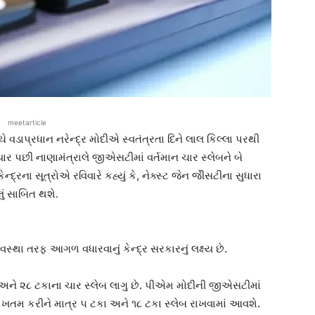
meetarticle
ે વડાપ્રધાન નરેન્દ્ર મોદીએ સ્વતંત્રતા દિને લાલ કિલ્લા પરથી
ાર પછી નાણામંત્રાલે જીએસટીમાં વર્તમાન ચાર સ્લેબને બે
ન્દ્રના સૂત્રોએ રવિવારે કહ્યું કે, નેક્સ્ટ જેન જીેસટીના સુધારા
ું સાબિત થશે.
વસ્થા તરફ આગળ વધારવાનું કેન્દ્ર સરકારનું લક્ષ્ય છે.
 અને ૨૮ ટકાના ચાર સ્લેબ લાગુ છે. પીએમ મોદીની જીએસટીમાં
 ખતમ કરીને માત્ર ૫ ટકા અને ૧૮ ટકા સ્લેબ રાખવામાં આવશે.