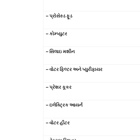
–
પ્રોસેસ્ડ ફૂડ
–
કોમ્પ્યુટર
–
સિલાઇ મશીન
–
વોટર ફિલ્ટર અને પ્યુરીફાયર
–
પ્રેશર કૂકર
–
ઇલેક્ટ્રિક આયર્ન
–
વોટર હીટર