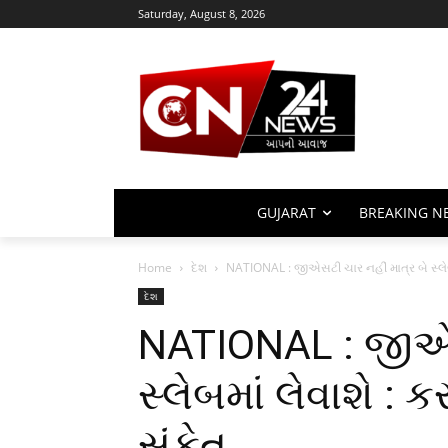
Saturday, August 8, 2026
GUJARAT
BREAKING N
Home
દેશ
NATIONAL : જીએસટી ચાર નહીં માત્ર બે સ્લેબ
દેશ
NATIONAL : જીએસ
સ્લેબમાં લેવાશે :
સંકેત