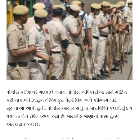
પોલીસ કમિશનરે ગઇકાલે તમામ પોલીસ અધિકારીઓ સાથે મીટિંગ
કરી નાકાબંધી,વાહન ચેકિંગ,ફૂટ પેટ્રોલિંગ અને કોમ્બિંગ માટે
સૂચનાઓ આપી હતી. પોલીસે આચાર સંહિતા બાદ વિવિધ કલમો હેઠળ
૩૩૧ તત્વોને રાઉન્ડઅપ કર્યા છે. જ્યારે,૯ જણાની પાસા હેઠળ
અટકાયત કરી છે.