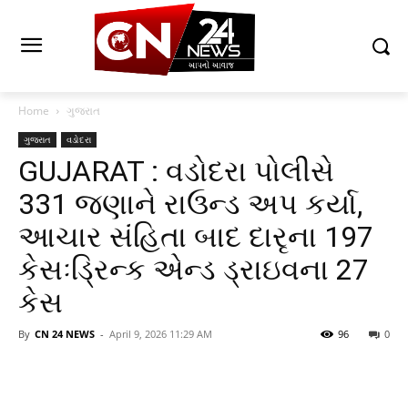
Home
ગુજરાત
ગુજરાત
વડોદરા
GUJARAT : વડોદરા પોલીસે
331 જણાને રાઉન્ડ અપ કર્યા,
આચાર સંહિતા બાદ દારૃના 197
કેસઃડ્રિન્ક એન્ડ ડ્રાઇવના 27
કેસ
By
CN 24 NEWS
-
April 9, 2026 11:29 AM
96
0