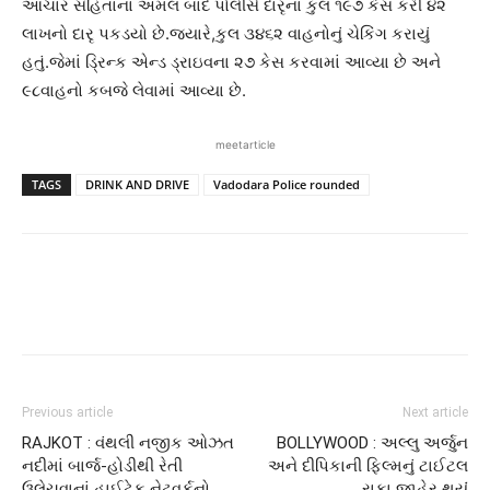
આચાર સંહિતાના અમલ બાદ પોલીસે દારૃના કુલ ૧૯૭ કેસ કરી ૪૨
લાખનો દારૃ પકડયો છે.જ્યારે,કુલ ૩૪૬૨ વાહનોનું ચેકિંગ કરાયું
હતું.જેમાં ડ્રિન્ક એન્ડ ડ્રાઇવના ૨૭ કેસ કરવામાં આવ્યા છે અને
૯૮વાહનો કબજે લેવામાં આવ્યા છે.
meetarticle
TAGS
DRINK AND DRIVE
Vadodara Police rounded
Previous article
Next article
RAJKOT : વંથલી નજીક ઓઝત
BOLLYWOOD : અલ્લુ અર્જુન
નદીમાં બાર્જ-હોડીથી રેતી
અને દીપિકાની ફિલ્મનું ટાઈટલ
ઉલેચવાનાં હાઈટેક નેટવર્કનો
રાકા જાહેર થયુંં