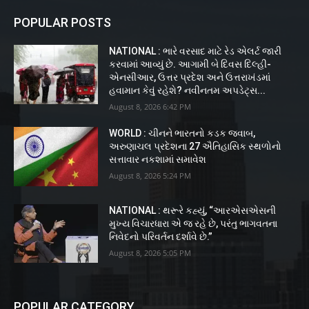
POPULAR POSTS
NATIONAL : ભારે વરસાદ માટે રેડ એલર્ટ જારી
કરવામાં આવ્યું છે. આગામી બે દિવસ દિલ્હી-
એનસીઆર, ઉત્તર પ્રદેશ અને ઉત્તરાખંડમાં
હવામાન કેવું રહેશે? નવીનતમ અપડેટ્સ...
August 8, 2026 6:42 PM
WORLD : ચીનને ભારતનો કડક જવાબ,
અરુણાચલ પ્રદેશના 27 ઐતિહાસિક સ્થળોનો
સત્તાવાર નકશામાં સમાવેશ
August 8, 2026 5:24 PM
NATIONAL : થરૂરે કહ્યું, “આરએસએસની
મુખ્ય વિચારધારા એ જ રહે છે, પરંતુ ભાગવતના
નિવેદનો પરિવર્તન દર્શાવે છે.”
August 8, 2026 5:05 PM
POPULAR CATEGORY