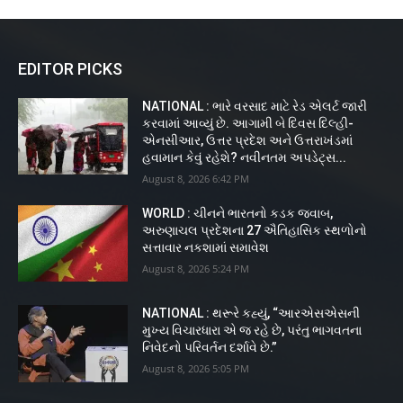
EDITOR PICKS
NATIONAL : ભારે વરસાદ માટે રેડ એલર્ટ જારી
કરવામાં આવ્યું છે. આગામી બે દિવસ દિલ્હી-
એનસીઆર, ઉત્તર પ્રદેશ અને ઉત્તરાખંડમાં
હવામાન કેવું રહેશે? નવીનતમ અપડેટ્સ...
August 8, 2026 6:42 PM
WORLD : ચીનને ભારતનો કડક જવાબ,
અરુણાચલ પ્રદેશના 27 ઐતિહાસિક સ્થળોનો
સત્તાવાર નકશામાં સમાવેશ
August 8, 2026 5:24 PM
NATIONAL : થરૂરે કહ્યું, “આરએસએસની
મુખ્ય વિચારધારા એ જ રહે છે, પરંતુ ભાગવતના
નિવેદનો પરિવર્તન દર્શાવે છે.”
August 8, 2026 5:05 PM