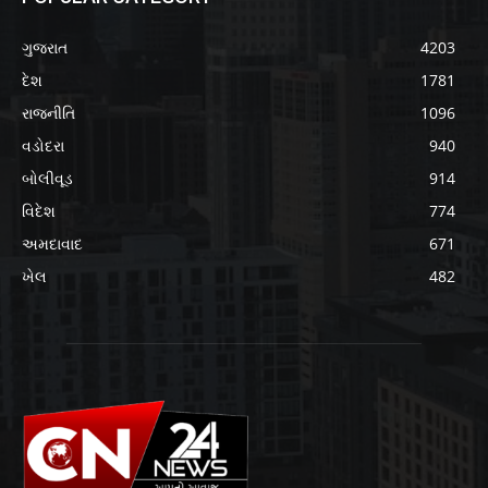
ગુજરાત
4203
દેશ
1781
રાજનીતિ
1096
વડોદરા
940
બોલીવૂડ
914
વિદેશ
774
અમદાવાદ
671
ખેલ
482