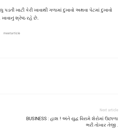
ધુ પડતી ખાટી કેરી ખાવાથી ગળામાં દુખાવો અથવા પેટમાં દુખાવો
વાનું શ્રેષ્ઠ રહે છે.
meetarticle
Next article
BUSINESS : હાશ ! અંતે યુદ્વ વિરામે શેરોમાં ઉછાળા
ભરી તોખાર તેજી .