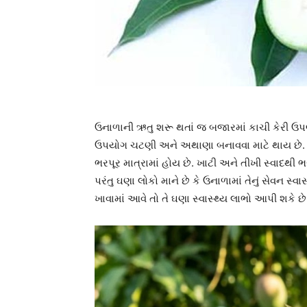
ઉનાળાની ઋતુ શરૂ થતાં જ બજારમાં કાચી કેરી ઉપલ
ઉપયોગ ચટણી અને અથાણા બનાવવા માટે થાય છે. કા
ભરપૂર માત્રામાં હોય છે. ખાટી અને તીખી સ્વાદથી ભ
પરંતુ ઘણા લોકો માને છે કે ઉનાળામાં તેનું સેવન સ્વા
ખાવામાં આવે તો તે ઘણા સ્વાસ્થ્ય લાભો આપી શકે છ