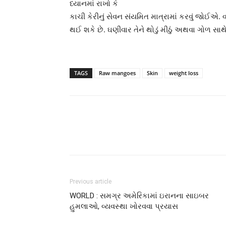
ધ્યાનમાં રાખો કે
કાચી કેરીનું સેવન સંયમિત માત્રામાં કરવું જોઈએ. વ
થઈ શકે છે. ઘણીવાર તેને થોડું મીઠું અથવા ગોળ સાથે ખા
TAGS
Raw mangoes
Skin
weight loss
Previous article
WORLD : સમગ્ર અમેરિકામાં ઇરાનના સાઇબર
હુમલાઓ, વ્યવસ્થા ખોરવવા પ્રયાસ