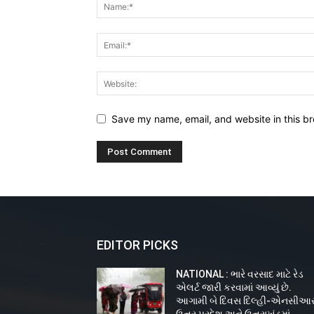
Save my name, email, and website in this br
EDITOR PICKS
NATIONAL : ભારે વરસાદ માટે રેડ
એલર્ટ જારી કરવામાં આવ્યું છે.
આગામી બે દિવસ દિલ્હી-એનસીઆર
ઉત્તર પ્રદેશ અને ઉત્તરાખંડમાં