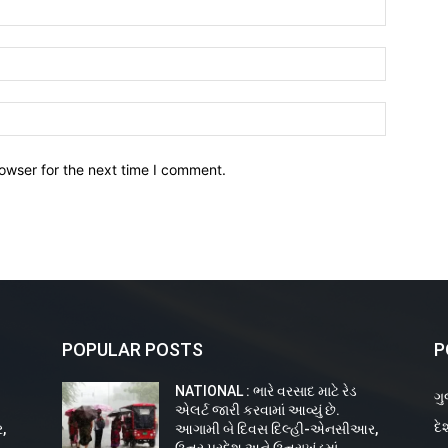
owser for the next time I comment.
POPULAR POSTS
P
NATIONAL : ભારે વરસાદ માટે રેડ
ગુ
એલર્ટ જારી કરવામાં આવ્યું છે.
દે
,
આગામી બે દિવસ દિલ્હી-એનસીઆર,
ઉત્તર પ્રદેશ અને ઉત્તરાખંડમાં