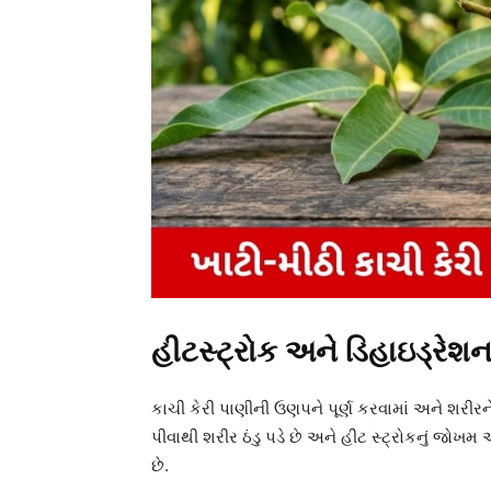
હીટસ્ટ્રોક અને ડિહાઇડ્રેશ
કાચી કેરી પાણીની ઉણપને પૂર્ણ કરવામાં અને શરીરન
પીવાથી શરીર ઠંડુ પડે છે અને હીટ સ્ટ્રોકનું જોખમ 
છે.