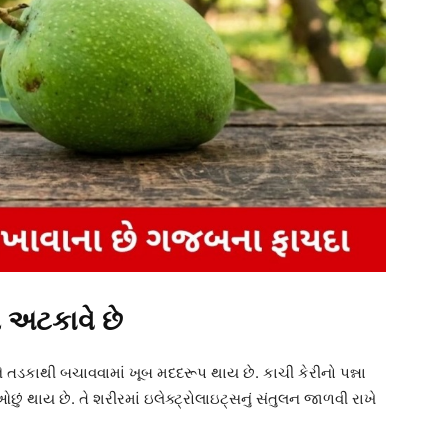
ન અટકાવે છે
ે તડકાથી બચાવવામાં ખૂબ મદદરૂપ થાય છે. કાચી કેરીનો પન્ના
ઓછું થાય છે. તે શરીરમાં ઇલેક્ટ્રોલાઇટ્સનું સંતુલન જાળવી રાખે