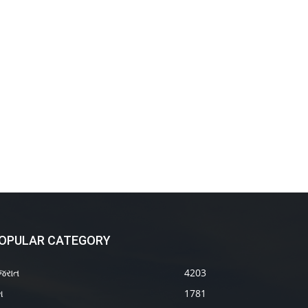
OPULAR CATEGORY
જરાત
4203
શ
1781