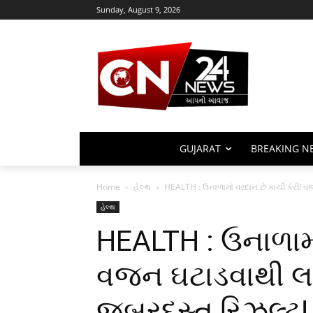
Sunday, August 9, 2026
GUJARAT
BREAKING N
Home
હેલ્થ
HEALTH : ઉનાળામાં વરદાન છે કાચી કેરી! વ
હેલ્થ
HEALTH : ઉનાળામાં
વજન ઘટાડવાથી લઈ
જબરદસ્ત રિઝલ્ટ!