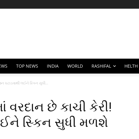
EWS
TOP NEWS
INDIA
WORLD
RASHIFAL
HELTH
જન ઘટાડવાથી લઈને સ્કિન સુધી...
 વરદાન છે કાચી કેરી!
ને સ્કિન સુધી મળશે