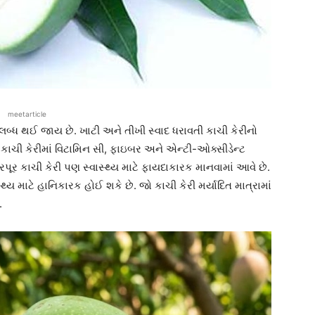
meetarticle
બ્ધ થઈ જાય છે. ખાટી અને તીખી સ્વાદ ધરાવતી કાચી કેરીનો
ચી કેરીમાં વિટામિન સી, ફાઇબર અને એન્ટી-ઓક્સીડેન્ટ
રપૂર કાચી કેરી પણ સ્વાસ્થ્ય માટે ફાયદાકારક માનવામાં આવે છે.
સ્થ્ય માટે હાનિકારક હોઈ શકે છે. જો કાચી કેરી મર્યાદિત માત્રામાં
ે.